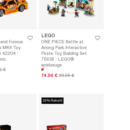
LEGO
 and Furious
ONE PIECE Battle at
a MK4 Toy
Arlong Park Interactive
t 42204 -
Pirate Toy Building Set
nic
75638 - LEGO®
spielzeuge
5 €
74.96 €
99.95 €
25% Rabatt