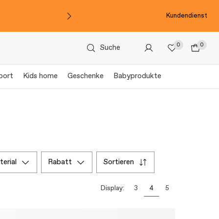
Kundendienst
0
0
Suche
port
Kids home
Geschenke
Babyprodukte
aterial
rabatt
sortieren
Display:
3
4
5