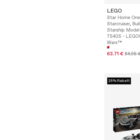
LEGO
Star Home One
Starcruiser, Bui
Starship Model
75405 - LEGO
Wars™
63.71 €
84.95 
25% Rabatt