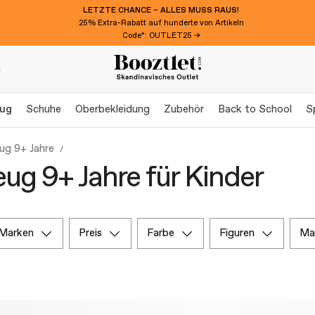
LETZTE CHANCE – ALLES MUSS RAUS!
25% Extra-Rabatt auf hunderte von Artikeln
Code*: OUTLET25 →
n
eug
Schuhe
Oberbekleidung
Zubehör
Back to School
S
ug 9+ Jahre
eug 9+ Jahre für Kinder
marken
preis
farbe
figuren
m