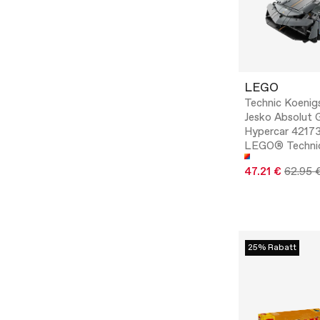
LEGO
Technic Koenig
Jesko Absolut 
Hypercar 42173
LEGO® Techni
47.21 €
62.95 
25% Rabatt