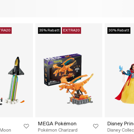
TRA20
35% Rabatt
EXTRA20
30% Rabatt
MEGA Pokémon
Disney Prin
 Moon
Pokémon Charizard
Disney Colle