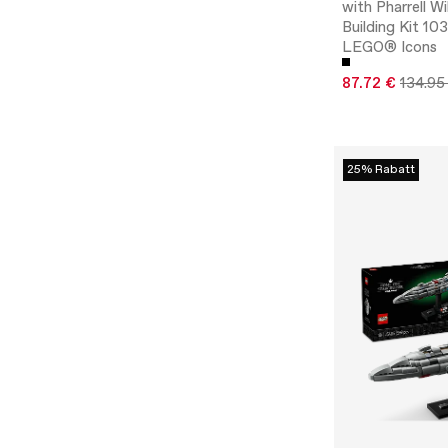
with Pharrell Wi
Building Kit 103
LEGO® Icons
87.72 €
134.95
25% Rabatt