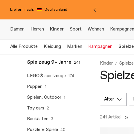
Liefern nach:
Deutschland
Damen
Herren
Kinder
Sport
Wohnen
Kampagne
Alle Produkte
Kleidung
Marken
Kampagnen
Spielz
Spielzeug 9+ Jahre
241
Kinder
Spielze
Spielz
LEGO® spielzeuge
174
Puppen
1
Spielen, Outdoor
1
alter
Toy cars
2
241 Artikel
Baukästen
3
Puzzle & Spiele
40