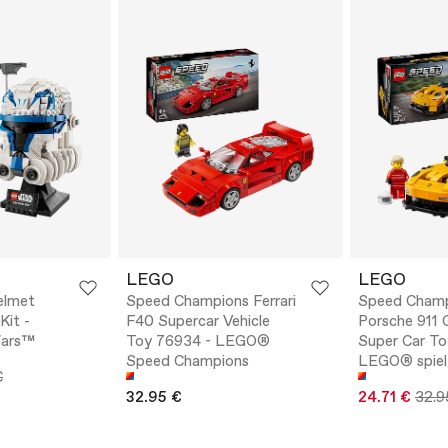
LEGO
LEGO
elmet
Speed Champions Ferrari
Speed Cham
Kit -
F40 Supercar Vehicle
Porsche 911
ars™
Toy 76934 - LEGO®
Super Car To
Speed Champions
LEGO® spiel
€
32.95 €
24.71 €
32.9