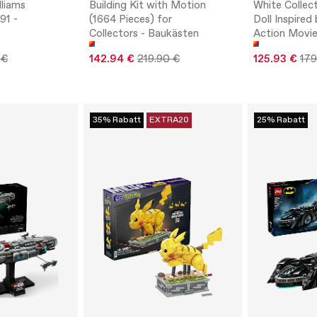
lliams
Building Kit with Motion
White Collect
91 -
(1664 Pieces) for
Doll Inspired
Collectors - Baukästen
Action Movie
 €
142.94 €
219.90 €
125.93 €
179
35% Rabatt
EXTRA20
25% Rabatt