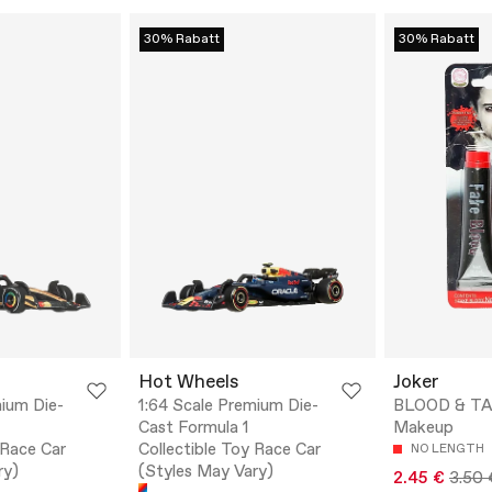
30% Rabatt
30% Rabatt
Hot Wheels
Joker
mium Die-
1:64 Scale Premium Die-
BLOOD & TA
Cast Formula 1
Makeup
 Race Car
Collectible Toy Race Car
NO LENGTH
ry)
(Styles May Vary)
2.45 €
3.50 