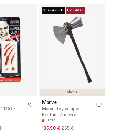
30% Rabatt
EXTRA20
Marvel
Marvel
TTOO -
Marvel toy weapon -
Kostüm-Zubehör
H:CM
€
185.50 €
265 €