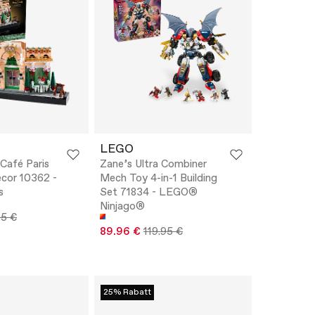
LEGO
 Café Paris
Zane’s Ultra Combiner
cor 10362 -
Mech Toy 4-in-1 Building
s
Set 71834 - LEGO®
Ninjago®
95 €
89.96 €
119.95 €
25% Rabatt