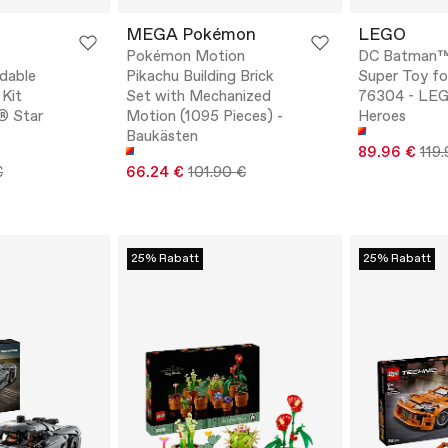
MEGA Pokémon
LEGO
Pokémon Motion
DC Batman™
ldable
Pikachu Building Brick
Super Toy fo
 Kit
Set with Mechanized
76304 - LE
® Star
Motion (1095 Pieces) -
Heroes
Baukästen
89.96 €
119.
€
66.24 €
101.90 €
25% Rabatt
25% Rabatt