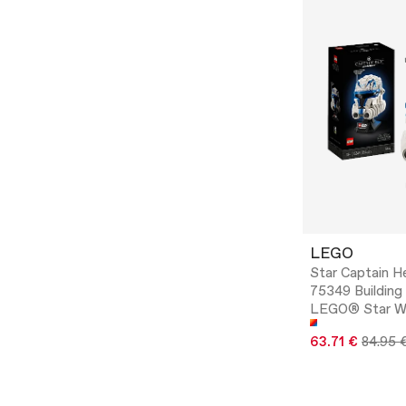
LEGO
Star Captain H
75349 Building 
LEGO® Star W
63.71 €
84.95 