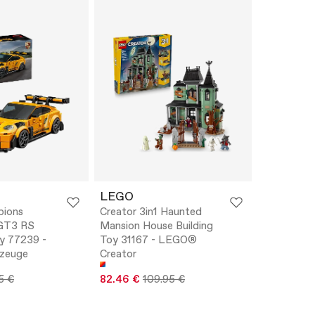
LEGO
pions
Creator 3in1 Haunted
 GT3 RS
Mansion House Building
y 77239 -
Toy 31167 - LEGO®
zeuge
Creator
5 €
82.46 €
109.95 €