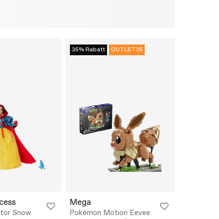
35% Rabatt
OUTLET25
cess
Mega
ctor Snow
Pokémon Motion Eevee