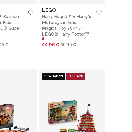
LEGO
: Batman
Harry Hagrid™ & Harry’s
r Kids
Motorcycle Ride,
GO® Super
Magical Toy 76443 -
LEGO® Harry Potter™
95 €
44.96 €
59.95 €
25% Rabatt
EXTRA20