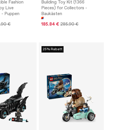
ible Fashion
Building Toy Kit (1366
 by Live
Pieces) for Collectors -
 - Puppen
Baukästen
.90 €
185.84 €
285.90 €
25% Rabatt