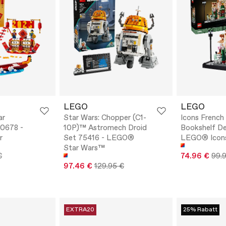
LEGO
LEGO
ar
Star Wars: Chopper (C1-
Icons French
40678 -
10P)™ Astromech Droid
Bookshelf De
r
Set 75416 - LEGO®
LEGO® Icon
Star Wars™
€
74.96 €
99.
97.46 €
129.95 €
EXTRA20
25% Rabatt