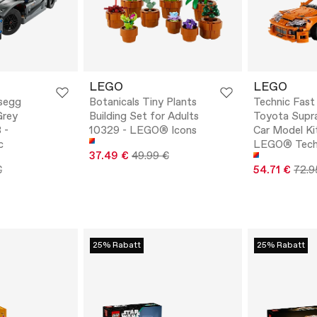
LEGO
LEGO
segg
Botanicals Tiny Plants
Technic Fast
Grey
Building Set for Adults
Toyota Supr
 -
10329 - LEGO® Icons
Car Model Ki
c
LEGO® Tech
37.49 €
49.99 €
€
54.71 €
72.9
25% Rabatt
25% Rabatt