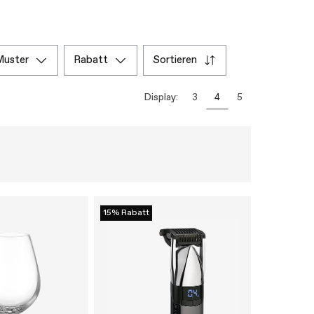
muster
rabatt
sortieren
Display:
3
4
5
15% Rabatt