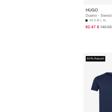
HUGO
Dusino - Sweat
XS
S
M
L
XL
82.47 €
149.95
60% Rabatt