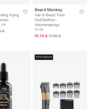
Beard Monkey
riding frying
Hair & Beard Tonic
annen
Oud/Saffron -
Volumensprays
8 CM
103 ML
0 €
10.74 €
17.90 €
10% Rabatt