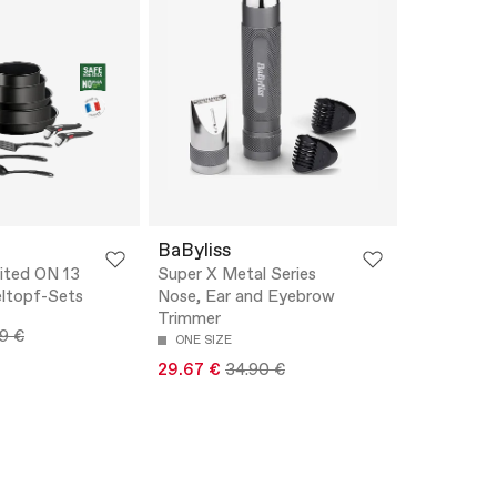
BaByliss
mited ON 13
Super X Metal Series
eltopf-Sets
Nose, Ear and Eyebrow
Trimmer
9 €
ONE SIZE
29.67 €
34.90 €