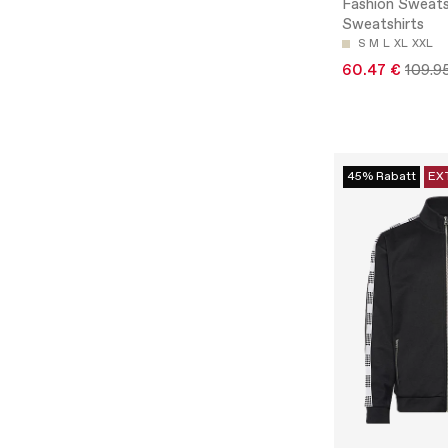
Fashion Sweatsh
Sweatshirts
S
M
L
XL
XXL
60.47 €
109.9
45% Rabatt
EX