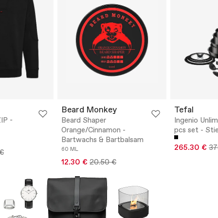
Beard Monkey
Tefal
IP -
Beard Shaper
Ingenio Unli
Orange/Cinnamon -
pcs set - Sti
Bartwachs & Bartbalsam
265.30 €
37
60 ML
 €
12.30 €
20.50 €