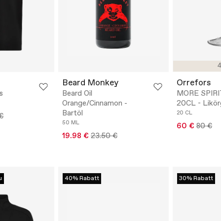
4
Beard Monkey
Orrefors
s
Beard Oil
MORE SPIRI
Orange/Cinnamon -
20CL - Likör
Bartöl
20 CL
€
50 ML
60 €
80 €
19.98 €
23.50 €
u
40% Rabatt
30% Rabatt