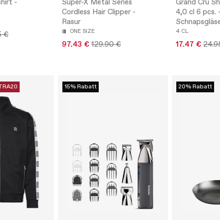
irt -
Super-X Metal Series
Grand Cru Sh
Cordless Hair Clipper -
4,0 cl 6 pcs. 
Rasur
Schnapsgläs
ONE SIZE
4 CL
5 €
97.43 €
129.90 €
17.47 €
24.9
TRA20
15% Rabatt
20% Rabatt