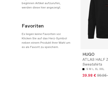
beginnen Artikel aufzurufen,
werden diese hier angezeigt.
Favoriten
Es liegen keine Favoriten vor.
Klicken Sie auf das Herz-Symbol
neben einem Produkt Ihrer Wahl um
es als Favorit zu speichern.
HUGO
ATLAS HALF Z
Sweatshirts
S
M
L
XL
XXL
39.98 €
99.95