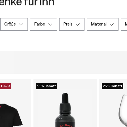
nke für ihn
größe
farbe
preis
material
TRA20
15% Rabatt
25% Rabatt