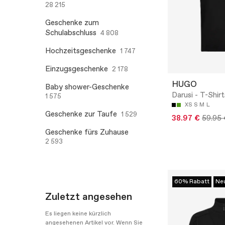
28 215
Geschenke zum
Schulabschluss
4 808
Hochzeitsgeschenke
1 747
Einzugsgeschenke
2 178
HUGO
Baby shower-Geschenke
Darusi - T-Shirt
1 575
XS
S
M
L
Geschenke zur Taufe
1 529
38.97 €
59.95 
Geschenke fürs Zuhause
2 593
60% Rabatt
Ne
Zuletzt angesehen
Es liegen keine kürzlich
angesehenen Artikel vor. Wenn Sie