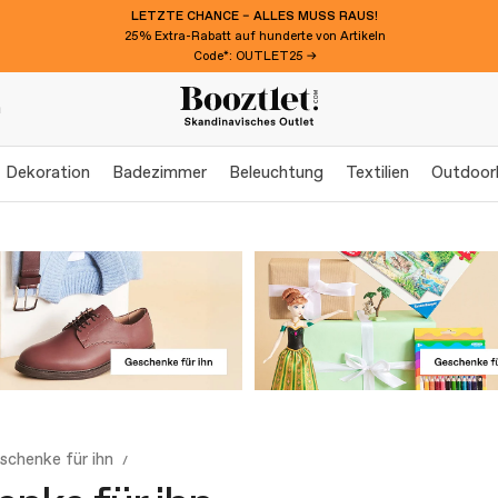
LETZTE CHANCE – ALLES MUSS RAUS!
25% Extra-Rabatt auf hunderte von Artikeln
Code*: OUTLET25 →
n
Dekoration
Badezimmer
Beleuchtung
Textilien
Outdoor
schenke für ihn