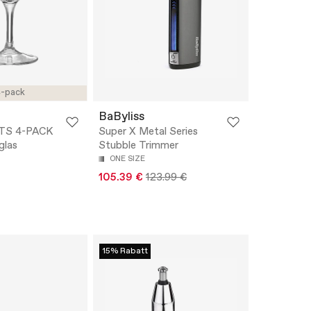
-pack
BaByliss
TS 4-PACK
Super X Metal Series
glas
Stubble Trimmer
ONE SIZE
105.39 €
123.99 €
15% Rabatt