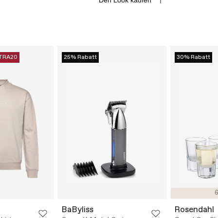
Den Look kaufen
TRA20
25% Rabatt
30% Rabatt
6
BaByliss
Rosendahl