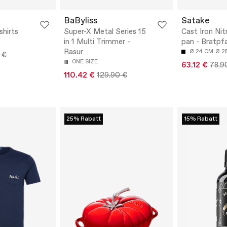
BaByliss
Satake
shirts
Super-X Metal Series 15
Cast Iron Nit
in 1 Multi Trimmer -
pan - Bratpf
Rasur
Ø 24 CM
Ø 2
 €
ONE SIZE
63.12 €
78.9
110.42 €
129.90 €
25% Rabatt
15% Rabatt