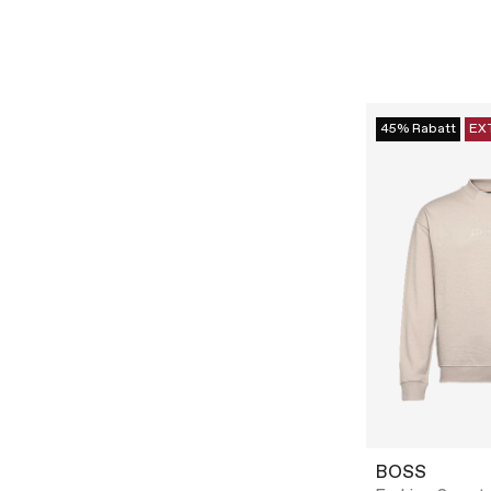
45% Rabatt
EX
BOSS