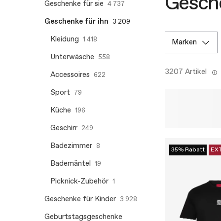
Gesche
Geschenke für sie
4 737
Geschenke für ihn
3 209
Kleidung
1 418
marken
Unterwäsche
558
3207 Artikel
Accessoires
622
Sport
79
Küche
196
Geschirr
249
Badezimmer
8
35% Rabatt
EX
Bademäntel
19
Picknick-Zubehör
1
Geschenke für Kinder
3 928
Geburtstagsgeschenke