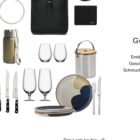
G
Entd
Gesch
Schmuck 