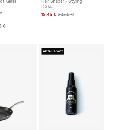
ot Glass
Hair Shaper - Styling
-
100 ML
er
18.45 €
20.50 €
5 €
40% Rabatt