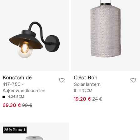
Konstsmide
C'est Bon
417-750 -
Solar lantern
Außenwandleuchten
H 33CM
H:24.5CM
19.20 €
24 €
69.30 €
99 €
25% Rabatt