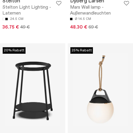
Stelton
Dyberg Larsen
Stelton Light Lighting -
Mars Wall lamp -
Laternen
Außenwandleuchten
24.5 CM
Ø 14.5 CM
36.75 €
49 €
48.30 €
69 €
20% Rabatt
25% Rabatt