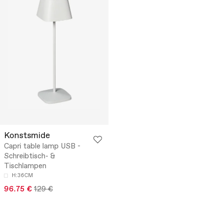
Konstsmide
Capri table lamp USB -
Schreibtisch- &
Tischlampen
H:36CM
96.75 €
129 €