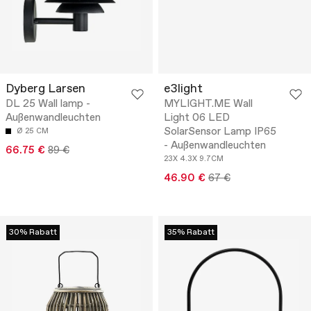
Dyberg Larsen
e3light
DL 25 Wall lamp -
MYLIGHT.ME Wall
Außenwandleuchten
Light 06 LED
SolarSensor Lamp IP65
Ø 25 CM
- Außenwandleuchten
66.75 €
89 €
23X 4.3X 9.7CM
46.90 €
67 €
30% Rabatt
35% Rabatt