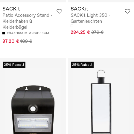
SACKit
SACKit
Patio Accessory Stand -
SACKit Light 350 -
Kleiderhaken &
Gartenleuchten
Kleiderbügel
284.25 €
379 €
Ø14XH65CM
Ø22XH38CM
87.20 €
109 €
25% Rabatt
25% Rabatt