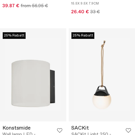
15.5X 9.5X 7.9CM
39.87 €
from 56.95 €
26.40 €
33 €
25% Rabatt
25% Rabatt
Konstsmide
SACKit
Wall lamp LED -
SACKit Light 250 -