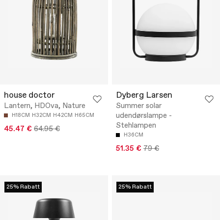
house doctor
Dyberg Larsen
Lantern, HDOva, Nature
Summer solar
udendørslampe -
H18CM
H32CM
H42CM
H65CM
Stehlampen
45.47 €
64.95 €
H36CM
51.35 €
79 €
25% Rabatt
25% Rabatt