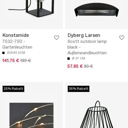
Konstsmide
Dyberg Larsen
7532-750 -
Scott outdoor lamp
Gartenleuchten
black -
Außenwandleuchten
20X45.5CM
Ø 27 CM
141.75 €
189 €
57.85 €
89 €
25% Rabatt
35% Rabatt