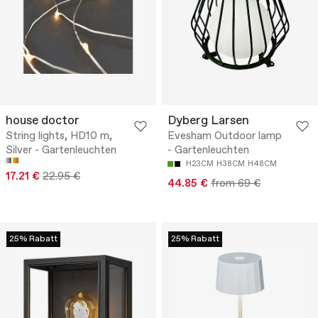
house doctor
Dyberg Larsen
String lights, HD10 m,
Evesham Outdoor lamp
Silver - Gartenleuchten
- Gartenleuchten
H23CM
H38CM
H48CM
17.21 €
22.95 €
44.85 €
from 69 €
25% Rabatt
25% Rabatt