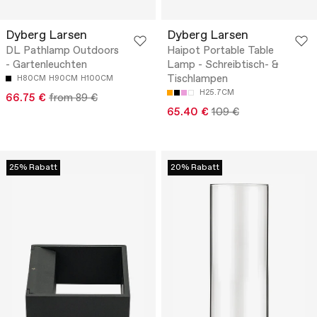
Dyberg Larsen
Dyberg Larsen
DL Pathlamp Outdoors
Haipot Portable Table
- Gartenleuchten
Lamp - Schreibtisch- &
Tischlampen
H80CM
H90CM
H100CM
H25.7CM
66.75 €
from 89 €
65.40 €
109 €
25% Rabatt
20% Rabatt