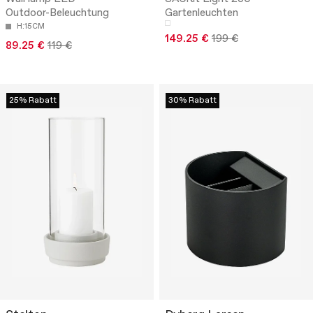
Outdoor-Beleuchtung
Gartenleuchten
H:15CM
149.25 €
199 €
89.25 €
119 €
25% Rabatt
30% Rabatt