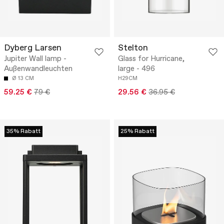
Dyberg Larsen
Stelton
Jupiter Wall lamp -
Glass for Hurricane,
Außenwandleuchten
large - 496
Ø 13 CM
H29CM
59.25 €
79 €
29.56 €
36.95 €
35% Rabatt
25% Rabatt