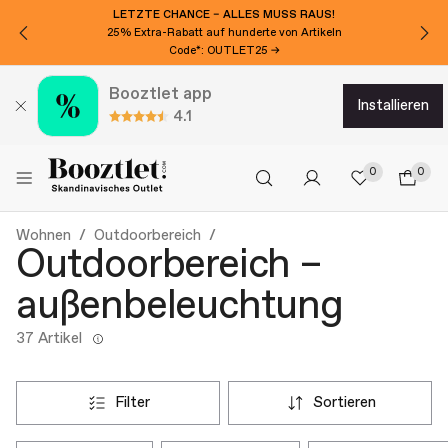
LETZTE CHANCE – ALLES MUSS RAUS!
25% Extra-Rabatt auf hunderte von Artikeln
Code*: OUTLET25 →
Booztlet app
installieren
4.1
0
0
Wohnen
Outdoorbereich
Outdoorbereich –
außenbeleuchtung
37 Artikel
filter
sortieren