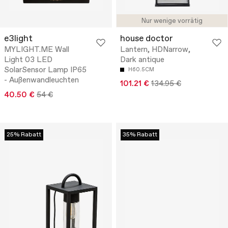
Nur wenige vorrätig
e3light
house doctor
MYLIGHT.ME Wall
Lantern, HDNarrow,
Light 03 LED
Dark antique
SolarSensor Lamp IP65
H60.5CM
- Außenwandleuchten
101.21 €
134.95 €
40.50 €
54 €
25% Rabatt
35% Rabatt