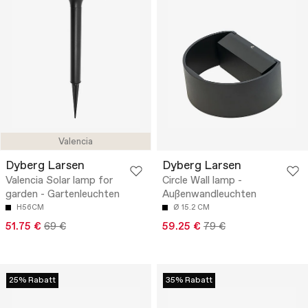
Valencia
Dyberg Larsen
Dyberg Larsen
Valencia Solar lamp for
Circle Wall lamp -
garden - Gartenleuchten
Außenwandleuchten
H56CM
Ø 15.2 CM
51.75 €
69 €
59.25 €
79 €
25% Rabatt
35% Rabatt