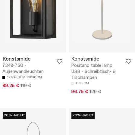
Konstsmide
Konstsmide
7348-750 -
Positano table lamp
Außenwandleuchten
USB - Schreibtisch- &
Tischlampen
12.5X30CM
18X30CM
H:35CM
89.25 €
119 €
96.75 €
129 €
20% Rabatt
20% Rabatt