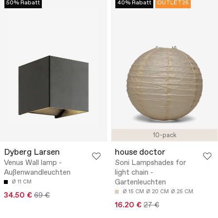
50% Rabatt
40% Rabatt
OUTLET25
10-pack
Dyberg Larsen
house doctor
Venus Wall lamp -
Soni Lampshades for
Außenwandleuchten
light chain -
Gartenleuchten
Ø 11 CM
Ø 15 CM
Ø 20 CM
Ø 25 CM
34.50 €
69 €
16.20 €
27 €