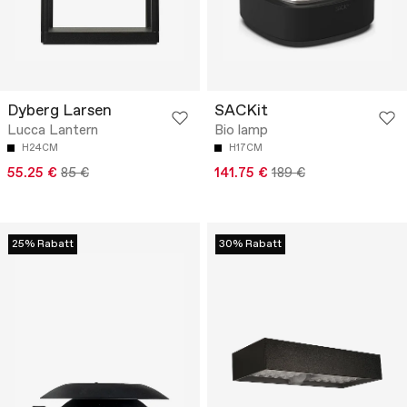
Dyberg Larsen
SACKit
Lucca Lantern
Bio lamp
H24CM
H17CM
55.25 €
85 €
141.75 €
189 €
25% Rabatt
30% Rabatt