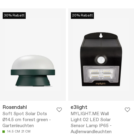
30% Rabatt
20% Rabatt
Rosendahl
e3light
Soft Spot Solar Dots
MYLIGHT.ME Wall
Ø14.5 cm forest green -
Light 02 LED Solar
Gartenleuchten
Sensor Lamp IP65 -
Außenwandleuchten
14.5 CM
21 CM