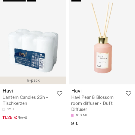
6-pack
Havi
Havi
Lantern Candles 22h -
Havi Pear & Blossom
Tischkerzen
room diffuser - Duft
Diffuser
22 H
100 ML
11.25 €
15 €
9 €