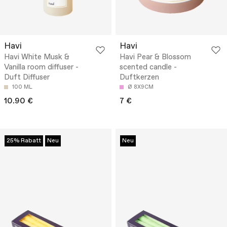
Havi
Havi
Havi White Musk &
Havi Pear & Blossom
Vanilla room diffuser -
scented candle -
Duft Diffuser
Duftkerzen
100 ML
Ø 8X9CM
10.90 €
7 €
25% Rabatt
Neu
Neu