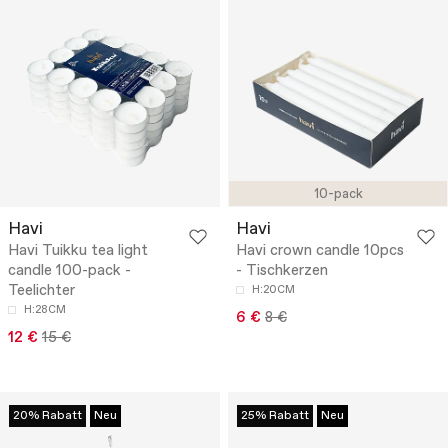
10-pack
Havi
Havi
Havi Tuikku tea light
Havi crown candle 10pcs
candle 100-pack -
- Tischkerzen
Teelichter
H:20CM
H:28CM
6 €
8 €
12 €
15 €
20% Rabatt
Neu
25% Rabatt
Neu