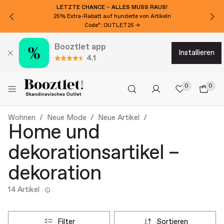
LETZTE CHANCE – ALLES MUSS RAUS!
25% Extra-Rabatt auf hunderte von Artikeln
Code*: OUTLET25 →
Booztlet app
installieren
4.1
0
0
Wohnen
Neue Mode
Neue Artikel
Home und
dekorationsartikel –
dekoration
14 Artikel
filter
sortieren