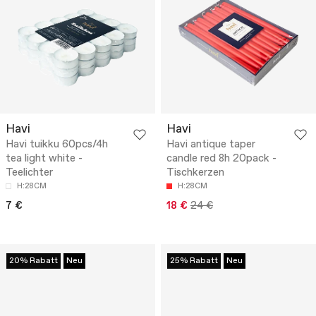
Havi
Havi
Havi tuikku 60pcs/4h
Havi antique taper
tea light white -
candle red 8h 20pack -
Teelichter
Tischkerzen
H:28CM
H:28CM
7 €
18 €
24 €
20% Rabatt
Neu
25% Rabatt
Neu