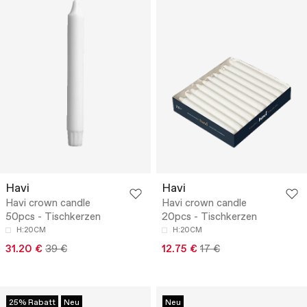
Havi
Havi
Havi crown candle
Havi crown candle
50pcs - Tischkerzen
20pcs - Tischkerzen
H:20CM
H:20CM
31.20 €
39 €
12.75 €
17 €
25% Rabatt
Neu
Neu