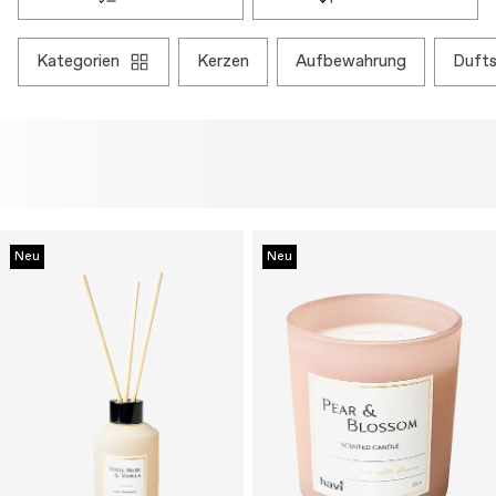
kategorien
kerzen
aufbewahrung
duf
Neu
Neu