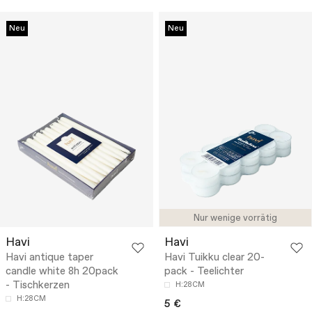
Neu
Neu
Nur wenige vorrätig
Havi
Havi
Havi antique taper
Havi Tuikku clear 20-
candle white 8h 20pack
pack - Teelichter
- Tischkerzen
H:28CM
H:28CM
5 €