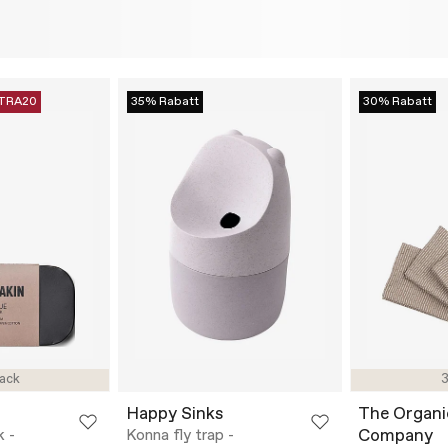
TRA20
35% Rabatt
30% Rabatt
ack
3
Happy Sinks
The Organi
Company
k -
Konna fly trap -