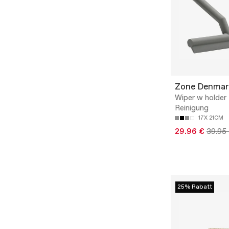
Zone Denmar
Wiper w holder 
Reinigung
17X 21CM
29.96 €
39.95
25% Rabatt