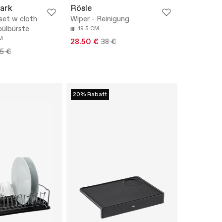
ark
Rösle
set w cloth
Wiper - Reinigung
pülbürste
19.5 CM
M
28.50 €
38 €
5 €
20% Rabatt