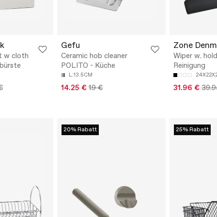
k
Gefu
Zone Denm
t w cloth
Ceramic hob cleaner
Wiper w. hol
lbürste
POLITO - Küche
Reinigung
L:13.5CM
24X22X
€
14.25 €
19 €
31.96 €
39.9
20% Rabatt
25% Rabatt