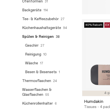
Ofenformen
31
Backgeräte
114
Tee- & Kaffeezubehör
27
40% Rabatt
EX
Küchenhaushaltsgeräte
94
Spülen & Reinigen
38
Geschirr
27
Reinigung
10
Wäsche
17
Besen & Besensets
1
Thermosflaschen
24
Wasserflaschen &
4-p
Glasflaschen
55
Humdakin
Küchenrollenhalter
6
Tissues - 4 pac