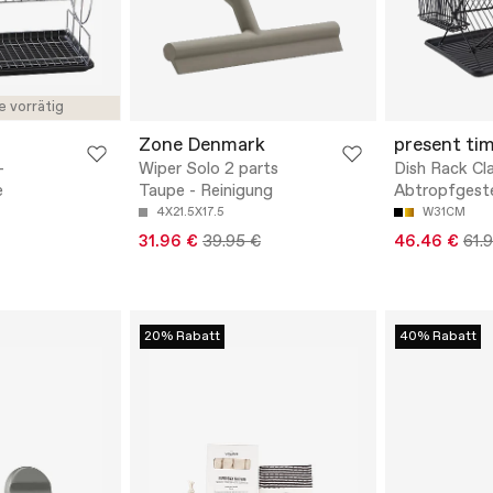
e vorrätig
Zone Denmark
present ti
-
Wiper Solo 2 parts
Dish Rack Cla
e
Taupe - Reinigung
Abtropfgeste
4X21.5X17.5
W31CM
31.96 €
39.95 €
46.46 €
61.
20% Rabatt
40% Rabatt