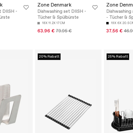
k
Zone Denmark
Zone Denm
t DIISH -
Dishwashing set DIISH -
Dishwashing 
ürste
Tücher & Spülbürste
- Tücher & S
18X 11.2X 17CM
19X 6X 20.5C
63.96 €
79.95 €
37.56 €
46.9
20% Rabatt
25% Rabatt