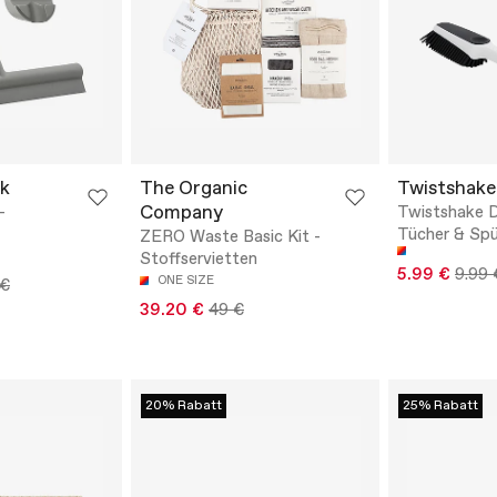
k
The Organic
Twistshake
Company
-
Twistshake D
Tücher & Spü
ZERO Waste Basic Kit -
Stoffservietten
5.99 €
9.99 
ONE SIZE
 €
39.20 €
49 €
20% Rabatt
25% Rabatt