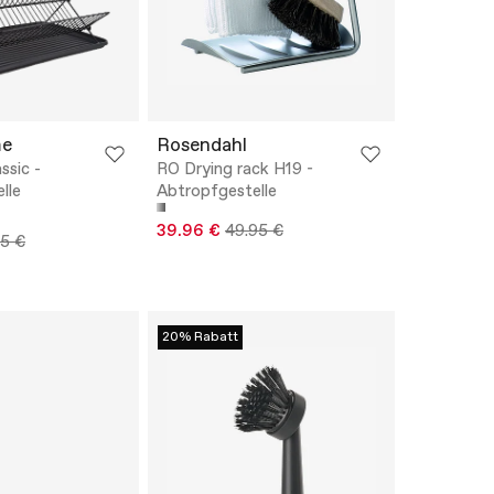
me
Rosendahl
ssic -
RO Drying rack H19 -
lle
Abtropfgestelle
39.96 €
49.95 €
95 €
20% Rabatt