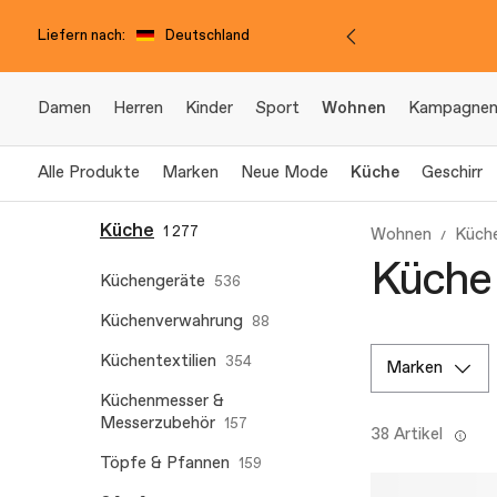
Liefern nach:
Deutschland
Damen
Herren
Kinder
Sport
Wohnen
Kampagne
Alle Produkte
Marken
Neue Mode
Küche
Geschirr
Küche
1 277
Wohnen
Küch
Küche 
Küchengeräte
536
Küchenverwahrung
88
Küchentextilien
354
marken
Küchenmesser &
Messerzubehör
157
38 Artikel
Töpfe & Pfannen
159