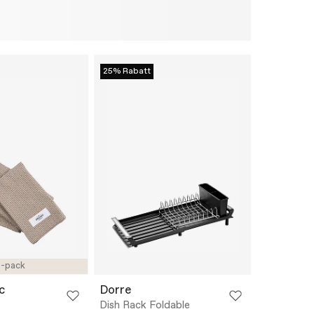
25% Rabatt
-pack
c
Dorre
Dish Rack Foldable