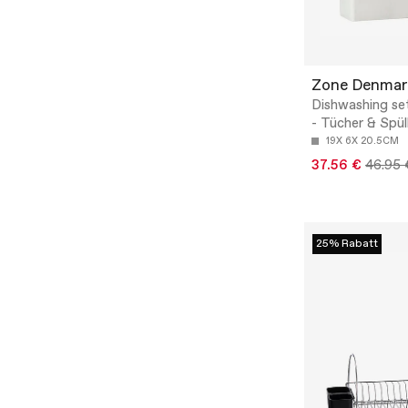
Zone Denmar
Dishwashing se
- Tücher & Spü
19X 6X 20.5CM
37.56 €
46.95 
25% Rabatt