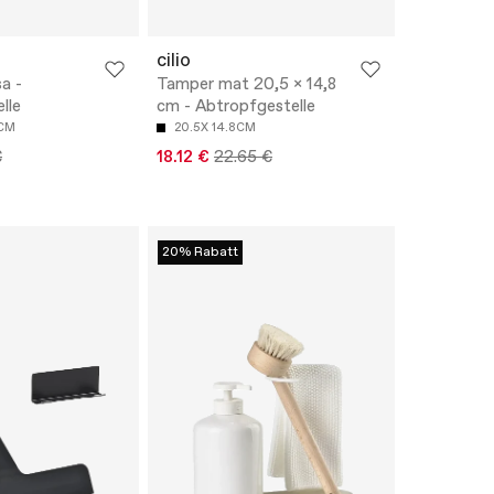
cilio
a -
Tamper mat 20,5 x 14,8
lle
cm - Abtropfgestelle
5CM
20.5X 14.8CM
€
18.12 €
22.65 €
20% Rabatt