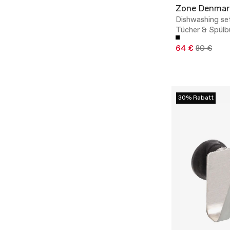
Zone Denmar
Dishwashing se
Tücher & Spülb
64 €
80 €
30% Rabatt