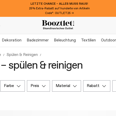
LETZTE CHANCE – ALLES MUSS RAUS!
25% Extra-Rabatt auf hunderte von Artikeln
Code*: OUTLET25 →
n
Dekoration
Badezimmer
Beleuchtung
Textilien
Outdoor
e
Spülen & Reinigen
– spülen & reinigen
farbe
preis
material
rabatt