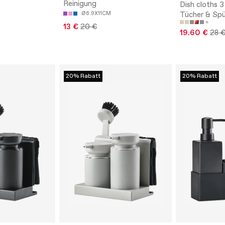
Reinigung
Dish cloths 3
Ø6.9X11CM
Tücher & Spü
13 €
20 €
19.60 €
28 
20% Rabatt
20% Rabatt