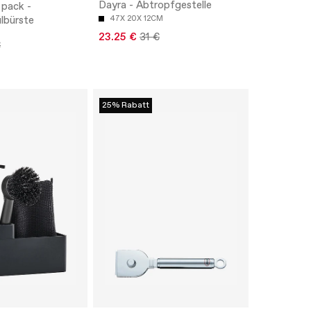
Dayra - Abtropfgestelle
 pack -
lbürste
47X 20X 12CM
23.25 €
31 €
€
25% Rabatt