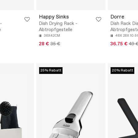
Happy Sinks
Dorre
-
Dish Drying Rack -
Dish Rack Dis
e
Abtropfgestelle
Abtropfgeste
36X42CM
48X 28X 10.
28 €
35 €
36.75 €
49 
25% Rabatt
20% Rabatt