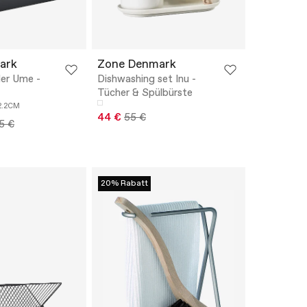
ark
Zone Denmark
der Ume -
Dishwashing set Inu -
Tücher & Spülbürste
2.2CM
44 €
55 €
5 €
20% Rabatt