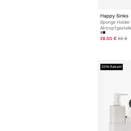
Happy Sinks
Sponge Holder 
Abtropfgestell
38.50 €
55 €
20% Rabatt