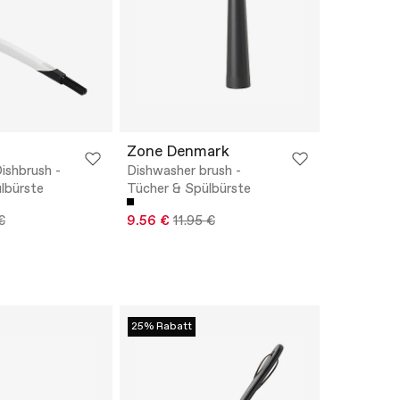
Zone Denmark
ishbrush -
Dishwasher brush -
lbürste
Tücher & Spülbürste
€
9.56 €
11.95 €
25% Rabatt