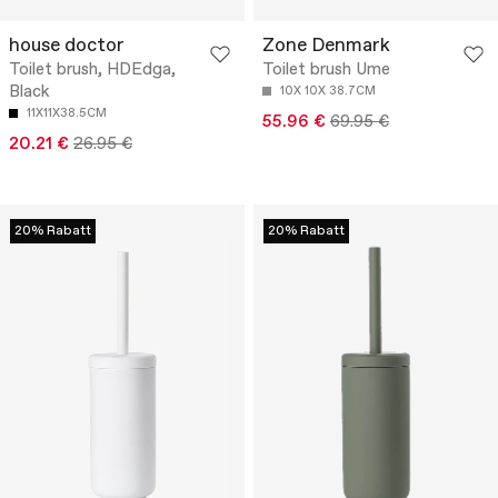
house doctor
Zone Denmark
Toilet brush, HDEdga,
Toilet brush Ume
Black
10X 10X 38.7CM
11X11X38.5CM
55.96 €
69.95 €
20.21 €
26.95 €
20% Rabatt
20% Rabatt