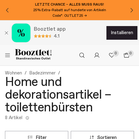
LETZTE CHANCE – ALLES MUSS RAUS!
25% Extra-Rabatt auf hunderte von Artikeln
Code*: OUTLET25 →
Booztlet app
installieren
4.1
0
0
Wohnen
Badezimmer
Home und
dekorationsartikel –
toilettenbürsten
8 Artikel
filter
sortieren