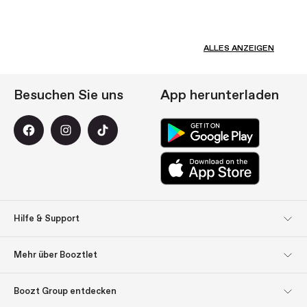
ALLES ANZEIGEN
Besuchen Sie uns
App herunterladen
Hilfe & Support
Kundendienst
Rücksendungen
Mehr über Booztlet
Lieferung
Bezahlung
Abonnieren Sie unseren
Impressum
Boozt Group entdecken
Newsletter