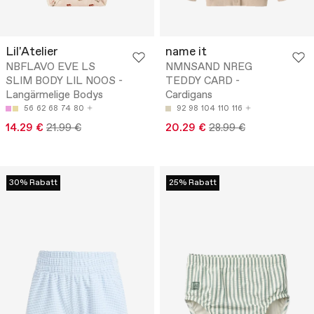
Lil'Atelier
name it
NBFLAVO EVE LS
NMNSAND NREG
SLIM BODY LIL NOOS -
TEDDY CARD -
Langärmelige Bodys
Cardigans
56
62
68
74
80
92
98
104
110
116
14.29 €
21.99 €
20.29 €
28.99 €
30% Rabatt
25% Rabatt