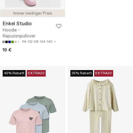
Immer niedriger Preis
Enkel Studio
Hoodie -
Kapuzenpullover
116
122
128
134
140
19 €
45% Rabatt
EXTRA20
35% Rabatt
EXTRA20