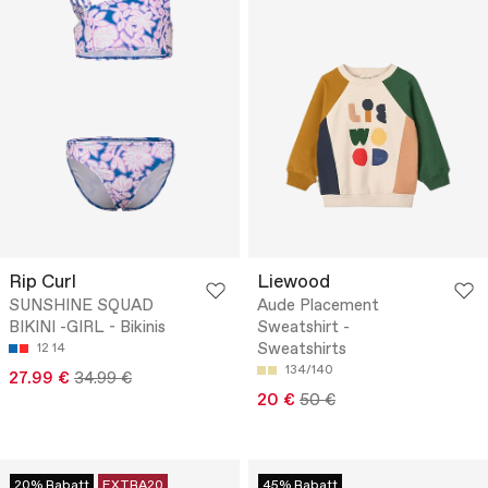
Rip Curl
Liewood
SUNSHINE SQUAD
Aude Placement
BIKINI -GIRL - Bikinis
Sweatshirt -
Sweatshirts
12
14
134/140
27.99 €
34.99 €
20 €
50 €
20% Rabatt
EXTRA20
45% Rabatt