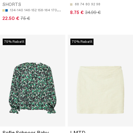
SHORTS
68
74
80
92
98
134-140
146-152
158-164
170
176
8.75 €
34.99 €
22.50 €
75 €
75% Rabatt
70% Rabatt