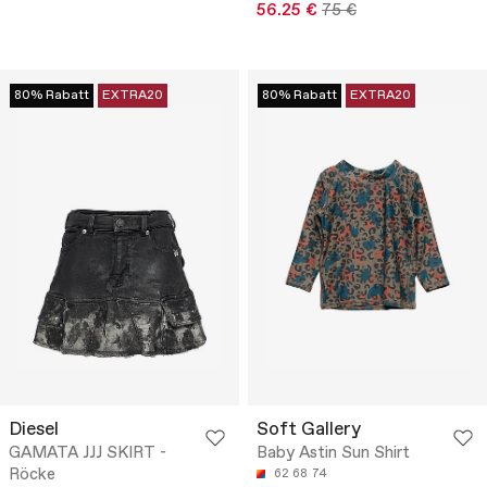
56.25 €
75 €
80% Rabatt
EXTRA20
80% Rabatt
EXTRA20
Diesel
Soft Gallery
GAMATA JJJ SKIRT -
Baby Astin Sun Shirt
Röcke
62
68
74