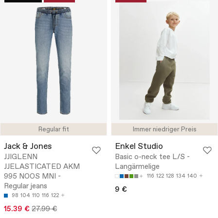
Regular fit
Immer niedriger Preis
Jack & Jones
Enkel Studio
JJIGLENN
Basic o-neck tee L/S -
JJELASTICATED AKM
Langärmelige
995 NOOS MNI -
116
122
128
134
140
Regular jeans
9 €
98
104
110
116
122
15.39 €
27.99 €