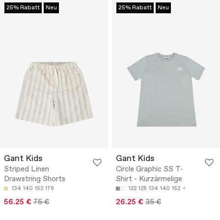
25% Rabatt
Neu
25% Rabatt
Neu
Gant Kids
Gant Kids
Striped Linen
Circle Graphic SS T-
Drawstring Shorts
Shirt - Kurzärmelige
134
140
152
176
122
128
134
140
152
56.25 €
75 €
26.25 €
35 €