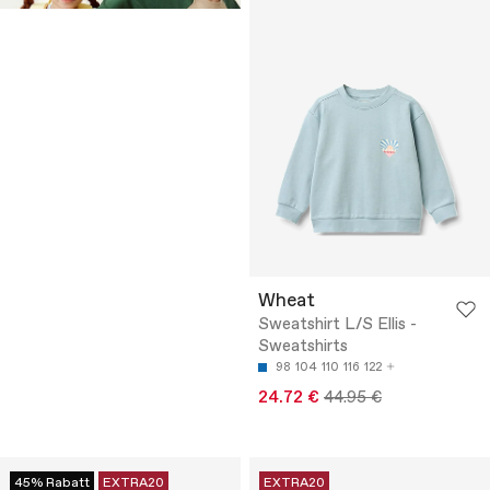
Wheat
Sweatshirt L/S Ellis -
Sweatshirts
98
104
110
116
122
24.72 €
44.95 €
45% Rabatt
EXTRA20
EXTRA20