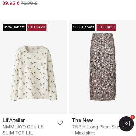
39.95 €
79.90 €
35% Rabatt
EXTRA20
50% Rabatt
EXTRA20
1
Lil'Atelier
The New
NMMLAYO GEU LS
TNPet Long Pleat Skirt
SLIM TOP LIL -
- Maxi skirt