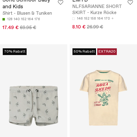
Sofie Schnoor Baby
LMTD
and Kids
NLFSARIANNE SHORT
SKIRT - Kurze Röcke
Shirt - Blusen & Tuniken
146
152
158
164
170
128
140
152
164
176
8.10 €
26.99 €
17.49 €
69.95 €
70% Rabatt
50% Rabatt
EXTRA20