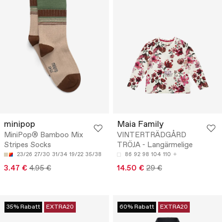
minipop
Maia Family
MiniPop® Bamboo Mix
VINTERTRÄDGÅRD
Stripes Socks
TRÖJA - Langärmelige
23/26
27/30
31/34
19/22
35/38
86
92
98
104
110
3.47 €
4.95 €
14.50 €
29 €
35% Rabatt
EXTRA20
60% Rabatt
EXTRA20