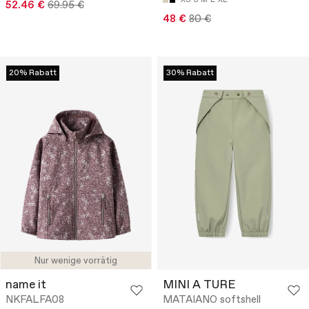
52.46 €
69.95 €
48 €
80 €
20% Rabatt
30% Rabatt
Nur wenige vorrätig
name it
MINI A TURE
NKFALFA08
MATAIANO softshell