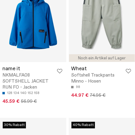
Noch ein Artikel auf Lager
name it
Wheat
NKMALFA08
Softshell Trackpants
SOFTSHELL JACKET
Minno - Hosen
RUN FO - Jacken
98
128
134
140
152
158
44.97 €
74.95 €
45.59 €
56.99 €
30% Rabatt
40% Rabatt