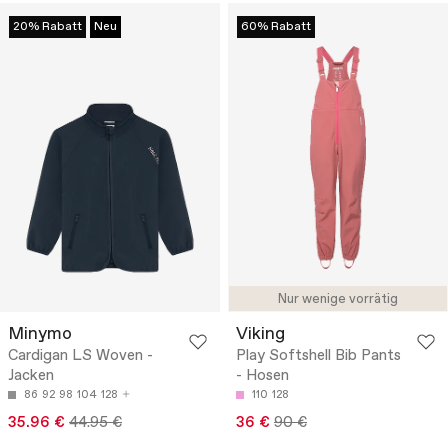
20% Rabatt
Neu
60% Rabatt
Nur wenige vorrätig
Minymo
Viking
Cardigan LS Woven -
Play Softshell Bib Pants
Jacken
- Hosen
86
92
98
104
128
110
128
35.96 €
44.95 €
36 €
90 €