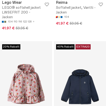
Lego Wear
Reima
LEGO® softshell jacket
Softshell jacket, Vantti -
LWSEFRIT 200 -
Jacken
Jacken
104
104
110
116
122
128
41.97 €
59.95 €
41.97 €
59.95 €
20% Rabatt
40% Rabatt
EXTRA20