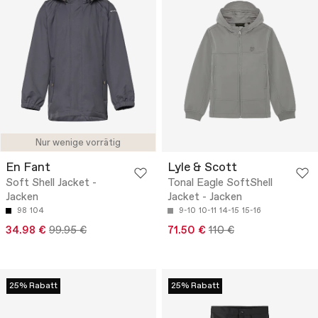
Nur wenige vorrätig
En Fant
Lyle & Scott
Soft Shell Jacket -
Tonal Eagle SoftShell
Jacken
Jacket - Jacken
98
104
9-10
10-11
14-15
15-16
34.98 €
99.95 €
71.50 €
110 €
25% Rabatt
25% Rabatt