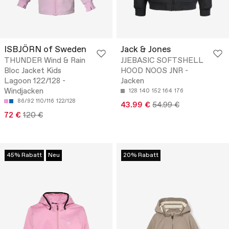
ISBJÖRN of Sweden
Jack & Jones
THUNDER Wind & Rain
JJEBASIC SOFTSHELL
Bloc Jacket Kids
HOOD NOOS JNR -
Lagoon 122/128 -
Jacken
Windjacken
128
140
152
164
176
86/92
110/116
122/128
43.99 €
54.99 €
72 €
120 €
45% Rabatt
Neu
20% Rabatt