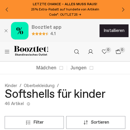
LETZTE CHANCE – ALLES MUSS RAUS!
25% Extra-Rabatt auf hunderte von Artikeln
Code*: OUTLET25 →
Booztlet app
installieren
4.1
0
0
Mädchen
Jungen
Kinder
Oberbekleidung
Softshells für kinder
46 Artikel
filter
sortieren