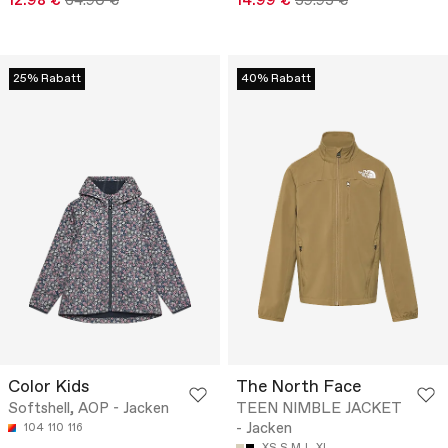
12.98 €
64.90 €
14.99 €
59.95 €
25% Rabatt
40% Rabatt
Color Kids
The North Face
Softshell, AOP - Jacken
TEEN NIMBLE JACKET
- Jacken
104
110
116
XS
S
M
L
XL