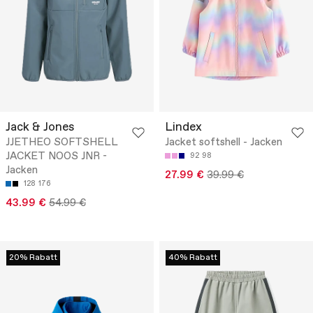
Jack & Jones
Lindex
JJETHEO SOFTSHELL
Jacket softshell - Jacken
JACKET NOOS JNR -
92
98
Jacken
27.99 €
39.99 €
128
176
43.99 €
54.99 €
20% Rabatt
40% Rabatt