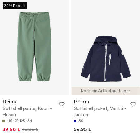
20% Rabatt
Noch ein Artikel auf Lager
Reima
Reima
Softshell pants, Kuori -
Softshell jacket, Vantti -
Hosen
Jacken
116
122
128
134
80
39.96 €
49.95 €
59.95 €