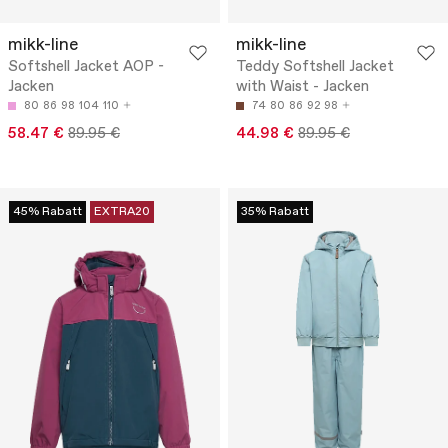
mikk-line
mikk-line
Softshell Jacket AOP -
Teddy Softshell Jacket
Jacken
with Waist - Jacken
80
86
98
104
110
74
80
86
92
98
58.47 €
89.95 €
44.98 €
89.95 €
45% Rabatt
EXTRA20
35% Rabatt