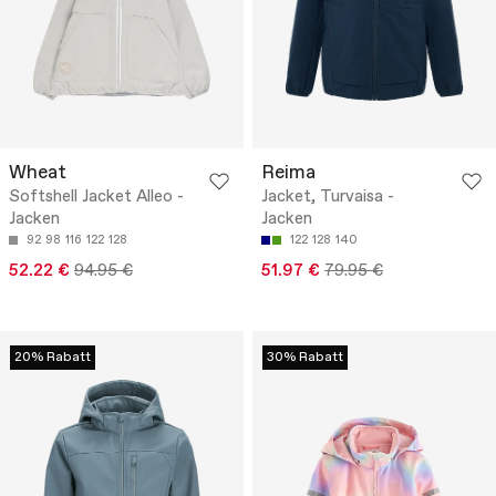
Wheat
Reima
Softshell Jacket Alleo -
Jacket, Turvaisa -
Jacken
Jacken
92
98
116
122
128
122
128
140
52.22 €
94.95 €
51.97 €
79.95 €
20% Rabatt
30% Rabatt