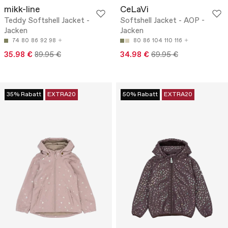
mikk-line
CeLaVi
Teddy Softshell Jacket -
Softshell Jacket - AOP -
Jacken
Jacken
74
80
86
92
98
80
86
104
110
116
35.98 €
89.95 €
34.98 €
69.95 €
35% Rabatt
EXTRA20
50% Rabatt
EXTRA20