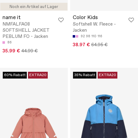
Noch ein Artikel auf Lager
name it
Color Kids
NMFALFA08
Softshell W. Fleece -
SOFTSHELL JACKET
Jacken
PEBLUM FO - Jacken
92
98
110
116
86
38.97 €
64.95 €
35.99 €
44.99 €
60% Rabatt
EXTRA20
35% Rabatt
EXTRA20