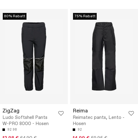
80% Rabatt
75% Rabatt
ZigZag
Reima
Ludo Softshell Pants
Reimatec pants, Lento -
W-PRO 8000 - Hosen
Hosen
92
98
92