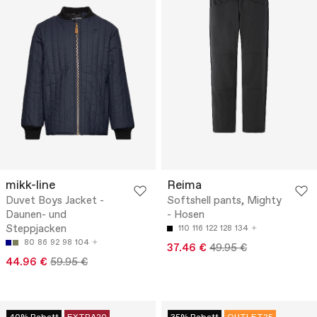
mikk-line
Reima
Duvet Boys Jacket -
Softshell pants, Mighty
Daunen- und
- Hosen
Steppjacken
110
116
122
128
134
80
86
92
98
104
37.46 €
49.95 €
44.96 €
59.95 €