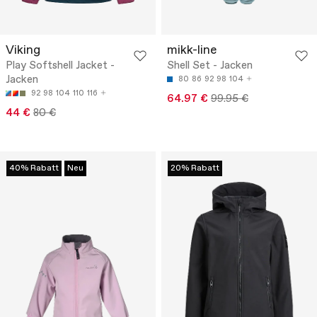
Viking
mikk-line
Play Softshell Jacket -
Shell Set - Jacken
Jacken
80
86
92
98
104
92
98
104
110
116
64.97 €
99.95 €
44 €
80 €
40% Rabatt
Neu
20% Rabatt