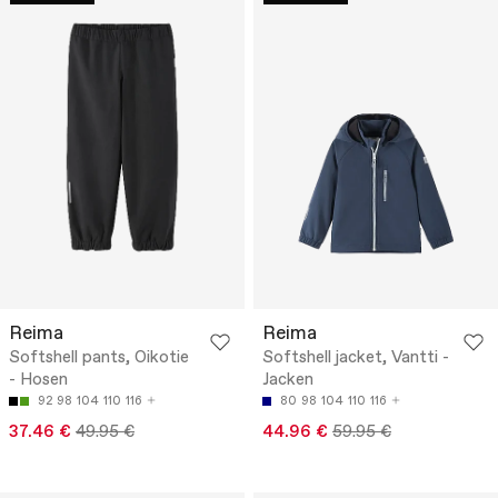
Reima
Reima
Softshell pants, Oikotie
Softshell jacket, Vantti -
- Hosen
Jacken
92
98
104
110
116
80
98
104
110
116
37.46 €
49.95 €
44.96 €
59.95 €