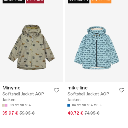
40% Rabatt
EXTRA20
35% Rabatt
OUTLET25
Minymo
mikk-line
Softshell Jacket AOP -
Softshell Jacket AOP -
Jacken
Jacken
80
92
98
104
86
92
98
104
110
35.97 €
59.95 €
48.72 €
74.95 €