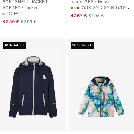
SOFTSHELL JACKET
pants. GRS - Hosen
AOP 1FO - Jacken
5Y/110
6Y/116
8Y/128
9Y/134
10Y
158
164
47.57 €
67.95 €
42.39 €
52.99 €
30% Rabatt
30% Rabatt