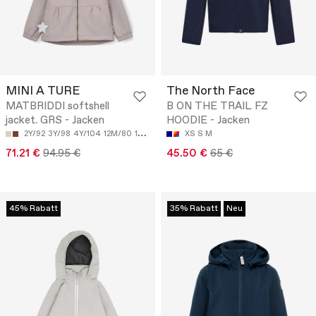
MINI A TURE
The North Face
MATBRIDDI softshell
B ON THE TRAIL FZ
jacket. GRS - Jacken
HOODIE - Jacken
2Y/92
3Y/98
4Y/104
12M/80
18M/86
XS
S
M
71.21 €
94.95 €
45.50 €
65 €
45% Rabatt
35% Rabatt
Neu