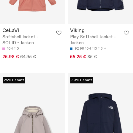
CeLaVi
Viking
Softshell Jacket -
Play Softshell Jacket -
SOLID - Jacken
Jacken
104
110
92
98
104
110
116
25.98 €
64.95 €
55.25 €
85 €
25% Rabatt
30% Rabatt