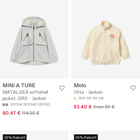
MINI A TURE
Molo
MATALGEA softshell
Utta - Jacken
jacket. GRS - Jacken
104
110
116
128
9Y/134
10Y/140
12Y/152
53.40 €
from 89 €
80.47 €
114.95 €
25% Rabatt
25% Rabatt