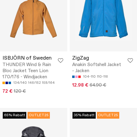
ISBJÖRN of Sweden
ZigZag
THUNDER Wind & Rain
Anakin Softshell Jacket
Bloc Jacket Teen Lion
- Jacken
170/176 - Windjacken
104-110
110-116
134/140
146/152
158/164
12.98 €
64.90 €
72 €
120 €
65% Rabatt
OUTLET25
35% Rabatt
OUTLET25