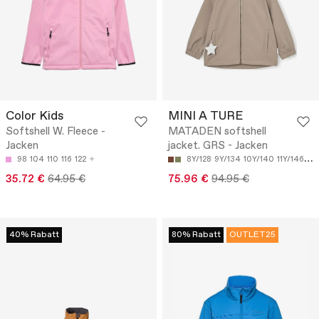
Color Kids
MINI A TURE
Softshell W. Fleece -
MATADEN softshell
Jacken
jacket. GRS - Jacken
98
104
110
116
122
8Y/128
9Y/134
10Y/140
11Y/146
12
35.72 €
64.95 €
75.96 €
94.95 €
40% Rabatt
80% Rabatt
OUTLET25