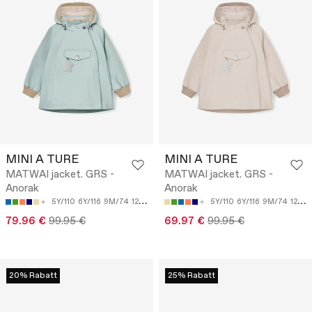
MINI A TURE
MINI A TURE
MATWAI jacket. GRS -
MATWAI jacket. GRS -
Anorak
Anorak
5Y/110
6Y/116
9M/74
12M/80
18M/86
5Y/110
6Y/116
9M/74
12M/80
79.96 €
99.95 €
69.97 €
99.95 €
20% Rabatt
25% Rabatt