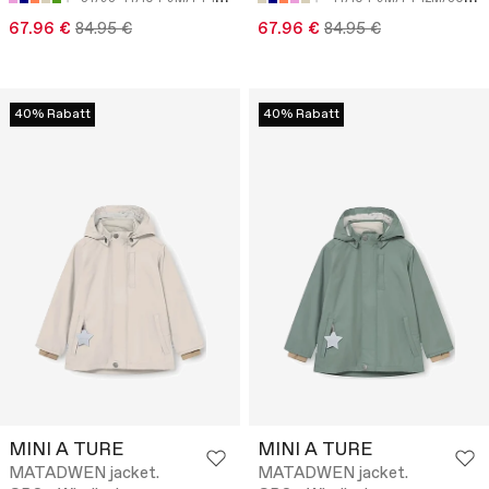
67.96 €
84.95 €
67.96 €
84.95 €
40% Rabatt
40% Rabatt
MINI A TURE
MINI A TURE
MATADWEN jacket.
MATADWEN jacket.