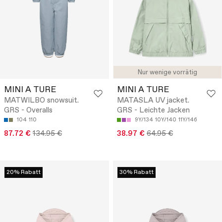
Nur wenige vorrätig
MINI A TURE
MINI A TURE
MATWILBO snowsuit.
MATASLA UV jacket.
GRS - Overalls
GRS - Leichte Jacken
104
110
9Y/134
10Y/140
11Y/146
87.72 €
134.95 €
38.97 €
64.95 €
20% Rabatt
30% Rabatt