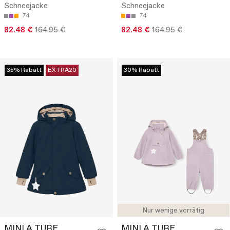
Schneejacke
Schneejacke
74
74
82.48 €
164.95 €
82.48 €
164.95 €
35% Rabatt
EXTRA20
30% Rabatt
Nur wenige vorrätig
MINI A TURE
MINI A TURE