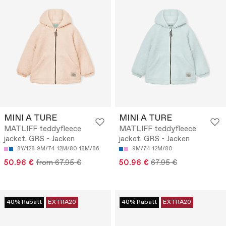
MINI A TURE
MINI A TURE
MATLIFF teddyfleece
MATLIFF teddyfleece
jacket. GRS - Jacken
jacket. GRS - Jacken
8Y/128
9M/74
12M/80
18M/86
9M/74
12M/80
50.96 €
from 67.95 €
50.96 €
67.95 €
40% Rabatt
EXTRA20
40% Rabatt
EXTRA20