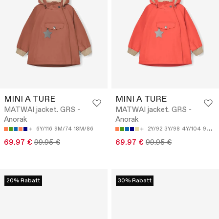
MINI A TURE
MINI A TURE
MATWAI jacket. GRS -
MATWAI jacket. GRS -
Anorak
Anorak
6Y/116
9M/74
18M/86
2Y/92
3Y/98
4Y/104
9M/74
69.97 €
99.95 €
69.97 €
99.95 €
20% Rabatt
30% Rabatt