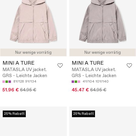
Nur wenige vorrätig
Nur wenige vorrätig
MINI A TURE
MINI A TURE
MATASLA UV jacket.
MATASLA UV jacket.
GRS - Leichte Jacken
GRS - Leichte Jacken
8Y/128
9Y/134
4Y/104
10Y/140
51.96 €
64.95 €
45.47 €
64.95 €
25% Rabatt
25% Rabatt