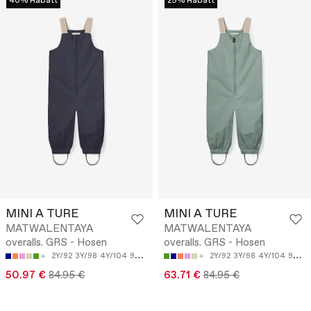
40% Rabatt
25% Rabatt
MINI A TURE
MINI A TURE
MATWALENTAYA
MATWALENTAYA
overalls. GRS - Hosen
overalls. GRS - Hosen
2Y/92
3Y/98
4Y/104
9M/74
12M/80
2Y/92
3Y/98
4Y/104
9M/74
50.97 €
84.95 €
63.71 €
84.95 €