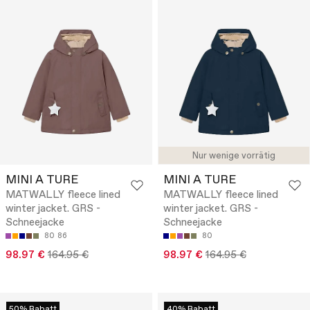
Nur wenige vorrätig
MINI A TURE
MINI A TURE
MATWALLY fleece lined
MATWALLY fleece lined
winter jacket. GRS -
winter jacket. GRS -
Schneejacke
Schneejacke
80
86
80
98.97 €
164.95 €
98.97 €
164.95 €
50% Rabatt
40% Rabatt