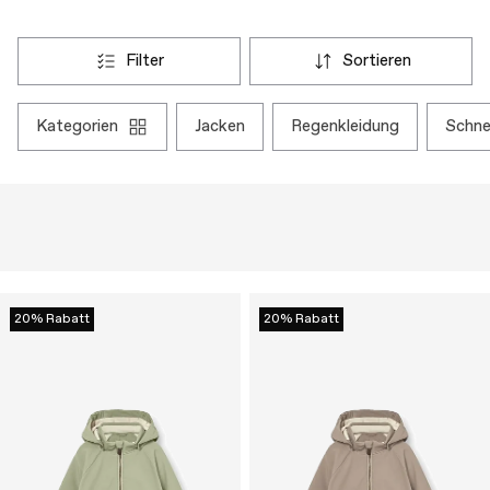
filter
sortieren
kategorien
jacken
regenkleidung
schn
20% Rabatt
20% Rabatt