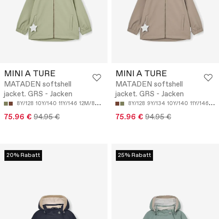
MINI A TURE
MINI A TURE
MATADEN softshell
MATADEN softshell
jacket. GRS - Jacken
jacket. GRS - Jacken
8Y/128
10Y/140
11Y/146
12M/80
12Y/152
8Y/128
9Y/134
10Y/140
11Y/146
12
75.96 €
94.95 €
75.96 €
94.95 €
20% Rabatt
25% Rabatt