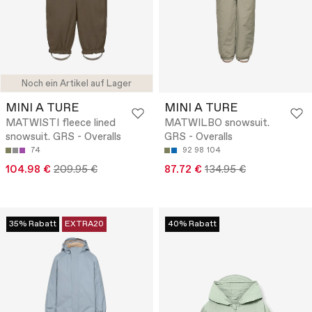
Noch ein Artikel auf Lager
MINI A TURE
MINI A TURE
MATWISTI fleece lined
MATWILBO snowsuit.
snowsuit. GRS - Overalls
GRS - Overalls
74
92
98
104
104.98 €
209.95 €
87.72 €
134.95 €
35% Rabatt
EXTRA20
40% Rabatt