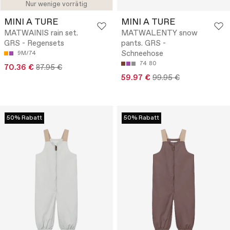
Nur wenige vorrätig
MINI A TURE
MINI A TURE
MATWAINIS rain set.
MATWALENTY snow
GRS - Regensets
pants. GRS -
Schneehose
9M/74
74
80
70.36 €
87.95 €
59.97 €
99.95 €
50% Rabatt
50% Rabatt