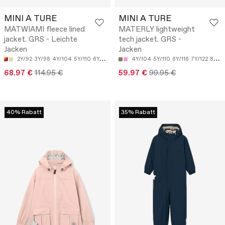
MINI A TURE
MINI A TURE
MATWIAMI fleece lined
MATERLY lightweight
jacket. GRS - Leichte
tech jacket. GRS -
Jacken
Jacken
2Y/92
3Y/98
4Y/104
5Y/110
6Y/116
4Y/104
5Y/110
6Y/116
7Y/122
8Y/128
68.97 €
114.95 €
59.97 €
99.95 €
40% Rabatt
35% Rabatt