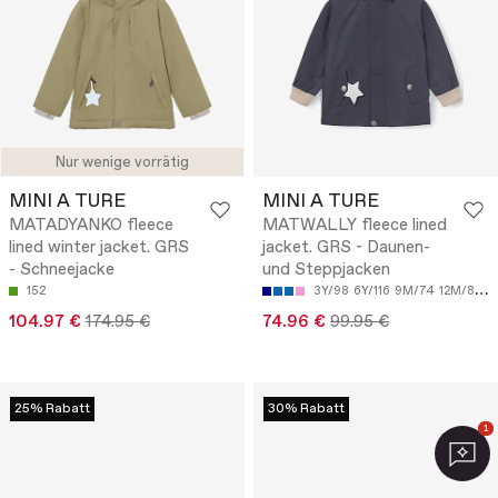
Nur wenige vorrätig
MINI A TURE
MINI A TURE
MATADYANKO fleece
MATWALLY fleece lined
lined winter jacket. GRS
jacket. GRS - Daunen-
- Schneejacke
und Steppjacken
152
3Y/98
6Y/116
9M/74
12M/80
1
104.97 €
174.95 €
74.96 €
99.95 €
25% Rabatt
30% Rabatt
1