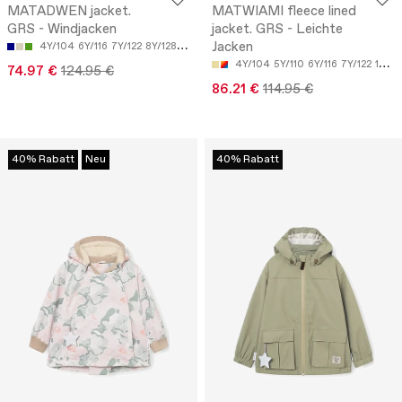
MATADWEN jacket.
MATWIAMI fleece lined
GRS - Windjacken
jacket. GRS - Leichte
Jacken
4Y/104
6Y/116
7Y/122
8Y/128
9Y/134
4Y/104
5Y/110
6Y/116
7Y/122
12M/80
74.97 €
124.95 €
86.21 €
114.95 €
40% Rabatt
Neu
40% Rabatt