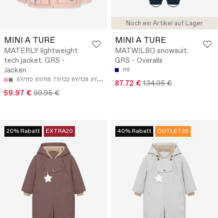
Noch ein Artikel auf Lager
MINI A TURE
MINI A TURE
MATERLY lightweight
MATWILBO snowsuit.
tech jacket. GRS -
GRS - Overalls
Jacken
116
5Y/110
6Y/116
7Y/122
8Y/128
9Y/134
87.72 €
134.95 €
59.97 €
99.95 €
20% Rabatt
EXTRA20
40% Rabatt
OUTLET25