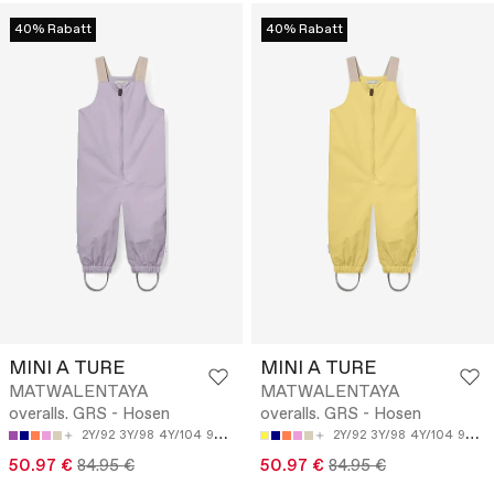
40% Rabatt
40% Rabatt
MINI A TURE
MINI A TURE
MATWALENTAYA
MATWALENTAYA
overalls. GRS - Hosen
overalls. GRS - Hosen
2Y/92
3Y/98
4Y/104
9M/74
12M/80
2Y/92
3Y/98
4Y/104
9M/74
50.97 €
84.95 €
50.97 €
84.95 €