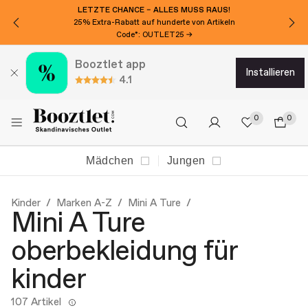
LETZTE CHANCE – ALLES MUSS RAUS!
25% Extra-Rabatt auf hunderte von Artikeln
Code*: OUTLET25 →
Booztlet app
installieren
4.1
0
0
Mädchen
Jungen
Kinder
Marken A-Z
Mini A Ture
Mini A Ture
oberbekleidung für
kinder
107 Artikel