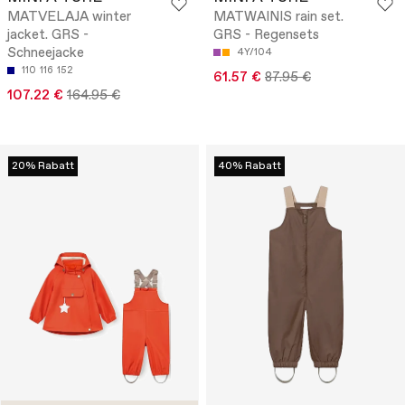
MATVELAJA winter
MATWAINIS rain set.
jacket. GRS -
GRS - Regensets
Schneejacke
4Y/104
110
116
152
61.57 €
87.95 €
107.22 €
164.95 €
20% Rabatt
40% Rabatt