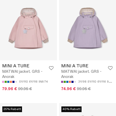
MINI A TURE
MINI A TURE
MATWAI jacket. GRS -
MATWAI jacket. GRS -
Anorak
Anorak
5Y/110
6Y/116
9M/74
3Y/98
5Y/110
6Y/116
9M/74
79.96 €
99.95 €
74.96 €
99.95 €
25% Rabatt
40% Rabatt