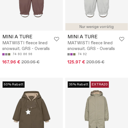
Nur wenige vorrätig
MINI A TURE
MINI A TURE
MATWISTI fleece lined
MATWISTI fleece lined
snowsuit. GRS - Overalls
snowsuit. GRS - Overalls
74
80
86
98
74
92
167.96 €
209.95 €
125.97 €
209.95 €
50% Rabatt
35% Rabatt
EXTRA20