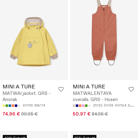
MINI A TURE
MINI A TURE
MATWAI jacket. GRS -
MATWALENTAYA
Anorak
overalls. GRS - Hosen
6Y/116
9M/74
2Y/92
3Y/98
4Y/104
9M/74
74.96 €
99.95 €
50.97 €
84.95 €