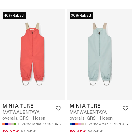
40% Rabatt
30% Rabatt
MINI A TURE
MINI A TURE
MATWALENTAYA
MATWALENTAYA
overalls. GRS - Hosen
overalls. GRS - Hosen
2Y/92
3Y/98
4Y/104
9M/74
12M/80
2Y/92
3Y/98
4Y/104
9M/74