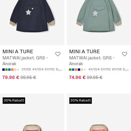
MINI A TURE
MINI A TURE
MATWAI jacket. GRS -
MATWAI jacket. GRS -
Anorak
Anorak
3Y/98
4Y/104
5Y/110
6Y/116
9M/74
4Y/104
5Y/110
6Y/116
9M/74
79.96 €
99.95 €
74.96 €
99.95 €
30% Rabatt
30% Rabatt