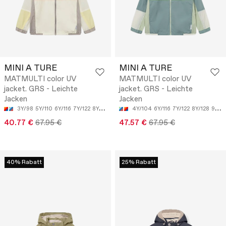
MINI A TURE
MINI A TURE
MATMULTI color UV
MATMULTI color UV
jacket. GRS - Leichte
jacket. GRS - Leichte
Jacken
Jacken
3Y/98
5Y/110
6Y/116
7Y/122
8Y/128
4Y/104
6Y/116
7Y/122
8Y/128
9Y/134
40.77 €
67.95 €
47.57 €
67.95 €
40% Rabatt
25% Rabatt