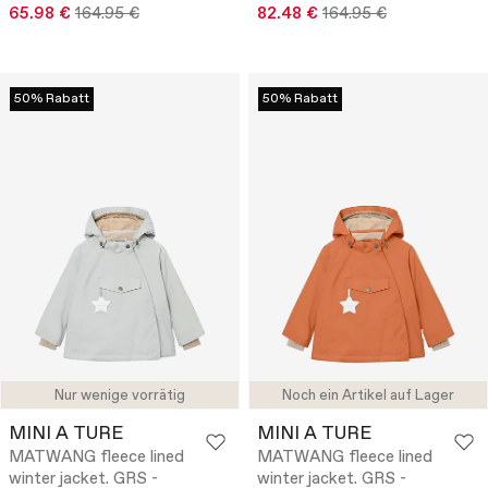
65.98 €
164.95 €
82.48 €
164.95 €
50% Rabatt
50% Rabatt
Nur wenige vorrätig
Noch ein Artikel auf Lager
MINI A TURE
MINI A TURE
MATWANG fleece lined
MATWANG fleece lined
winter jacket. GRS -
winter jacket. GRS -