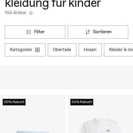
kleidung für kinder
164 Artikel
filter
sortieren
kategorien
oberteile
hosen
kleider & r
30% Rabatt
30% Rabatt