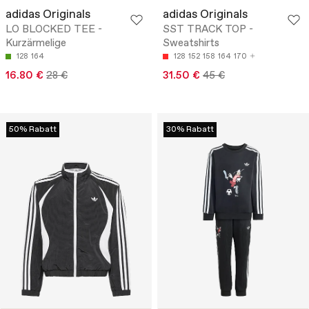
adidas Originals
adidas Originals
LO BLOCKED TEE -
SST TRACK TOP -
Kurzärmelige
Sweatshirts
128
164
128
152
158
164
170
16.80 €
28 €
31.50 €
45 €
50% Rabatt
30% Rabatt