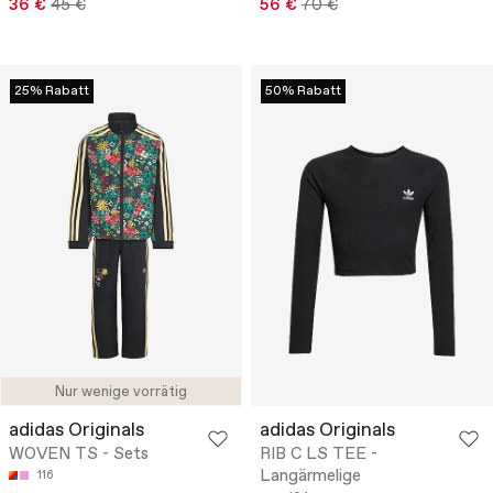
36 €
45 €
56 €
70 €
25% Rabatt
50% Rabatt
Nur wenige vorrätig
adidas Originals
adidas Originals
WOVEN TS - Sets
RIB C LS TEE -
Langärmelige
116