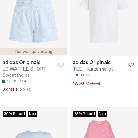
Nur wenige vorrätig
adidas Originals
adidas Originals
LO WAFFLE SHORT -
TEE - Kurzärmelige
Sweatshorts
140
152
128
152
164
17.50 €
25 €
23.10 €
33 €
30% Rabatt
Neu
25% Rabatt
Neu