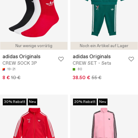
Nur wenige vorrätig
Noch ein Artikel auf Lager
adidas Originals
adidas Originals
CREW SOCK 3P
CREW SET - Sets
19-21
80
8 €
10 €
38.50 €
55 €
30% Rabatt
Neu
20% Rabatt
Neu