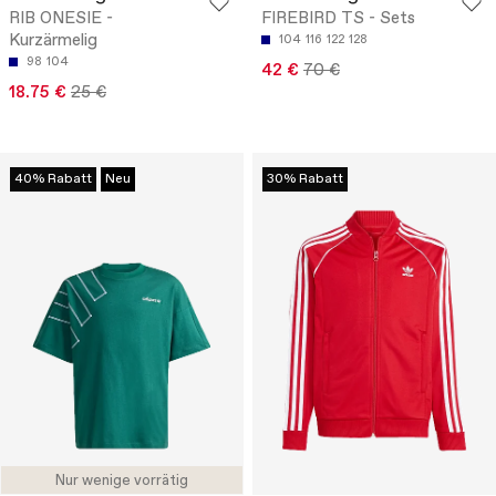
RIB ONESIE -
FIREBIRD TS - Sets
Kurzärmelig
104
116
122
128
98
104
42 €
70 €
18.75 €
25 €
40% Rabatt
Neu
30% Rabatt
Nur wenige vorrätig