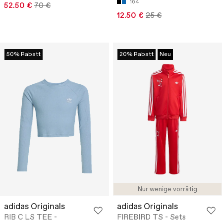
164
52.50 €
70 €
12.50 €
25 €
50% Rabatt
20% Rabatt
Neu
Nur wenige vorrätig
adidas Originals
adidas Originals
RIB C LS TEE -
FIREBIRD TS - Sets