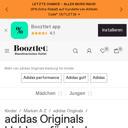
LETZTE CHANCE – ALLES MUSS RAUS!
25% Extra-Rabatt auf hunderte von Artikeln
Code*: OUTLET25 →
Booztlet app
installieren
4.1
0
0
Mehr von adidas Originals kleidung für kinder
adidas performance
adidas golf
adidas
Mädchen
Jungen
Kinder
Marken A-Z
adidas Originals
adidas Originals