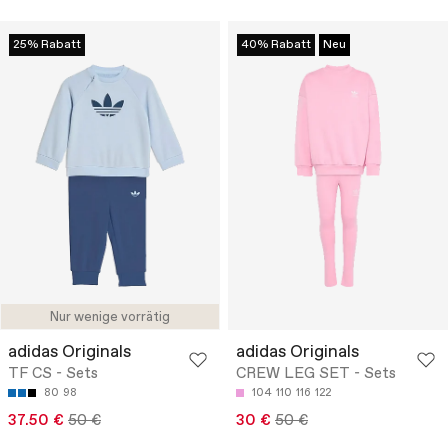
25% Rabatt
40% Rabatt
Neu
Nur wenige vorrätig
adidas Originals
adidas Originals
TF CS - Sets
CREW LEG SET - Sets
80
98
104
110
116
122
37.50 €
50 €
30 €
50 €