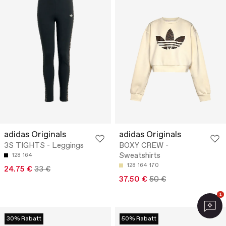
adidas Originals
adidas Originals
3S TIGHTS - Leggings
BOXY CREW -
Sweatshirts
128
164
128
164
170
24.75 €
33 €
37.50 €
50 €
1
30% Rabatt
50% Rabatt