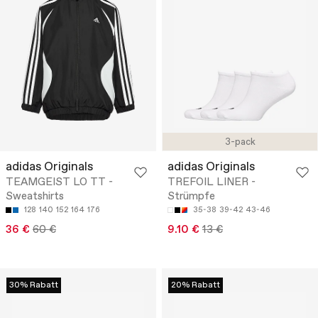
3-pack
adidas Originals
adidas Originals
TEAMGEIST LO TT -
TREFOIL LINER -
Sweatshirts
Strümpfe
128
140
152
164
176
35-38
39-42
43-46
36 €
60 €
9.10 €
13 €
30% Rabatt
20% Rabatt