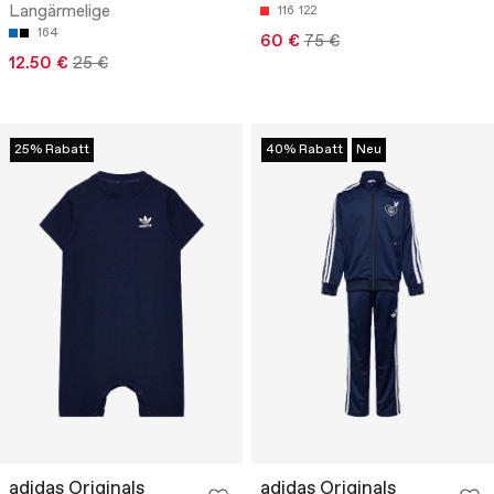
Langärmelige
116
122
164
60 €
75 €
12.50 €
25 €
25% Rabatt
40% Rabatt
Neu
adidas Originals
adidas Originals