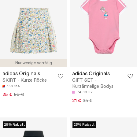
Nur wenige vorrätig
adidas Originals
adidas Originals
SKIRT - Kurze Röcke
GIFT SET -
Kurzärmelige Bodys
158
164
74
80
92
25 €
50 €
21 €
35 €
25% Rabatt
25% Rabatt