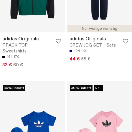
Nur wenige vorrätig
adidas Originals
adidas Originals
TRACK TOP -
CREW JOG SET - Sets
Sweatshirts
104
110
164
170
44 €
55 €
33 €
60 €
30% Rabatt
30% Rabatt
Neu