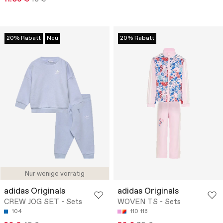
20% Rabatt
Neu
20% Rabatt
Nur wenige vorrätig
adidas Originals
adidas Originals
CREW JOG SET - Sets
WOVEN TS - Sets
104
110
116