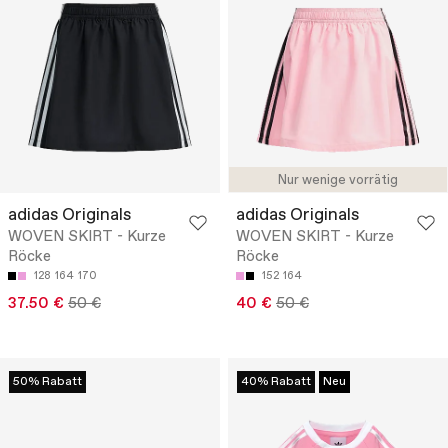
Nur wenige vorrätig
adidas Originals
adidas Originals
WOVEN SKIRT - Kurze
WOVEN SKIRT - Kurze
Röcke
Röcke
128
164
170
152
164
37.50 €
50 €
40 €
50 €
50% Rabatt
40% Rabatt
Neu