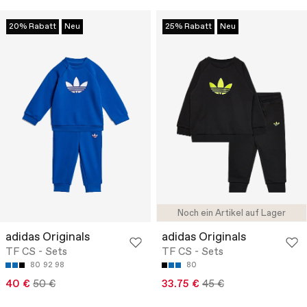
20% Rabatt
Neu
25% Rabatt
Neu
Noch ein Artikel auf Lager
adidas Originals
adidas Originals
TF CS - Sets
TF CS - Sets
80
92
98
80
40 €
50 €
33.75 €
45 €