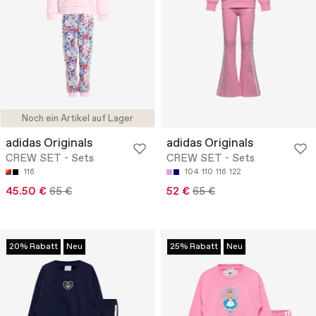
Noch ein Artikel auf Lager
adidas Originals
adidas Originals
CREW SET - Sets
CREW SET - Sets
116
104
110
116
122
45.50 €
65 €
52 €
65 €
20% Rabatt
Neu
25% Rabatt
Neu