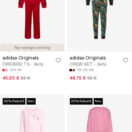
Nur wenige vorrätig
adidas Originals
adidas Originals
FIREBIRD TS - Sets
CREW SET - Sets
104
116
116
122
128
45.50 €
65 €
48.75 €
65 €
30% Rabatt
Neu
20% Rabatt
Neu