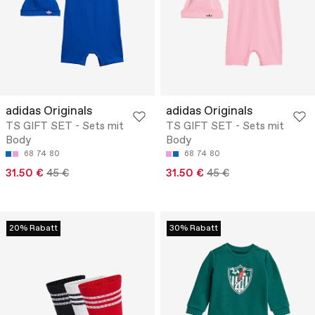
adidas Originals
adidas Originals
TS GIFT SET - Sets mit
TS GIFT SET - Sets mit
Body
Body
68
74
80
68
74
80
31.50 €
45 €
31.50 €
45 €
20% Rabatt
30% Rabatt