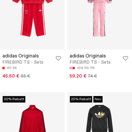
adidas Originals
adidas Originals
FIREBIRD TS - Sets
FIREBIRD TS - Sets
80
86
104
110
116
45.50 €
65 €
59.20 €
74 €
30% Rabatt
25% Rabatt
Neu