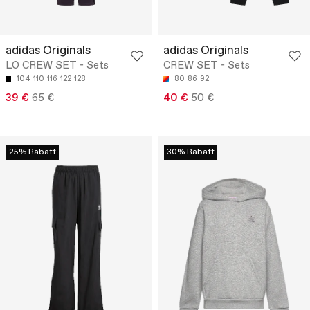
adidas Originals
adidas Originals
LO CREW SET - Sets
CREW SET - Sets
104
110
116
122
128
80
86
92
39 €
65 €
40 €
50 €
25% Rabatt
30% Rabatt