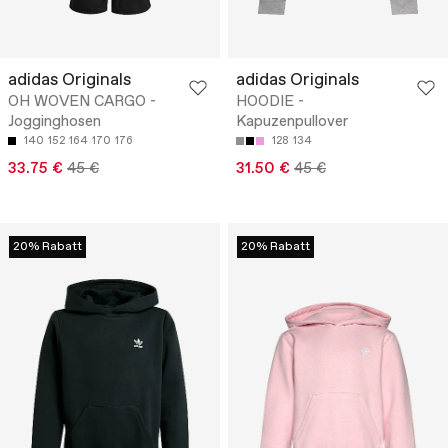
adidas Originals
adidas Originals
OH WOVEN CARGO -
HOODIE -
Jogginghosen
Kapuzenpullover
140
152
164
170
176
128
134
33.75 €
45 €
31.50 €
45 €
20% Rabatt
20% Rabatt