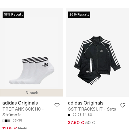
15% Rabatt
25% Rabatt
3-pack
adidas Originals
adidas Originals
TREF ANK SCK HC -
SST TRACKSUIT - Sets
Strümpfe
62
68
74
80
35-38
37.50 €
50 €
11.05 €
13 €