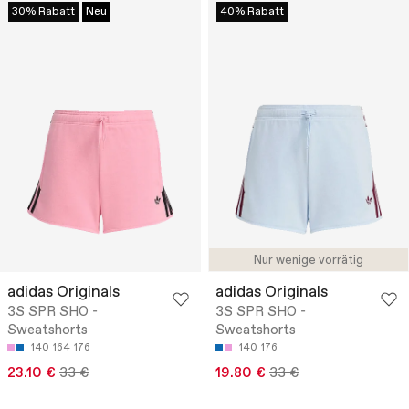
30% Rabatt
Neu
40% Rabatt
Nur wenige vorrätig
adidas Originals
adidas Originals
3S SPR SHO -
3S SPR SHO -
Sweatshorts
Sweatshorts
140
164
176
140
176
23.10 €
33 €
19.80 €
33 €