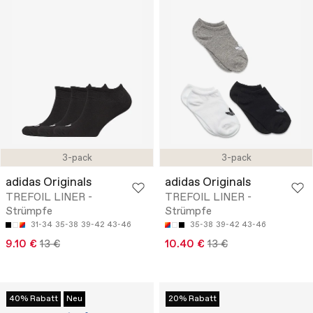
3-pack
3-pack
adidas Originals
adidas Originals
TREFOIL LINER -
TREFOIL LINER -
Strümpfe
Strümpfe
31-34
35-38
39-42
43-46
35-38
39-42
43-46
9.10 €
13 €
10.40 €
13 €
40% Rabatt
Neu
20% Rabatt