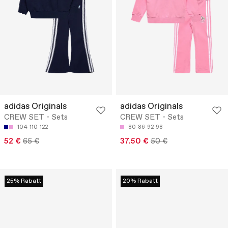
adidas Originals
adidas Originals
CREW SET - Sets
CREW SET - Sets
104
110
122
80
86
92
98
52 €
65 €
37.50 €
50 €
25% Rabatt
20% Rabatt