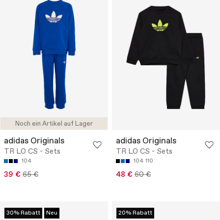
Noch ein Artikel auf Lager
adidas Originals
adidas Originals
TR LO CS - Sets
TR LO CS - Sets
104
104
110
39 €
65 €
48 €
60 €
30% Rabatt
Neu
20% Rabatt