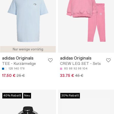
Nur wenige vorrätig
adidas Originals
adidas Originals
TEE - Kurzärmelige
CREW LEG SET - Sets
128
140
176
80
86
92
98
104
17.50 €
25 €
33.75 €
45 €
40% Rabatt
Neu
30% Rabatt