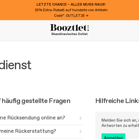
LETZTE CHANCE – ALLES MUSS RAUS!
25% Extra-Rabatt auf hunderte von Artikeln
Code*: OUTLET25 →
dienst
häufig gestellte Fragen
Hilfreiche Link
ine Rücksendung online an?
Melden Sie sich an,
Antworten zu erhal
 meine Rückerstattung?
anmelden