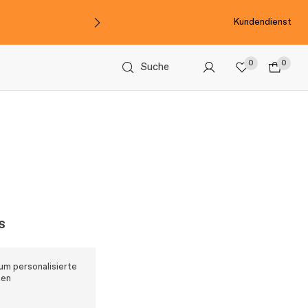
Kundendienst
0
0
Suche
s
 um personalisierte
ten