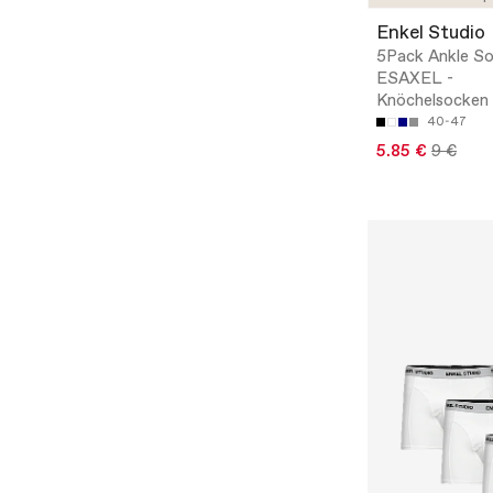
Enkel Studio
5Pack Ankle S
ESAXEL -
Knöchelsocken
40-47
5.85 €
9 €