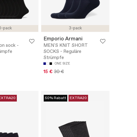
0-pack
3-pack
Emporio Armani
on sock -
MEN'S KNIT SHORT
rümpfe
SOCKS - Reguläre
Strümpfe
ONE SIZE
15 €
30 €
EXTRA20
50% Rabatt
EXTRA20