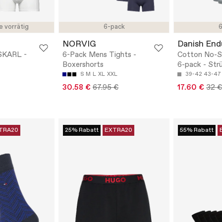
e vorrätig
6-pack
6
NORVIG
Danish End
SKARL -
6-Pack Mens Tights -
Cotton No-
Boxershorts
6-pack - St
S
M
L
XL
XXL
39-42
43-47
30.58 €
67.95 €
17.60 €
32 €
TRA20
25% Rabatt
EXTRA20
55% Rabatt