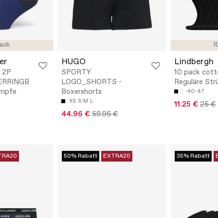
ack
1
er
HUGO
Lindbergh
 2P
SPORTY
10 pack cott
ERRINGB
LOGO_SHORTS -
Reguläre St
ümpfe
Boxershorts
40-47
XS
S
M
L
11.25 €
25 €
44.96 €
59.95 €
TRA20
50% Rabatt
EXTRA20
35% Rabatt