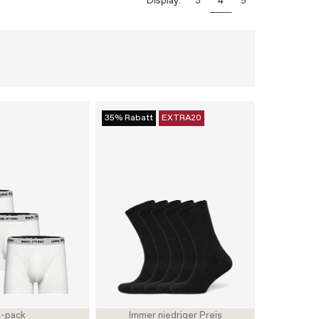
Display:
3
4
5
35% Rabatt
EXTRA20
-pack
Immer niedriger Preis