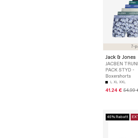
7-p
Jack & Jones
JACBEN TRUN
PACK STYD -
Boxershorts
L
XL
XXL
41.24 €
54.99 
45% Rabatt
EX