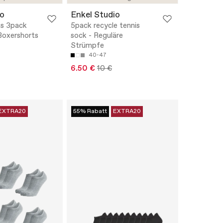
io
Enkel Studio
s 3pack
5pack recycle tennis
oxershorts
sock - Reguläre
Strümpfe
40-47
6.50 €
10 €
EXTRA20
55% Rabatt
EXTRA20