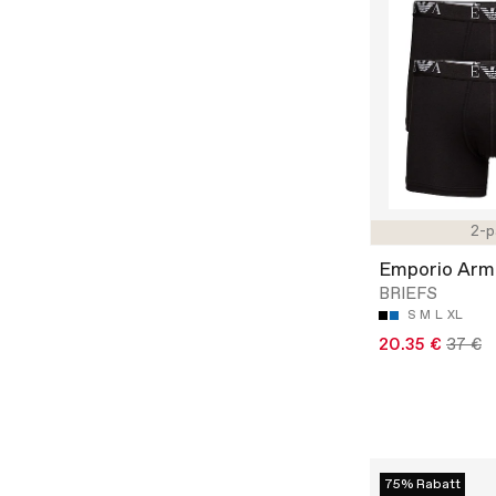
2-p
Emporio Arm
BRIEFS
S
M
L
XL
20.35 €
37 €
75% Rabatt