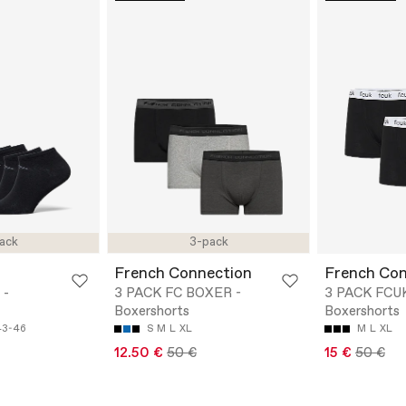
ack
3-pack
French Connection
French Con
 -
3 PACK FC BOXER -
3 PACK FCU
Boxershorts
Boxershorts
43-46
S
M
L
XL
M
L
XL
12.50 €
50 €
15 €
50 €