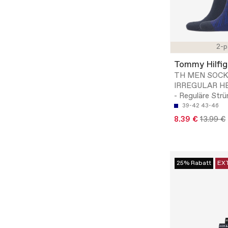
2-p
Tommy Hilfig
TH MEN SOCK
IRREGULAR H
- Reguläre Str
39-42
43-46
8.39 €
13.99 €
25% Rabatt
EX