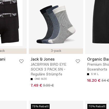
ack
3-pack
ani
Jack & Jones
Organic Ba
JACBRYAN BIRD EYE
Premium Shor
SOCKS 3 PACK SN -
Boxershorts
Reguläre Strümpfe
S
M
L
ONE SIZE
16.20 €
54 
7.49 €
9.99 €
75% Rabatt
70% Rabatt