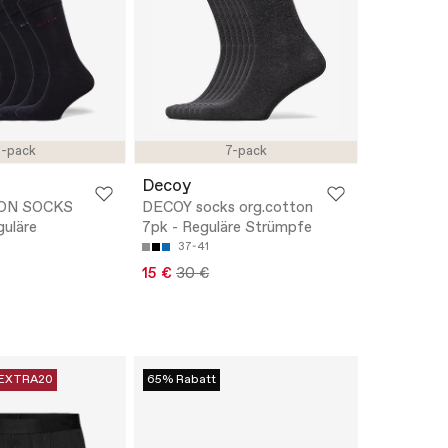
-pack
7-pack
Decoy
ON SOCKS
DECOY socks org.cotton
uläre
7pk - Reguläre Strümpfe
37-41
15 €
30 €
EXTRA20
65% Rabatt