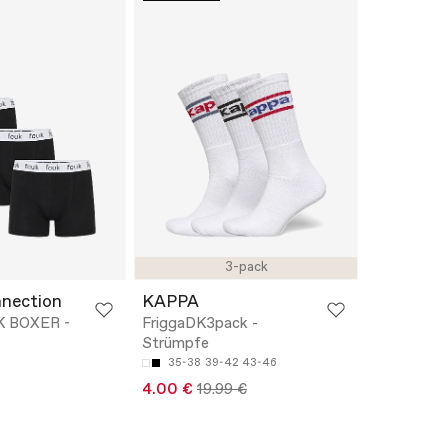
3-pack
nection
KAPPA
K BOXER -
FriggaDK3pack -
Strümpfe
35-38
39-42
43-46
4.00 €
19.99 €