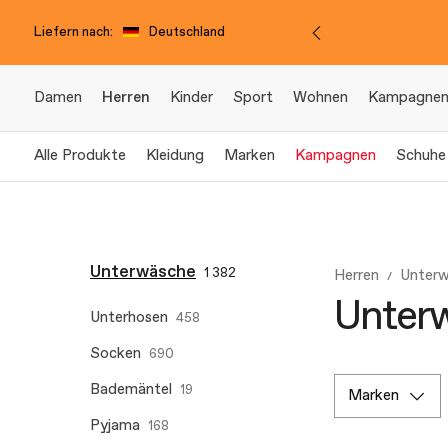
Liefern nach:
Deutschland
Damen
Herren
Kinder
Sport
Wohnen
Kampagne
Alle Produkte
Kleidung
Marken
Kampagnen
Schuhe
Unterwäsche
1 382
Herren
Unter
Unterw
Unterhosen
458
Socken
690
Bademäntel
19
marken
Pyjama
168