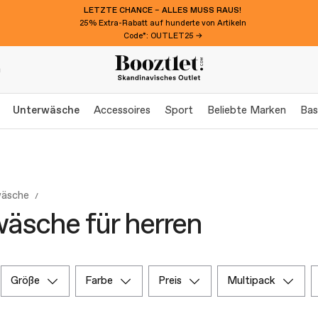
LETZTE CHANCE – ALLES MUSS RAUS!
25% Extra-Rabatt auf hunderte von Artikeln
Code*: OUTLET25 →
n
Unterwäsche
Accessoires
Sport
Beliebte Marken
Bas
wäsche
äsche für herren
größe
farbe
preis
multipack