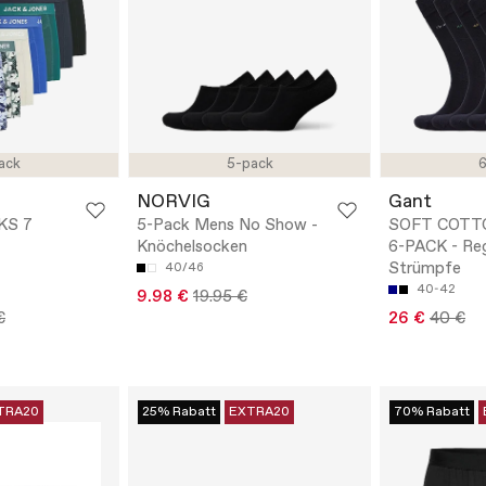
ack
5-pack
6
NORVIG
Gant
KS 7
5-Pack Mens No Show -
SOFT COTT
Knöchelsocken
6-PACK - Reg
Strümpfe
40/46
40-42
9.98 €
19.95 €
€
26 €
40 €
TRA20
25% Rabatt
EXTRA20
70% Rabatt