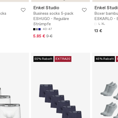
Enkel Studio
Enkel Stud
ocks
Business socks 5-pack
Boxer bambu
ESHUGO - Reguläre
ESKARLO - B
Strümpfe
L
XL
40-47
13 €
5.85 €
9 €
55% Rabatt
EXTRA20
45% Rabatt