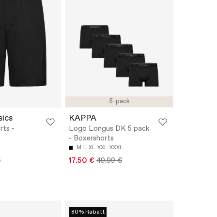
5-pack
sics
KAPPA
ts -
Logo Longus DK 5 pack
- Boxershorts
M
L
XL
XXL
XXXL
€
17.50 €
49.99 €
80% Rabatt