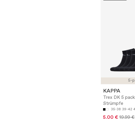
5-p
KAPPA
Trex DK 5 pack
Strümpfe
35-38
39-42
5.00 €
19.99 €