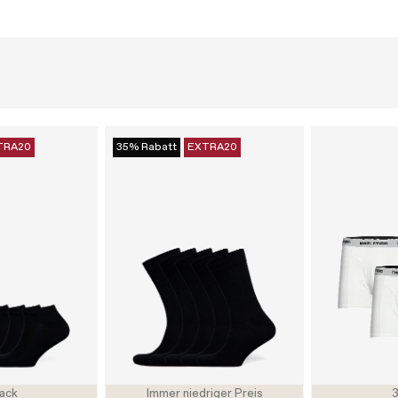
TRA20
35% Rabatt
EXTRA20
ack
Immer niedriger Preis
3