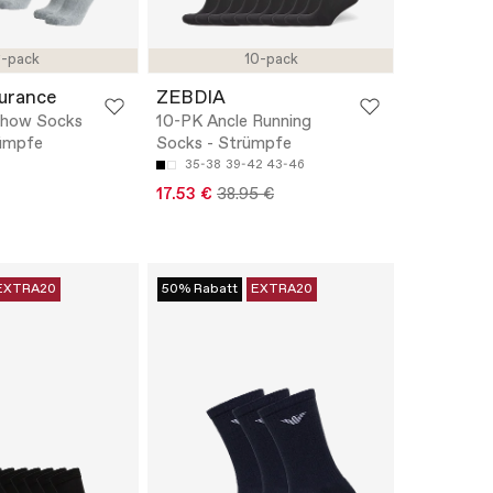
-pack
10-pack
urance
ZEBDIA
Show Socks
10-PK Ancle Running
rümpfe
Socks - Strümpfe
35-38
39-42
43-46
17.53 €
38.95 €
EXTRA20
50% Rabatt
EXTRA20