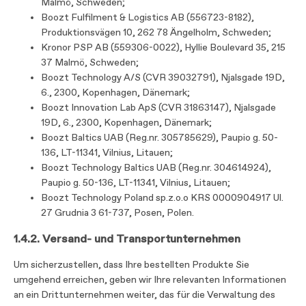
Malmö, Schweden;
Boozt Fulfilment & Logistics AB (556723-8182),
Produktionsvägen 10, 262 78 Ängelholm, Schweden;
Kronor PSP AB (559306-0022), Hyllie Boulevard 35, 215
37 Malmö, Schweden;
Boozt Technology A/S (CVR 39032791), Njalsgade 19D,
6., 2300, Kopenhagen, Dänemark;
Boozt Innovation Lab ApS (CVR 31863147), Njalsgade
19D, 6., 2300, Kopenhagen, Dänemark;
Boozt Baltics UAB (Reg.nr. 305785629), Paupio g. 50-
136, LT-11341, Vilnius, Litauen;
Boozt Technology Baltics UAB (Reg.nr. 304614924),
Paupio g. 50-136, LT-11341, Vilnius, Litauen;
Boozt Technology Poland sp.z.o.o KRS 0000904917 Ul.
27 Grudnia 3 61-737, Posen, Polen.
1.4.2. Versand- und Transportunternehmen
Um sicherzustellen, dass Ihre bestellten Produkte Sie
umgehend erreichen, geben wir Ihre relevanten Informationen
an ein Drittunternehmen weiter, das für die Verwaltung des