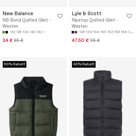
New Balance
Lyle & Scott
NB Bond Quilted Gilet -
Ripstop Quilted Gilet -
Westen
Westen
122
128
134
140
152
128-134
134-140
152-158
164-170
34 €
85 €
47.50 €
95 €
60% Rabatt
40% Rabatt