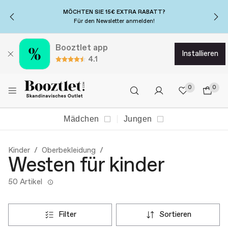
20% EXTRA-RABATT...
auf Schuhe und Oberteile!
Code*: DEAL20 →
Booztlet app
installieren
4.1
0
0
Mädchen
Jungen
Kinder
Oberbekleidung
Westen für kinder
50 Artikel
filter
sortieren