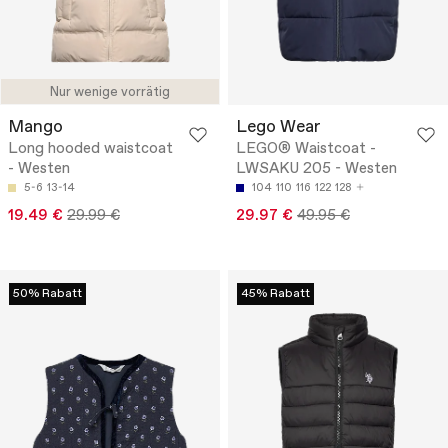
Nur wenige vorrätig
Mango
Lego Wear
Long hooded waistcoat
LEGO® Waistcoat -
- Westen
LWSAKU 205 - Westen
5-6
13-14
104
110
116
122
128
19.49 €
29.99 €
29.97 €
49.95 €
50% Rabatt
45% Rabatt