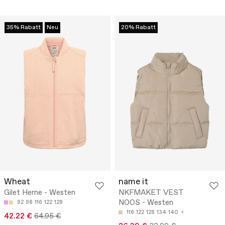
35% Rabatt
Neu
20% Rabatt
Wheat
name it
Gilet Herne - Westen
NKFMAKET VEST
NOOS - Westen
92
98
116
122
128
116
122
128
134
140
42.22 €
64.95 €