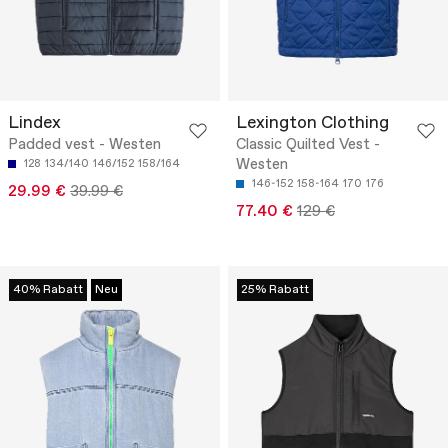
Lindex
Lexington Clothing
Padded vest - Westen
Classic Quilted Vest -
Westen
128
134/140
146/152
158/164
146-152
158-164
170
176
29.99 €
39.99 €
77.40 €
129 €
40% Rabatt
Neu
25% Rabatt