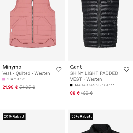
Minymo
Gant
Vest - Quilted - Westen
SHINY LIGHT PADDED
VEST - Westen
104
110
122
134-140
146-152
170
176
21.98 €
54.95 €
88 €
160 €
20% Rabatt
35% Rabatt