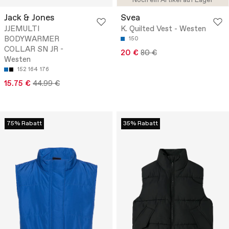
Noch ein Artikel auf Lager
Jack & Jones
Svea
JJEMULTI
K. Quilted Vest - Westen
BODYWARMER
150
COLLAR SN JR -
20 €
80 €
Westen
152
164
176
15.75 €
44.99 €
75% Rabatt
35% Rabatt