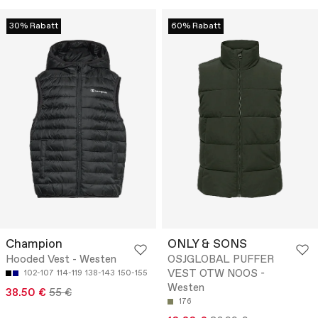
30% Rabatt
60% Rabatt
Champion
ONLY & SONS
Hooded Vest - Westen
OSJGLOBAL PUFFER
VEST OTW NOOS -
102-107
114-119
138-143
150-155
Westen
38.50 €
55 €
176