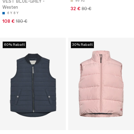
VEST BLUE-GREY -
86
92
Westen
32 €
80 €
6 Y
8 Y
108 €
180 €
60% Rabatt
30% Rabatt