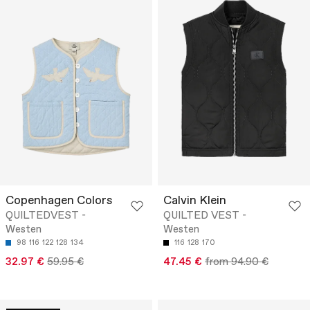
Copenhagen Colors
Calvin Klein
QUILTEDVEST -
QUILTED VEST -
Westen
Westen
98
116
122
128
134
116
128
170
32.97 €
59.95 €
47.45 €
from 94.90 €