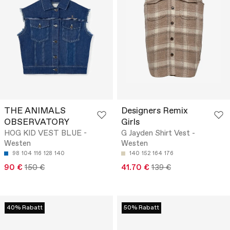
THE ANIMALS
Designers Remix
OBSERVATORY
Girls
HOG KID VEST BLUE -
G Jayden Shirt Vest -
Westen
Westen
98
104
116
128
140
140
152
164
176
90 €
150 €
41.70 €
139 €
40% Rabatt
50% Rabatt