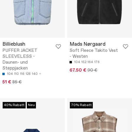
Billieblush
Mads Nørgaard
PUFFER JACKET
Soft Fleece Takito Vest
SLEEVELESS -
- Westen
Daunen- und
104
152
164
176
Steppjacken
67.50 €
90 €
104
110
116
128
140
51 €
85 €
40% Rabatt
Neu
70% Rabatt