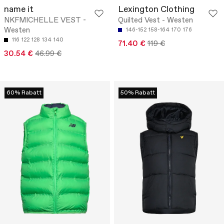
name it
Lexington Clothing
NKFMICHELLE VEST -
Quilted Vest - Westen
Westen
146-152
158-164
170
176
116
122
128
134
140
71.40 €
119 €
30.54 €
46.99 €
60% Rabatt
50% Rabatt