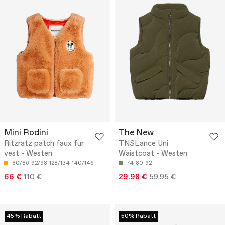
Mini Rodini
The New
Ritzratz patch faux fur
TNSLance Uni
vest - Westen
Waistcoat - Westen
80/86
92/98
128/134
140/146
74
80
92
66 €
110 €
29.98 €
59.95 €
45% Rabatt
50% Rabatt