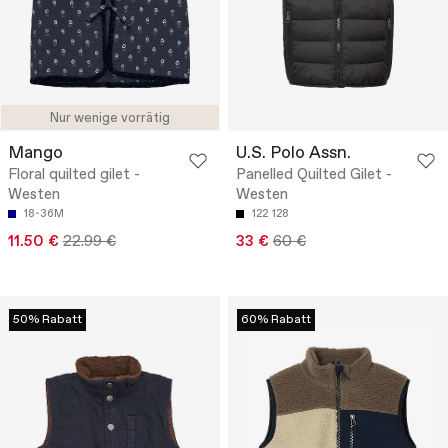
Nur wenige vorrätig
Mango
U.S. Polo Assn.
Floral quilted gilet -
Panelled Quilted Gilet -
Westen
Westen
18-36M
122
128
11.50 €
22.99 €
33 €
60 €
50% Rabatt
60% Rabatt