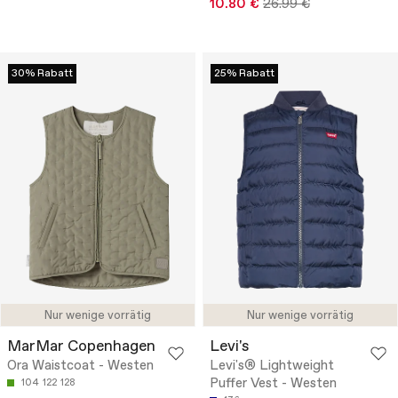
10.80 €
26.99 €
30% Rabatt
25% Rabatt
Nur wenige vorrätig
Nur wenige vorrätig
MarMar Copenhagen
Levi's
Ora Waistcoat - Westen
Levi's® Lightweight
Puffer Vest - Westen
104
122
128