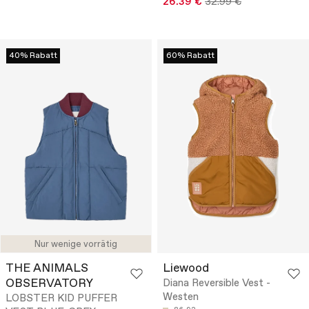
26.39 €
32.99 €
40% Rabatt
60% Rabatt
Nur wenige vorrätig
THE ANIMALS
Liewood
OBSERVATORY
Diana Reversible Vest -
Westen
LOBSTER KID PUFFER