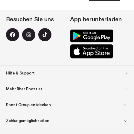
Besuchen Sie uns
App herunterladen
Hilfe & Support
Kundendienst
Rücksendungen
Mehr über Booztlet
Lieferung
Bezahlung
Abonnieren Sie unseren
Impressum
Boozt Group entdecken
Newsletter
Boozt Group entdecken
Firmeninformation
Über uns
Lassen Sie sich inspirieren:
Zahlungsmöglichkeiten
Geschenk-Tipps
Investor Relations
Verantwortung
Geschenkgutscheine