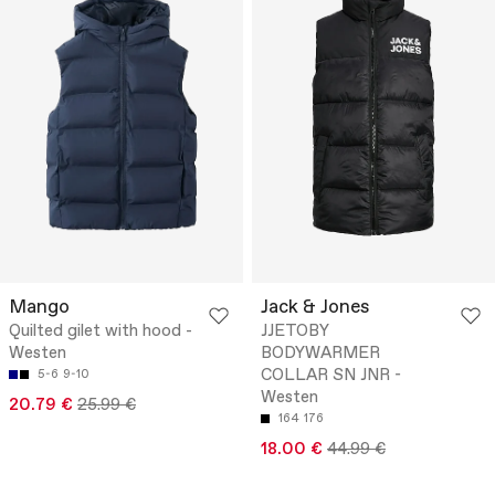
Mango
Jack & Jones
Quilted gilet with hood -
JJETOBY
Westen
BODYWARMER
COLLAR SN JNR -
5-6
9-10
Westen
20.79 €
25.99 €
164
176
18.00 €
44.99 €