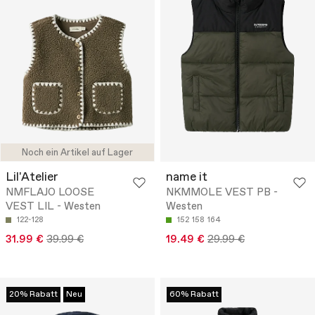
Noch ein Artikel auf Lager
Lil'Atelier
name it
NMFLAJO LOOSE
NKMMOLE VEST PB -
VEST LIL - Westen
Westen
122-128
152
158
164
31.99 €
39.99 €
19.49 €
29.99 €
20% Rabatt
Neu
60% Rabatt