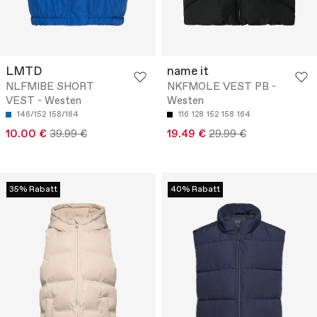
LMTD
name it
NLFMIBE SHORT
NKFMOLE VEST PB -
VEST - Westen
Westen
146/152
158/164
116
128
152
158
164
10.00 €
39.99 €
19.49 €
29.99 €
35% Rabatt
40% Rabatt