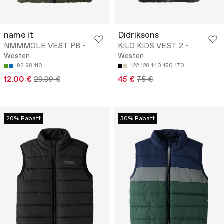
name it
Didriksons
NMMMOLE VEST PB -
KILO KIDS VEST 2 -
Westen
Westen
92
98
110
122
128
140
150
170
12.00 €
29.99 €
45 €
75 €
20% Rabatt
30% Rabatt