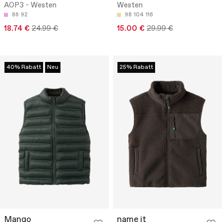
AOP3 - Westen
Westen
86
92
98
104
116
18.74 €
24.99 €
15.00 €
29.99 €
40% Rabatt
Neu
25% Rabatt
Mango
name it