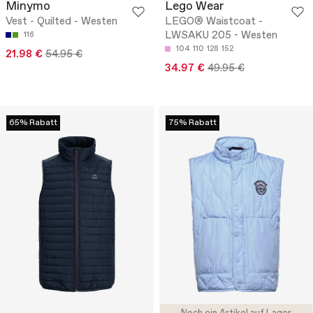
Minymo
Lego Wear
Vest - Quilted - Westen
LEGO® Waistcoat -
LWSAKU 205 - Westen
116
104
110
128
152
21.98 €
54.95 €
34.97 €
49.95 €
65% Rabatt
75% Rabatt