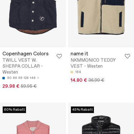
Copenhagen Colors
name it
TWILL VEST W.
NKMMONICO TEDDY
SHERPA COLLAR -
VEST - Westen
Westen
164
80
86
98
128
146
14.80 €
36.99 €
29.98 €
59.95 €
60% Rabatt
45% Rabatt