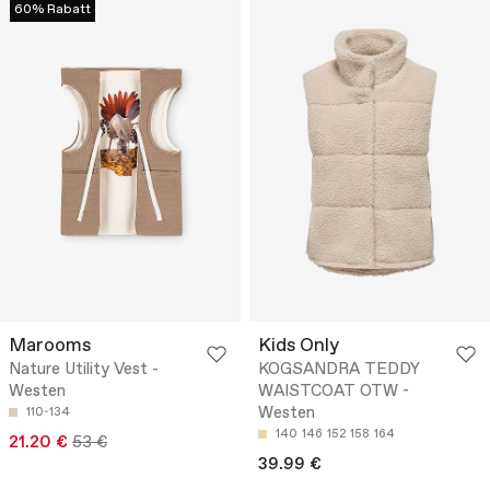
60% Rabatt
Marooms
Kids Only
Nature Utility Vest -
KOGSANDRA TEDDY
Westen
WAISTCOAT OTW -
Westen
110-134
140
146
152
158
164
21.20 €
53 €
39.99 €