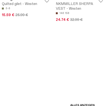
Quilted gilet - Westen
NKMMILLER SHERPA
VEST - Westen
5-6
146
158
15.59 €
25.99 €
24.74 €
32.99 €
ALLES ANZEIGEN