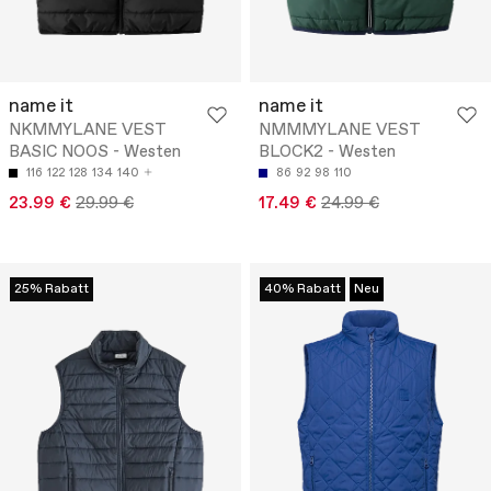
name it
name it
NKMMYLANE VEST
NMMMYLANE VEST
BASIC NOOS - Westen
BLOCK2 - Westen
116
122
128
134
140
86
92
98
110
23.99 €
29.99 €
17.49 €
24.99 €
25% Rabatt
40% Rabatt
Neu