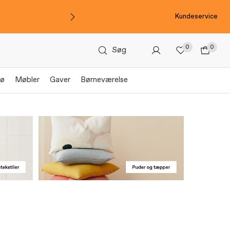
Kundeservice
0
0
Søg
jø
Møbler
Gaver
Børneværelse