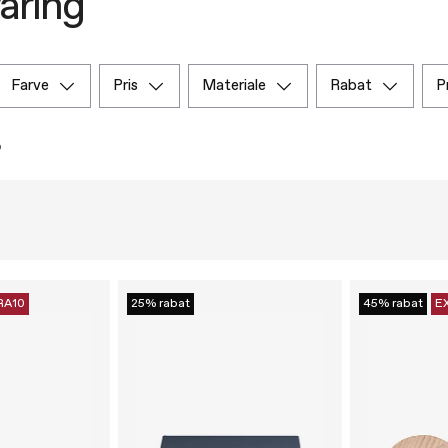
aring
farve
pris
materiale
rabat
RA10
25% rabat
45% rabat
E