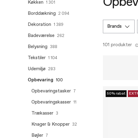
Opbev
Køkken
1 301
Borddækning
2 094
Dekoration
1 389
brands
Badeværelse
262
101 produkter
Belysning
388
Tekstiler
1 104
Udemiljø
283
Opbevaring
100
Opbevaringstasker
7
50% rabat
EXT
Opbevaringskasser
11
Trækasser
3
Knager & Knopper
32
Bøjler
7