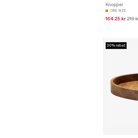
Knopper
ONE SIZE
164.25 kr
219 k
20% rabat