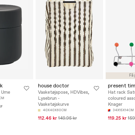
Få 
k
house doctor
present ti
g Ume
Vasketøjspose, HDVibes,
Hat rack Sat
Lysebrun -
coloured asso
3CM
Vasketøjskurve
Knager
kr
40X40X60CM
34X15X14CM
112.46 kr
149.95 kr
119.25 kr
159