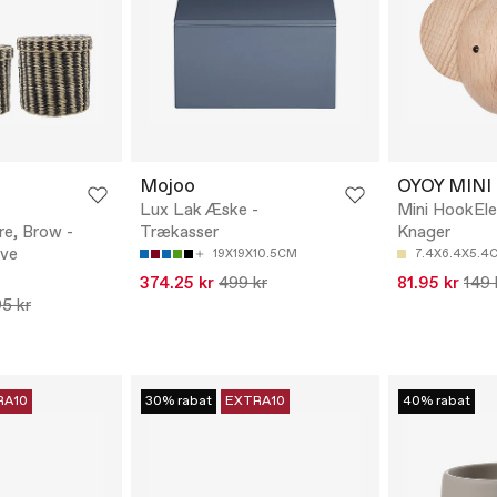
Mojoo
OYOY MINI
Lux Lak Æske -
Mini HookEle
e, Brow -
Trækasser
Knager
rve
19X19X10.5CM
7.4X6.4X5.4
374.25 kr
499 kr
81.95 kr
149 
5 kr
RA10
30% rabat
EXTRA10
40% rabat