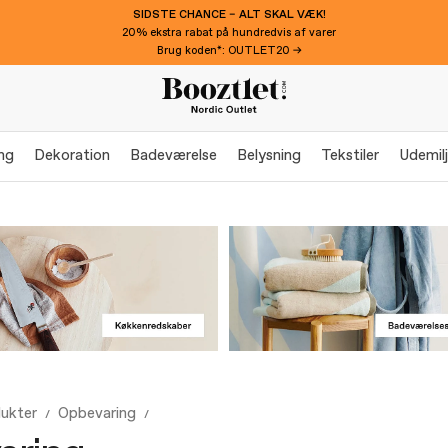
SIDSTE CHANCE – ALT SKAL VÆK!
20% ekstra rabat på hundredvis af varer
Brug koden*: OUTLET20 →
ng
Dekoration
Badeværelse
Belysning
Tekstiler
Udemil
dukter
Opbevaring