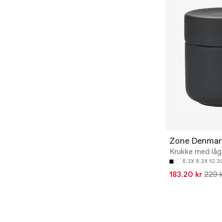
Zone Denmar
Krukke med lå
8.3X 8.3X 10.
183.20 kr
229 