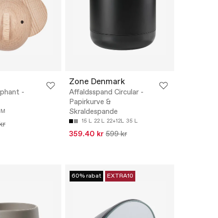
Zone Denmark
phant -
Affaldsspand Circular -
Papirkurve &
Skraldespande
CM
15 L
22 L
22+12L
35 L
kr
359.40 kr
599 kr
60% rabat
EXTRA10