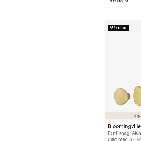
199.95 kr
25% rabat
3-p
Bloomingville
Ferri Knag, Alu
Sæt med 3 - K