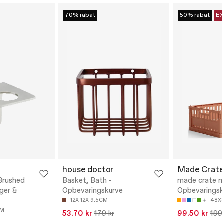
70% rabat
50% rabat
E
house doctor
Made Crat
 Brushed
Basket, Bath -
made crate m
ager &
Opbevaringskurve
Opbevarings
12X 12X 9.5CM
48X
CM
53.70 kr
179 kr
99.50 kr
199