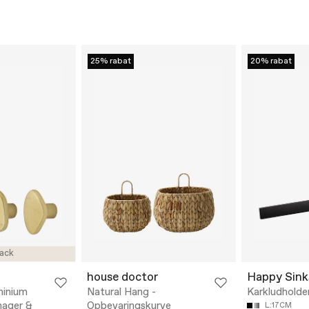
25% rabat
20% rabat
ack
house doctor
Happy Sink
minium
Natural Hang -
Karkludholde
nager &
Opbevaringskurve
L:17CM