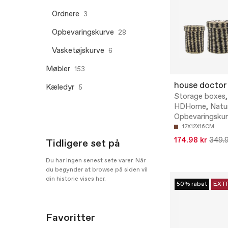
Ordnere
3
Opbevaringskurve
28
Vasketøjskurve
6
Møbler
153
house doctor
Kæledyr
5
Storage boxes,
HDHome, Natur
Opbevaringsku
12X12X16CM
174.98 kr
349.9
Tidligere set på
Du har ingen senest sete varer. Når
du begynder at browse på siden vil
din historie vises her.
50% rabat
EXT
Favoritter