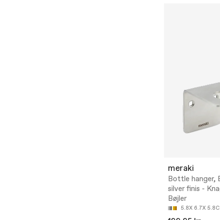
meraki
Bottle hanger,
silver finis - Kn
Bøjler
5.8X 6.7X 5.8