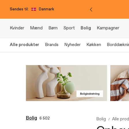
Sendes til:
Danmark
Kvinder
Mænd
Børn
Sport
Bolig
Kampagner
Alle produkter
Brands
Nyheder
Køkken
Borddækni
Bolig
6 502
Bolig
Alle pro