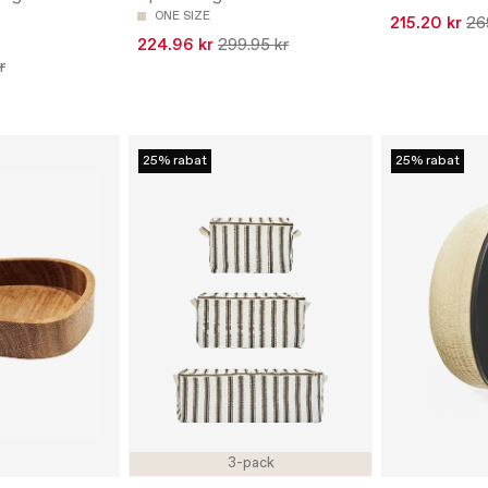
ONE SIZE
215.20 kr
26
224.96 kr
299.95 kr
r
25% rabat
25% rabat
3-pack