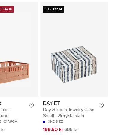
XTRA10
50% rabat
e
DAY ET
axi -
Day Stripes Jewelry Case
kurve
Small - Smykkeskrin
34X17.5CM
ONE SIZE
 kr
199.50 kr
399 kr