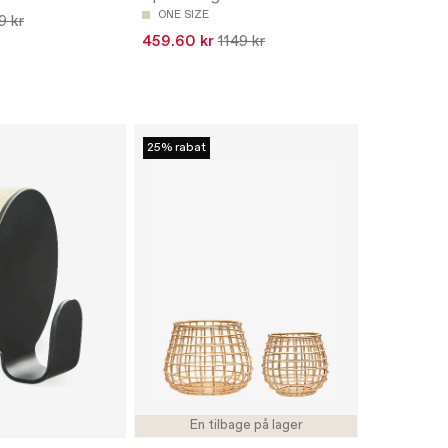
ONE SIZE
9 kr
459.60 kr
1149 kr
25% rabat
En tilbage på lager