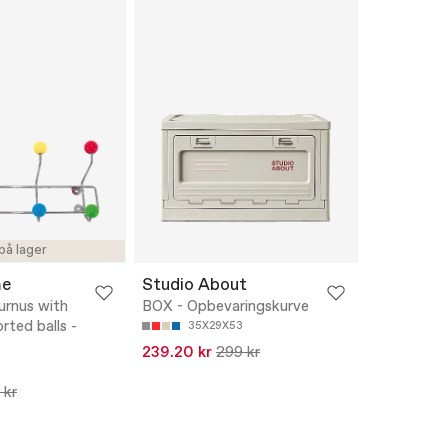
på lager
me
Studio About
urnus with
BOX - Opbevaringskurve
rted balls -
35X29X53
239.20 kr
299 kr
 kr