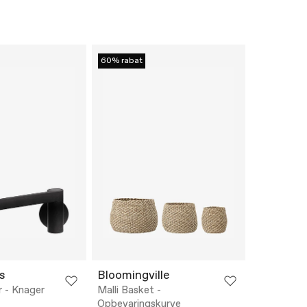
60% rabat
s
Bloomingville
r - Knager
Malli Basket -
Opbevaringskurve