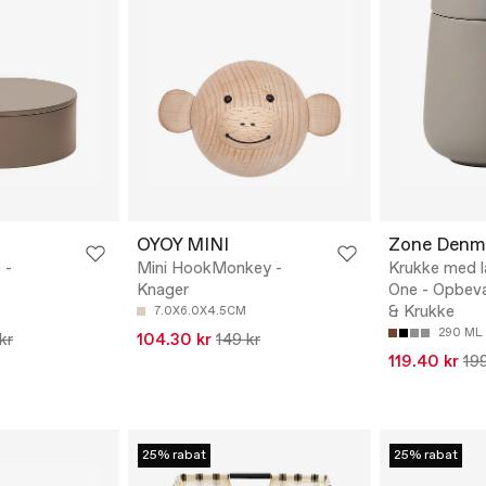
OYOY MINI
Zone Denm
 -
Mini HookMonkey -
Krukke med 
Knager
One - Opbeva
& Krukke
7.0X6.0X4.5CM
290 ML
kr
104.30 kr
149 kr
119.40 kr
199
25% rabat
25% rabat