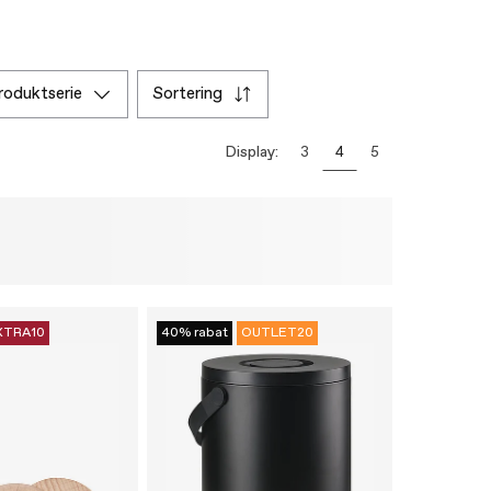
produktserie
sortering
Display:
3
4
5
XTRA10
40% rabat
OUTLET20