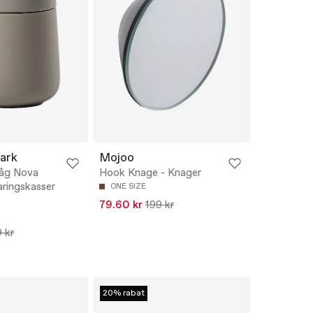
ark
Mojoo
låg Nova
Hook Knage - Knager
ringskasser
ONE SIZE
79.60 kr
199 kr
 kr
20% rabat