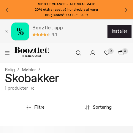
SIDSTE CHANCE – ALT SKAL VÆK!
20% ekstra rabat på hundredvis af varer
Brug koden*: OUTLET20 →
Booztlet app
installer
4.1
0
0
Bolig
Møbler
Skobakker
1 produkter
filtre
sortering