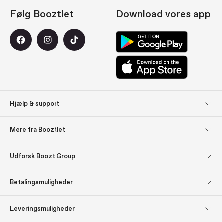
Følg Booztlet
Download vores app
Hjælp & support
Kundeservice
Retur
Mere fra Booztlet
Levering
Betaling
Tilmeld dig vores
Om os
Udforsk Boozt Group
nyhedsbreve
Udforsk Boozt Group
Firmainformation
Find inspiration: Gavetips
Gavekort
Betalingsmuligheder
Investorrelationer
Ansvar
Presse & udmærkelser
Boozt.com
Leveringsmuligheder