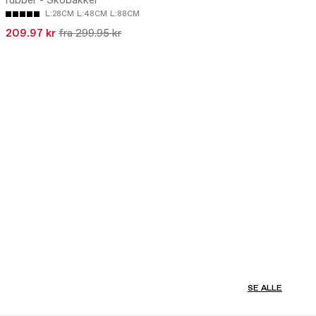
rubber - Skobakker
L:28CM
L:48CM
L:88CM
209.97 kr
fra 299.95 kr
SE ALLE