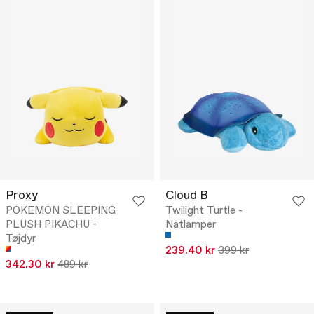
Proxy
Cloud B
POKEMON SLEEPING
Twilight Turtle -
PLUSH PIKACHU -
Natlamper
Tøjdyr
239.40 kr
399 kr
342.30 kr
489 kr