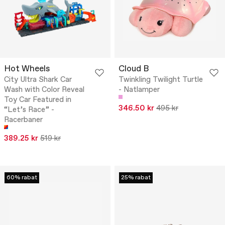
Hot Wheels
Cloud B
City Ultra Shark Car
Twinkling Twilight Turtle
Wash with Color Reveal
- Natlamper
Toy Car Featured in
346.50 kr
495 kr
“Let’s Race” -
Racerbaner
389.25 kr
519 kr
60% rabat
25% rabat