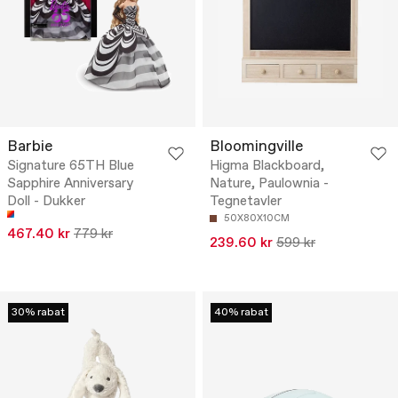
Barbie
Bloomingville
Signature 65TH Blue
Higma Blackboard,
Sapphire Anniversary
Nature, Paulownia -
Doll - Dukker
Tegnetavler
50X80X10CM
467.40 kr
779 kr
239.60 kr
599 kr
30% rabat
40% rabat