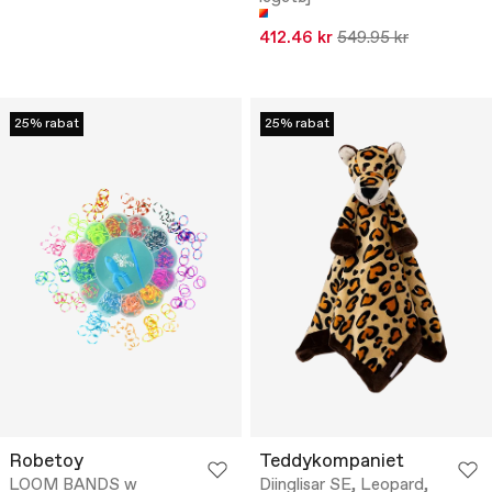
412.46 kr
549.95 kr
25% rabat
25% rabat
Robetoy
Teddykompaniet
LOOM BANDS w
Diinglisar SE, Leopard,