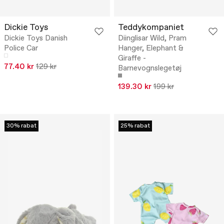
Dickie Toys
Teddykompaniet
Dickie Toys Danish
Diinglisar Wild, Pram
Police Car
Hanger, Elephant &
Giraffe -
77.40 kr
129 kr
Barnevognslegetøj
139.30 kr
199 kr
30% rabat
25% rabat