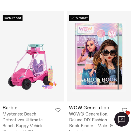
30% rabat
25% rabat
Barbie
WOW Generation
1
Mysteries: Beach
WOW® Generation,
Detectives Ultimate
Deluxe DIY Fashion
Beach Buggy Vehicle
Book Binder - Male- &