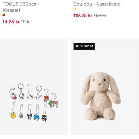
TOOLS 360pcs -
Dou-dou - Nusseklude
Kreasæt
119.25 kr
159 kr
14.25 kr
19 kr
30% rabat