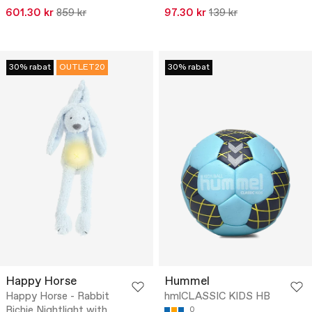
601.30 kr
859 kr
97.30 kr
139 kr
30% rabat
OUTLET20
30% rabat
Happy Horse
Hummel
Happy Horse - Rabbit
hmlCLASSIC KIDS HB
Richie Nightlight with
0