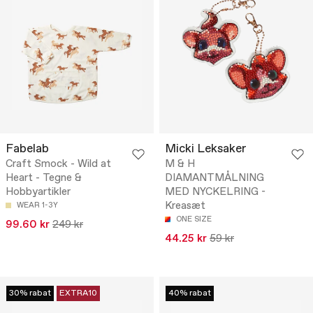
Fabelab
Micki Leksaker
Craft Smock - Wild at
M & H
Heart - Tegne &
DIAMANTMÅLNING
Hobbyartikler
MED NYCKELRING -
Kreasæt
WEAR 1-3Y
ONE SIZE
99.60 kr
249 kr
44.25 kr
59 kr
30% rabat
EXTRA10
40% rabat