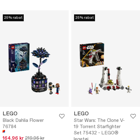
25% rabat
25% rabat
LEGO
LEGO
Black Dahlia Flower
Star Wars: The Clone V-
76784
19 Torrent Starfighter
Set 75432 - LEGO®
164.96 kr
219.95 kr
legetøj