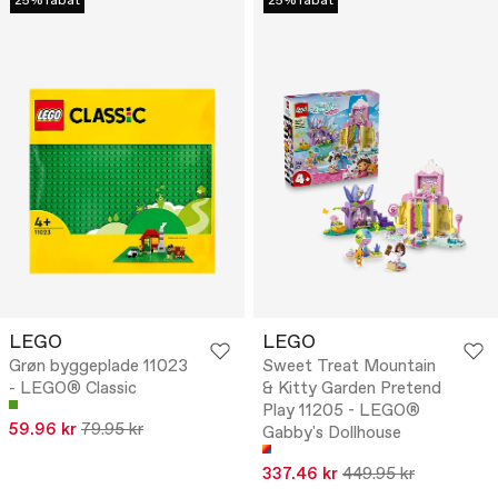
25% rabat
25% rabat
LEGO
LEGO
Grøn byggeplade 11023
Sweet Treat Mountain
- LEGO® Classic
& Kitty Garden Pretend
Play 11205 - LEGO®
59.96 kr
79.95 kr
Gabby's Dollhouse
337.46 kr
449.95 kr