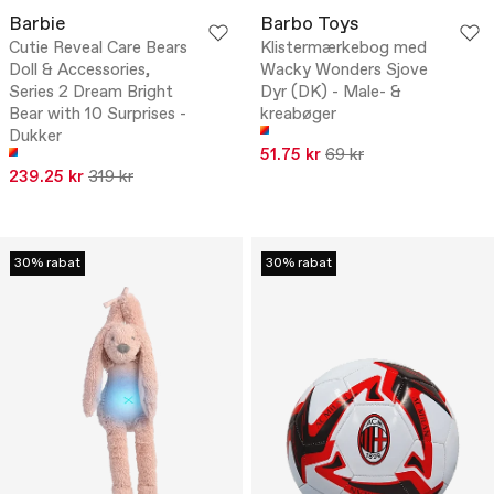
Barbie
Barbo Toys
Cutie Reveal Care Bears
Klistermærkebog med
Doll & Accessories,
Wacky Wonders Sjove
Series 2 Dream Bright
Dyr (DK) - Male- &
Bear with 10 Surprises -
kreabøger
Dukker
51.75 kr
69 kr
239.25 kr
319 kr
30% rabat
30% rabat