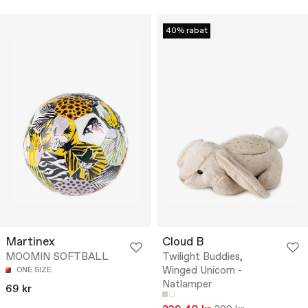
40% rabat
Martinex
Cloud B
MOOMIN SOFTBALL
Twilight Buddies,
Winged Unicorn -
ONE SIZE
Natlamper
69 kr