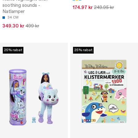
soothing sounds -
174.97 kr
249.95 kr
Natlamper
34 CM
349.30 kr
499 kr
25% rabat
25% rabat