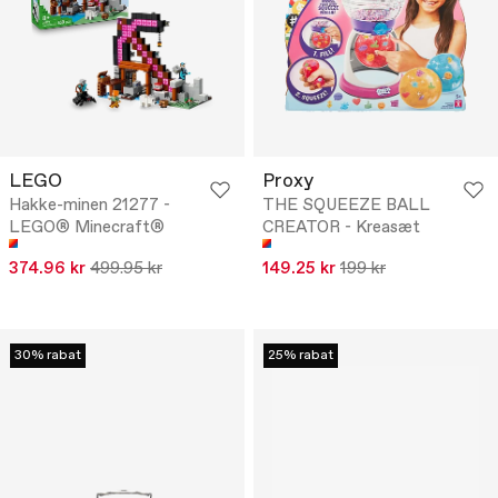
LEGO
Proxy
Hakke-minen 21277 -
THE SQUEEZE BALL
LEGO® Minecraft®
CREATOR - Kreasæt
374.96 kr
499.95 kr
149.25 kr
199 kr
30% rabat
25% rabat