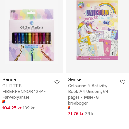
Sense
Sense
GLITTER
Colouring & Activity
FIBERPENNOR 12-P -
Book A4 Unicorn, 64
Farveblyanter
pages - Male- &
kreabøger
104.25 kr
139 kr
21.75 kr
29 kr