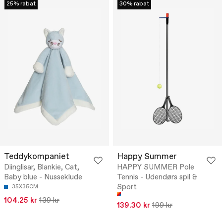
25% rabat
30% rabat
Teddykompaniet
Happy Summer
Diinglisar, Blankie, Cat,
HAPPY SUMMER Pole
Baby blue - Nusseklude
Tennis - Udendørs spil &
Sport
35X35CM
104.25 kr
139 kr
139.30 kr
199 kr