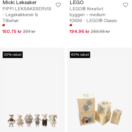
Micki Leksaker
LEGO
PIPPI LEKSAKSSERVIS
LEGO® Kreativt
- Legekøkkener &
byggeri – medium
Tilbehør
10696 - LEGO® Classic
150.75 kr
201 kr
194.96 kr
259.95 kr
30% rabat
60% rabat