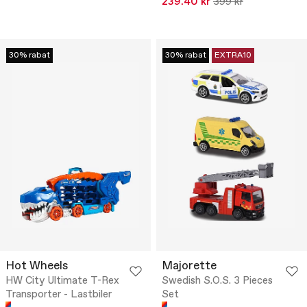
239.40 kr
399 kr
30% rabat
30% rabat
EXTRA10
Hot Wheels
Majorette
HW City Ultimate T-Rex
Swedish S.O.S. 3 Pieces
Transporter - Lastbiler
Set