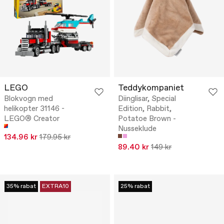
LEGO
Teddykompaniet
Blokvogn med
Diinglisar, Special
helikopter 31146 -
Edition, Rabbit,
LEGO® Creator
Potatoe Brown -
Nusseklude
134.96 kr
179.95 kr
89.40 kr
149 kr
35% rabat
EXTRA10
25% rabat