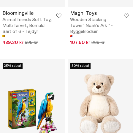
Bloomingville
Magni Toys
Animal friends Soft Toy,
Wooden Stacking
Multi farvet, Bomuld
Tower" Noah's Ark " -
Sæt of 6 - Tøjdyr
Byggeklodser
489.30 kr
699 kr
107.60 kr
269 kr
25% rabat
30% rabat