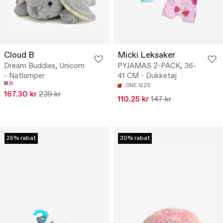
Cloud B
Micki Leksaker
Dream Buddies, Unicorn
PYJAMAS 2-PACK, 36-
- Natlamper
41 CM - Dukketøj
ONE SIZE
167.30 kr
239 kr
110.25 kr
147 kr
25% rabat
30% rabat