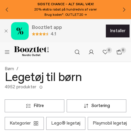
SIDSTE CHANCE – ALT SKAL VÆK!
20% ekstra rabat på hundredvis af varer
Brug koden*: OUTLET20 →
Booztlet app
installer
4.1
0
0
Børn
Legetøj til børn
4952 produkter
filtre
sortering
kategorier
lego® legetøj
playmobil legetøj