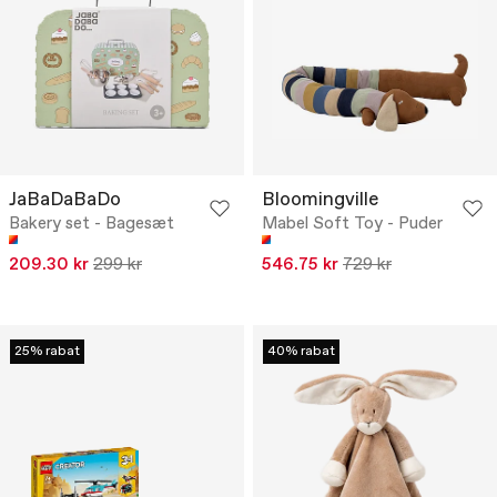
JaBaDaBaDo
Bloomingville
Bakery set - Bagesæt
Mabel Soft Toy - Puder
209.30 kr
299 kr
546.75 kr
729 kr
25% rabat
40% rabat