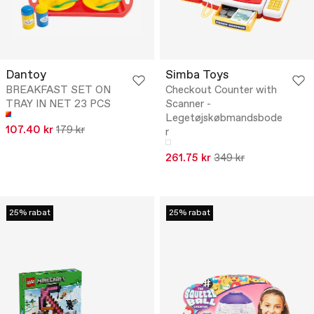
Dantoy
Simba Toys
BREAKFAST SET ON
Checkout Counter with
TRAY IN NET 23 PCS
Scanner -
Legetøjskøbmandsbode
107.40 kr
179 kr
r
261.75 kr
349 kr
25% rabat
25% rabat