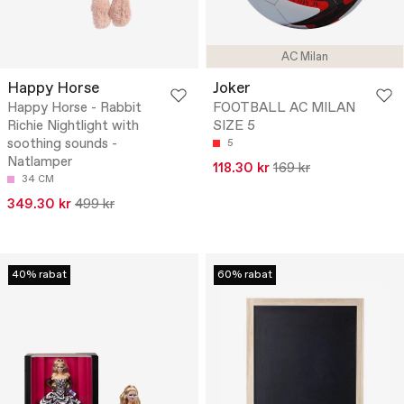
AC Milan
Happy Horse
Joker
Happy Horse - Rabbit
FOOTBALL AC MILAN
Richie Nightlight with
SIZE 5
soothing sounds -
5
Natlamper
118.30 kr
169 kr
34 CM
349.30 kr
499 kr
40% rabat
60% rabat