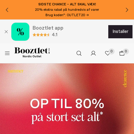
SIDSTE CHANCE – ALT SKAL VÆK!
20% ekstra rabat på hundredvis af varer
Brug koden*: OUTLET20 →
Booztlet app
installer
4.1
0
0