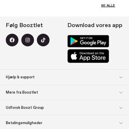
SE ALLE
Følg Booztlet
Download vores app
Hjælp & support
Kundeservice
Retur
Mere fra Booztlet
Levering
Betaling
Tilmeld dig vores
Om os
Udforsk Boozt Group
nyhedsbreve
Udforsk Boozt Group
Firmainformation
Find inspiration: Gavetips
Gavekort
Betalingsmuligheder
Investorrelationer
Ansvar