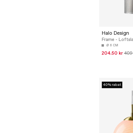
Halo Design
Frame - Loftsl
Ø 6 CM
204.50 kr
409 
40% rabat