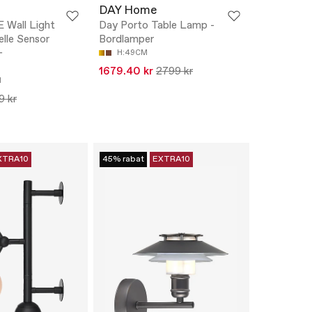
DAY Home
Wall Light
Day Porto Table Lamp -
lle Sensor
Bordlamper
-
H:49CM
1679.40 kr
2799 kr
M
9 kr
XTRA10
45% rabat
EXTRA10