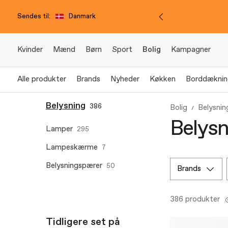
Sendes til:
Danmark
Kvinder
Mænd
Børn
Sport
Bolig
Kampagner
Alle produkter
Brands
Nyheder
Køkken
Borddæknin
Belysning
386
Bolig
Belysnin
Belysn
Lamper
295
Lampeskærme
7
Belysningspærer
50
brands
386 produkter
Tidligere set på