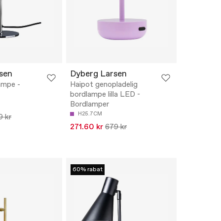
sen
Dyberg Larsen
ampe -
Haipot genopladelig
bordlampe lilla LED -
Bordlamper
H25.7CM
9 kr
271.60 kr
679 kr
60% rabat