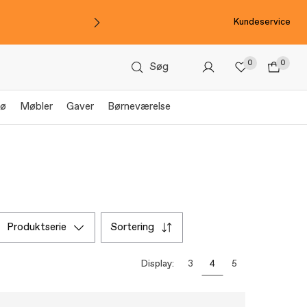
Kundeservice
0
0
Søg
jø
Møbler
Gaver
Børneværelse
produktserie
sortering
Display:
3
4
5