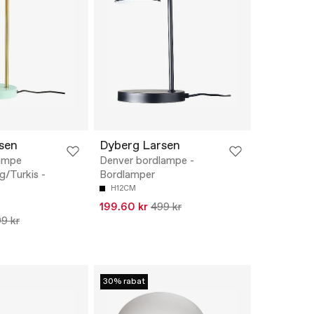
sen
Dyberg Larsen
ampe
Denver bordlampe -
g/Turkis -
Bordlamper
H12CM
199.60 kr
499 kr
9 kr
30% rabat