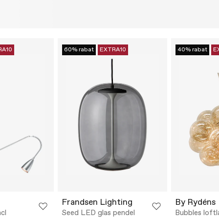
RA10
60% rabat
EXTRA10
40% rabat
E
Frandsen Lighting
By Rydéns
cl
Seed LED glas pendel
Bubbles loft