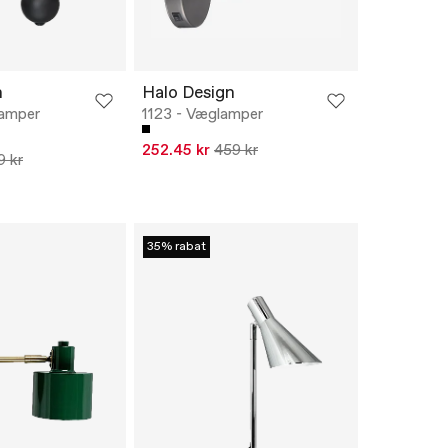
n
Halo Design
amper
1123 - Væglamper
252.45 kr
459 kr
9 kr
35% rabat