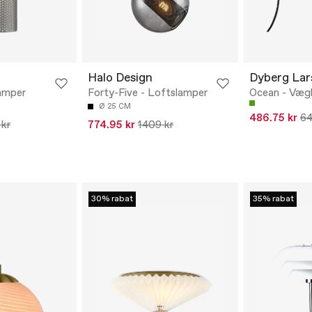
Halo Design
Dyberg Lar
amper
Forty-Five - Loftslamper
Ocean - Væg
Ø 25 CM
486.75 kr
64
kr
774.95 kr
1409 kr
30% rabat
35% rabat