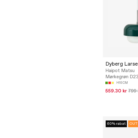
Dyberg Lars
Haipot Matsu
Mørkegrøn D2
H15CM
559.30 kr
799 
60% rabat
OUT