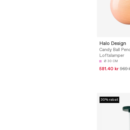
Halo Design
Candy Ball Pen
Loftslamper
Ø 30 CM
581.40 kr
969 
30% rabat