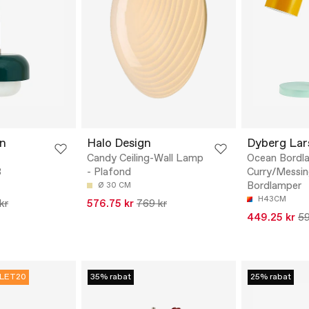
en
Halo Design
Dyberg Lar
Candy Ceiling-Wall Lamp
Ocean Bordl
3
- Plafond
Curry/Messin
Bordlamper
Ø 30 CM
H43CM
kr
576.75 kr
769 kr
449.25 kr
59
LET20
35% rabat
25% rabat