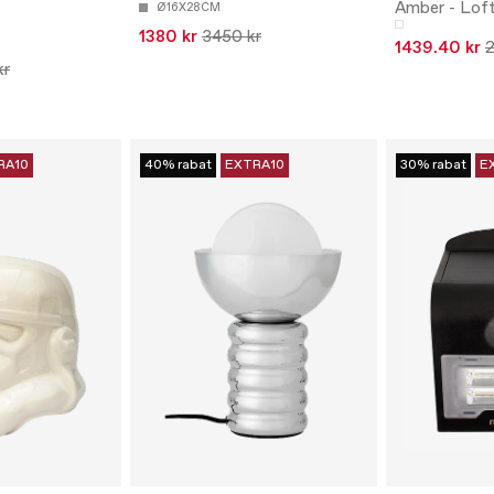
Amber - Lof
Ø16X28CM
1380 kr
3450 kr
1439.40 kr
2
kr
RA10
40% rabat
EXTRA10
30% rabat
E