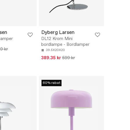
sen
Dyberg Larsen
lamper
DL12 Krom Mini
bordlampe - Bordlamper
9 kr
39.5X20X20
389.35 kr
599 kr
60% rabat