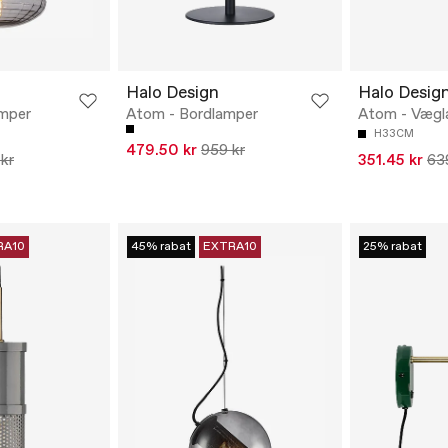
Halo Design
Halo Desig
amper
Atom - Bordlamper
Atom - Vægl
H33CM
479.50 kr
959 kr
kr
351.45 kr
63
RA10
45% rabat
EXTRA10
25% rabat