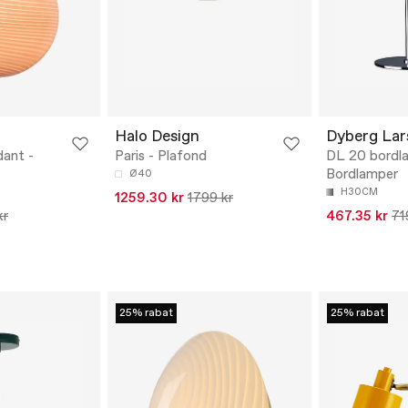
Halo Design
Dyberg Lar
dant -
Paris - Plafond
DL 20 bordl
Bordlamper
Ø40
H30CM
1259.30 kr
1799 kr
kr
467.35 kr
71
25% rabat
25% rabat