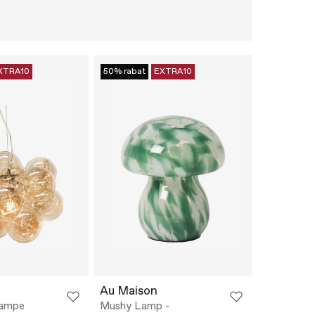
XTRA10
50% rabat
EXTRA10
Au Maison
lampe
Mushy Lamp -