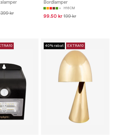
tslamper
Bordlamper
H16CM
399 kr
99.50 kr
199 kr
XTRA10
40% rabat
EXTRA10