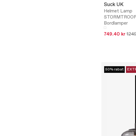
Suck UK
Helmet Lamp
STORMTROOP
Bordlamper
749.40 kr
1249
50% rabat
EXT