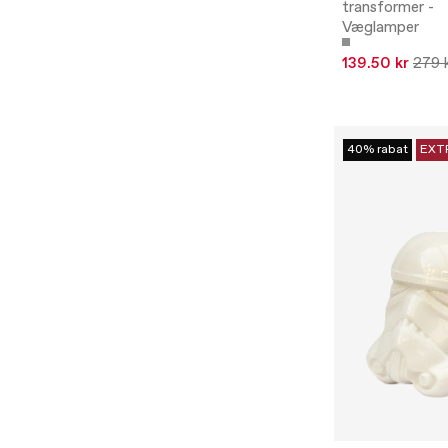
transformer -
Væglamper
139.50 kr
279 
40% rabat
EXT