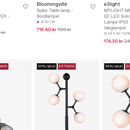
Bloomingville
e3light
Spike Table lamp -
MYLIGHT.ME 
ER -
Bordlamper
02 LED Solce
Lampe IP65 
Ø 20 CM
Væglamper
719.40 kr
1199 kr
 kr
15.5X 9.5X 7.9C
174.30 kr
24
RA10
50% rabat
EXTRA10
45% rabat
E