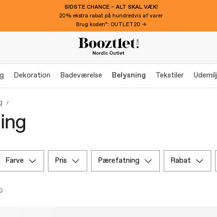
SIDSTE CHANCE – ALT SKAL VÆK!
20% ekstra rabat på hundredvis af varer
Brug koden*: OUTLET20 →
g
Dekoration
Badeværelse
Belysning
Tekstiler
Udemil
g
ing
farve
pris
pærefatning
rabat