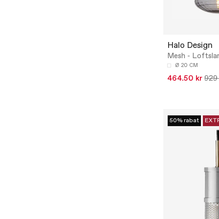
Halo Design
Mesh - Loftsl
Ø 20 CM
464.50 kr
929 
50% rabat
EXT