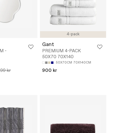
4-pack
Gant
M -
PREMIUM 4-PACK
50X70 70X140
50X70CM
70X140CM
599 kr
900 kr