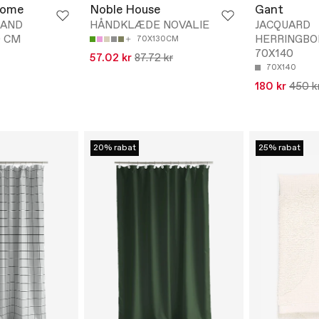
Home
Noble House
Gant
HAND
HÅNDKLÆDE NOVALIE
JACQUARD
0 CM
HERRINGBO
70X130CM
70X140
57.02 kr
87.72 kr
70X140
180 kr
450 k
20% rabat
25% rabat