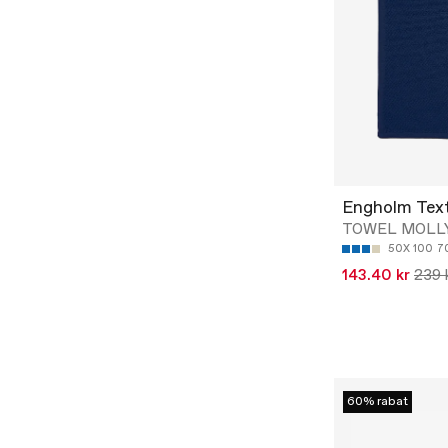
Engholm Text
TOWEL MOLL
50X 100
7
143.40 kr
239 
60% rabat