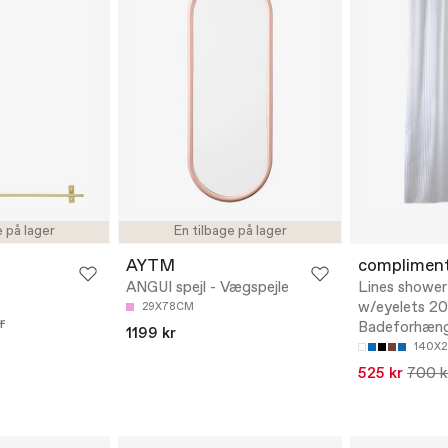
e på lager
En tilbage på lager
AYTM
complimen
ANGUI spejl - Vægspejle
Lines shower
w/eyelets 20
29X78CM
r
Badeforhæn
1199 kr
140X
525 kr
700 k