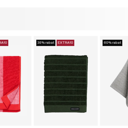
RA10
35% rabat
EXTRA10
60% rabat