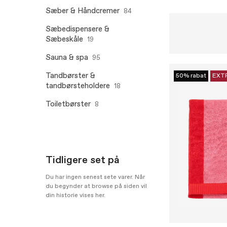
Sæber & Håndcremer
84
Sæbedispensere &
Sæbeskåle
19
Sauna & spa
95
Tandbørster &
50% rabat
EXT
tandbørsteholdere
18
Toiletbørster
8
Tidligere set på
Du har ingen senest sete varer. Når
du begynder at browse på siden vil
din historie vises her.