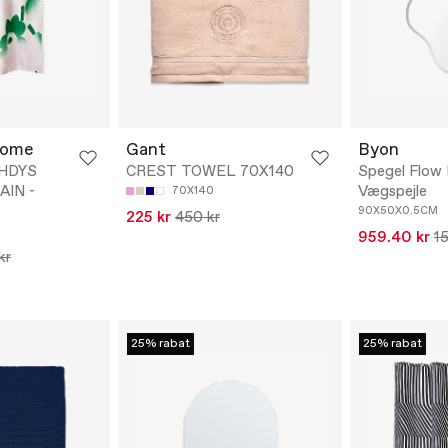
Home
Gant
Byon
ÄHDYS
CREST TOWEL 70X140
Spegel Flow 
IN -
Vægspejle
70X140
90X50X0.5CM
225 kr
450 kr
959.40 kr
1
kr
25% rabat
25% rabat