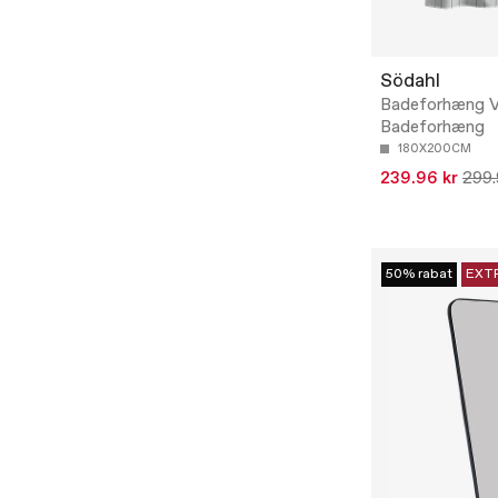
Södahl
Badeforhæng Vi
Badeforhæng
180X200CM
239.96 kr
299.
50% rabat
EXT