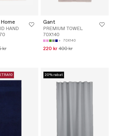
 Home
Gant
ID HAND
PREMIUM TOWEL
70
70X140
70X140
5 kr
220 kr
400 kr
XTRA10
20% rabat