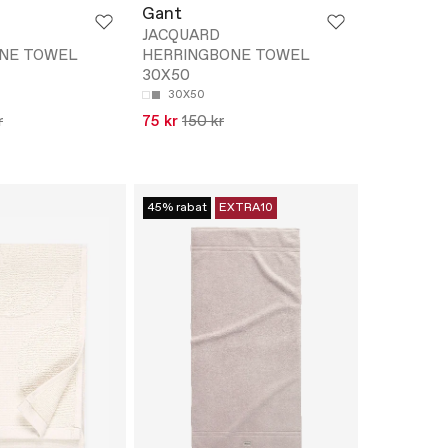
Gant
JACQUARD
NE TOWEL
HERRINGBONE TOWEL
30X50
30X50
r
75 kr
150 kr
45% rabat
EXTRA10