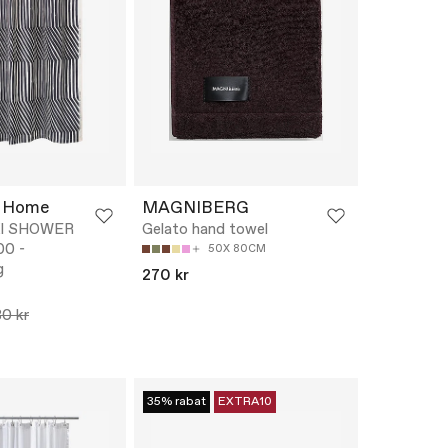
 Home
MAGNIBERG
I SHOWER
Gelato hand towel
00 -
50X 80CM
g
270 kr
0 kr
35% rabat
EXTRA10