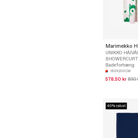
Marimekko 
UNIKKO HÄIV
SHOWERCURTA
Badeforhæng
180X200CM
578.50 kr
890 
40% rabat