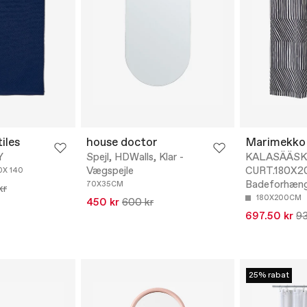
iles
house doctor
Marimekko
Y
Spejl, HDWalls, Klar -
KALASÄÄSK
Vægspejle
CURT.180X2
0X 140
Badeforhæn
70X35CM
kr
180X200CM
450 kr
600 kr
697.50 kr
93
25% rabat