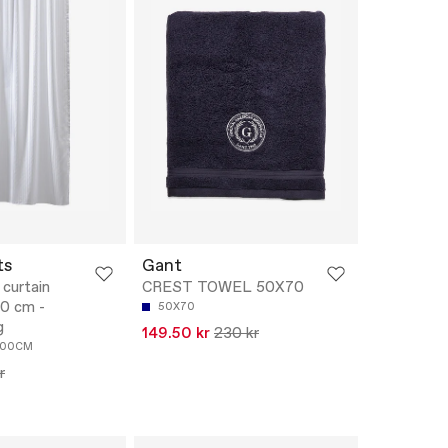
ts
Gant
 curtain
CREST TOWEL 50X70
0 cm -
50X70
g
149.50 kr
230 kr
200CM
r