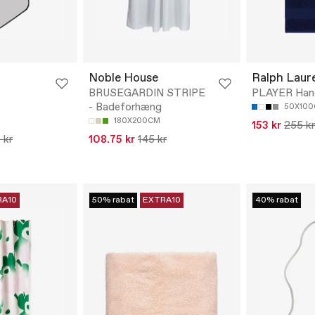
Noble House
Ralph Lau
BRUSEGARDIN STRIPE
PLAYER Han
- Badeforhæng
50X10
180X200CM
153 kr
255 kr
 kr
108.75 kr
145 kr
RA10
50% rabat
EXTRA10
40% rabat