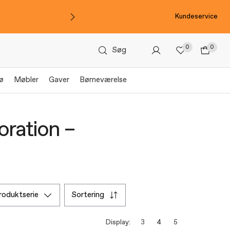
Kundeservice
0
0
Søg
ø
Møbler
Gaver
Børneværelse
oration –
produktserie
sortering
Display:
3
4
5