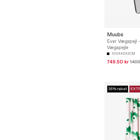
Muubs
Ever Vægspejl -
Vægspejle
100X40X2CM
749.50 kr
1499
35% rabat
EXT