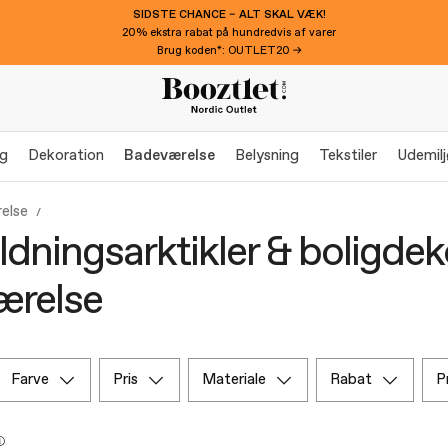
SIDSTE CHANCE – ALT SKAL VÆK!
20% ekstra rabat på hundredvis af varer
Brug koden*: OUTLET20 →
g
Dekoration
Badeværelse
Belysning
Tekstiler
Udemilj
else
dningsarktikler & boligdek
ærelse
farve
pris
materiale
rabat