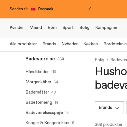
Sendes til:
Danmark
Kvinder
Mænd
Børn
Sport
Bolig
Kampagner
Alle produkter
Brands
Nyheder
Køkken
Borddæknin
Badeværelse
368
Bolig
Badevær
Hushol
Håndklæder
116
badev
Morgenkåber
64
Bademåtter
43
Badeforhæng
14
brands
Badeværelsesspejle
14
Knager & Knagerækker
8
368 produkter