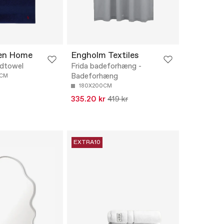
ren Home
Engholm Textiles
dtowel
Frida badeforhæng -
Badeforhæng
0CM
180X200CM
335.20 kr
419 kr
EXTRA10