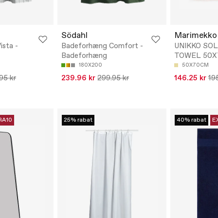
Södahl
Marimekko
sta -
Badeforhæng Comfort -
UNIKKO SOL
Badeforhæng
TOWEL 50X
180X200
50X70CM
95 kr
239.96 kr
299.95 kr
146.25 kr
19
RA10
25% rabat
40% rabat
E