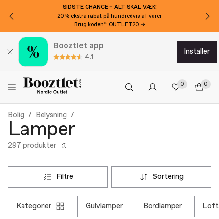
SIDSTE CHANCE – ALT SKAL VÆK!
20% ekstra rabat på hundredvis af varer
Brug koden*: OUTLET20 →
Booztlet app
installer
4.1
0
0
Bolig
Belysning
Lamper
297 produkter
filtre
sortering
kategorier
gulvlamper
bordlamper
lof