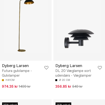
Dyberg Larsen
Dyberg Larsen
Futura gulvlampe -
DL 20 Væglampe sort
Gulvlamper
udendørs - Væglamper
H41CM
Ø 20 CM
974.35 kr
1499 kr
356.85 kr
549 kr
25% rabat
25% rabat