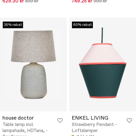
629.30 kr
899 kr
749.25 kr
999 kr
35% rabat
60% rabat
house doctor
ENKEL LIVING
Table lamp incl.
Strawberry Pendant -
lampshade, HDTana, -
Loftslamper