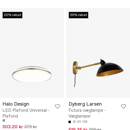
20% rabat
35% rabat
Halo Design
Dyberg Larsen
LED Plafond Universal -
Futura væglampe -
Plafond
Væglamper
Ø 40 CM
303.20 kr
379 kr