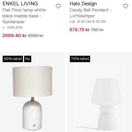
ENKEL LIVING
Halo Design
Flair Floor lamp white-
Candy Ball Pendant -
black marble base -
Loftslamper
Gulvlamper
Ø 20 CM
Ø 25 CM
H129.2CM
576.75 kr
769 kr
2999.40 kr
4999 kr
40% rabat
Ny
70% rabat