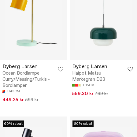
Dyberg Larsen
Dyberg Larsen
Ocean Bordlampe
Haipot Matsu
Curry/Messing/Turkis -
Mørkegrøn D23
Bordlamper
H15CM
H43CM
559.30 kr
799 kr
449.25 kr
599 kr
60% rabat
60% rabat