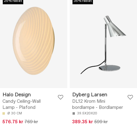
25% rabat
35% rabat
Halo Design
Dyberg Larsen
Candy Ceiling-Wall
DL12 Krom Mini
Lamp - Plafond
bordlampe - Bordlamper
Ø 30 CM
39.5X20X20
576.75 kr
769 kr
389.35 kr
599 kr