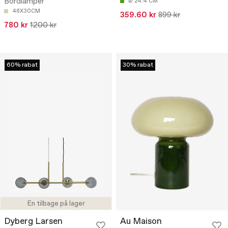
Bordlamper
Ø 24.4 CM
46X30CM
359.60 kr
899 kr
780 kr
1200 kr
60% rabat
30% rabat
En tilbage på lager
Dyberg Larsen
Au Maison