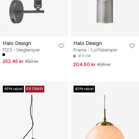
Halo Design
Halo Design
1123 - Væglamper
Frame - Loftslamper
Ø 6 CM
252.45 kr
459 kr
204.50 kr
409 kr
45% rabat
EXTRA10
40% rabat