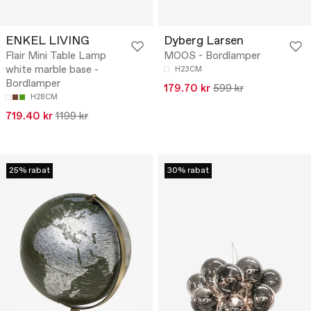
ENKEL LIVING
Dyberg Larsen
Flair Mini Table Lamp
MOOS - Bordlamper
white marble base -
H23CM
Bordlamper
179.70 kr
599 kr
H28CM
719.40 kr
1199 kr
25% rabat
30% rabat