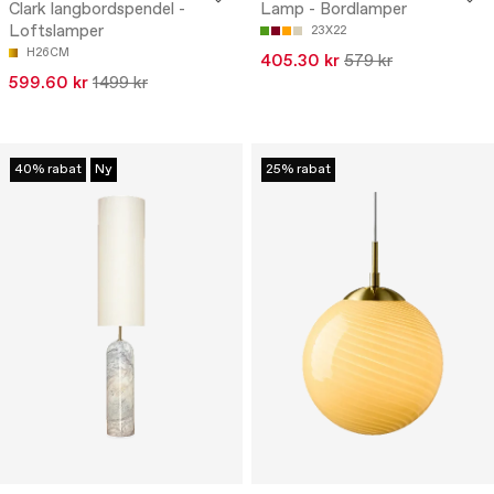
Clark langbordspendel -
Lamp - Bordlamper
Loftslamper
23X22
H26CM
405.30 kr
579 kr
599.60 kr
1499 kr
40% rabat
Ny
25% rabat