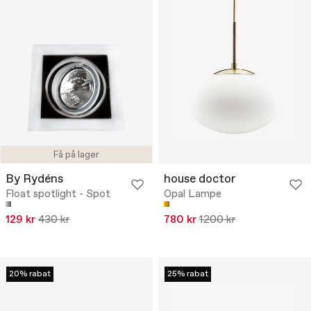
Få på lager
By Rydéns
house doctor
Float spotlight - Spot
Opal Lampe
129 kr
430 kr
780 kr
1200 kr
20% rabat
25% rabat