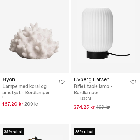
Byon
Dyberg Larsen
Lampe med koral og
Riflet table lamp -
ametyst - Bordlamper
Bordlamper
H23CM
167.20 kr
209 kr
374.25 kr
499 kr
35% rabat
35% rabat