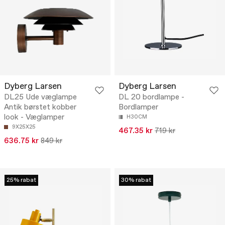
Dyberg Larsen
Dyberg Larsen
DL25 Ude væglampe
DL 20 bordlampe -
Antik børstet kobber
Bordlamper
look - Væglamper
H30CM
9X25X25
467.35 kr
719 kr
636.75 kr
849 kr
25% rabat
30% rabat