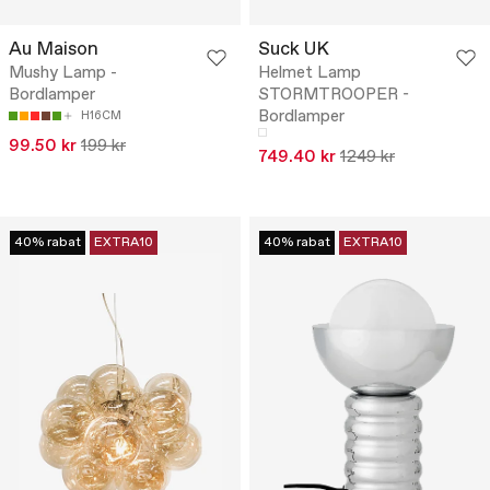
Au Maison
Suck UK
Mushy Lamp -
Helmet Lamp
Bordlamper
STORMTROOPER -
Bordlamper
H16CM
99.50 kr
199 kr
749.40 kr
1249 kr
40% rabat
EXTRA10
40% rabat
EXTRA10