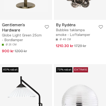
Gentlemen's
By Rydéns
Hardware
Bubbles taklampa
smoke - Loftslamper
Globe Light Green 25cm
- Bordlamper
Ø 48 CM
Ø 25 CM
1210.30 kr
1729 kr
900 kr
1200 kr
60% rabat
70% rabat
EXTRA10