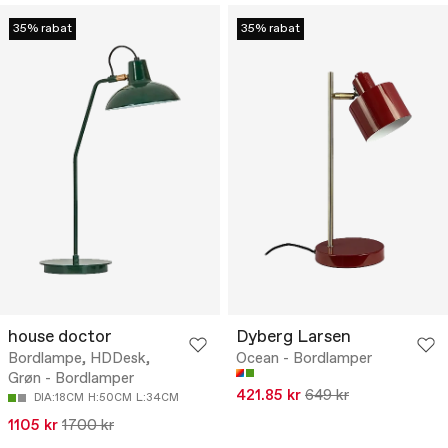
35% rabat
35% rabat
house doctor
Dyberg Larsen
Bordlampe, HDDesk,
Ocean - Bordlamper
Grøn - Bordlamper
421.85 kr
649 kr
DIA:18CM
H:50CM
L:34CM
1105 kr
1700 kr