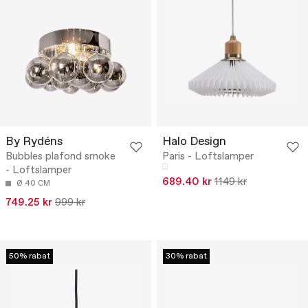
By Rydéns
Halo Design
Bubbles plafond smoke
Paris - Loftslamper
- Loftslamper
689.40 kr
1149 kr
Ø 40 CM
749.25 kr
999 kr
50% rabat
30% rabat