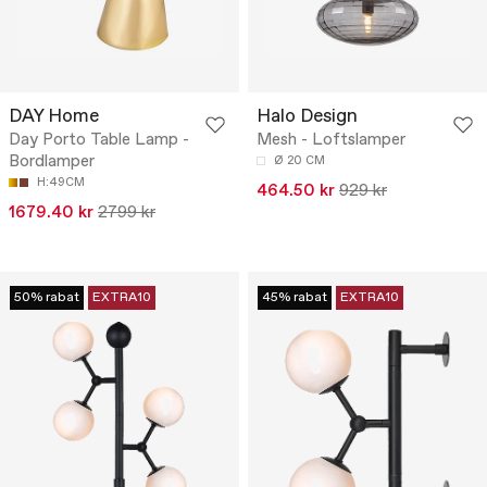
DAY Home
Halo Design
Day Porto Table Lamp -
Mesh - Loftslamper
Bordlamper
Ø 20 CM
H:49CM
464.50 kr
929 kr
1679.40 kr
2799 kr
50% rabat
EXTRA10
45% rabat
EXTRA10