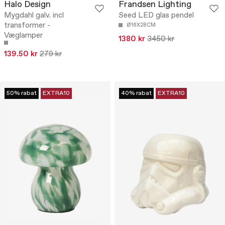
Halo Design
Frandsen Lighting
Mygdahl galv. incl
Seed LED glas pendel
transformer -
Ø16X28CM
Væglamper
1380 kr
3450 kr
139.50 kr
279 kr
50% rabat
EXTRA10
40% rabat
EXTRA10