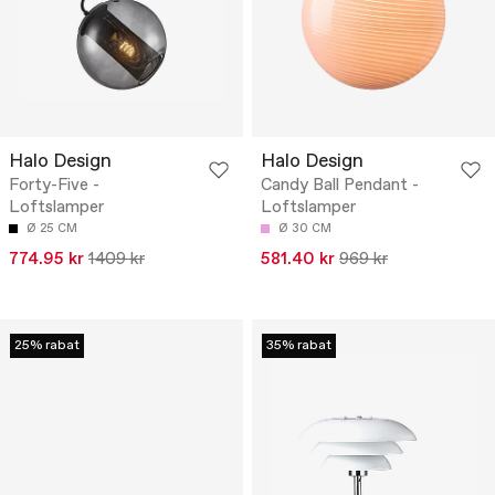
Halo Design
Halo Design
Forty-Five -
Candy Ball Pendant -
Loftslamper
Loftslamper
Ø 25 CM
Ø 30 CM
774.95 kr
1409 kr
581.40 kr
969 kr
25% rabat
35% rabat