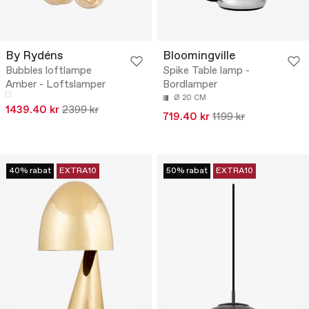
By Rydéns
Bloomingville
Bubbles loftlampe
Spike Table lamp -
Amber - Loftslamper
Bordlamper
Ø 20 CM
1439.40 kr
2399 kr
719.40 kr
1199 kr
40% rabat
EXTRA10
50% rabat
EXTRA10