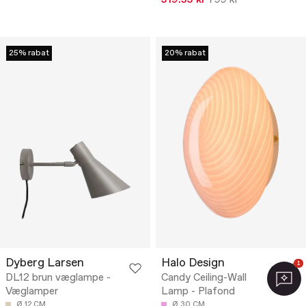
519.35 kr
799 kr
25% rabat
20% rabat
Dyberg Larsen
Halo Design
1
DL12 brun væglampe -
Candy Ceiling-Wall
Væglamper
Lamp - Plafond
Ø 12 CM
Ø 30 CM