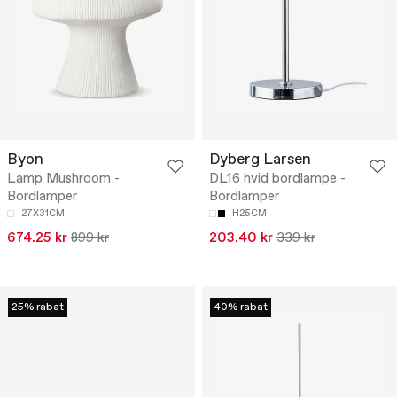
Byon
Dyberg Larsen
Lamp Mushroom -
DL16 hvid bordlampe -
Bordlamper
Bordlamper
27X31CM
H25CM
674.25 kr
899 kr
203.40 kr
339 kr
25% rabat
40% rabat