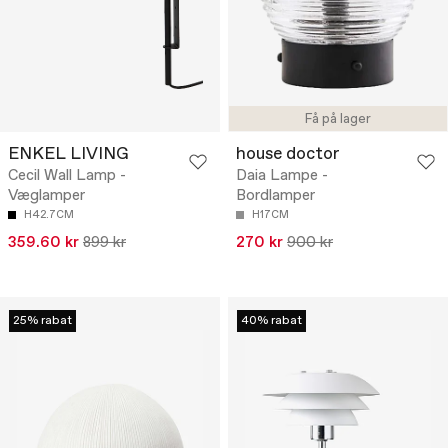
Få på lager
ENKEL LIVING
house doctor
Cecil Wall Lamp -
Daia Lampe -
Væglamper
Bordlamper
H42.7CM
H17CM
359.60 kr
899 kr
270 kr
900 kr
25% rabat
40% rabat