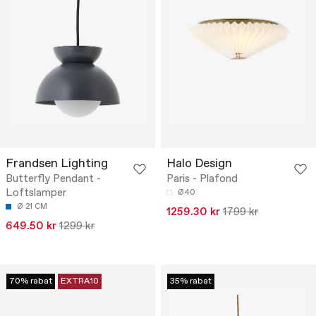
Frandsen Lighting
Halo Design
Butterfly Pendant -
Paris - Plafond
Loftslamper
Ø40
Ø 21 CM
1259.30 kr
1799 kr
649.50 kr
1299 kr
70% rabat
EXTRA10
35% rabat