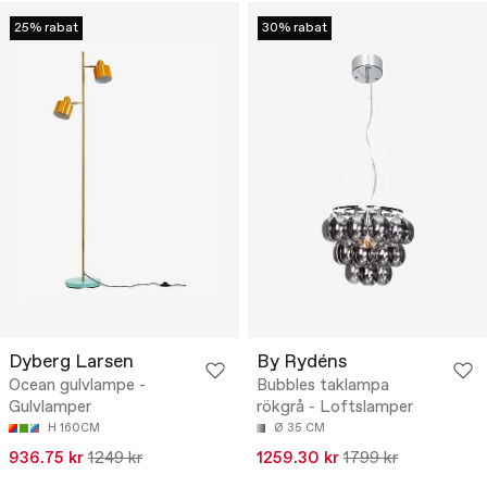
25% rabat
30% rabat
Dyberg Larsen
By Rydéns
Ocean gulvlampe -
Bubbles taklampa
Gulvlamper
rökgrå - Loftslamper
H 160CM
Ø 35 CM
936.75 kr
1249 kr
1259.30 kr
1799 kr