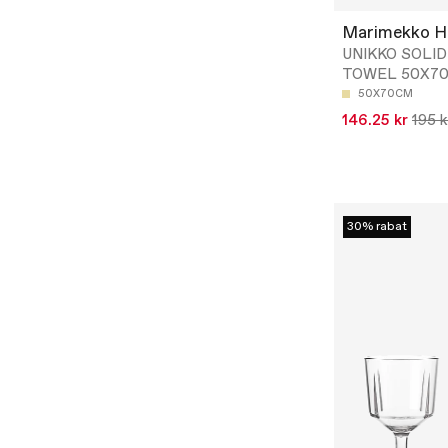
Marimekko 
UNIKKO SOLI
TOWEL 50X7
50X70CM
146.25 kr
195 k
30% rabat