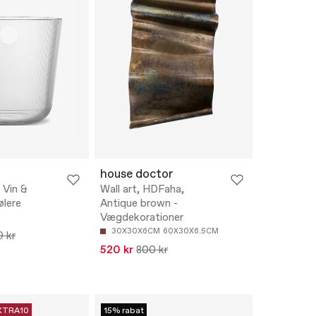
house doctor
- Vin &
Wall art, HDFaha,
lere
Antique brown -
Vægdekorationer
30X30X6CM
60X30X6.5CM
9 kr
520 kr
800 kr
XTRA10
15% rabat