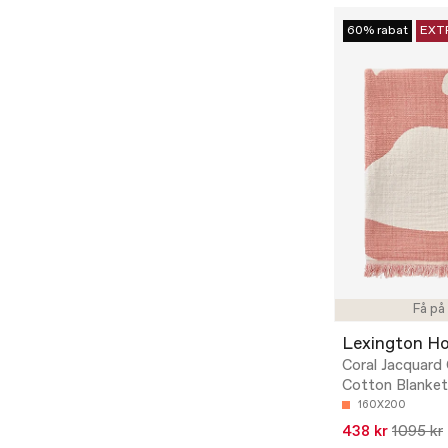
60% rabat
EXT
Få på
Lexington H
Coral Jacquard
Cotton Blanket 
160X200
438 kr
1095 kr