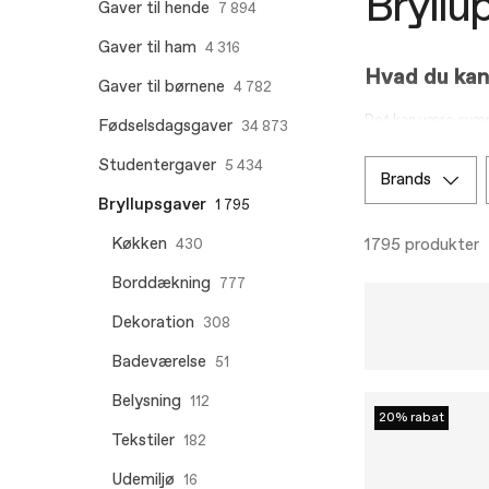
Bryllu
Gaver til hende
7 894
Gaver til ham
4 316
Hvad du kan 
Gaver til børnene
4 782
Det kan være svært
Fødselsdagsgaver
34 873
Den perfekte bryll
Studentergaver
5 434
brands
og pander i god kv
Bryllupsgaver
madlavningsentusias
1 795
bryllupsgave som e
Køkken
1795 produkter
430
Der er ikke sådan 
Borddækning
777
pris. Uanset dit bu
Dekoration
308
Badeværelse
51
Belysning
112
20% rabat
Tekstiler
182
Udemiljø
16