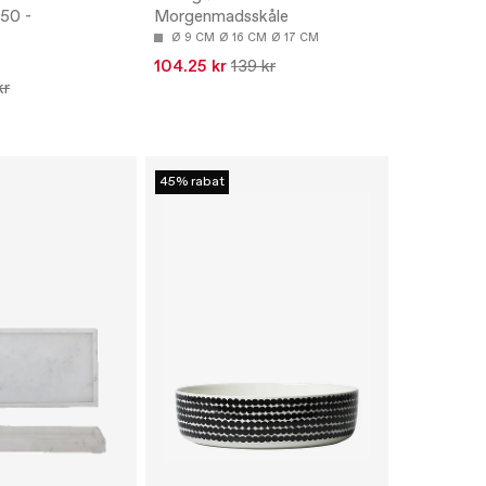
50 -
Morgenmadsskåle
Ø 9 CM
Ø 16 CM
Ø 17 CM
104.25 kr
139 kr
kr
45% rabat