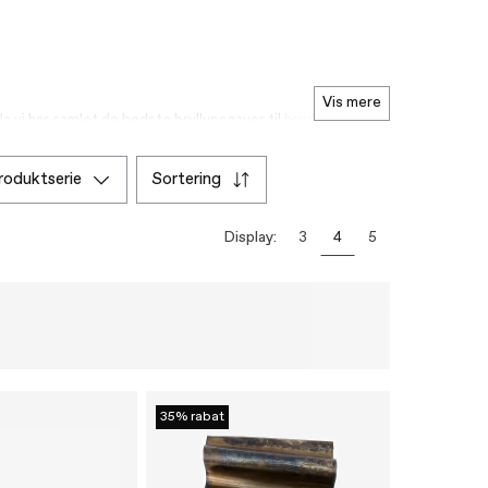
vis mere
a vi har samlet de bedste bryllupsgaver til brudeparret.
oget til deres køkken, såsom et sæt vinglas eller gryder
produktserie
sortering
. En personlig bryllupsgave, som en køkkenmaskine til
eparret så godt, i så fald kan I købe en traditionel
 kan bruge, når de handler sammen til nyt hjem.
Display:
3
4
5
seret på nytten og den kærlige tanke bag snarere end dens
35% rabat