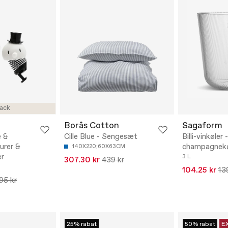
ack
Borås Cotton
Sagaform
e &
Cille Blue - Sengesæt
Billi-vinkøler 
urer &
champagnekø
140X220;60X63CM
er
3 L
307.30 kr
439 kr
104.25 kr
13
95 kr
25% rabat
50% rabat
E