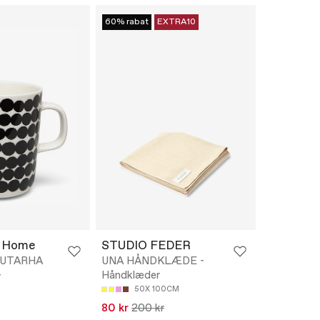
60% rabat
EXTRA10
 Home
STUDIO FEDER
UUTARHA
UNA HÅNDKLÆDE -
-
Håndklæder
50X 100CM
80 kr
200 kr