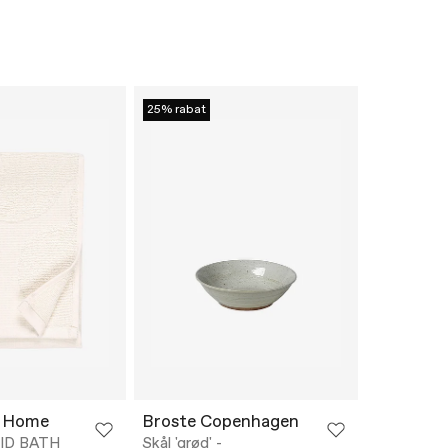
25% rabat
 Home
Broste Copenhagen
ID BATH
Skål 'grød' -