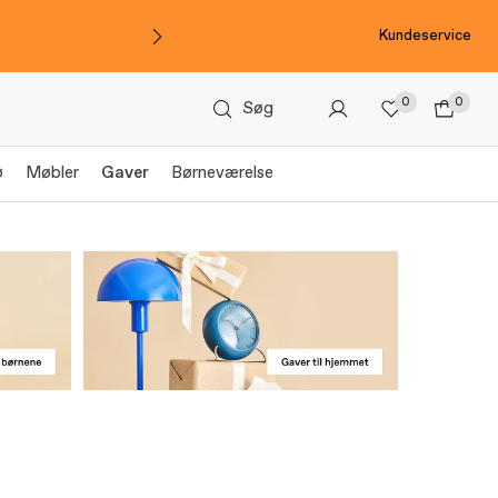
Kundeservice
0
0
Søg
ø
Møbler
Gaver
Børneværelse