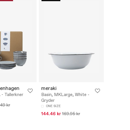
penhagen
meraki
 Tallerkner
Basin, MKLarge, White -
Gryder
49 kr
ONE SIZE
144.46 kr
169.95 kr