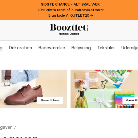
SIDSTE CHANCE – ALT SKAL VÆK!
20% ekstra rabat på hundredvis af varer
Brug koden*: OUTLET20 →
g
Dekoration
Badeværelse
Belysning
Tekstiler
Udemilj
sgaver