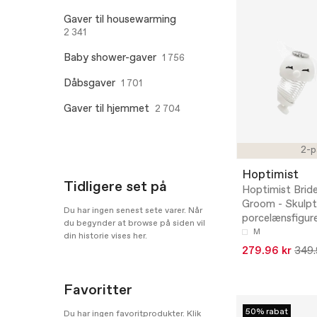
Gaver til housewarming
2 341
Baby shower-gaver
1 756
Dåbsgaver
1 701
Gaver til hjemmet
2 704
2-p
Hoptimist
Tidligere set på
Hoptimist Brid
Groom - Skulpt
Du har ingen senest sete varer. Når
porcelænsfigur
du begynder at browse på siden vil
M
din historie vises her.
279.96 kr
349.
Favoritter
50% rabat
Du har ingen favoritprodukter. Klik