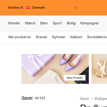
Sendes til:
Danmark
Kvinder
Mænd
Børn
Sport
Bolig
Kampagner
Alle produkter
Brands
Nyheder
Køkken
Borddæknin
Gaver
44 322
Gaver
Bryllup