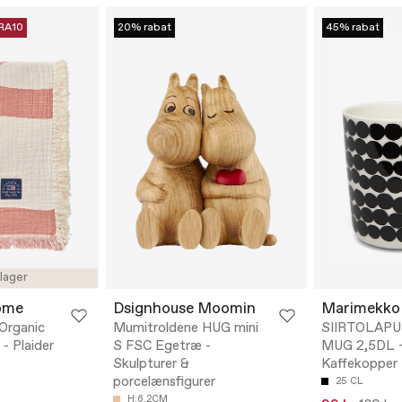
RA10
20% rabat
45% rabat
 lager
ome
Dsignhouse Moomin
Marimekko
 Organic
Mumitroldene HUG mini
SIIRTOLAP
- Plaider
S FSC Egetræ -
MUG 2,5DL 
Skulpturer &
Kaffekopper
porcelænsfigurer
25 CL
H:6.2CM