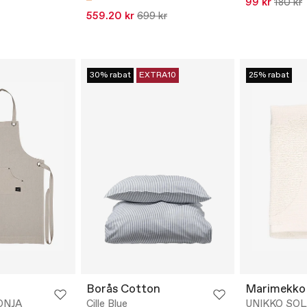
99 kr
180 kr
559.20 kr
699 kr
30% rabat
EXTRA10
25% rabat
Borås Cotton
Marimekko
ONJA
Cille Blue
UNIKKO SOL