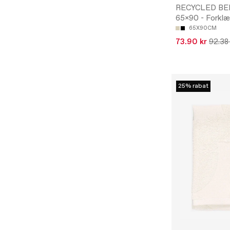
RECYCLED BE
65x90 - Forklæ
65X90CM
73.90 kr
92.38
25% rabat