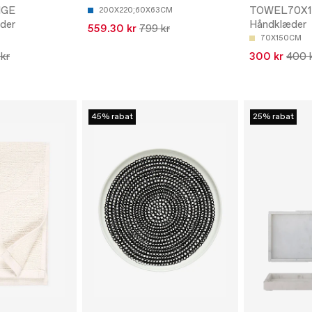
IGE
TOWEL70X1
200X220;60X63CM
der
Håndklæder
559.30 kr
799 kr
70X150CM
 kr
300 kr
400 
45% rabat
25% rabat