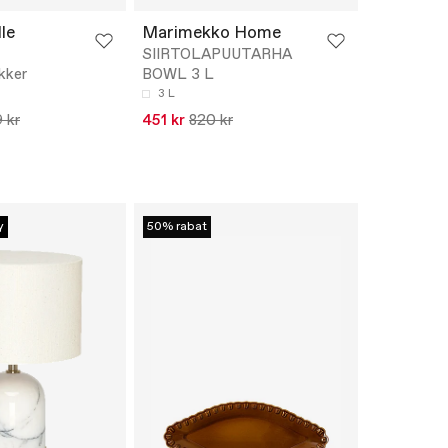
le
Marimekko Home
SIIRTOLAPUUTARHA
kker
BOWL 3 L
3 L
 kr
451 kr
820 kr
y
50% rabat