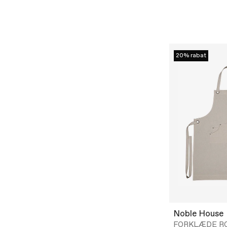
20% rabat
Noble House
FORKLÆDE R