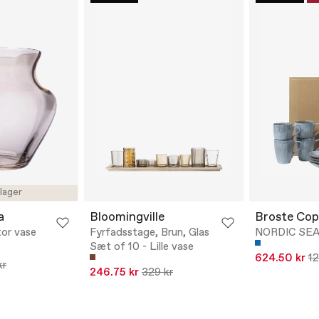
 lager
a
Bloomingville
Broste Co
tor vase
Fyrfadsstage, Brun, Glas
NORDIC SEA -
Sæt of 10 - Lille vase
624.50 kr
12
kr
246.75 kr
329 kr