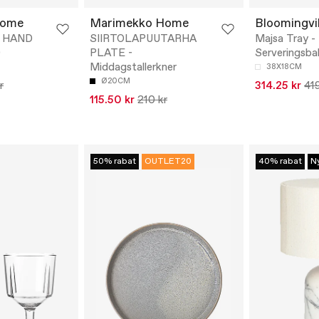
Home
Marimekko Home
Bloomingvil
D HAND
SIIRTOLAPUUTARHA
Majsa Tray -
0
PLATE -
Serveringsba
Middagstallerkner
38X18CM
Ø20CM
r
314.25 kr
419
115.50 kr
210 kr
50% rabat
OUTLET20
40% rabat
N