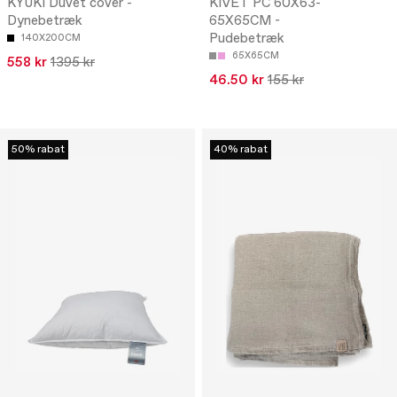
KYUKI Duvet cover -
KIVET PC 60X63-
Dynebetræk
65X65CM -
Pudebetræk
140X200CM
65X65CM
558 kr
1395 kr
46.50 kr
155 kr
50% rabat
40% rabat