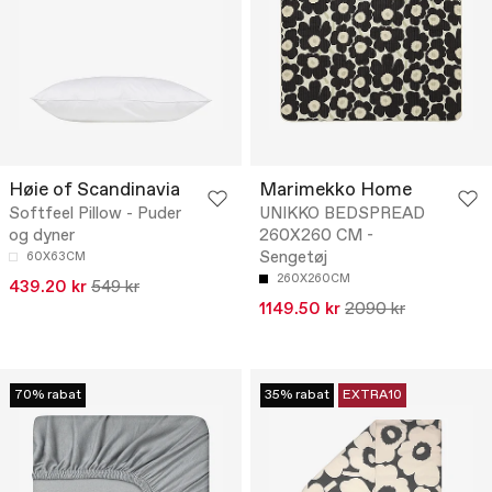
Høie of Scandinavia
Marimekko Home
Softfeel Pillow - Puder
UNIKKO BEDSPREAD
og dyner
260X260 CM -
Sengetøj
60X63CM
260X260CM
439.20 kr
549 kr
1149.50 kr
2090 kr
70% rabat
35% rabat
EXTRA10