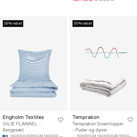
25% rabat
20% rabat
Engholm Textiles
Temprakon
JULIE FLANNEL -
Temprakon Downtopper
Sengesæt
- Puder og dyner
140X200;60X63CM
140X220;60X63CM
90X200CM
140X200CM
160X200CM