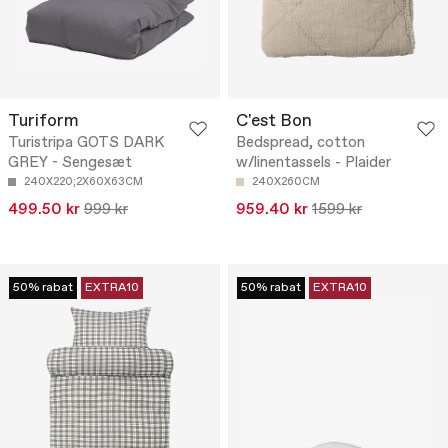
Turiform
C'est Bon
Turistripa GOTS DARK
Bedspread, cotton
GREY - Sengesæt
w/linentassels - Plaider
240X220;2X60X63CM
240X260CM
499.50 kr
999 kr
959.40 kr
1599 kr
50% rabat
EXTRA10
50% rabat
EXTRA10