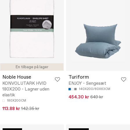
En tilbage på lager
Noble House
Turiform
KONVOLUTARK HVID
ENJOY - Sengesæt
180X200 - Lagner uden
140X200/60X63CM
elastik
454.30 kr
649 kr
180X200CM
113.88 kr
142.35 kr