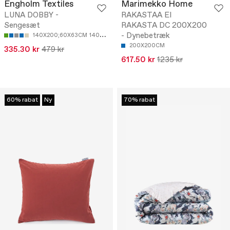
Engholm Textiles
Marimekko Home
LUNA DOBBY -
RAKASTAA EI
Sengesæt
RAKASTA DC 200X200
- Dynebetræk
140X200;60X63CM
140X220;60X63CM
200X200CM
335.30 kr
479 kr
617.50 kr
1235 kr
60% rabat
Ny
70% rabat