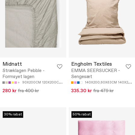
Midnatt
Engholm Textiles
Stræklagen Pebble -
EMMA SEERSUCKER -
Formsyet lagen
Sengesæt
90X200CM
120X200CM
140X200CM
160X200CM
140X200;60X63CM
140X220CM;60X63CM
280 kr
fra 400 kr
335.30 kr
fra 479 kr
30% rabat
50% rabat