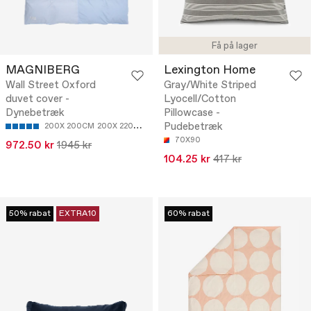
Få på lager
MAGNIBERG
Lexington Home
Wall Street Oxford
Gray/White Striped
duvet cover -
Lyocell/Cotton
Dynebetræk
Pillowcase -
Pudebetræk
200X 200CM
200X 220CM
70X90
972.50 kr
1945 kr
104.25 kr
417 kr
50% rabat
EXTRA10
60% rabat