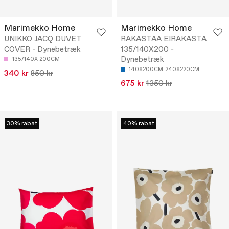
Marimekko Home
Marimekko Home
UNIKKO JACQ DUVET
RAKASTAA EIRAKASTA
COVER - Dynebetræk
135/140X200 -
Dynebetræk
135/140X 200CM
140X200CM
240X220CM
340 kr
850 kr
675 kr
1350 kr
30% rabat
40% rabat