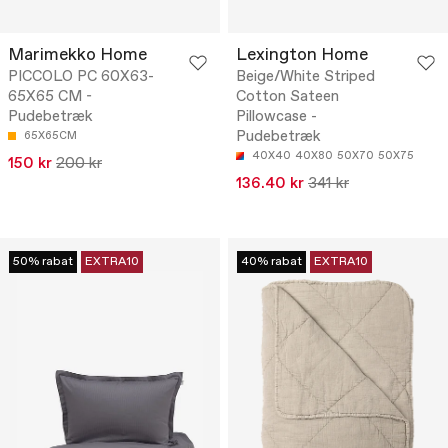
Marimekko Home
Lexington Home
PICCOLO PC 60X63-
Beige/White Striped
65X65 CM -
Cotton Sateen
Pudebetræk
Pillowcase -
Pudebetræk
65X65CM
40X40
40X80
50X70
50X75
150 kr
200 kr
136.40 kr
341 kr
50% rabat
EXTRA10
40% rabat
EXTRA10