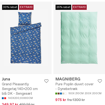
30% rabat
EXTRA10
25% rabat
EXTRA10
Juna
MAGNIBERG
Grand Pleasantly
Pure Poplin duvet cover
Sengetøj 140x200 cm
- Dynebetræk
blå DK - Sengesæt
150X 210CM
200X 200CM
140X200;63X60CM
975 kr
fra 1300 kr
349.97 kr
499.95 kr