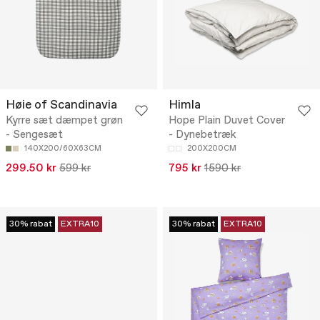
Høie of Scandinavia
Himla
Kyrre sæt dæmpet grøn
Hope Plain Duvet Cover
- Sengesæt
- Dynebetræk
140X200/60X63CM
200X200CM
299.50 kr
599 kr
795 kr
1590 kr
30% rabat
EXTRA10
30% rabat
EXTRA10