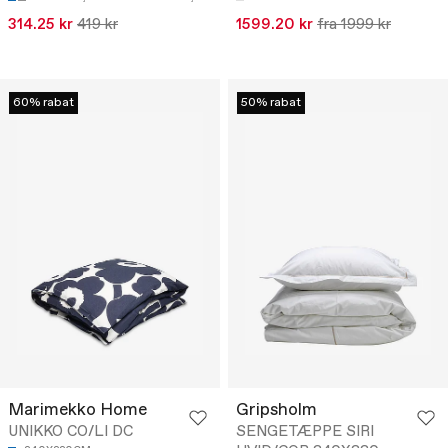
314.25 kr
419 kr
1599.20 kr
fra 1999 kr
60% rabat
50% rabat
Marimekko Home
Gripsholm
UNIKKO CO/LI DC
SENGETÆPPE SIRI