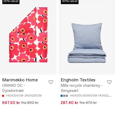
25% rabat
40% rabat
Marimekko Home
Engholm Textiles
UNIKKO DC -
Mille recycle chambrey -
Dynebetræk
Sengesæt
140X200CM
240X220CM
140X200;60X63CM
140X220;60X63CM
667.50 kr
fra 890 kr
287.40 kr
fra 479 kr