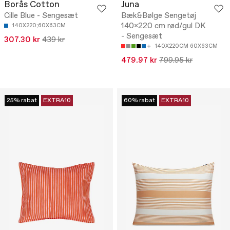
Borås Cotton
Juna
Cille Blue - Sengesæt
Bæk&Bølge Sengetøj
140x220 cm rød/gul DK
140X220;60X63CM
- Sengesæt
307.30 kr
439 kr
140X220CM 60X63CM
479.97 kr
799.95 kr
25% rabat
EXTRA10
60% rabat
EXTRA10