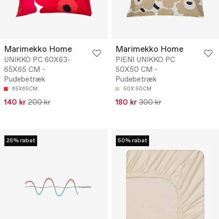
Marimekko Home
Marimekko Home
UNIKKO PC 60X63-
PIENI UNIKKO PC
65X65 CM -
50X50 CM -
Pudebetræk
Pudebetræk
65X65CM
50X 50CM
140 kr
200 kr
180 kr
300 kr
25% rabat
50% rabat