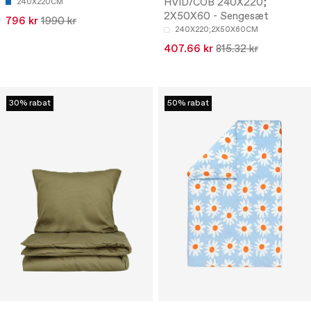
HVID/COB 240X220;
240X220CM
2X50X60 - Sengesæt
796 kr
1990 kr
240X220;2X50X60CM
407.66 kr
815.32 kr
30% rabat
50% rabat