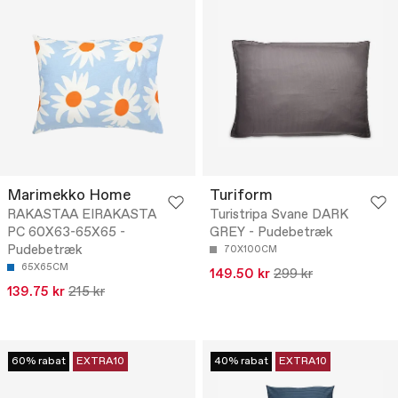
Marimekko Home
Turiform
RAKASTAA EIRAKASTA
Turistripa Svane DARK
PC 60X63-65X65 -
GREY - Pudebetræk
Pudebetræk
70X100CM
65X65CM
149.50 kr
299 kr
139.75 kr
215 kr
60% rabat
EXTRA10
40% rabat
EXTRA10