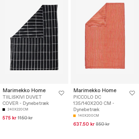
Marimekko Home
Marimekko Home
TIILISKIVI DUVET
PICCOLO DC
COVER - Dynebetræk
135/140X200 CM -
Dynebetræk
240X220CM
140X200CM
575 kr
1150 kr
637.50 kr
850 kr