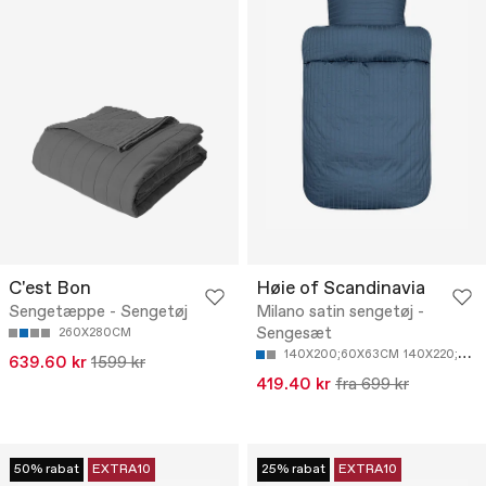
C'est Bon
Høie of Scandinavia
Sengetæppe - Sengetøj
Milano satin sengetøj -
Sengesæt
260X280CM
140X200;60X63CM
140X220;60X63CM
639.60 kr
1599 kr
419.40 kr
fra 699 kr
50% rabat
EXTRA10
25% rabat
EXTRA10