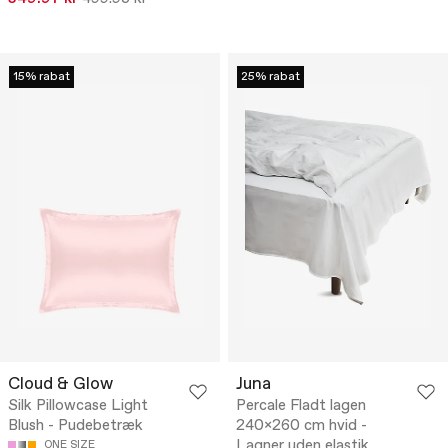
15% rabat
25% rabat
Cloud & Glow
Juna
Silk Pillowcase Light
Percale Fladt lagen
Blush - Pudebetræk
240x260 cm hvid -
Lagner uden elastik
ONE SIZE