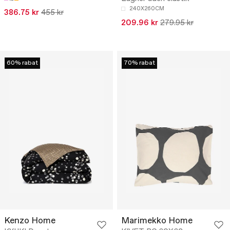
240X260CM
386.75 kr
455 kr
209.96 kr
279.95 kr
60% rabat
70% rabat
Kenzo Home
Marimekko Home