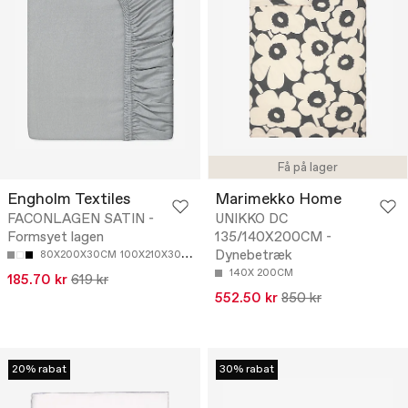
Få på lager
Engholm Textiles
Marimekko Home
FACONLAGEN SATIN -
UNIKKO DC
Formsyet lagen
135/140X200CM -
Dynebetræk
80X200X30CM
100X210X30CM
140X210X30CM
160X210X30CM
140X 200CM
185.70 kr
619 kr
552.50 kr
850 kr
20% rabat
30% rabat