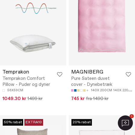
Temprakon
MAGNIBERG
Temprakon Comfort
Pure Sateen duvet
Pillow - Puder og dyner
cover - Dynebetræk
56X59CM
140X 200CM
140X 220CM
1049.30 kr
1499 kr
745 kr
fra 1490 kr
1
50% rabat
EXTRA10
20% rabat