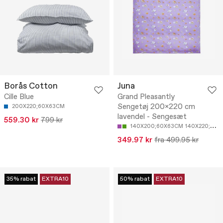
Borås Cotton
Juna
Cille Blue
Grand Pleasantly
Sengetøj 200x220 cm
200X220;60X63CM
lavendel - Sengesæt
559.30 kr
799 kr
140X200;60X63CM
140X220;60X63CM
349.97 kr
fra 499.95 kr
35% rabat
EXTRA10
50% rabat
EXTRA10