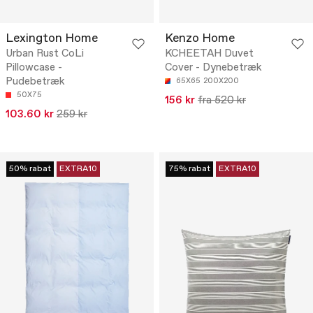
Lexington Home
Kenzo Home
Urban Rust CoLi
KCHEETAH Duvet
Pillowcase -
Cover - Dynebetræk
Pudebetræk
65X65
200X200
50X75
156 kr
fra 520 kr
103.60 kr
259 kr
50% rabat
EXTRA10
75% rabat
EXTRA10