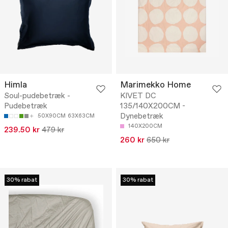
Himla
Marimekko Home
Soul-pudebetræk -
KIVET DC
Pudebetræk
135/140X200CM -
Dynebetræk
50X90CM
63X63CM
140X200CM
239.50 kr
479 kr
260 kr
650 kr
30% rabat
30% rabat