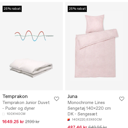
25% rabat
25% rabat
Temprakon
Juna
Temprakon Junior Duvet
Monochrome Lines
- Puder og dyner
Sengetøj 140x220 cm
DK - Sengesæt
100X140CM
140X220;63X60CM
1649.25 kr
2199 kr
487.46 kr
649.95 kr