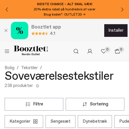
VIL DU HAVE 100 KR EKSTRA RABAT?
Tilmeld dig nyhedsbrevet!
Booztlet app
installer
4.1
0
0
Bolig
Tekstiler
Soveværelsestekstiler
238 produkter
filtre
sortering
kategorier
sengesæt
dynebetræk
pud