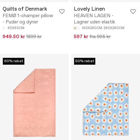
Quilts of Denmark
Lovely Linen
FEMØ 1-champer pillow
HEAVEN LAGEN -
- Puder og dyner
Lagner uden elastik
60X63CM
150X260CM
260X260CM
949.50 kr
1899 kr
597 kr
fra 995 kr
60% rabat
50% rabat