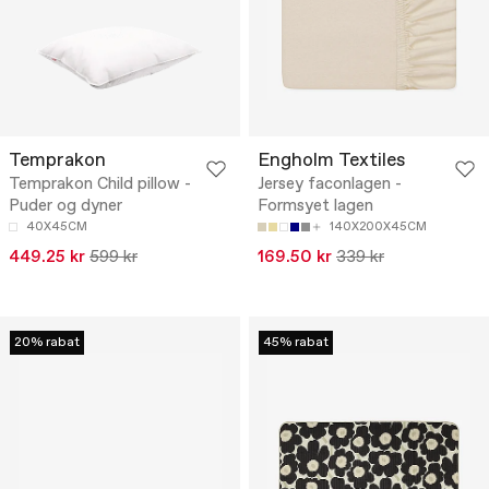
Temprakon
Engholm Textiles
Temprakon Child pillow -
Jersey faconlagen -
Puder og dyner
Formsyet lagen
40X45CM
140X200X45CM
449.25 kr
599 kr
169.50 kr
339 kr
20% rabat
45% rabat