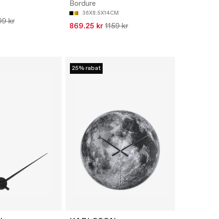
Bordure
36X8.5X14CM
99 kr
869.25 kr
1159 kr
25% rabat