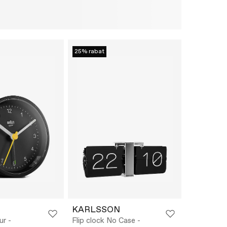
25% rabat
KARLSSON
r -
Flip clock No Case -