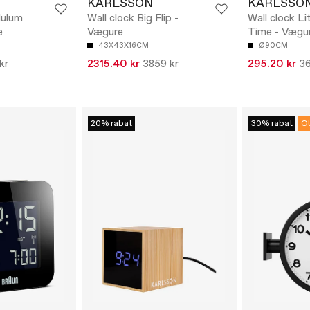
KARLSSON
KARLSSO
dulum
Wall clock Big Flip -
Wall clock Li
e
Vægure
Time - Vægu
43X43X16CM
Ø90CM
kr
2315.40 kr
3859 kr
295.20 kr
36
20% rabat
30% rabat
O