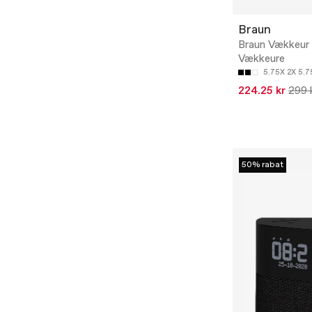
Braun
Braun Vækkeur 
Vækkeure
5.75X 2X 5.
224.25 kr
299 
50% rabat