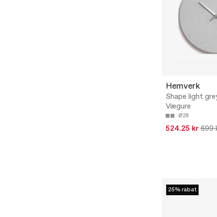
Hemverk
Shape light gre
Vægure
Ø28
524.25 kr
699 
25% rabat