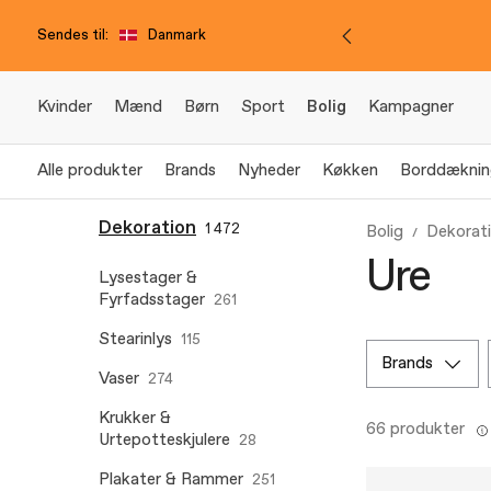
Sendes til:
Danmark
Kvinder
Mænd
Børn
Sport
Bolig
Kampagner
Alle produkter
Brands
Nyheder
Køkken
Borddæknin
Dekoration
1 472
Bolig
Dekorat
Ure
Lysestager &
Fyrfadsstager
261
Stearinlys
115
brands
Vaser
274
Krukker &
66 produkter
Urtepotteskjulere
28
Plakater & Rammer
251