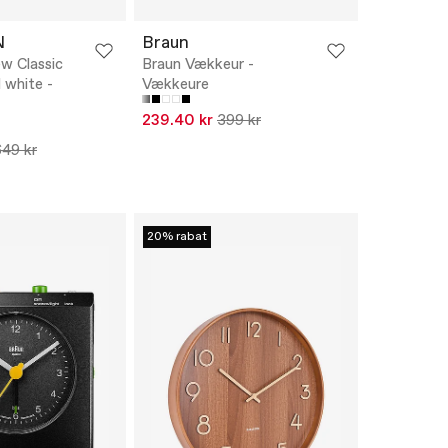
N
Braun
ew Classic
Braun Vækkeur -
 white -
Vækkeure
239.40 kr
399 kr
649 kr
20% rabat