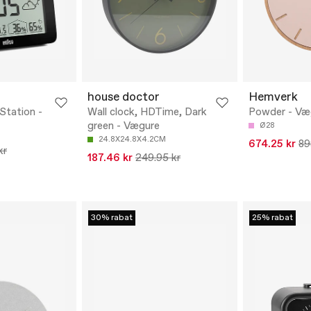
house doctor
Hemverk
Station -
Wall clock, HDTime, Dark
Powder - Væ
green - Vægure
Ø28
24.8X24.8X4.2CM
674.25 kr
89
kr
187.46 kr
249.95 kr
30% rabat
25% rabat