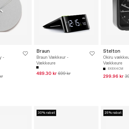
Braun
Stelton
y -
Braun Vækkeur -
Okiru vækkeu
Vækkeure
Vækkeure
8X8X4CM
489.30 kr
699 kr
kr
299.96 kr
39
30% rabat
25% rabat