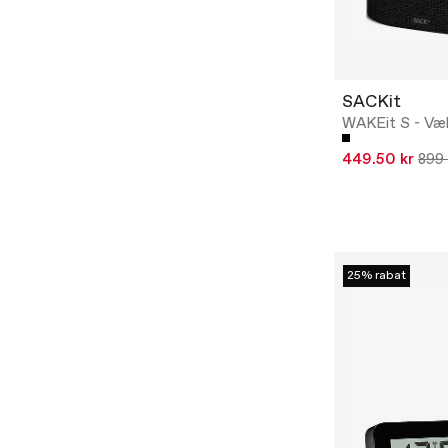
SACKit
WAKEit S - Væ
449.50 kr
899 
25% rabat