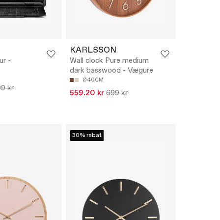
KARLSSON
r -
Wall clock Pure medium
dark basswood - Vægure
Ø40CM
9 kr
559.20 kr
699 kr
30% rabat