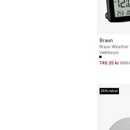
Braun
Braun Weather 
Vækkeure
749.25 kr
999 
25% rabat