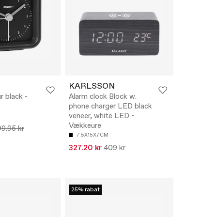
KARLSSON
r black -
Alarm clock Block w.
phone charger LED black
veneer, white LED -
Vækkeure
9.95 kr
7.5X15X7CM
327.20 kr
409 kr
25% rabat