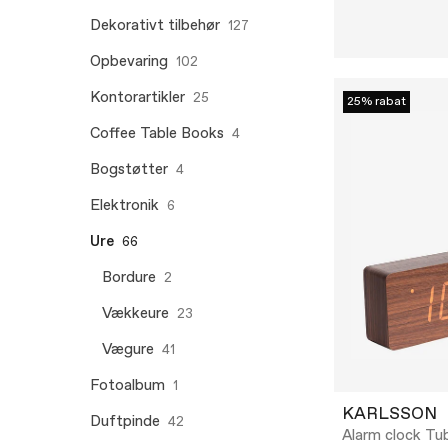
Dekorativt tilbehør
127
Opbevaring
102
Kontorartikler
25
25% rabat
Coffee Table Books
4
Bogstøtter
4
Elektronik
6
Ure
66
Bordure
2
Vækkeure
23
Vægure
41
Fotoalbum
1
KARLSSON
Duftpinde
42
Alarm clock Tu