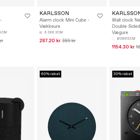
KARLSSON
KARLSSO
-
Alarm clock Mini Cube -
Wall clock N
Vækkeure
Double Sided
Vægure
75CM
6.3X6.3CM
Ø38X13CM
kr
287.20 kr
359 kr
1154.30 kr
1
60% rabat
30% rabat