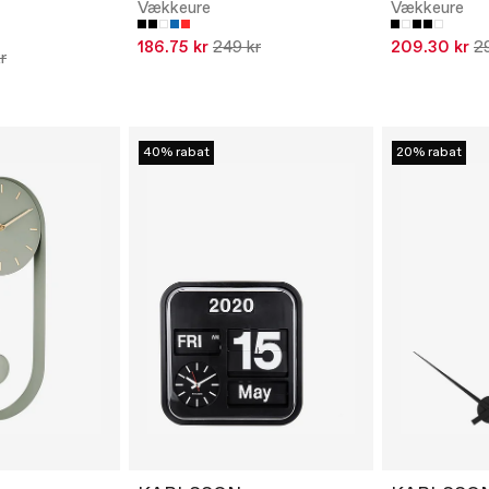
Vækkeure
Vækkeure
186.75 kr
249 kr
209.30 kr
2
r
40% rabat
20% rabat