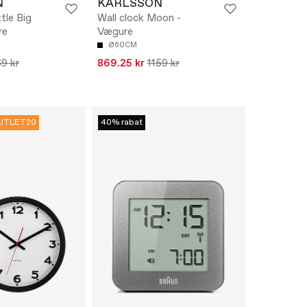
N
KARLSSON
ttle Big
Wall clock Moon -
re
Vægure
Ø60CM
9 kr
869.25 kr
1159 kr
UTLET20
40% rabat