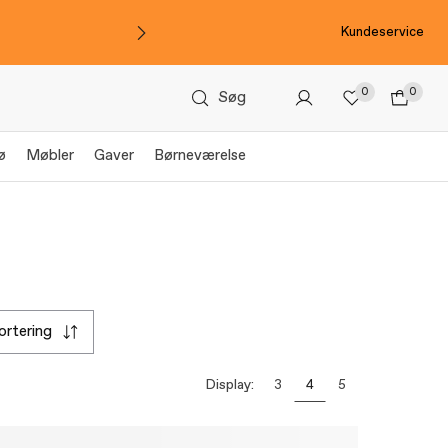
Kundeservice
0
0
Søg
ø
Møbler
Gaver
Børneværelse
sortering
Display:
3
4
5