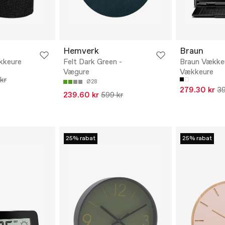
Hemverk
Braun
kkeure
Felt Dark Green -
Braun Vækkeu
Vægure
Vækkeure
kr
Ø28
279.30 kr
39
239.60 kr
599 kr
25% rabat
25% rabat