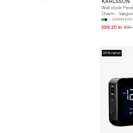
KARLSSON
Wall clock Pen
Charm - Vægur
23X6X53CM
559.20 kr
699 
25% rabat