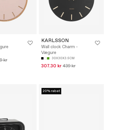
KARLSSON
gure
Wall clock Charm -
Vægure
30X30X3.5CM
9 kr
307.30 kr
439 kr
20% rabat