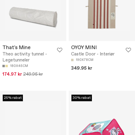
That's Mine
OYOY MINI
Theo activity tunnel -
Castle Door - Interiør
Legetunneler
190X78CM
180X45CM
349.95 kr
174.97 kr
249.95 kr
25% rabat
30% rabat