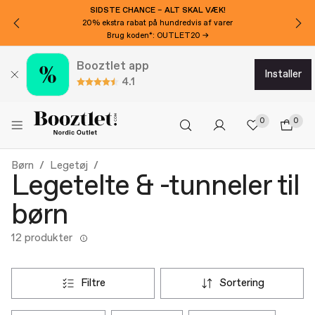
SIDSTE CHANCE – ALT SKAL VÆK!
20% ekstra rabat på hundredvis af varer
Brug koden*: OUTLET20 →
Booztlet app
installer
4.1
0
0
Børn
Legetøj
Legetelte & -tunneler til
børn
12 produkter
filtre
sortering