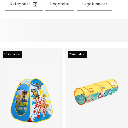
kategorier
legetelte
legetunneler
25% rabat
25% rabat