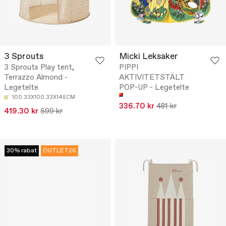
3 Sprouts
Micki Leksaker
3 Sprouts Play tent,
PIPPI
Terrazzo Almond -
AKTIVITETSTÄLT
Legetelte
POP-UP - Legetelte
100.33X100.33X145CM
336.70 kr
481 kr
419.30 kr
599 kr
30% rabat
OUTLET20