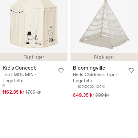
Få på lager
Få på lager
Kid's Concept
Bloomingville
Tent MOOMIN -
Herle Childrenïs Tipi -
Legetelte
Legetelte
100X100X110CM
1162.85 kr
1789 kr
649.35 kr
999 kr