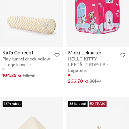
Kid's Concept
Micki Leksaker
Play tunnel check yellow
HELLO KITTY
- Legetunneler
LEKTÄLT POP-UP -
Legetelte
104.25 kr
139 kr
266.70 kr
381 kr
35% rabat
35% rabat
EXTRA10