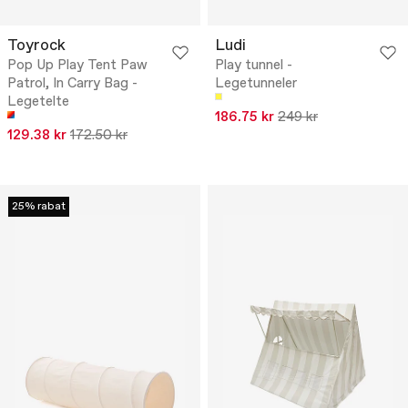
Toyrock
Ludi
Pop Up Play Tent Paw
Play tunnel -
Patrol, In Carry Bag -
Legetunneler
Legetelte
186.75 kr
249 kr
129.38 kr
172.50 kr
25% rabat