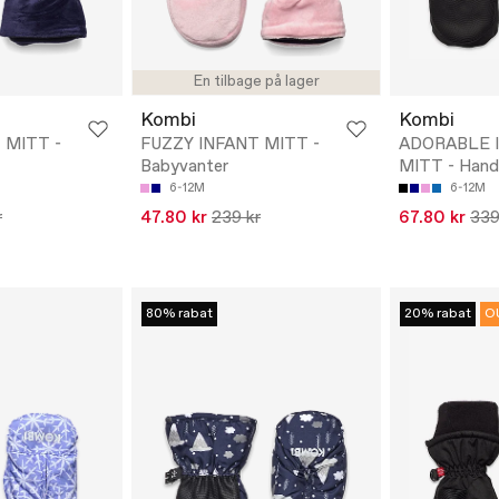
En tilbage på lager
Kombi
Kombi
 MITT -
FUZZY INFANT MITT -
ADORABLE 
Babyvanter
MITT - Hand
6-12M
6-12M
r
47.80 kr
239 kr
67.80 kr
339
80% rabat
20% rabat
O