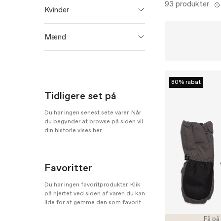
93 produkter
Kvinder
Kombi
29
Mænd
Kombi
12
80% rabat
Tidligere set på
Du har ingen senest sete varer. Når
du begynder at browse på siden vil
din historie vises her.
Favoritter
Du har ingen favoritprodukter. Klik
på hjertet ved siden af varen du kan
lide for at gemme den som favorit.
Få på