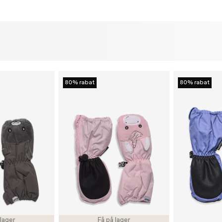
80% rabat
80% rabat
 lager
Få på lager