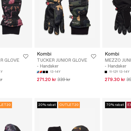
Kombi
Kombi
OR GLOVE
TUCKER JUNIOR GLOVE
MEZZO JUN
- Handsker
- Handsker
4Y
13-14Y
11-12Y
13-14Y
kr
271.20 kr
339 kr
279.30 kr
39
LET20
20% rabat
OUTLET20
70% rabat
E