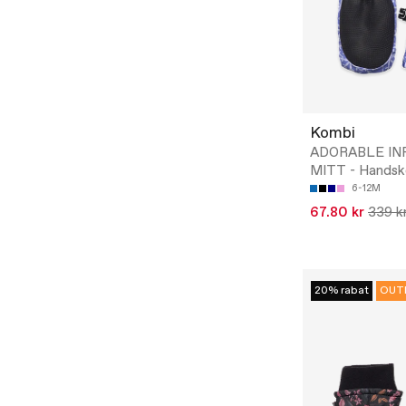
Kombi
ADORABLE IN
MITT - Handsk
6-12M
67.80 kr
339 k
20% rabat
OUT