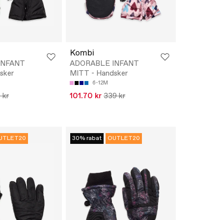
Kombi
INFANT
ADORABLE INFANT
sker
MITT - Handsker
6-12M
 kr
101.70 kr
339 kr
UTLET20
30% rabat
OUTLET20