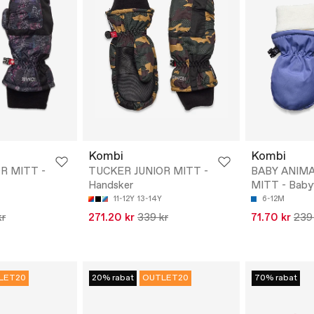
Kombi
Kombi
R MITT -
TUCKER JUNIOR MITT -
BABY ANIMA
Handsker
MITT - Baby
11-12Y
13-14Y
6-12M
kr
271.20 kr
339 kr
71.70 kr
239
LET20
20% rabat
OUTLET20
70% rabat