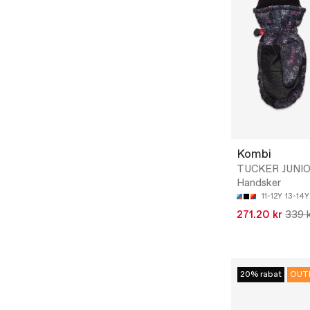
Kombi
TUCKER JUNIO
Handsker
11-12Y
13-14Y
271.20 kr
339 
20% rabat
OUT