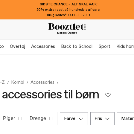
SIDSTE CHANCE – ALT SKAL VÆK!
20% ekstra rabat på hundredvis af varer
Brug koden*: OUTLET20 →
ko
Overtøj
Accessories
Back to School
Sport
Kids ho
A-Z
Kombi
Accessories
accessories til børn
Piger
Drenge
farve
pris
mater