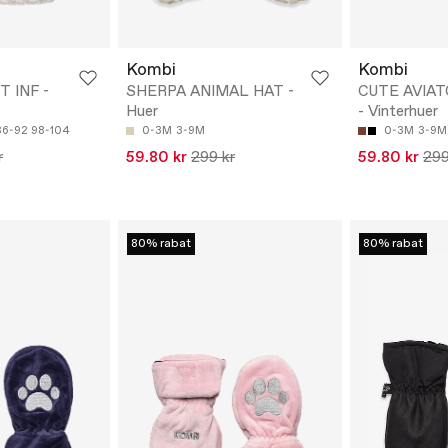
Kombi
Kombi
 INF -
SHERPA ANIMAL HAT -
CUTE AVIAT
Huer
- Vinterhuer
86-92
98-104
0-3M
3-9M
0-3M
3-9M
r
59.80 kr
299 kr
59.80 kr
299
80% rabat
80% rabat