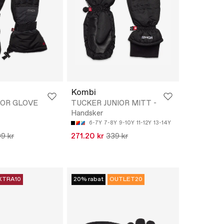
Kombi
IOR GLOVE
TUCKER JUNIOR MITT -
Handsker
6-7Y
7-8Y
9-10Y
11-12Y
13-14Y
9 kr
271.20 kr
339 kr
XTRA10
20% rabat
OUTLET20