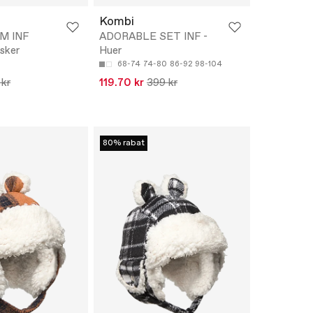
Kombi
M INF
ADORABLE SET INF -
sker
Huer
68-74
74-80
86-92
98-104
 kr
119.70 kr
399 kr
80% rabat