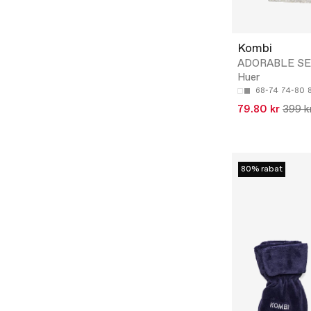
Kombi
ADORABLE SET
Huer
68-74
74-80
79.80 kr
399 k
80% rabat