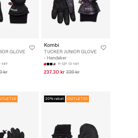
Kombi
NIOR GLOVE
TUCKER JUNIOR GLOVE
- Handsker
3-14Y
11-12Y
13-14Y
9 kr
237.30 kr
339 kr
UTLET20
20% rabat
OUTLET20