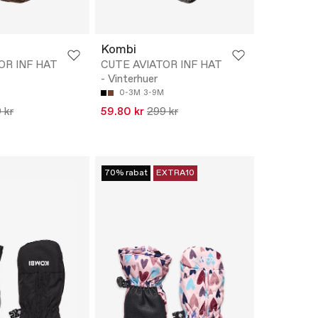
Kombi
OR INF HAT
CUTE AVIATOR INF HAT
- Vinterhuer
0-3M
3-9M
 kr
59.80 kr
299 kr
70% rabat
EXTRA10