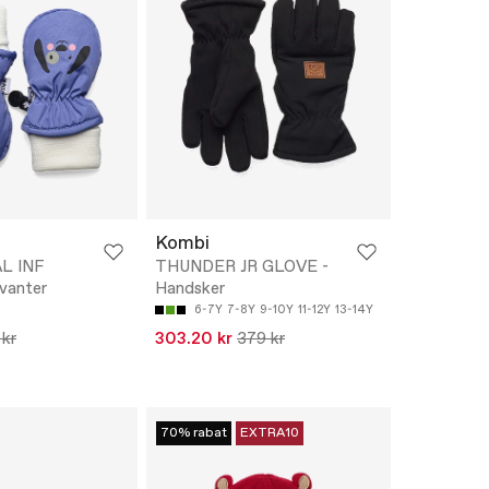
Kombi
L INF
THUNDER JR GLOVE -
vanter
Handsker
6-7Y
7-8Y
9-10Y
11-12Y
13-14Y
 kr
303.20 kr
379 kr
70% rabat
EXTRA10