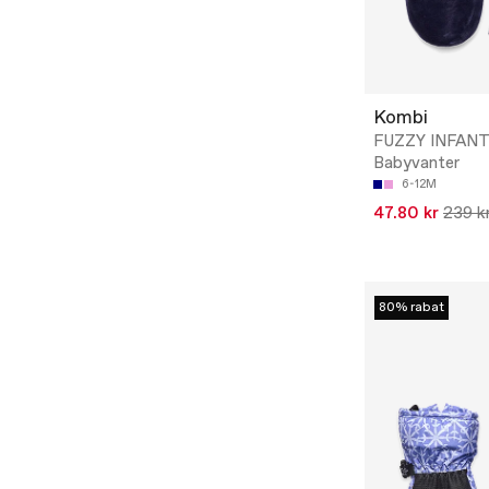
Kombi
FUZZY INFANT
Babyvanter
6-12M
47.80 kr
239 k
80% rabat