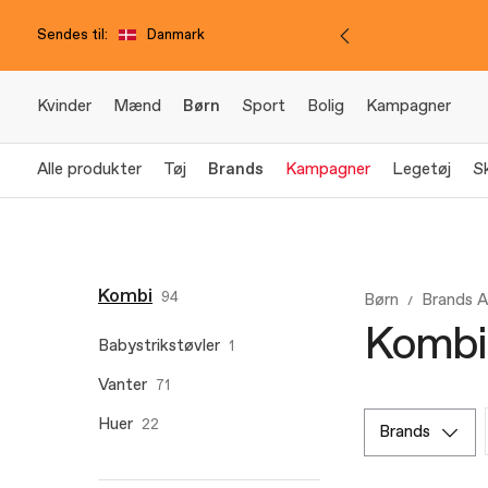
Sendes til:
Danmark
Kvinder
Mænd
Børn
Sport
Bolig
Kampagner
Alle produkter
Tøj
Brands
Kampagner
Legetøj
S
Kombi
94
Børn
Brands 
Kombi 
Babystrikstøvler
1
Vanter
71
Huer
22
brands