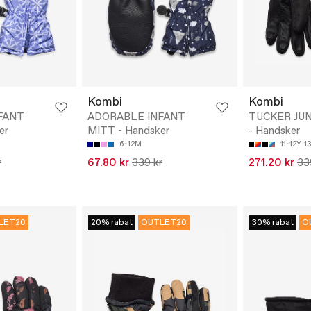
Kombi
Kombi
FANT
ADORABLE INFANT
TUCKER JU
er
MITT - Handsker
- Handsker
6-12M
11-12Y
1
r
67.80 kr
339 kr
271.20 kr
33
LET20
20% rabat
OUTLET20
30% rabat
O