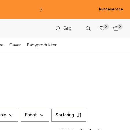
Kundeservice
0
0
Søg
me
Gaver
Babyprodukter
iale
rabat
sortering