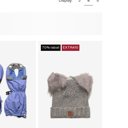
Display:
3
4
5
70% rabat
EXTRA10