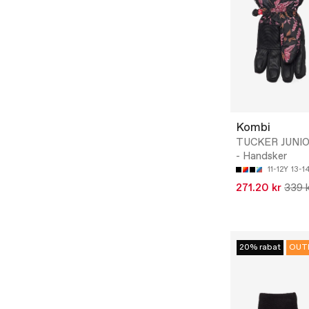
Kombi
TUCKER JUNI
- Handsker
11-12Y
13-1
271.20 kr
339 
20% rabat
OUT