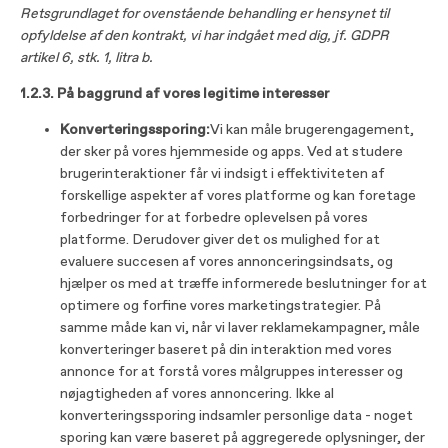
Retsgrundlaget for ovenstående behandling er hensynet til
opfyldelse af den kontrakt, vi har indgået med dig, jf. GDPR
artikel 6, stk. 1, litra b.
1.2.3. På baggrund af vores legitime interesser
Konverteringssporing:
Vi kan måle brugerengagement,
der sker på vores hjemmeside og apps. Ved at studere
brugerinteraktioner får vi indsigt i effektiviteten af ​​
forskellige aspekter af vores platforme og kan foretage
forbedringer for at forbedre oplevelsen på vores
platforme. Derudover giver det os mulighed for at
evaluere succesen af ​​vores annonceringsindsats, og
hjælper os med at træffe informerede beslutninger for at
optimere og forfine vores marketingstrategier. På
samme måde kan vi, når vi laver reklamekampagner, måle
konverteringer baseret på din interaktion med vores
annonce for at forstå vores målgruppes interesser og
nøjagtigheden af ​​vores annoncering. Ikke al
konverteringssporing indsamler personlige data - noget
sporing kan være baseret på aggregerede oplysninger, der