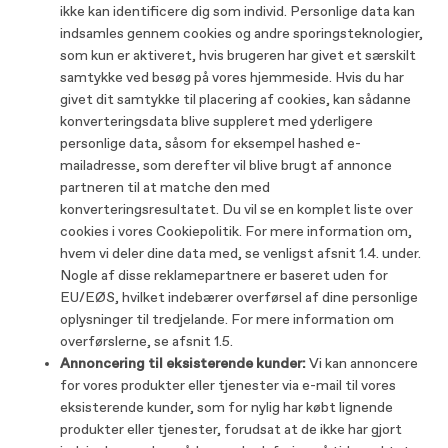
ikke kan identificere dig som individ. Personlige data kan
indsamles gennem cookies og andre sporingsteknologier,
som kun er aktiveret, hvis brugeren har givet et særskilt
samtykke ved besøg på vores hjemmeside. Hvis du har
givet dit samtykke til placering af cookies, kan sådanne
konverteringsdata blive suppleret med yderligere
personlige data, såsom for eksempel hashed e-
mailadresse, som derefter vil blive brugt af annonce
partneren til at matche den med
konverteringsresultatet. Du vil se en komplet liste over
cookies i vores Cookiepolitik. For mere information om,
hvem vi deler dine data med, se venligst afsnit 1.4. under.
Nogle af disse reklamepartnere er baseret uden for
EU/EØS, hvilket indebærer overførsel af dine personlige
oplysninger til tredjelande. For mere information om
overførslerne, se afsnit 1.5.
Annoncering til eksisterende kunder:
Vi kan annoncere
for vores produkter eller tjenester via e-mail til vores
eksisterende kunder, som for nylig har købt lignende
produkter eller tjenester, forudsat at de ikke har gjort