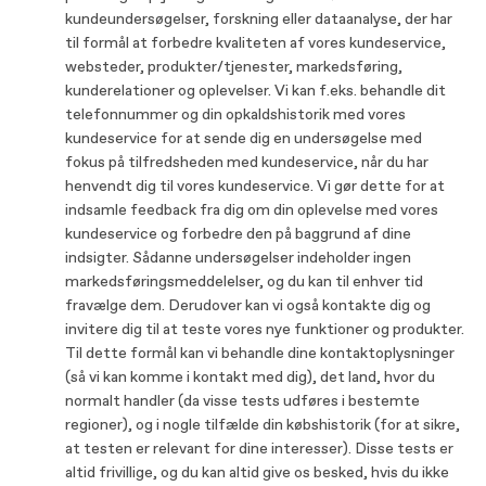
kundeundersøgelser, forskning eller dataanalyse, der har
til formål at forbedre kvaliteten af vores kundeservice,
websteder, produkter/tjenester, markedsføring,
kunderelationer og oplevelser. Vi kan f.eks. behandle dit
telefonnummer og din opkaldshistorik med vores
kundeservice for at sende dig en undersøgelse med
fokus på tilfredsheden med kundeservice, når du har
henvendt dig til vores kundeservice. Vi gør dette for at
indsamle feedback fra dig om din oplevelse med vores
kundeservice og forbedre den på baggrund af dine
indsigter. Sådanne undersøgelser indeholder ingen
markedsføringsmeddelelser, og du kan til enhver tid
fravælge dem. Derudover kan vi også kontakte dig og
invitere dig til at teste vores nye funktioner og produkter.
Til dette formål kan vi behandle dine kontaktoplysninger
(så vi kan komme i kontakt med dig), det land, hvor du
normalt handler (da visse tests udføres i bestemte
regioner), og i nogle tilfælde din købshistorik (for at sikre,
at testen er relevant for dine interesser). Disse tests er
altid frivillige, og du kan altid give os besked, hvis du ikke