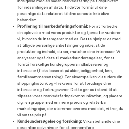
indsigelse mod en sådan markedsføring på tidspunktet
for indsamlingen af ​​data. Til dette formål vil dine
personlige data relateret til dine seneste køb blive
behandlet.
Profilering til markedsføringsformål:
For at forbedre
din oplevelse med vores produkter og tjenester vurderer
vi, hvordan du interagerer med os. Dette hjælper os med
at tilbyde personlige anbefalinger og sikre, at de
produkter og indhold, du ser, matcher dine interesser. Vi
analyserer også data til markedsundersøgelser, for at
forstå forskellige kundegruppers indkøbsvaner og
interesser (f.eks. baseret på alder, beliggenhed, køn,
familiesammensætning). For eksempel kan vi studere din
shoppinghistorik og -frekvens for at forudsige dine
interesser og forbrugsvaner. Dette gør os i stand til at
tilpasse vores markedsføringskommunikation, og placere
dig i en gruppe med en mere præcis og relaterbar
marketingrejse, der stemmer overens med det, vi tror, ​​du
vil sætte pris på.
Kundeundersøgelse og forskning:
Vi kan behandle dine
personlige oplysninger for at gennemføre