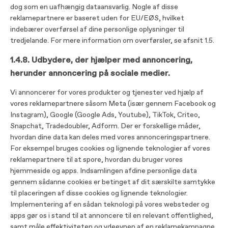
dog som en uafhængig dataansvarlig. Nogle af disse
reklamepartnere er baseret uden for EU/EØS, hvilket
indebærer overførsel af dine personlige oplysninger til
tredjelande. For mere information om overførsler, se afsnit 1.5.
1.4.8. Udbydere, der hjælper med annoncering,
herunder annoncering på sociale medier.
Vi annoncerer for vores produkter og tjenester ved hjælp af
vores reklamepartnere såsom Meta (især gennem Facebook og
Instagram), Google (Google Ads, Youtube), TikTok, Criteo,
Snapchat, Tradedoubler, Adform. Der er forskellige måder,
hvordan dine data kan deles med vores annonceringspartnere.
For eksempel bruges cookies og lignende teknologier af vores
reklamepartnere til at spore, hvordan du bruger vores
hjemmeside og apps. Indsamlingen af​​dine personlige data
gennem sådanne cookies er betinget af dit særskilte samtykke
til placeringen af ​​disse cookies og lignende teknologier.
Implementering af en sådan teknologi på vores websteder og
apps gør os i stand til at annoncere til en relevant offentlighed,
samt måle effektiviteten og ydeevnen af ​​en reklamekampagne