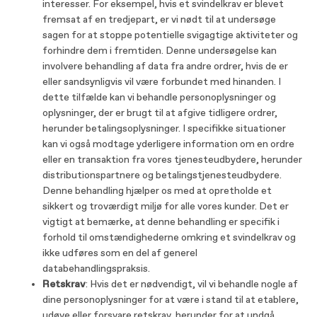
interesser. For eksempel, hvis et svindelkrav er blevet
fremsat af en tredjepart, er vi nødt til at undersøge
sagen for at stoppe potentielle svigagtige aktiviteter og
forhindre dem i fremtiden. Denne undersøgelse kan
involvere behandling af data fra andre ordrer, hvis de er
eller sandsynligvis vil være forbundet med hinanden. I
dette tilfælde kan vi behandle personoplysninger og
oplysninger, der er brugt til at afgive tidligere ordrer,
herunder betalingsoplysninger. I specifikke situationer
kan vi også modtage yderligere information om en ordre
eller en transaktion fra vores tjenesteudbydere, herunder
distributionspartnere og betalingstjenesteudbydere.
Denne behandling hjælper os med at opretholde et
sikkert og troværdigt miljø for alle vores kunder. Det er
vigtigt at bemærke, at denne behandling er specifik i
forhold til omstændighederne omkring et svindelkrav og
ikke udføres som en del af generel
databehandlingspraksis.
Retskrav
: Hvis det er nødvendigt, vil vi behandle nogle af
dine personoplysninger for at være i stand til at etablere,
udøve eller forsvare retskrav, herunder for at undgå,