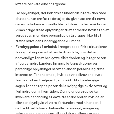
lettere besvare dine spørgsmål.
De oplysninger, der indsamles under din interaktion med
chatten, kan omfatte detaljer, du giver, såsom dit navn,
din e-mailadresse og indholdet af dine chatinteraktioner.
Vi kan bruge disse oplysninger til at forbedre kvaliteten af
vores svar, men dine personlige data bruges ikke til at
træne selve den underliggende AI-model.
Forebyggelse af svindel:
I meget specifikke situationer
fra sag til sag kan vi behandle dine data, hvis det er
nødvendigt for at beskytte sikkerheden og integriteten
af ​​vores andre kunders finansielle transaktioner og
personlige oplysninger samt en anden persons legitime
interesser. For eksempel, hvis et svindelkrav er blevet
fremsat af en tredjepart, er vi nødt til at undersøge
sagen for at stoppe potentielle svigagtige aktiviteter og
forhindre dem i fremtiden. Denne undersøgelse kan
involvere behandling af data fra andre ordrer, hvis de er
eller sandsynligvis vil være forbundet med hinanden. I
dette tilfælde kan vi behandle personoplysninger og