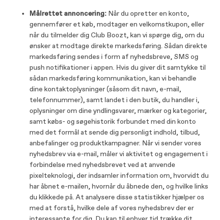
Målrettet annoncering:
Når du opretter en konto,
gennemfører et køb, modtager en velkomstkupon, eller
når du tilmelder dig Club Boozt, kan vi spørge dig, om du
ønsker at modtage direkte markedsføring. Sådan direkte
markedsføring sendes i form af nyhedsbreve, SMS og
push notifikationer i appen. Hvis du giver dit samtykke til
sådan markedsføring kommunikation, kan vi behandle
dine kontaktoplysninger (såsom dit navn, e-mail,
telefonnummer), samt landet i den butik, du handler i,
oplysninger om dine yndlingsvarer, mærker og kategorier,
samt købs- og søgehistorik forbundet med din konto
med det formål at sende dig personligt indhold, tilbud,
anbefalinger og produktkampagner. Når vi sender vores
nyhedsbrev via e-mail, måler vi aktivitet og engagement i
forbindelse med nyhedsbrevet ved at anvende
pixelteknologi, der indsamler information om, hvorvidt du
har åbnet e-mailen, hvornår du åbnede den, og hvilke links
du klikkede på. At analysere disse statistikker hjælper os
med at forstå, hvilke dele af vores nyhedsbrev der er
interessante for dig. Du kan til enhver tid trække dit