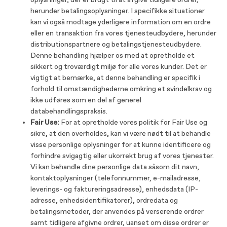
oplysninger, der er brugt til at afgive tidligere ordrer,
herunder betalingsoplysninger. I specifikke situationer
kan vi også modtage yderligere information om en ordre
eller en transaktion fra vores tjenesteudbydere, herunder
distributionspartnere og betalingstjenesteudbydere.
Denne behandling hjælper os med at opretholde et
sikkert og troværdigt miljø for alle vores kunder. Det er
vigtigt at bemærke, at denne behandling er specifik i
forhold til omstændighederne omkring et svindelkrav og
ikke udføres som en del af generel
databehandlingspraksis.
Fair Use:
For at opretholde vores politik for Fair Use og
sikre, at den overholdes, kan vi være nødt til at behandle
visse personlige oplysninger for at kunne identificere og
forhindre svigagtig eller ukorrekt brug af vores tjenester.
Vi kan behandle dine personlige data såsom dit navn,
kontaktoplysninger (telefonnummer, e-mailadresse,
leverings- og faktureringsadresse), enhedsdata (IP-
adresse, enhedsidentifikatorer), ordredata og
betalingsmetoder, der anvendes på verserende ordrer
samt tidligere afgivne ordrer, uanset om disse ordrer er