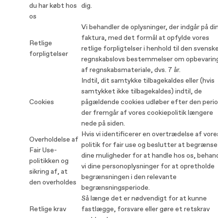
du har købt hos
dig.
os
Vi behandler de oplysninger, der indgår på di
faktura, med det formål at opfylde vores
Retlige
retlige forpligtelser i henhold til den svensk
forpligtelser
regnskabslovs bestemmelser om opbevarin
af regnskabsmateriale, dvs. 7 år.
Indtil, dit samtykke tilbagekaldes eller (hvis
samtykket ikke tilbagekaldes) indtil, de
Cookies
pågældende cookies udløber efter den perio
der fremgår af vores cookiepolitik længere
nede på siden.
Hvis vi identificerer en overtrædelse af vore
Overholdelse af
politik for fair use og beslutter at begrænse
Fair Use-
dine muligheder for at handle hos os, behan
politikken og
vi dine personoplysninger for at opretholde
sikring af, at
begrænsningen i den relevante
den overholdes
begrænsningsperiode.
Så længe det er nødvendigt for at kunne
Retlige krav
fastlægge, forsvare eller gøre et retskrav