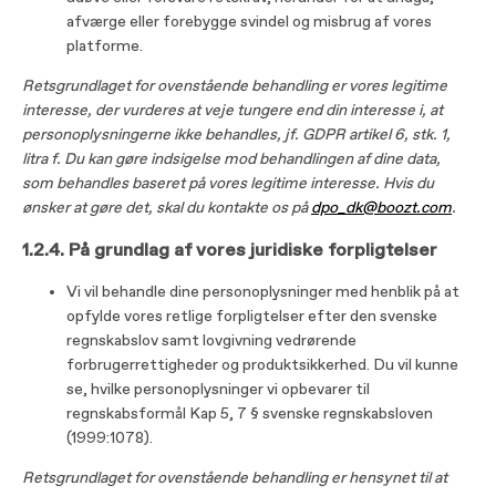
afværge eller forebygge svindel og misbrug af vores
platforme.
Retsgrundlaget for ovenstående behandling er vores legitime
interesse, der vurderes at veje tungere end din interesse i, at
personoplysningerne ikke behandles, jf. GDPR artikel 6, stk. 1,
litra f. Du kan gøre indsigelse mod behandlingen af dine data,
som behandles baseret på vores legitime interesse. Hvis du
ønsker at gøre det, skal du kontakte os på
dpo_dk@boozt.com
.
1.2.4. På grundlag af vores juridiske forpligtelser
Vi vil behandle dine personoplysninger med henblik på at
opfylde vores retlige forpligtelser efter den svenske
regnskabslov samt lovgivning vedrørende
forbrugerrettigheder og produktsikkerhed. Du vil kunne
se, hvilke personoplysninger vi opbevarer til
regnskabsformål Kap 5, 7 § svenske regnskabsloven
(1999:1078).
Retsgrundlaget for ovenstående behandling er hensynet til at