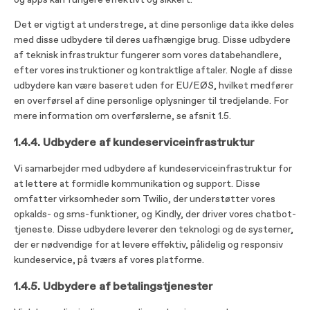
og apps kan fungere effektivt og sikkert.
Det er vigtigt at understrege, at dine personlige data ikke deles
med disse udbydere til deres uafhængige brug. Disse udbydere
af teknisk infrastruktur fungerer som vores databehandlere,
efter vores instruktioner og kontraktlige aftaler. Nogle af disse
udbydere kan være baseret uden for EU/EØS, hvilket medfører
en overførsel af dine personlige oplysninger til tredjelande. For
mere information om overførslerne, se afsnit 1.5.
1.4.4.
Udbydere af kundeserviceinfrastruktur
Vi samarbejder med udbydere af kundeserviceinfrastruktur for
at lettere at formidle kommunikation og support. Disse
omfatter virksomheder som Twilio, der understøtter vores
opkalds- og sms-funktioner, og Kindly, der driver vores chatbot-
tjeneste. Disse udbydere leverer den teknologi og de systemer,
der er nødvendige for at levere effektiv, pålidelig og responsiv
kundeservice, på tværs af vores platforme.
1.4.5. Udbydere af betalingstjenester