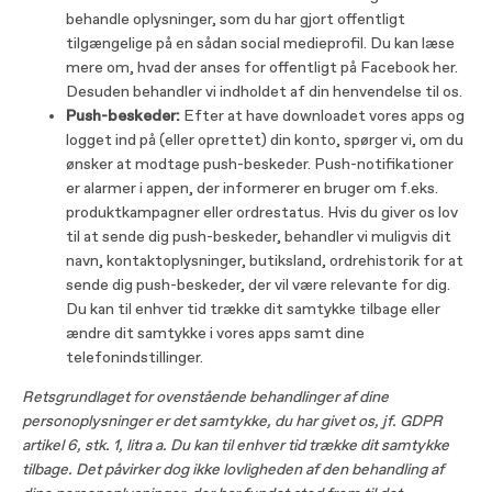
behandle oplysninger, som du har gjort offentligt
tilgængelige på en sådan social medieprofil. Du kan læse
mere om, hvad der anses for offentligt på Facebook her.
Desuden behandler vi indholdet af din henvendelse til os.
Push-beskeder:
Efter at have downloadet vores apps og
logget ind på (eller oprettet) din konto, spørger vi, om du
ønsker at modtage push-beskeder. Push-notifikationer
er alarmer i appen, der informerer en bruger om f.eks.
produktkampagner eller ordrestatus. Hvis du giver os lov
til at sende dig push-beskeder, behandler vi muligvis dit
navn, kontaktoplysninger, butiksland, ordrehistorik for at
sende dig push-beskeder, der vil være relevante for dig.
Du kan til enhver tid trække dit samtykke tilbage eller
ændre dit samtykke i vores apps samt dine
telefonindstillinger.
Retsgrundlaget for ovenstående behandlinger af dine
personoplysninger er det samtykke, du har givet os, jf. GDPR
artikel 6, stk. 1, litra a. Du kan til enhver tid trække dit samtykke
tilbage. Det påvirker dog ikke lovligheden af den behandling af