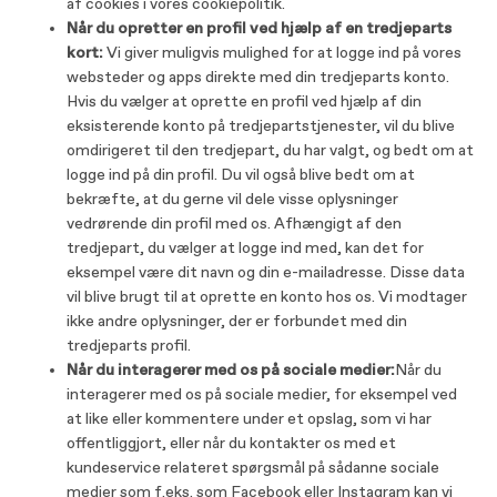
af cookies i vores cookiepolitik.
Når du opretter en profil ved hjælp af en tredjeparts
kort:
Vi giver muligvis mulighed for at logge ind på vores
websteder og apps direkte med din tredjeparts konto.
Hvis du vælger at oprette en profil ved hjælp af din
eksisterende konto på tredjepartstjenester, vil du blive
omdirigeret til den tredjepart, du har valgt, og bedt om at
logge ind på din profil. Du vil også blive bedt om at
bekræfte, at du gerne vil dele visse oplysninger
vedrørende din profil med os. Afhængigt af den
tredjepart, du vælger at logge ind med, kan det for
eksempel være dit navn og din e-mailadresse. Disse data
vil blive brugt til at oprette en konto hos os. Vi modtager
ikke andre oplysninger, der er forbundet med din
tredjeparts profil.
Når du interagerer med os på sociale medier:
Når du
interagerer med os på sociale medier, for eksempel ved
at like eller kommentere under et opslag, som vi har
offentliggjort, eller når du kontakter os med et
kundeservice relateret spørgsmål på sådanne sociale
medier som f.eks. som Facebook eller Instagram kan vi