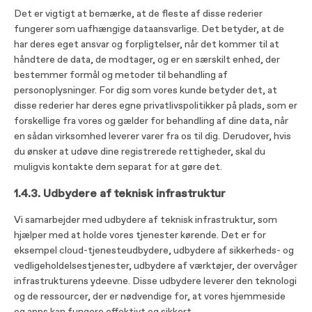
Det er vigtigt at bemærke, at de fleste af disse rederier
fungerer som uafhængige dataansvarlige. Det betyder, at de
har deres eget ansvar og forpligtelser, når det kommer til at
håndtere de data, de modtager, og er en særskilt enhed, der
bestemmer formål og metoder til behandling af
personoplysninger. For dig som vores kunde betyder det, at
disse rederier har deres egne privatlivspolitikker på plads, som er
forskellige fra vores og gælder for behandling af dine data, når
en sådan virksomhed leverer varer fra os til dig. Derudover, hvis
du ønsker at udøve dine registrerede rettigheder, skal du
muligvis kontakte dem separat for at gøre det.
1.4.3. Udbydere af teknisk infrastruktur
Vi samarbejder med udbydere af teknisk infrastruktur, som
hjælper med at holde vores tjenester kørende. Det er for
eksempel cloud-tjenesteudbydere, udbydere af sikkerheds- og
vedligeholdelsestjenester, udbydere af værktøjer, der overvåger
infrastrukturens ydeevne. Disse udbydere leverer den teknologi
og de ressourcer, der er nødvendige for, at vores hjemmeside