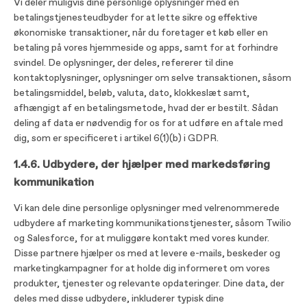
Vi deler muligvis dine personlige oplysninger med en
betalingstjenesteudbyder for at lette sikre og effektive
økonomiske transaktioner, når du foretager et køb eller en
betaling på vores hjemmeside og apps, samt for at forhindre
svindel. De oplysninger, der deles, refererer til dine
kontaktoplysninger, oplysninger om selve transaktionen, såsom
betalingsmiddel, beløb, valuta, dato, klokkeslæt samt,
afhængigt af en betalingsmetode, hvad der er bestilt. Sådan
deling af data er nødvendig for os for at udføre en aftale med
dig, som er specificeret i artikel 6(1)(b) i GDPR.
1.4.6. Udbydere, der hjælper med markedsføring
kommunikation
Vi kan dele dine personlige oplysninger med velrenommerede
udbydere af marketing kommunikationstjenester, såsom Twilio
og Salesforce, for at muliggøre kontakt med vores kunder.
Disse partnere hjælper os med at levere e-mails, beskeder og
marketingkampagner for at holde dig informeret om vores
produkter, tjenester og relevante opdateringer. Dine data, der
deles med disse udbydere, inkluderer typisk dine