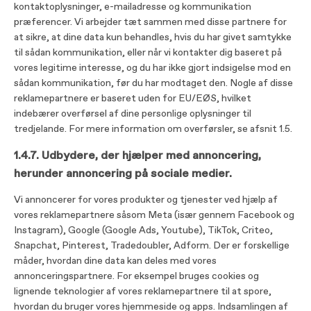
kontaktoplysninger, e-mailadresse og kommunikation
præferencer. Vi arbejder tæt sammen med disse partnere for
at sikre, at dine data kun behandles, hvis du har givet samtykke
til sådan kommunikation, eller når vi kontakter dig baseret på
vores legitime interesse, og du har ikke gjort indsigelse mod en
sådan kommunikation, før du har modtaget den. Nogle af disse
reklamepartnere er baseret uden for EU/EØS, hvilket
indebærer overførsel af dine personlige oplysninger til
tredjelande. For mere information om overførsler, se afsnit 1.5.
1.4.7. Udbydere, der hjælper med annoncering,
herunder annoncering på sociale medier.
Vi annoncerer for vores produkter og tjenester ved hjælp af
vores reklamepartnere såsom Meta (især gennem Facebook og
Instagram), Google (Google Ads, Youtube), TikTok, Criteo,
Snapchat, Pinterest, Tradedoubler, Adform. Der er forskellige
måder, hvordan dine data kan deles med vores
annonceringspartnere. For eksempel bruges cookies og
lignende teknologier af vores reklamepartnere til at spore,
hvordan du bruger vores hjemmeside og apps. Indsamlingen af​​