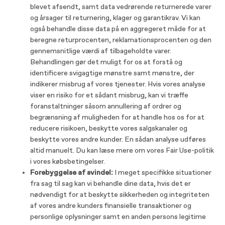
blevet afsendt, samt data vedrørende returnerede varer
og årsager til returnering, klager og garantikrav. Vi kan
også behandle disse data på en aggregeret måde for at
beregne returprocenten, reklamationsprocenten og den
gennemsnitlige værdi af tilbageholdte varer.
Behandlingen gør det muligt for os at forstå og
identificere svigagtige mønstre samt mønstre, der
indikerer misbrug af vores tjenester. Hvis vores analyse
viser en risiko for et sådant misbrug, kan vi træffe
foranstaltninger såsom annullering af ordrer og
begrænsning af muligheden for at handle hos os for at
reducere risikoen, beskytte vores salgskanaler og
beskytte vores andre kunder. En sådan analyse udføres
altid manuelt. Du kan læse mere om vores Fair Use-politik
i vores købsbetingelser.
Forebyggelse af svindel:
I meget specifikke situationer
fra sag til sag kan vi behandle dine data, hvis det er
nødvendigt for at beskytte sikkerheden og integriteten
af ​​vores andre kunders finansielle transaktioner og
personlige oplysninger samt en anden persons legitime