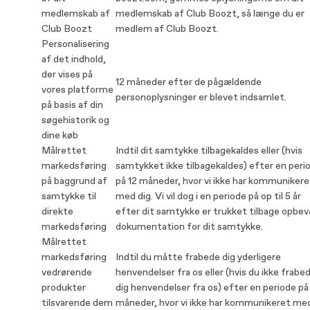
medlemskab af
medlemskab af Club Boozt, så længe du er
Club Boozt
medlem af Club Boozt.
Personalisering
af det indhold,
der vises på
12 måneder efter de pågældende
vores platforme
personoplysninger er blevet indsamlet.
på basis af din
søgehistorik og
dine køb
Målrettet
Indtil dit samtykke tilbagekaldes eller (hvis
markedsføring
samtykket ikke tilbagekaldes) efter en peri
på baggrund af
på 12 måneder, hvor vi ikke har kommunikere
samtykke til
med dig. Vi vil dog i en periode på op til 5 år
direkte
efter dit samtykke er trukket tilbage opbev
markedsføring
dokumentation for dit samtykke.
Målrettet
markedsføring
Indtil du måtte frabede dig yderligere
vedrørende
henvendelser fra os eller (hvis du ikke frabe
produkter
dig henvendelser fra os) efter en periode på
tilsvarende dem
måneder, hvor vi ikke har kommunikeret me