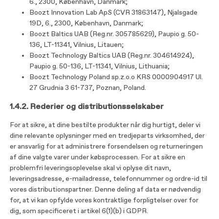
6., 2300, København, Danmark;
Boozt Innovation Lab ApS (CVR 31863147), Njalsgade
19D, 6., 2300, København, Danmark;
Boozt Baltics UAB (Reg.nr. 305785629), Paupio g. 50-
136, LT-11341, Vilnius, Litauen;
Boozt Technology Baltics UAB (Reg.nr. 304614924),
Paupio g. 50-136, LT-11341, Vilnius, Lithuania;
Boozt Technology Poland sp.z.o.o KRS 0000904917 Ul.
27 Grudnia 3 61-737, Poznan, Poland.
1.4.2. Rederier og distributionsselskaber
For at sikre, at dine bestilte produkter når dig hurtigt, deler vi
dine relevante oplysninger med en tredjeparts virksomhed, der
er ansvarlig for at administrere forsendelsen og returneringen
af ​​dine valgte varer under købsprocessen. For at sikre en
problemfri leveringsoplevelse skal vi oplyse dit navn,
leveringsadresse, e-mailadresse, telefonnummer og ordre-id til
vores distributionspartner. Denne deling af data er nødvendig
for, at vi kan opfylde vores kontraktlige forpligtelser over for
dig, som specificeret i artikel 6(1)(b) i GDPR.