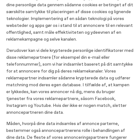
dine personlige data gennem sådanne cookies er betinget af dit
særskilte samtykke til placeringen af ​​disse cookies og lignende
teknologier. Implementering af en sådan teknologi på vores
websteder og apps gør os i stand til at annoncere til en relevant
offentlighed, samt måle effektiviteten og ydeevnen af ​​en
reklamekampagne og selve kanalen.
Derudover kan vi dele krypterede personlige identifikatorer med
disse reklamepartnere (for eksempel din e-mail eller
telefonnummer), som vi har indsamlet baseret på dit samtykke
for at annoncere for dig på deres reklamekanaler. Vores
reklamepartner indsamler sådanne krypterede data og udfører
matchning mod deres egen database. I tilfælde af, at kampen
er lykkedes, kan vores annoncer nå dig, mens du bruger
tjenester fra vores reklamepartnere, såsom Facebook,
Instagram og Youtube. Hvis der ikke er nogen match, sletter
annoncepartneren dine data.
Måden, hvorpå dine data indsamles af annonce parterne,
bestemmer også annoncepartnerens rolle i behandlingen af ​​
dine data. De fleste af vores annonceringspartnere fungerer