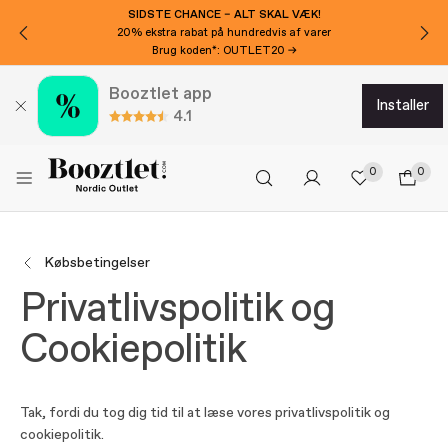
SIDSTE CHANCE – ALT SKAL VÆK!
20% ekstra rabat på hundredvis af varer
Brug koden*: OUTLET20 →
Booztlet app
installer
4.1
0
0
Købsbetingelser
Privatlivspolitik og
Cookiepolitik
Tak, fordi du tog dig tid til at læse vores privatlivspolitik og
cookiepolitik.