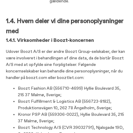
gældende.
1.4. Hvem deler vi dine personoplysninger
med
1.4.1. Virksomheder i Boozt-koncernen
Udover Boozt A/S er der andre Boozt Group-selskaber, der kan
være involveret i behandlingen af ​​dine data, da de bistår Boozt
A/S med at opfylde sine forpligtelser. Følgende
koncernselskaber kan behandle dine personoplysninger, når du
handler på boozt.com eller booztlet.com:
Boozt Fashion AB (556710-4699) Hyllie Boulevard 35,
215 37 Malmø, Sverige;
Boozt Fulfillment & Logistics AB (556723-8182),
Produktionsvägen 10, 262 78 Ängelholm, Sverige;
Kronor PSP AB (559306-0022), Hyllie Boulevard 35, 215
37 Malmø, Sverige;
Boozt Technology A/S (CVR 39032791), Njalsgade 19D,