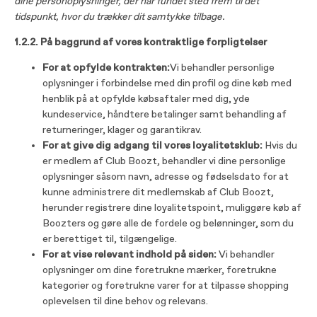
dine personoplysninger, der har fundet sted frem til det
tidspunkt, hvor du trækker dit samtykke tilbage.
1.2.2. På baggrund af vores kontraktlige forpligtelser
For at opfylde kontrakten:
Vi behandler personlige
oplysninger i forbindelse med din profil og dine køb med
henblik på at opfylde købsaftaler med dig, yde
kundeservice, håndtere betalinger samt behandling af
returneringer, klager og garantikrav.
For at give dig adgang til vores loyalitetsklub:
Hvis du
er medlem af Club Boozt, behandler vi dine personlige
oplysninger såsom navn, adresse og fødselsdato for at
kunne administrere dit medlemskab af Club Boozt,
herunder registrere dine loyalitetspoint, muliggøre køb af
Boozters og gøre alle de fordele og belønninger, som du
er berettiget til, tilgængelige.
For at vise relevant indhold på siden:
Vi behandler
oplysninger om dine foretrukne mærker, foretrukne
kategorier og foretrukne varer for at tilpasse shopping
oplevelsen til dine behov og relevans.