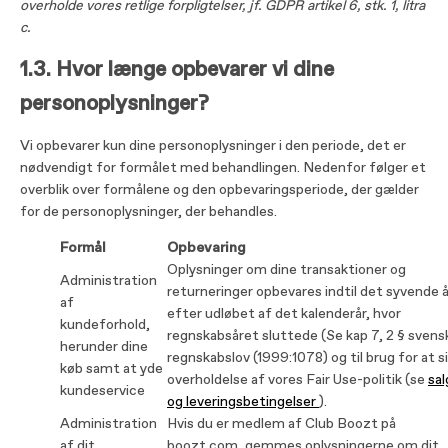
overholde vores retlige forpligtelser, jf. GDPR artikel 6, stk. 1, litra
c.
1.3. Hvor længe opbevarer vi dine
personoplysninger?
Vi opbevarer kun dine personoplysninger i den periode, det er
nødvendigt for formålet med behandlingen. Nedenfor følger et
overblik over formålene og den opbevaringsperiode, der gælder
for de personoplysninger, der behandles.
Formål
Opbevaring
Oplysninger om dine transaktioner og
Administration
returneringer opbevares indtil det syvende å
af
efter udløbet af det kalenderår, hvor
kundeforhold,
regnskabsåret sluttede (Se kap 7, 2 § svens
herunder dine
regnskabslov (1999:1078) og til brug for at s
køb samt at yde
overholdelse af vores Fair Use-politik (se
sal
kundeservice
og leveringsbetingelser
).
Administration
Hvis du er medlem af Club Boozt på
af dit
boozt.com, gemmes oplysningerne om dit