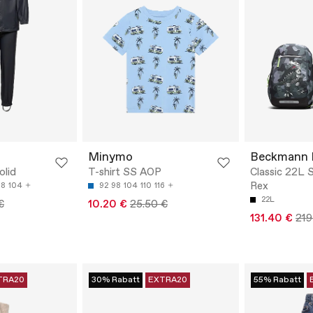
Minymo
Beckmann 
olid
T-shirt SS AOP
Classic 22L 
Rex
98
104
92
98
104
110
116
22L
€
10.20 €
25.50 €
131.40 €
219
TRA20
30% Rabatt
EXTRA20
55% Rabatt