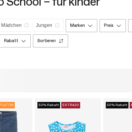
o School – für kinder
Mädchen
Jungen
marken
preis
rabatt
sortieren
TLET25
50% Rabatt
EXTRA20
50% Rabatt