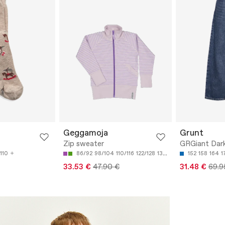
Geggamoja
Grunt
Zip sweater
GRGiant Dark
110
86/92
98/104
110/116
122/128
134/140
152
158
164
1
33.53 €
47.90 €
31.48 €
69.9