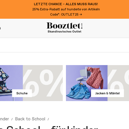
LETZTE CHANCE – ALLES MUSS RAUS!
25% Extra-Rabatt auf hunderte von Artikeln
Code*: OUTLET25 →
n
inder
Back to School