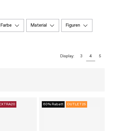
farbe
material
figuren
Display:
3
4
5
EXTRA20
60% Rabatt
OUTLET25