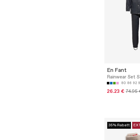
En Fant
Rainwear Set S
80
86
92
26.23 €
74.95 
35% Rabatt
EX