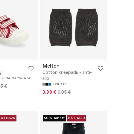
Melton
y
Cotton kneepads - anti-
slip
M
25/14CM
26/14.5CM
27/15.3CM
28/16CM
ONE SIZE
95 €
3.98 €
9.95 €
EXTRA20
50% Rabatt
EXTRA20