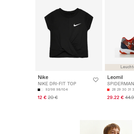
Leucht
Nike
Leomil
NIKE DRI-FIT TOP
SPIDERMAN 
92/98
98/104
28
29
30
31
12 €
20 €
29.22 €
44.