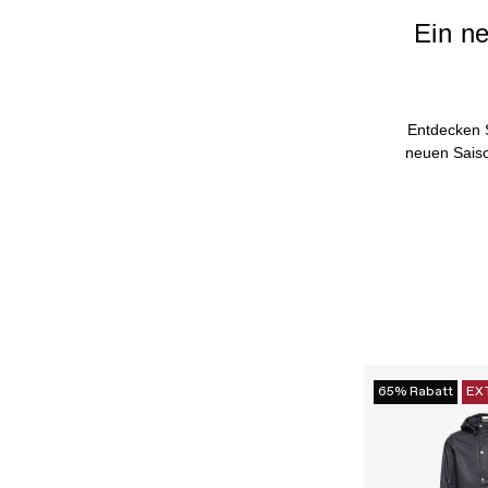
Ein ne
Entdecken S
neuen Saison
65% Rabatt
EX