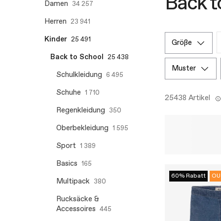
Back t
Damen
34 257
Herren
23 941
Kinder
25 491
größe
Back to School
25 438
muster
Schulkleidung
6 495
Schuhe
1 710
25438 Artikel
Regenkleidung
350
Oberbekleidung
1 595
Sport
1 389
Basics
165
60% Rabatt
OU
Multipack
380
Rucksäcke &
Accessoires
445