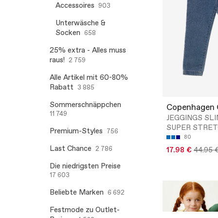
Accessoires
903
Unterwäsche &
Socken
658
25% extra - Alles muss
raus!
2 759
Alle Artikel mit 60-80%
Rabatt
3 885
Sommerschnäppchen
Copenhagen 
11 749
JEGGINGS SLIM
SUPER STRE
Premium-Styles
756
80
Last Chance
2 786
17.98 €
44.95 
Die niedrigsten Preise
17 603
Beliebte Marken
6 692
Festmode zu Outlet-