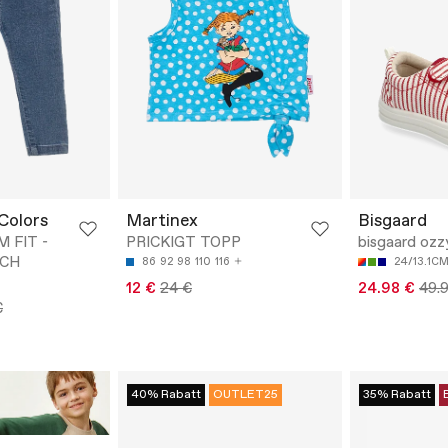
Colors
Martinex
Bisgaard
 FIT -
PRICKIGT TOPP
bisgaard ozz
TCH
86
92
98
110
116
24/13.1C
12 €
24 €
24.98 €
49.
€
40% Rabatt
OUTLET25
35% Rabatt