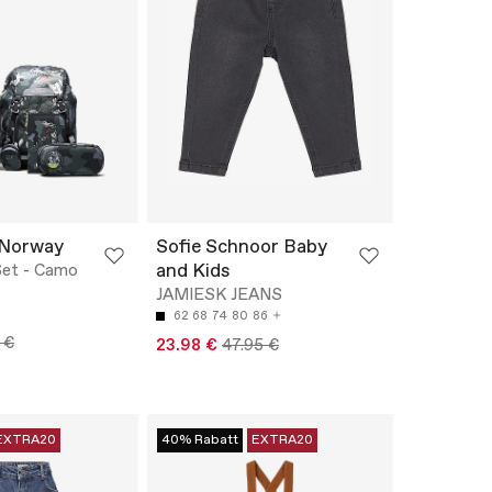
Norway
Sofie Schnoor Baby
and Kids
Set - Camo
JAMIESK JEANS
62
68
74
80
86
 €
23.98 €
47.95 €
EXTRA20
40% Rabatt
EXTRA20