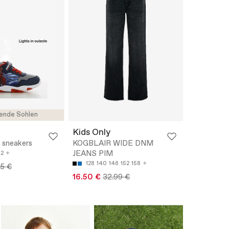
ende Sohlen
Kids Only
sneakers
KOGBLAIR WIDE DNM
JEANS PIM
32
128
140
146
152
158
95 €
16.50 €
32.99 €