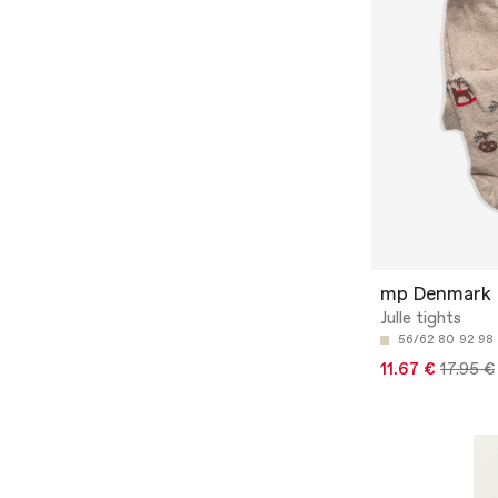
mp Denmark
Julle tights
56/62
80
92
98
11.67 €
17.95 €