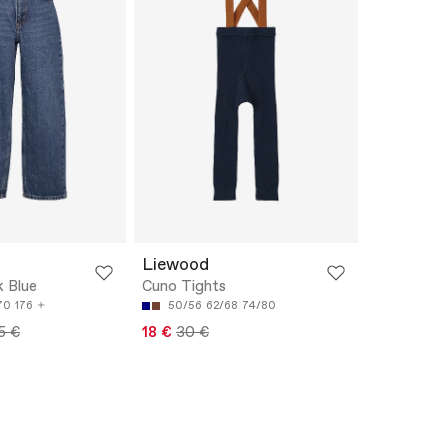
Liewood
 Blue
Cuno Tights
70
176
50/56
62/68
74/80
5 €
18 €
30 €