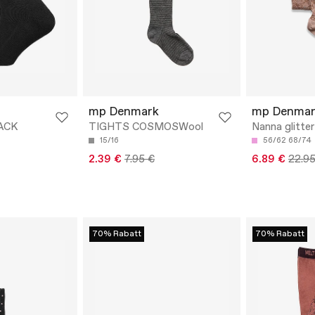
mp Denmark
mp Denmar
ACK
TIGHTS COSMOSWool
Nanna glitter
15/16
56/62
68/74
2.39 €
7.95 €
6.89 €
22.95
70% Rabatt
70% Rabatt