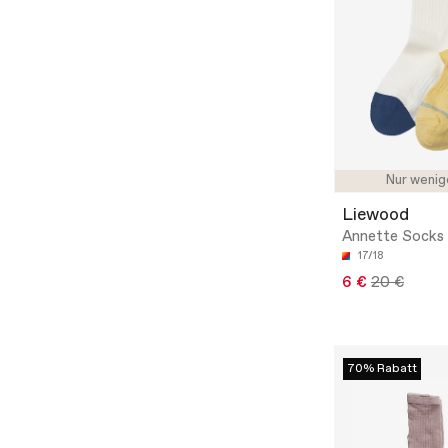
Nur wenig
Liewood
Annette Socks
17/18
6 €
20 €
70% Rabatt