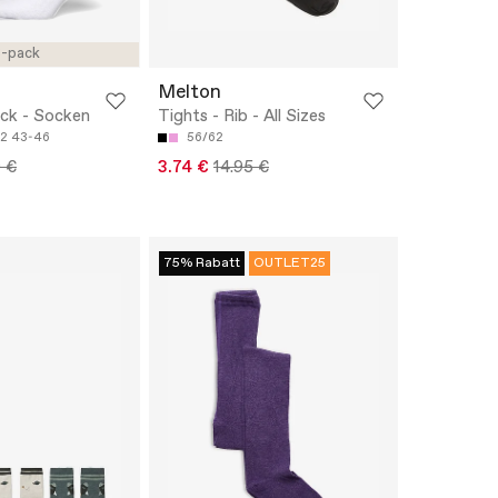
-pack
Melton
ck - Socken
Tights - Rib - All Sizes
2
43-46
56/62
9 €
3.74 €
14.95 €
75% Rabatt
OUTLET25