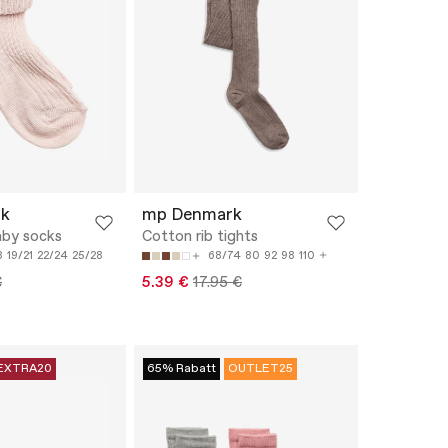
k
mp Denmark
aby socks
Cotton rib tights
8
19/21
22/24
25/28
68/74
80
92
98
110
€
5.39 €
17.95 €
EXTRA20
65% Rabatt
OUTLET25