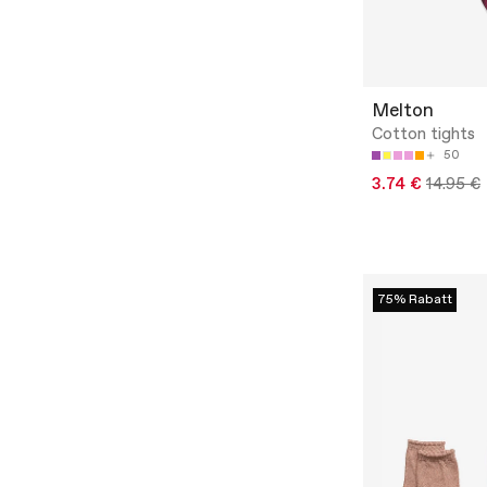
Melton
Cotton tights
50
3.74 €
14.95 €
75% Rabatt