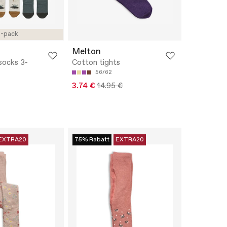
-pack
Melton
socks 3-
Cotton tights
56/62
3.74 €
14.95 €
EXTRA20
75% Rabatt
EXTRA20