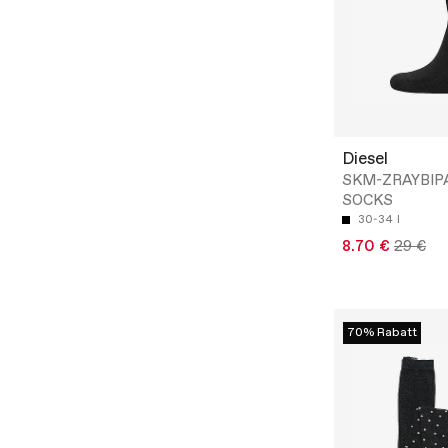
Diesel
SKM-ZRAYBIP
SOCKS
30-34
I
8.70 €
29 €
70% Rabatt