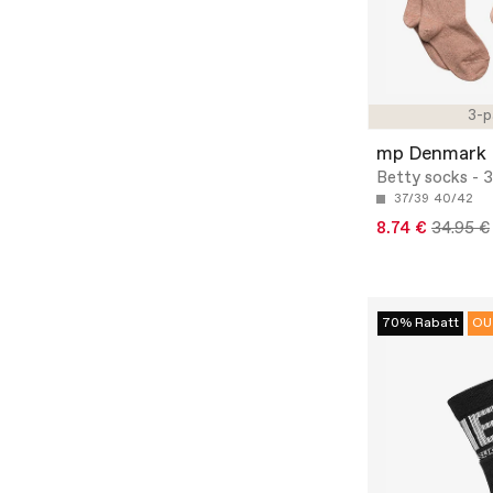
3-p
mp Denmark
Betty socks - 
37/39
40/42
8.74 €
34.95 €
70% Rabatt
OU