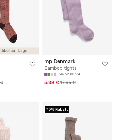
rtikel auf Lager
mp Denmark
Bamboo tights
56/62
68/74
 €
5.39 €
17.95 €
70% Rabatt