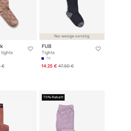
Nur wenige vorrätig
k
FUB
 tights
Tights
70
 €
14.25 €
47.50 €
70% Rabatt