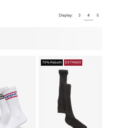
Display:
3
4
5
75% Rabatt
EXTRA20