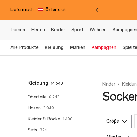
Liefern nach:
Österreich
Damen
Herren
Kinder
Sport
Wohnen
Kampagne
Alle Produkte
Kleidung
Marken
Kampagnen
Spielz
Kleidung
14 546
Kinder
Kleidu
Socken
Oberteile
6 243
Hosen
3 948
Kleider & Röcke
1 490
größe
Sets
324