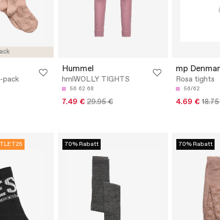
ack
Hummel
mp Denmar
3-pack
hmlWOLLY TIGHTS
Rosa tights
56
62
68
56/62
7.49 €
29.95 €
4.69 €
18.75
TLET25
70% Rabatt
70% Rabatt