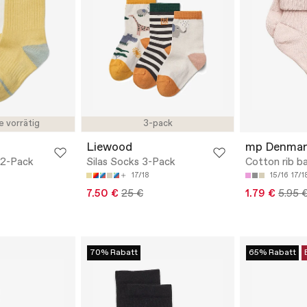
e vorrätig
3-pack
Liewood
mp Denmar
 2-Pack
Silas Socks 3-Pack
Cotton rib b
17/18
15/16
17/1
7.50 €
25 €
1.79 €
5.95 
70% Rabatt
65% Rabatt