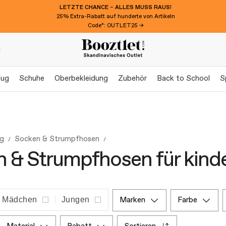
LETZTE CHANCE – ALLES MUSS RAUS!
25% Extra-Rabatt auf hunderte von Artikeln
Code*: OUTLET25 →
n
eug
Schuhe
Oberbekleidung
Zubehör
Back to School
S
ng
Socken & Strumpfhosen
 & Strumpfhosen für kind
Mädchen
Jungen
marken
farbe