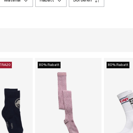
material
rabatt
sortieren
TRA20
80% Rabatt
80% Rabatt