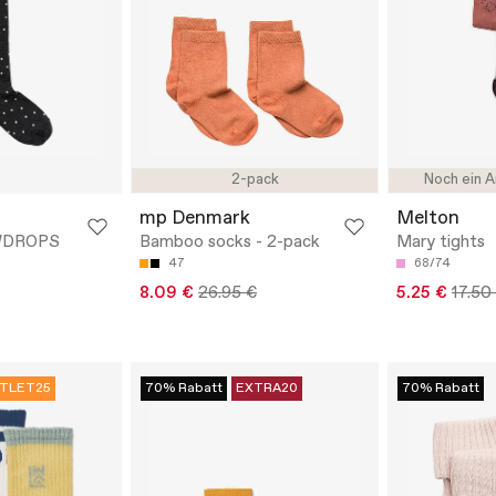
2-pack
Noch ein A
mp Denmark
Melton
WDROPS
Bamboo socks - 2-pack
Mary tights
47
68/74
8.09 €
26.95 €
5.25 €
17.50
TLET25
70% Rabatt
EXTRA20
70% Rabatt