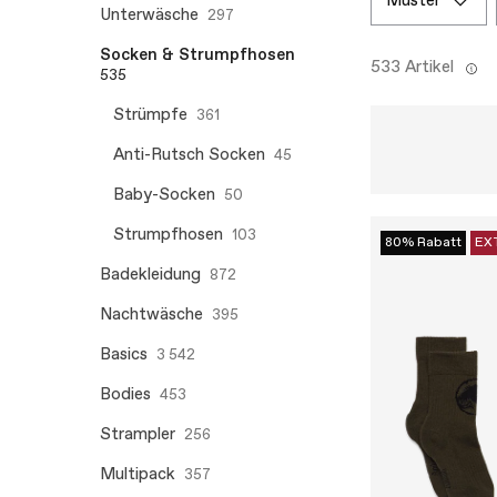
muster
Unterwäsche
297
Socken & Strumpfhosen
533 Artikel
535
Strümpfe
361
Anti-Rutsch Socken
45
Baby-Socken
50
Strumpfhosen
103
80% Rabatt
EX
Badekleidung
872
Nachtwäsche
395
Basics
3 542
Bodies
453
Strampler
256
Multipack
357