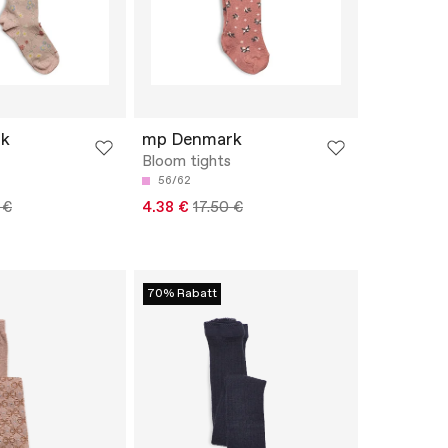
k
mp Denmark
Bloom tights
56/62
 €
4.38 €
17.50 €
70% Rabatt