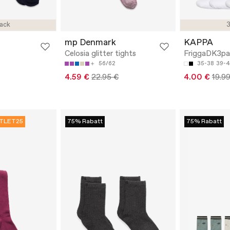
ack
3
mp Denmark
KAPPA
Celosia glitter tights
FriggaDK3pa
56/62
35-38
39-4
4.59 €
22.95 €
4.00 €
19.9
TLET25
75% Rabatt
75% Rabatt