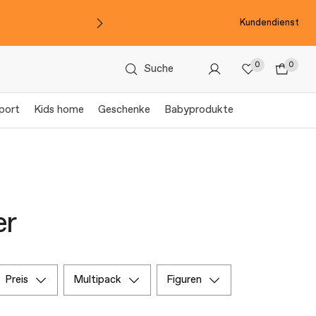
Kundendienst
0
0
Suche
port
Kids home
Geschenke
Babyprodukte
er
preis
multipack
figuren