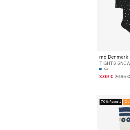
mp Denmark
TIGHTS SNO
53
8.09 €
26.95 €
70% Rabatt
OU