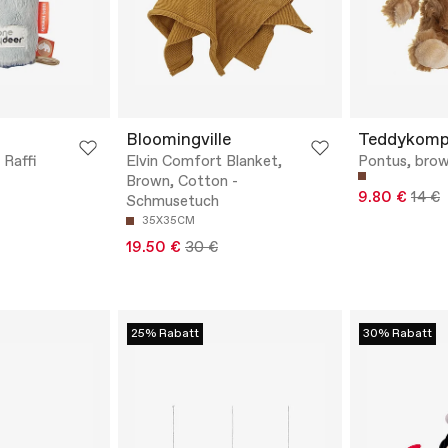
Bloomingville
Teddykomp
 Raffi
Elvin Comfort Blanket,
Pontus, brow
Brown, Cotton -
9.80 €
14 €
Schmusetuch
35X35CM
19.50 €
30 €
25% Rabatt
30% Rabatt