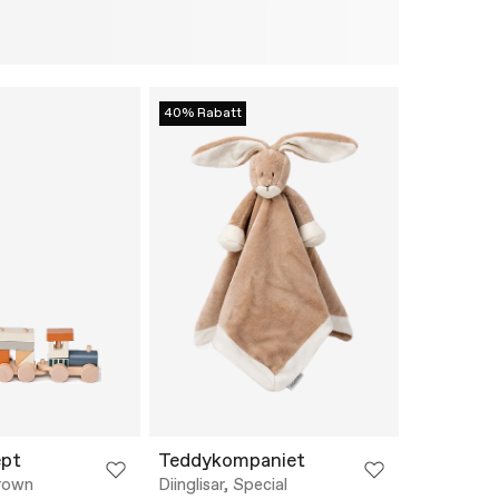
40% Rabatt
ept
Teddykompaniet
brown
Diinglisar, Special