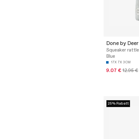
Done by Deer
Squeaker rattle
Blue
17X 7X 3CM
9.07 €
12.95 €
25% Rabatt