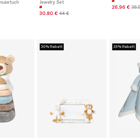
musetuch
Jewelry Set
26.96 €
35.
30.80 €
44 €
30% Rabatt
25% Rabatt