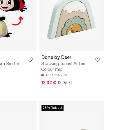
Done by Deer
urn Beetle
Stacking tunnel Antee
Colour mix
17.5X 15X 2CM
12.32 €
18.95 €
25% Rabatt