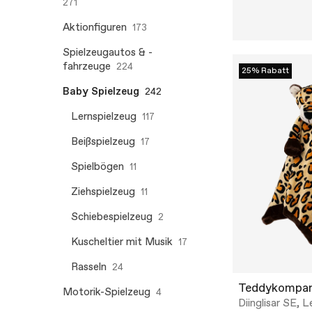
271
Aktionfiguren
173
Spielzeugautos & -
fahrzeuge
224
25% Rabatt
Baby Spielzeug
242
Lernspielzeug
117
Beißspielzeug
17
Spielbögen
11
Ziehspielzeug
11
Schiebespielzeug
2
Kuscheltier mit Musik
17
Rasseln
24
Teddykompan
Motorik-Spielzeug
4
Diinglisar SE, 