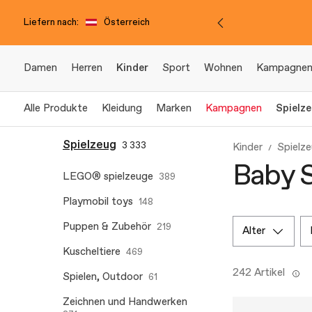
Liefern nach:
Österreich
Damen
Herren
Kinder
Sport
Wohnen
Kampagne
Alle Produkte
Kleidung
Marken
Kampagnen
Spielz
Spielzeug
3 333
Kinder
Spielz
Baby S
LEGO® spielzeuge
389
Playmobil toys
148
Puppen & Zubehör
219
alter
Kuscheltiere
469
242 Artikel
Spielen, Outdoor
61
Zeichnen und Handwerken