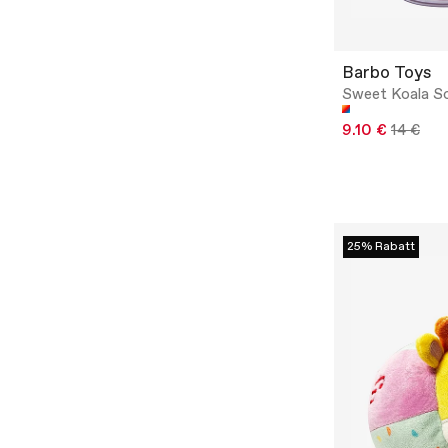
Barbo Toys
Sweet Koala So
9.10 €
14 €
25% Rabatt