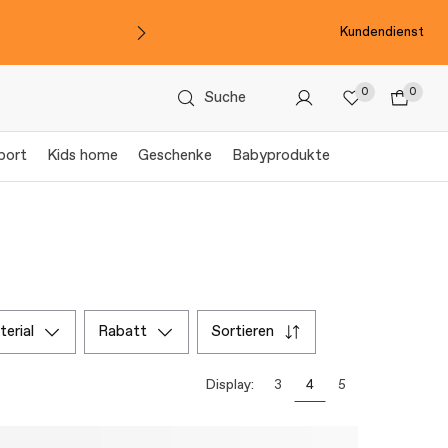
Kundendienst
0
0
Suche
port
Kids home
Geschenke
Babyprodukte
aterial
rabatt
sortieren
Display:
3
4
5