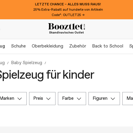
LETZTE CHANCE – ALLES MUSS RAUS!
25% Extra-Rabatt auf hunderte von Artikeln
Code*: OUTLET25 →
n
eug
Schuhe
Oberbekleidung
Zubehör
Back to School
S
eug
Baby Spielzeug
pielzeug für kinder
marken
preis
farbe
figuren
m