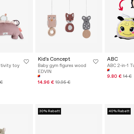
Kid's Concept
ABC
ivity toy
Baby gym figures wood
ABC 2-in-1 T
EDVIN
9.80 €
14 €
 €
14.96 €
19.95 €
30% Rabatt
40% Rabatt