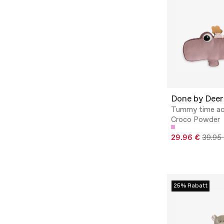
Done by Deer
Tummy time act
Croco Powder
29.96 €
39.95
25% Rabatt