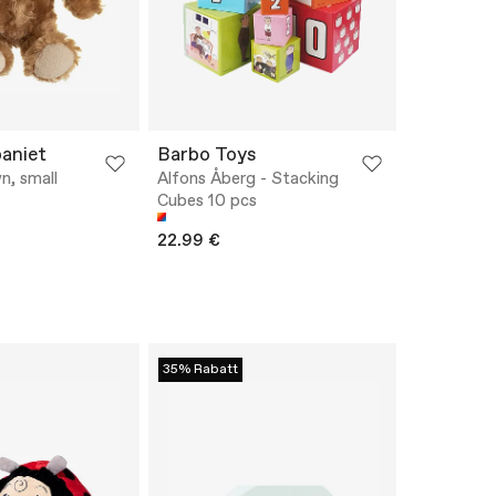
aniet
Barbo Toys
n, small
Alfons Åberg - Stacking
Cubes 10 pcs
22.99 €
35% Rabatt