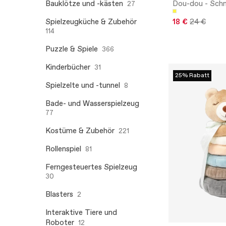
Bauklötze und -kästen
Dou-dou - Sch
27
Spielzeugküche & Zubehör
18 €
24 €
114
Puzzle & Spiele
366
Kinderbücher
31
25% Rabatt
Spielzelte und -tunnel
8
Bade- und Wasserspielzeug
77
Kostüme & Zubehör
221
Rollenspiel
81
Ferngesteuertes Spielzeug
30
Blasters
2
Interaktive Tiere und
Roboter
12