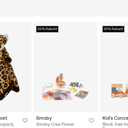
30% Rabatt
25% Rabatt
iet
Smoby
Kid's Conc
Leopard,
Smoby Crea Flower
Block train 