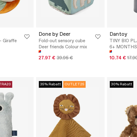
Done by Deer
Dantoy
- Giraffe
Fold-out sensory cube
TINY BIO PL
Deer friends Colour mix
6+ MONTHS
27.97 €
39.95 €
10.74 €
17.9
TRA20
35% Rabatt
OUTLET25
30% Rabatt