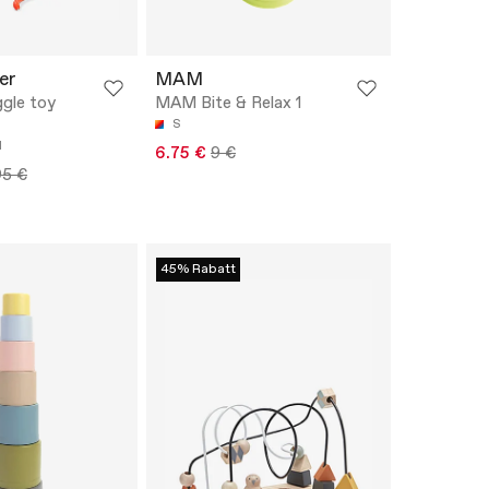
er
MAM
ggle toy
MAM Bite & Relax 1
S
M
6.75 €
9 €
95 €
45% Rabatt