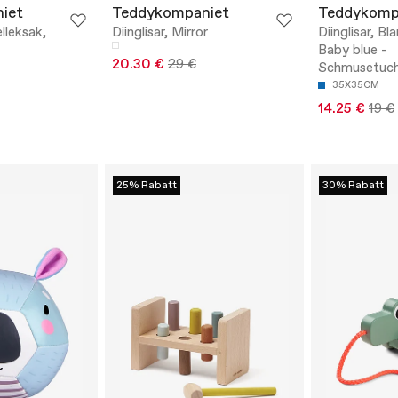
iet
Teddykompaniet
Teddykomp
elleksak,
Diinglisar, Mirror
Diinglisar, Bl
Baby blue -
20.30 €
29 €
Schmusetuc
35X35CM
14.25 €
19 €
25% Rabatt
30% Rabatt