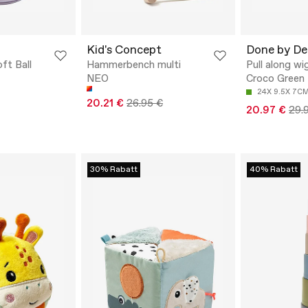
Kid's Concept
Done by De
ft Ball
Hammerbench multi
Pull along wi
NEO
Croco Green
24X 9.5X 7C
20.21 €
26.95 €
20.97 €
29.
30% Rabatt
40% Rabatt