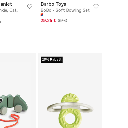
aniet
Barbo Toys
ankie, Cat,
BoBo - Soft Bowling Set
29.25 €
39 €
h
25% Rabatt