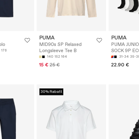
PUMA
PUMA
olo
MID90s SP Relaxed
PUMA JUNI
Longsleeve Tee B
SOCK 9P E
176
140
152
164
31-34
35-3
15 €
25 €
22.90 €
30% Rabatt