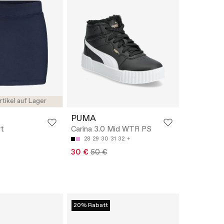
rtikel auf Lager
PUMA
rt
Carina 3.0 Mid WTR PS
28
29
30
31
32
30 €
50 €
20% Rabatt