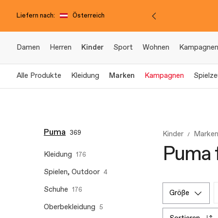
Liefern nach:
Österreich
Damen
Herren
Kinder
Sport
Wohnen
Kampagne
Alle Produkte
Kleidung
Marken
Kampagnen
Spielz
Puma
369
Kinder
Marken
Puma f
Kleidung
176
Spielen, Outdoor
4
Schuhe
176
größe
Oberbekleidung
5