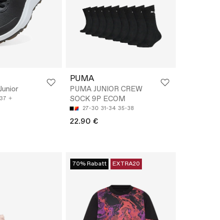
PUMA
Junior
PUMA JUNIOR CREW
SOCK 9P ECOM
37
27-30
31-34
35-38
22.90 €
70% Rabatt
EXTRA20