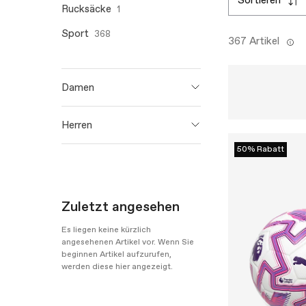
sortieren
Rucksäcke
1
Sport
368
367 Artikel
Damen
PUMA Golf
106
Herren
PUMA
667
50% Rabatt
PUMA Golf
134
PUMA
563
Zuletzt angesehen
Es liegen keine kürzlich
angesehenen Artikel vor. Wenn Sie
beginnen Artikel aufzurufen,
werden diese hier angezeigt.