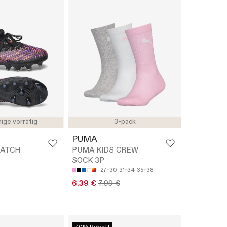
ige vorrätig
3-pack
PUMA
MATCH
PUMA KIDS CREW
SOCK 3P
27-30
31-34
35-38
6.39 €
7.99 €