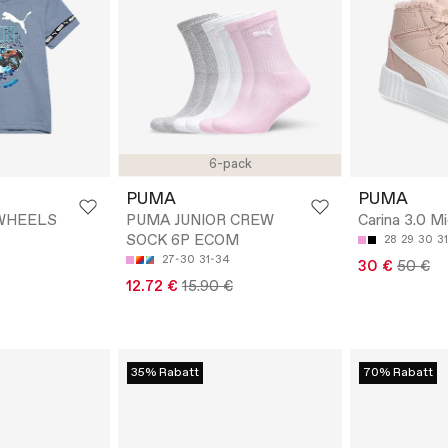
6-pack
PUMA
PUMA
WHEELS
PUMA JUNIOR CREW
Carina 3.0 
SOCK 6P ECOM
28
29
30
31
27-30
31-34
30 €
50 €
12.72 €
15.90 €
35% Rabatt
70% Rabatt