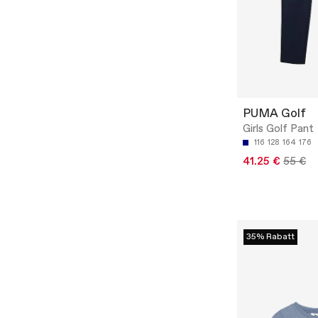
PUMA Golf
Girls Golf Pant
116
128
164
176
41.25 €
55 €
35% Rabatt