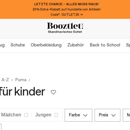
LETZTE CHANCE – ALLES MUSS RAUS!
25% Extra-Rabatt auf hunderte von Artikeln
Code*: OUTLET25 →
n
eug
Schuhe
Oberbekleidung
Zubehör
Back to School
S
 A-Z
Puma
ür kinder
Mädchen
Jungen
farbe
preis