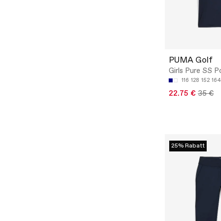
PUMA Golf
Girls Pure SS P
116
128
152
164
22.75 €
35 €
25% Rabatt