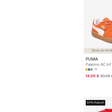
Noch ein Arti
PUMA
Palermo AC Inf
19
14.99 €
49.95 
60% Rabatt