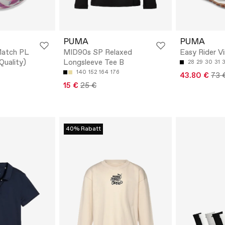
PUMA
PUMA
Match PL
MID90s SP Relaxed
Easy Rider V
 Quality)
Longsleeve Tee B
28
29
30
31
140
152
164
176
43.80 €
73 
15 €
25 €
40% Rabatt