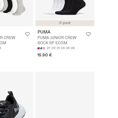
6-pack
PUMA
OR CREW
PUMA JUNIOR CREW
COM
SOCK 6P ECOM
8
27-30
31-34
35-38
15.90 €