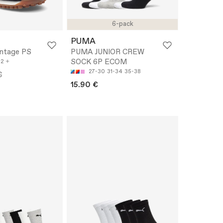
6-pack
PUMA
intage PS
PUMA JUNIOR CREW
SOCK 6P ECOM
32
27-30
31-34
35-38
€
15.90 €