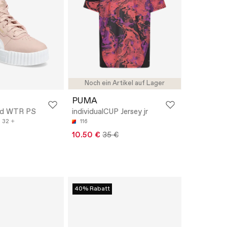
Noch ein Artikel auf Lager
PUMA
Mid WTR PS
individualCUP Jersey jr
32
116
10.50 €
35 €
40% Rabatt