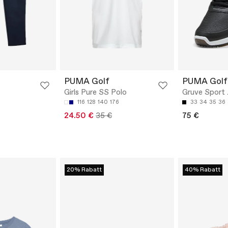
PUMA Golf
PUMA Golf
Girls Pure SS Polo
Gruve Sport 
116
128
140
176
33
34
35
36
24.50 €
35 €
75 €
20% Rabatt
40% Rabatt