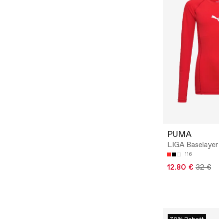
PUMA
LIGA Baselayer
116
12.80 €
32 €