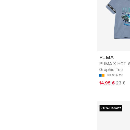
PUMA
PUMA X HOT 
Graphic Tee
98
104
116
14.95 €
23 €
70% Rabatt