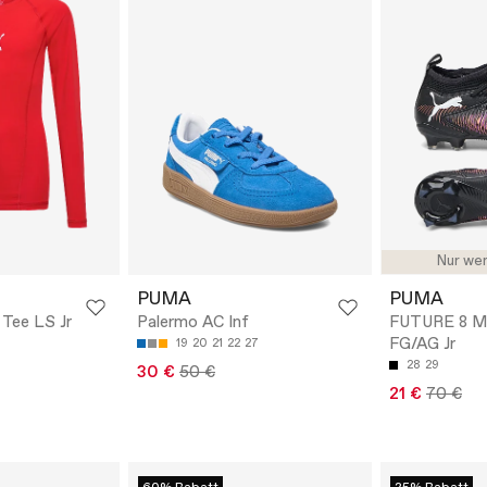
Nur wen
PUMA
PUMA
 Tee LS Jr
Palermo AC Inf
FUTURE 8 
FG/AG Jr
19
20
21
22
27
28
29
30 €
50 €
21 €
70 €