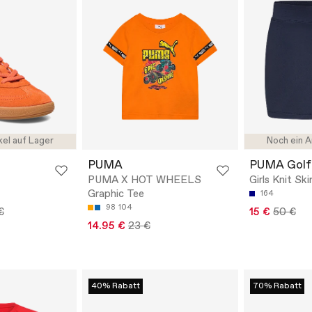
kel auf Lager
Noch ein A
PUMA
PUMA Golf
PUMA X HOT WHEELS
Girls Knit Ski
Graphic Tee
164
98
104
€
15 €
50 €
14.95 €
23 €
40% Rabatt
70% Rabatt