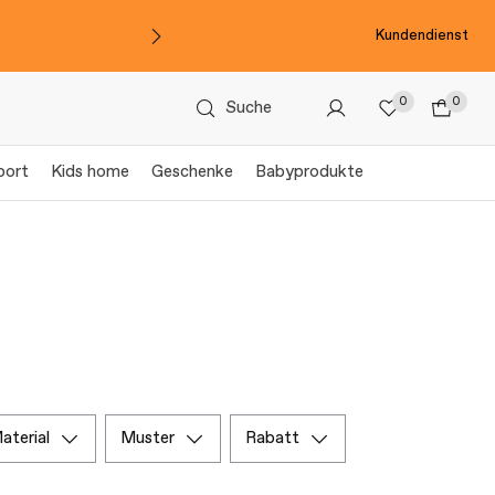
Kundendienst
0
0
Suche
port
Kids home
Geschenke
Babyprodukte
material
muster
rabatt