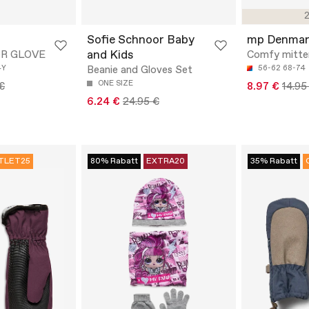
2
Sofie Schnoor Baby
mp Denmar
and Kids
OR GLOVE
Comfy mitte
4Y
Beanie and Gloves Set
56-62
68-74
ONE SIZE
€
8.97 €
14.95
6.24 €
24.95 €
TLET25
80% Rabatt
EXTRA20
35% Rabatt