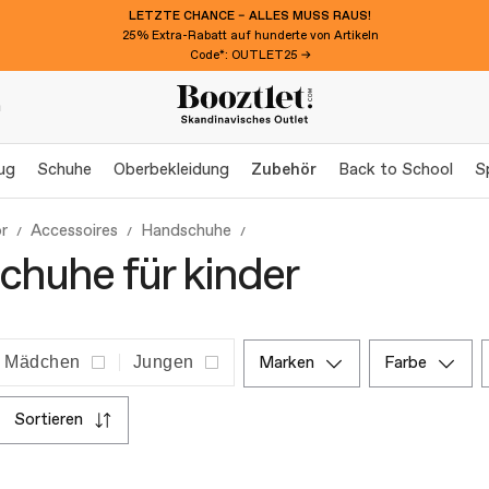
LETZTE CHANCE – ALLES MUSS RAUS!
25% Extra-Rabatt auf hunderte von Artikeln
Code*: OUTLET25 →
n
ug
Schuhe
Oberbekleidung
Zubehör
Back to School
S
r
Accessoires
Handschuhe
huhe für kinder
Mädchen
Jungen
marken
farbe
sortieren