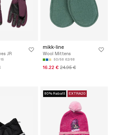
mikk-line
ves JR
Wool Mittens
-15
50/56
62/68
€
16.22 €
24.95 €
80% Rabatt
EXTRA20