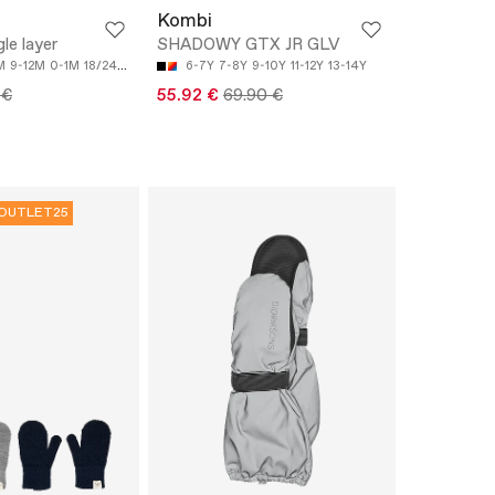
Kombi
gle layer
SHADOWY GTX JR GLV
M
9-12M
0-1M
18/24M
6-7Y
7-8Y
9-10Y
11-12Y
13-14Y
 €
55.92 €
69.90 €
OUTLET25