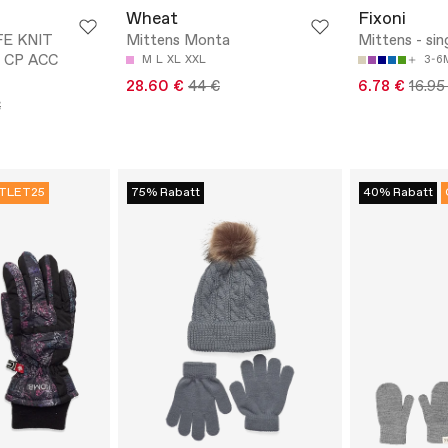
Wheat
Fixoni
E KNIT
Mittens Monta
Mittens - sin
 CP ACC
M
L
XL
XXL
3-6
28.60 €
44 €
6.78 €
16.95
€
TLET25
75% Rabatt
40% Rabatt