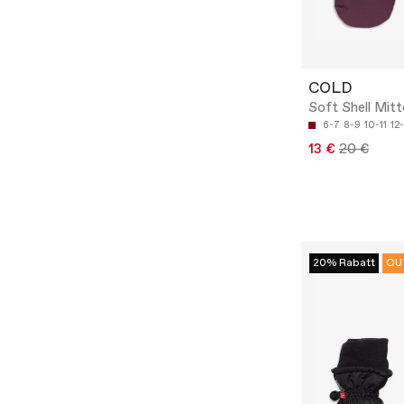
COLD
Soft Shell Mitt
6-7
8-9
10-11
12
13 €
20 €
20% Rabatt
OU