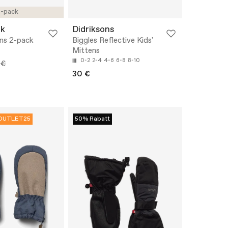
-pack
k
Didriksons
ns 2-pack
Biggles Reflective Kids'
Mittens
0-2
2-4
4-6
6-8
8-10
 €
30 €
OUTLET25
50% Rabatt