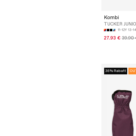
Kombi
TUCKER JUNI
11-12Y
13-1
27.93 €
39.90 
35% Rabatt
OU