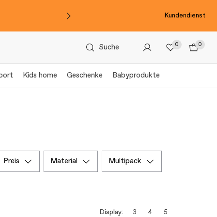
Kundendienst
0
0
Suche
port
Kids home
Geschenke
Babyprodukte
preis
material
multipack
Display:
3
4
5