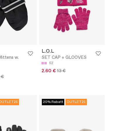
L.O.L
ittens w.
SET CAP + GLOOVES
52
2.60 €
13 €
 €
OUTLET25
20% Rabatt
OUTLET25