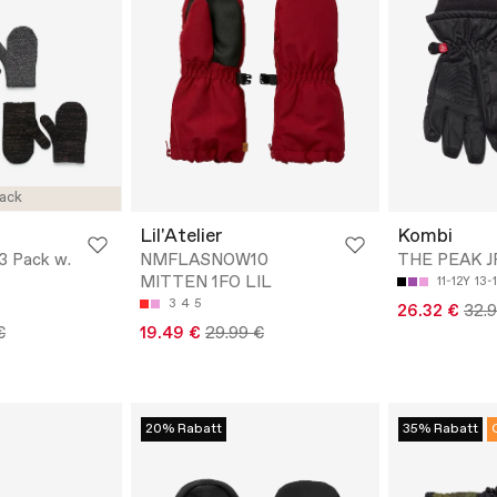
ack
Lil'Atelier
Kombi
3 Pack w.
NMFLASNOW10
THE PEAK J
MITTEN 1FO LIL
11-12Y
13-
3
4
5
26.32 €
32.
€
19.49 €
29.99 €
20% Rabatt
35% Rabatt