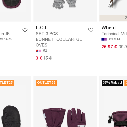
2
L.O.L
Wheat
en JR
SET 3 PCS
Technical Mi
BONNET+COLLAR+GL
-13
14-15
XS
S
M
OVES
25.97 €
39.
52
3 €
15 €
TLET25
OUTLET25
35% Rabatt