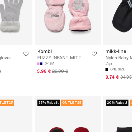
Kombi
mikk-line
gloves
FUZZY INFANT MITT
Nylon Baby M
Zip
6-12M
ONE SIZE
€
5.98 €
29.90 €
8.74 €
34.95
TLET25
35% Rabatt
OUTLET25
20% Rabatt