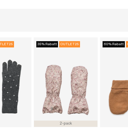
TLET25
35% Rabatt
OUTLET25
60% Rabatt
2-pack