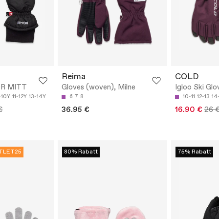
Reima
COLD
OR MITT
Gloves (woven), Milne
Igloo Ski Glo
-10Y
11-12Y
13-14Y
6
7
8
10-11
12-13
14
€
36.95 €
16.90 €
26 
TLET25
80% Rabatt
75% Rabatt