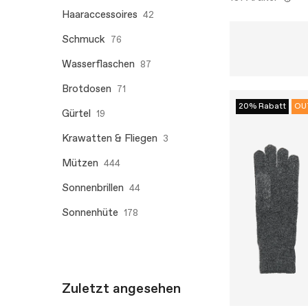
Haaraccessoires
42
Schmuck
76
Wasserflaschen
87
Brotdosen
71
20% Rabatt
OU
Gürtel
19
Krawatten & Fliegen
3
Mützen
444
Sonnenbrillen
44
Sonnenhüte
178
Zuletzt angesehen