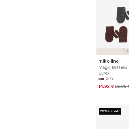
3-p
mikk-line
Magic Mittens 
Lurex
2-4Y
14.92 €
22.95 
20% Rabatt