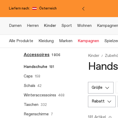
Liefern nach:
Österreich
Damen
Herren
Kinder
Sport
Wohnen
Kampagne
Alle Produkte
Kleidung
Marken
Kampagnen
Spielze
Accessoires
1 806
Kinder
Zubehö
Handsc
Handschuhe
181
Caps
158
Schals
42
größe
Winteraccessoires
468
rabatt
Taschen
332
Regenschirme
7
181 Artikel