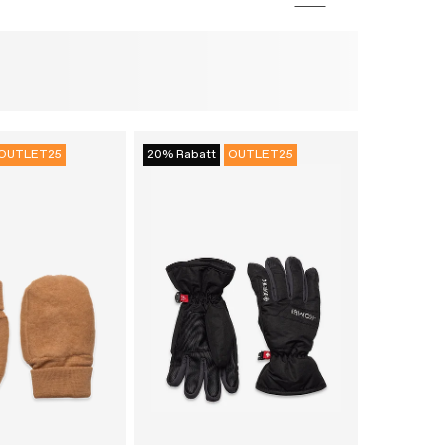
OUTLET25
20% Rabatt
OUTLET25