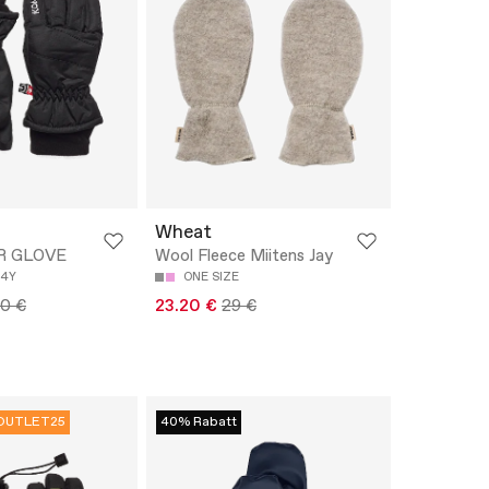
Wheat
R GLOVE
Wool Fleece Miitens Jay
14Y
ONE SIZE
90 €
23.20 €
29 €
OUTLET25
40% Rabatt