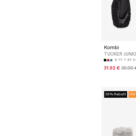
Kombi
TUCKER JUNI
6-7Y
7-8Y
9
31.92 €
39.90 
35% Rabatt
OU