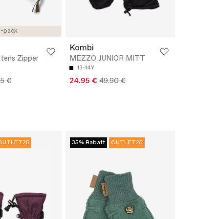
-pack
Kombi
ttens Zipper
MEZZO JUNIOR MITT
13-14Y
95 €
24.95 €
49.90 €
OUTLET25
35% Rabatt
OUTLET25