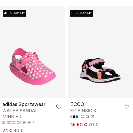
40% Rabatt
35% Rabatt
adidas Sportswear
ECCO
WATER SANDAL
X-TRINSIC K
MINNIE I
25
29
31
22
23
24
25
26
45.50 €
70 €
24 €
40 €