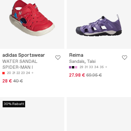
adidas Sportswear
Reima
WATER SANDAL
Sandals, Talsi
SPIDER-MAN I
29
31
33
34
35
20
21
22
23
24
27.98 €
69.95 €
28 €
40 €
30% Rabatt