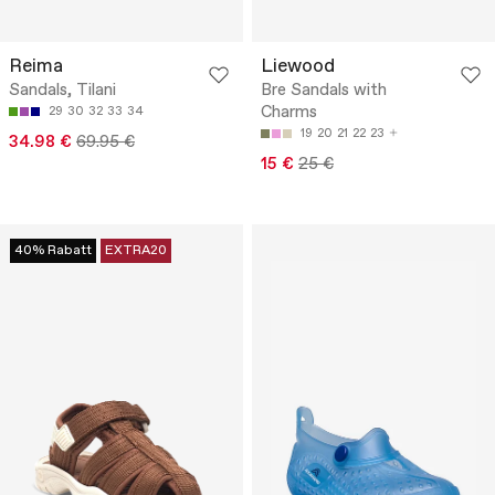
Reima
Liewood
Sandals, Tilani
Bre Sandals with
Charms
29
30
32
33
34
19
20
21
22
23
34.98 €
69.95 €
15 €
25 €
40% Rabatt
EXTRA20