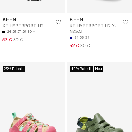
KEEN
KEEN
KE HYPERPORT H2
KE HYPERPORT H2 Y-
NAVAL
24
25
27
29
30
34
38
39
52 €
80 €
52 €
80 €
25% Rabatt
40% Rabatt
Neu