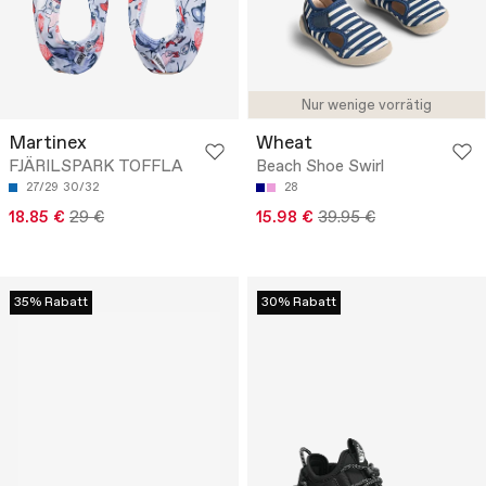
Nur wenige vorrätig
Martinex
Wheat
FJÄRILSPARK TOFFLA
Beach Shoe Swirl
27/29
30/32
28
18.85 €
29 €
15.98 €
39.95 €
35% Rabatt
30% Rabatt