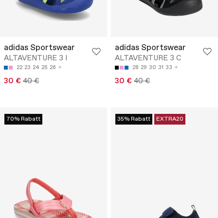
adidas Sportswear
adidas Sportswear
ALTAVENTURE 3 I
ALTAVENTURE 3 C
22
23
24
25
26
28
29
30
31
33
30 €
40 €
30 €
40 €
70% Rabatt
35% Rabatt
EXTRA20