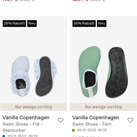
25% Rabatt
Neu
35% Rabatt
Neu
Nur wenige vorrätig
Nur wenige vorrätig
Vanilla Copenhagen
Vanilla Copenhagen
Swim Shoes - Frill -
Swim Shoes - Fern
Seersucker
20/21
22/23
28/29
20/21
26/27
28/29