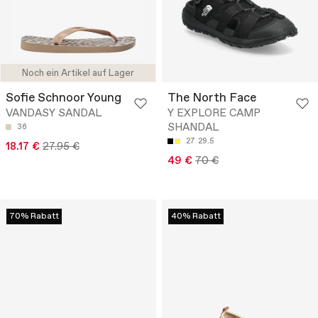
Noch ein Artikel auf Lager
Sofie Schnoor Young
The North Face
VANDASY SANDAL
Y EXPLORE CAMP
SHANDAL
36
27
29.5
18.17 €
27.95 €
49 €
70 €
70% Rabatt
40% Rabatt