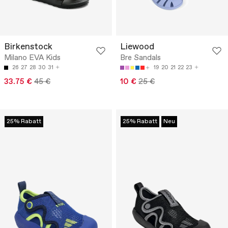
Birkenstock
Liewood
Milano EVA Kids
Bre Sandals
26
27
28
30
31
19
20
21
22
23
33.75 €
45 €
10 €
25 €
25% Rabatt
25% Rabatt
Neu