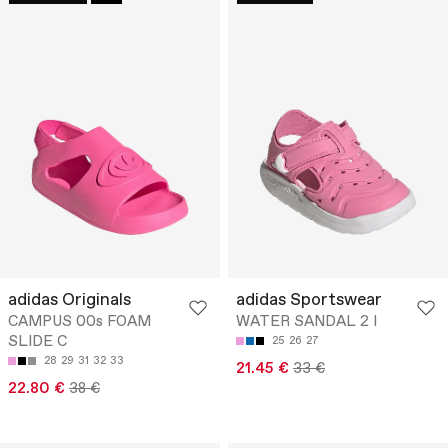
adidas Originals
adidas Sportswear
CAMPUS 00s FOAM
WATER SANDAL 2 I
SLIDE C
25
26
27
28
29
31
32
33
21.45 €
33 €
22.80 €
38 €