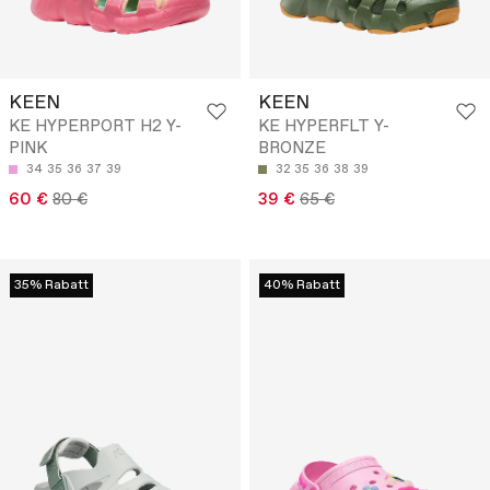
KEEN
KEEN
KE HYPERPORT H2 Y-
KE HYPERFLT Y-
PINK
BRONZE
34
35
36
37
39
32
35
36
38
39
60 €
80 €
39 €
65 €
35% Rabatt
40% Rabatt