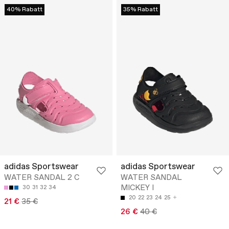
40% Rabatt
35% Rabatt
adidas Sportswear
adidas Sportswear
WATER SANDAL 2 C
WATER SANDAL
MICKEY I
30
31
32
34
20
22
23
24
25
21 €
35 €
26 €
40 €