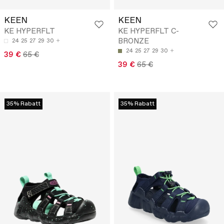
KEEN
KEEN
KE HYPERFLT
KE HYPERFLT C-
BRONZE
24
25
27
29
30
24
25
27
29
30
39 €
65 €
39 €
65 €
35% Rabatt
35% Rabatt