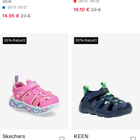
Blue
26/27
28/29
20/21
26/27
16.10 €
23 €
14.95 €
23 €
25% Rabatt
30% Rabatt
Skechers
KEEN