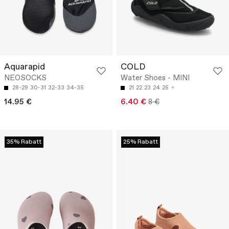
Aquarapid
COLD
NEOSOCKS
Water Shoes - MINI
28-29
30-31
32-33
34-35
21
22
23
24
25
14.95 €
6.40 €
8 €
35% Rabatt
25% Rabatt