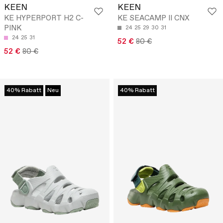
KEEN
KEEN
KE HYPERPORT H2 C-
KE SEACAMP II CNX
PINK
24
25
29
30
31
24
25
31
52 €
80 €
52 €
80 €
40% Rabatt
Neu
40% Rabatt