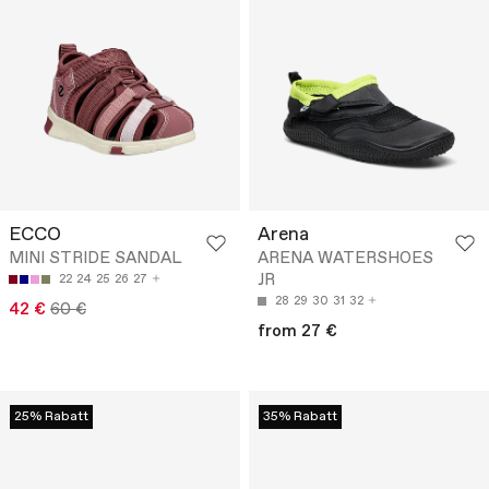
ECCO
Arena
MINI STRIDE SANDAL
ARENA WATERSHOES
JR
22
24
25
26
27
28
29
30
31
32
42 €
60 €
from 27 €
25% Rabatt
35% Rabatt