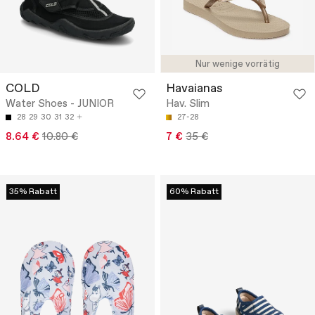
Nur wenige vorrätig
COLD
Havaianas
Water Shoes - JUNIOR
Hav. Slim
28
29
30
31
32
27-28
8.64 €
10.80 €
7 €
35 €
35% Rabatt
60% Rabatt