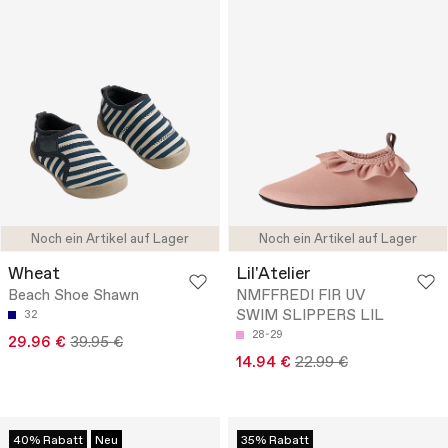
Noch ein Artikel auf Lager
Noch ein Artikel auf Lager
Wheat
Lil'Atelier
Beach Shoe Shawn
NMFFREDI FIR UV
SWIM SLIPPERS LIL
32
28-29
29.96 €
39.95 €
14.94 €
22.99 €
40% Rabatt
Neu
35% Rabatt