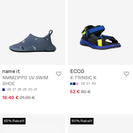
name it
ECCO
NMMZIPPO UV SWIM
X-TRINSIC K
SHOE
36
37
40
26-27
28-29
30-31
52 €
80 €
16.49 €
21.99 €
65% Rabatt
60% Rabatt