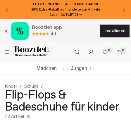
LETZTE CHANCE – ALLES MUSS RAUS!
25% Extra-Rabatt auf hunderte von Artikeln
Code*: OUTLET25 →
Booztlet app
installieren
4.1
0
0
Mädchen
Jungen
Kinder
Schuhe
Flip-Flops &
Badeschuhe für kinder
73 Artikel