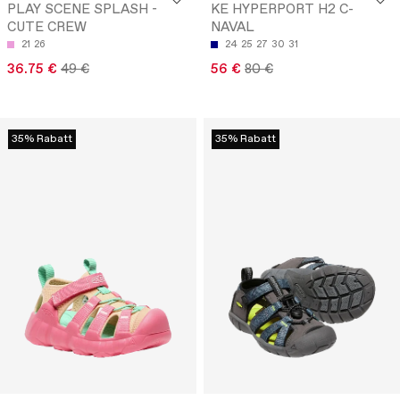
PLAY SCENE SPLASH -
KE HYPERPORT H2 C-
CUTE CREW
NAVAL
21
26
24
25
27
30
31
36.75 €
49 €
56 €
80 €
35% Rabatt
35% Rabatt