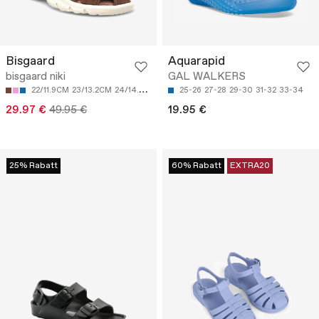
Bisgaard
Aquarapid
bisgaard niki
GAL WALKERS
22/11.9CM
23/13.2CM
24/14.5CM
25/15.2CM
25-26
26/15.8CM
27-28
29-30
31-32
33-34
29.97 €
49.95 €
19.95 €
25% Rabatt
60% Rabatt
EXTRA20