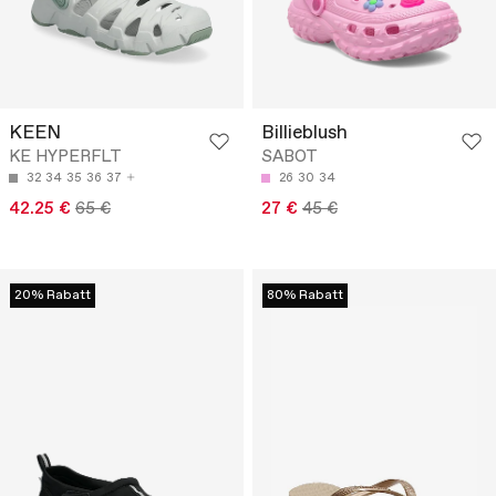
KEEN
Billieblush
KE HYPERFLT
SABOT
32
34
35
36
37
26
30
34
42.25 €
65 €
27 €
45 €
20% Rabatt
80% Rabatt