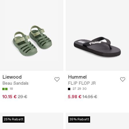
Liewood
Hummel
Beau Sandals
FLIP FLOP JR
18
27
29
30
10.15 €
29 €
5.98 €
14.95 €
25% Rabatt
35% Rabatt