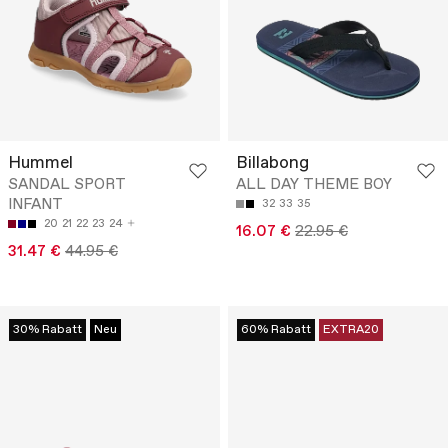
Hummel
Billabong
SANDAL SPORT
ALL DAY THEME BOY
INFANT
32
33
35
20
21
22
23
24
16.07 €
22.95 €
31.47 €
44.95 €
30% Rabatt
Neu
60% Rabatt
EXTRA20