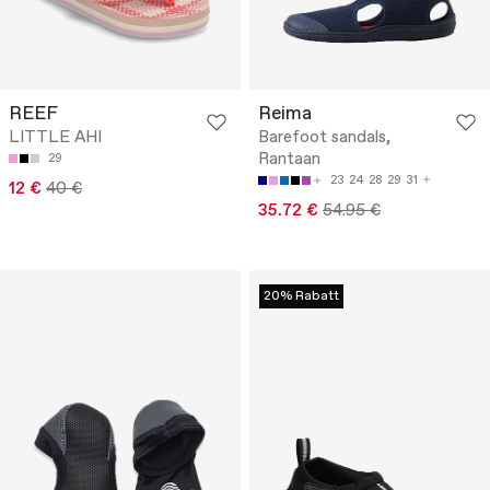
REEF
Reima
LITTLE AHI
Barefoot sandals,
Rantaan
29
23
24
28
29
31
12 €
40 €
35.72 €
54.95 €
20% Rabatt