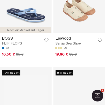
Noch ein Artikel auf Lager
BOSS
Liewood
FLIP FLOPS
Sanjia Sea Shoe
32
20
10.50 €
35 €
19.80 €
33 €
70% Rabatt
35% Rabatt
1