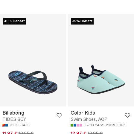
40% Rabatt
35% Rabatt
Billabong
Color Kids
TIDES BOY
Swim Shoes, AOP
32
33
34
35
32/33
24/25
28/29
30/31
11.97 €
19.95 €
12.97 €
19.95 €