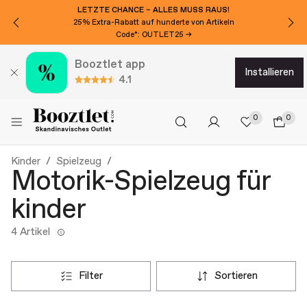
LETZTE CHANCE – ALLES MUSS RAUS!
25% Extra-Rabatt auf hunderte von Artikeln
Code*: OUTLET25 →
Booztlet app
installieren
4.1
0
0
Kinder
Spielzeug
Motorik-Spielzeug für
kinder
4 Artikel
filter
sortieren