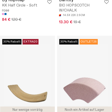
By KlipKlap
Dantoy
KK Half Circle - Soft
BIO HOPSCOTCH
rose
W/CHALK
14.5X 22X 2.5CM
84 €
120 €
13.30 €
19 €
30% Rabatt
EXTRA20
30% Rabatt
OUTLET25
Nur wenige vorrätig
Noch ein Artikel auf Lager