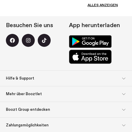
ALLES ANZEIGEN
Besuchen Sie uns
App herunterladen
Hilfe & Support
Kundendienst
Rücksendungen
Mehr über Booztlet
Lieferung
Bezahlung
Abonnieren Sie unseren
Impressum
Boozt Group entdecken
Newsletter
Boozt Group entdecken
Firmeninformation
Über uns
Lassen Sie sich inspirieren:
Zahlungsmöglichkeiten
Geschenk-Tipps
Investor Relations
Verantwortung