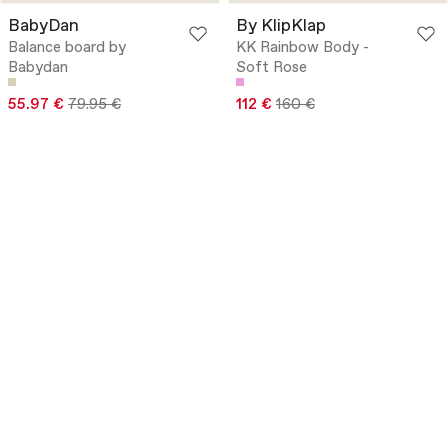
BabyDan
By KlipKlap
Balance board by
KK Rainbow Body -
Babydan
Soft Rose
55.97 €
79.95 €
112 €
160 €