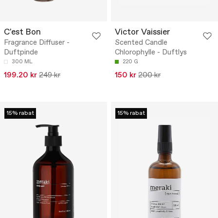
C'est Bon
Victor Vaissier
Fragrance Diffuser -
Scented Candle
Duftpinde
Chlorophylle - Duftlys
300 ML
220 G
199.20 kr
249 kr
150 kr
200 kr
15% rabat
15% rabat