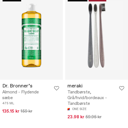
Dr. Bronner’s
meraki
Almond - Flydende
Tandbørste,
sæbe
Grå/hvid/bordeaux -
Tandbørste
475 ML
ONE SIZE
135.15 kr
159 kr
23.98 kr
59.95 kr