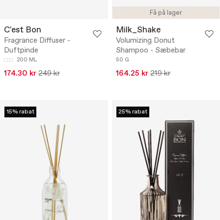
Få på lager
C'est Bon
Milk_Shake
Fragrance Diffuser -
Volumizing Donut
Duftpinde
Shampoo - Sæbebar
200 ML
50 G
174.30 kr
249 kr
164.25 kr
219 kr
15% rabat
25% rabat