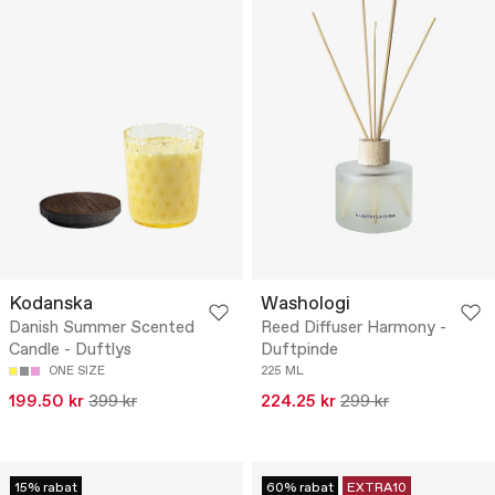
Kodanska
Washologi
Danish Summer Scented
Reed Diffuser Harmony -
Candle - Duftlys
Duftpinde
ONE SIZE
225 ML
199.50 kr
399 kr
224.25 kr
299 kr
15% rabat
60% rabat
EXTRA10