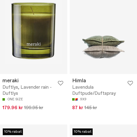
meraki
Himla
Duftlys, Lavender rain -
Lavendula
Duftlys
Duftpude/Duftspray
ONE SIZE
9X9
179.96 kr
199.95 kr
87 kr
145 kr
10% rabat
10% rabat