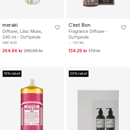
meraki
C'est Bon
Diffuser, Lilac Muse,
Fragrance Diffuser -
240 ml - Duftpinde
Duftpinde
ONE SIZE
130 ML
254.96 kr
299.95 kr
134.25 kr
179 kr
15% rabat
20% rabat