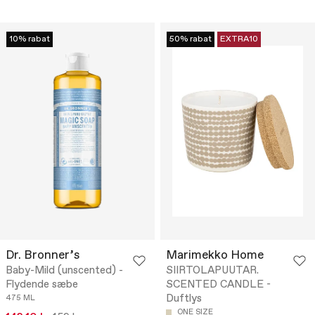
10% rabat
50% rabat
EXTRA10
Dr. Bronner’s
Marimekko Home
Baby-Mild (unscented) -
SIIRTOLAPUUTAR.
Flydende sæbe
SCENTED CANDLE -
Duftlys
475 ML
ONE SIZE