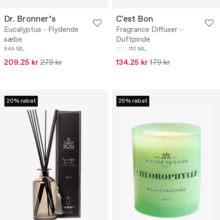
Dr. Bronner’s
C'est Bon
Eucalyptus - Flydende
Fragrance Diffuser -
sæbe
Duftpinde
945 ML
110 ML
209.25 kr
279 kr
134.25 kr
179 kr
20% rabat
25% rabat