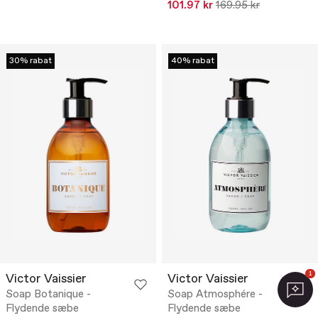
101.97 kr
169.95 kr
30% rabat
40% rabat
1
Victor Vaissier
Victor Vaissier
Soap Botanique -
Soap Atmosphére -
Flydende sæbe
Flydende sæbe