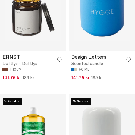
ERNST
Design Letters
Duftlys - Duftlys
Scented candle
H10CM
50 ML
141.75 kr
189 kr
141.75 kr
189 kr
15% rabat
15% rabat