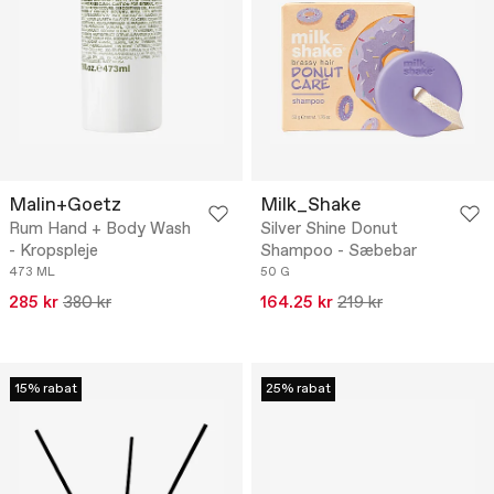
Malin+Goetz
Milk_Shake
Rum Hand + Body Wash
Silver Shine Donut
- Kropspleje
Shampoo - Sæbebar
473 ML
50 G
285 kr
380 kr
164.25 kr
219 kr
15% rabat
25% rabat