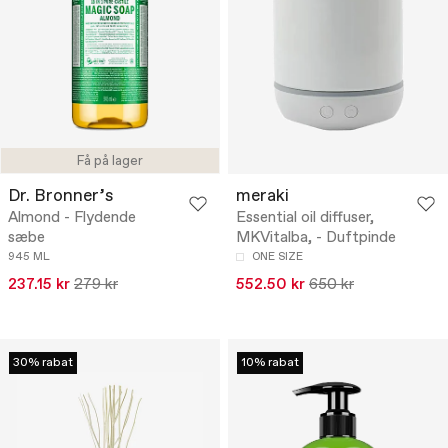
Få på lager
Dr. Bronner’s
meraki
Almond - Flydende
Essential oil diffuser,
sæbe
MKVitalba, - Duftpinde
945 ML
ONE SIZE
237.15 kr
279 kr
552.50 kr
650 kr
30% rabat
10% rabat