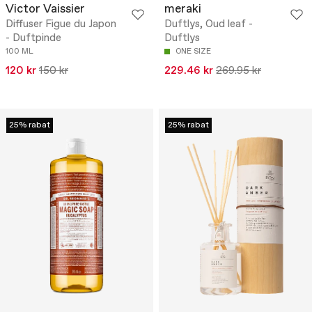
Victor Vaissier
meraki
Diffuser Figue du Japon
Duftlys, Oud leaf -
- Duftpinde
Duftlys
100 ML
ONE SIZE
120 kr
150 kr
229.46 kr
269.95 kr
25% rabat
25% rabat