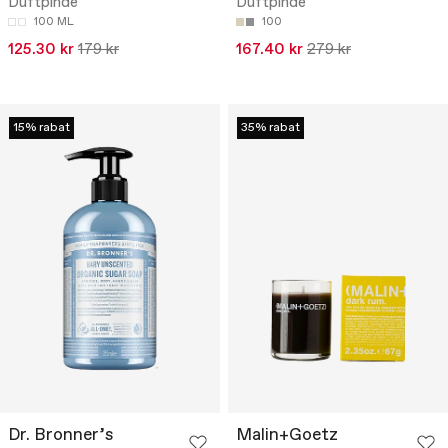
Duftpinde
Duftpinde
100 ML
100
125.30 kr
179 kr
167.40 kr
279 kr
15% rabat
35% rabat
Dr. Bronner’s
Malin+Goetz