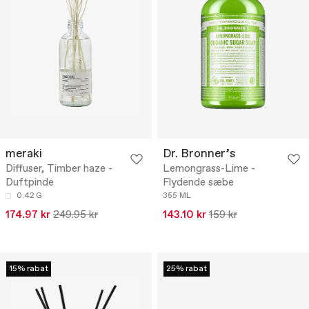
meraki
Dr. Bronner’s
Diffuser, Timber haze -
Lemongrass-Lime -
Duftpinde
Flydende sæbe
0.42 G
355 ML
174.97 kr
249.95 kr
143.10 kr
159 kr
15% rabat
25% rabat