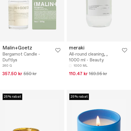
Malin+Goetz
meraki
Bergamot Candle -
All-round cleaning, ,
Duftlys
1000 ml - Beauty
260 G
1000 ML
357.50 kr
550 kr
110.47 kr
169.95 kr
25% rabat
25% rabat