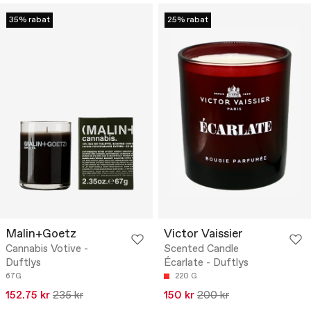
35% rabat
25% rabat
Malin+Goetz
Victor Vaissier
Cannabis Votive -
Scented Candle
Duftlys
Écarlate - Duftlys
67G
220 G
152.75 kr
235 kr
150 kr
200 kr