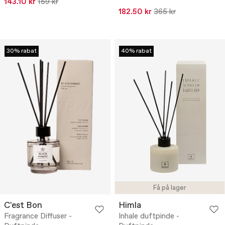
143.10 kr
159 kr
182.50 kr
365 kr
30% rabat
40% rabat
Få på lager
C'est Bon
Himla
Fragrance Diffuser -
Inhale duftpinde -