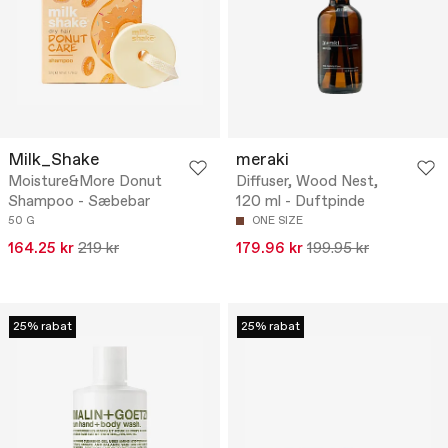
Milk_Shake
meraki
Moisture&More Donut
Diffuser, Wood Nest,
Shampoo - Sæbebar
120 ml - Duftpinde
50 G
ONE SIZE
164.25 kr
219 kr
179.96 kr
199.95 kr
25% rabat
25% rabat