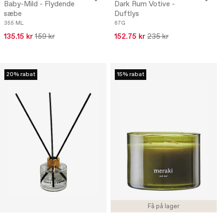
Baby-Mild - Flydende
Dark Rum Votive -
sæbe
Duftlys
355 ML
67G
135.15 kr
159 kr
152.75 kr
235 kr
20% rabat
15% rabat
Få på lager