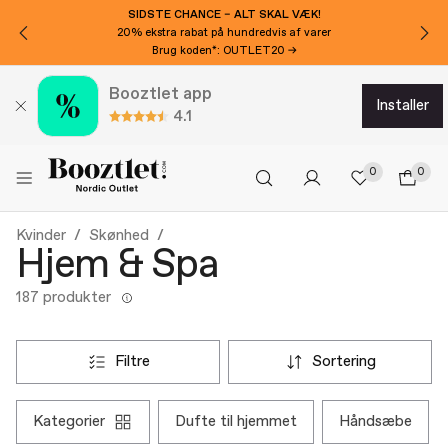
SIDSTE CHANCE – ALT SKAL VÆK!
20% ekstra rabat på hundredvis af varer
Brug koden*: OUTLET20 →
Booztlet app
installer
4.1
0
0
Kvinder
Skønhed
Hjem & Spa
187 produkter
filtre
sortering
kategorier
dufte til hjemmet
håndsæbe