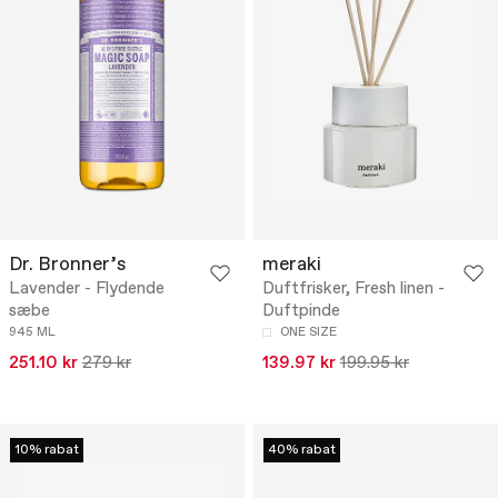
Dr. Bronner’s
meraki
Lavender - Flydende
Duftfrisker, Fresh linen -
sæbe
Duftpinde
945 ML
ONE SIZE
251.10 kr
279 kr
139.97 kr
199.95 kr
10% rabat
40% rabat