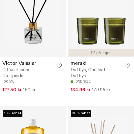
Få på lager
Victor Vaissier
meraki
Diffuser Icône -
Duftlys, Oud leaf -
Duftpinde
Duftlys
100 ML
ONE SIZE
127.50 kr
150 kr
134.96 kr
179.95 kr
10% rabat
30% rabat