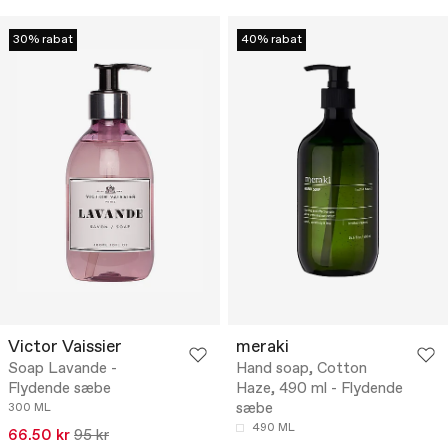
30% rabat
40% rabat
Victor Vaissier
meraki
Soap Lavande -
Hand soap, Cotton
Flydende sæbe
Haze, 490 ml - Flydende
sæbe
300 ML
490 ML
66.50 kr
95 kr