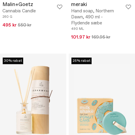
Malin+Goetz
meraki
Cannabis Candle
Hand soap, Northern
Dawn, 490 ml -
260 G
Flydende sæbe
495 kr
550 kr
490 ML
101.97 kr
169.95 kr
30% rabat
25% rabat