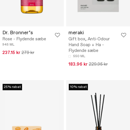
Dr. Bronner’s
meraki
Rose - Flydende sæbe
Gift box, Anti-Odour
Hand Soap + Ha -
945 ML
Flydende sæbe
237.15 kr
279 kr
550 ML
183.96 kr
229.95 kr
25% rabat
10% rabat