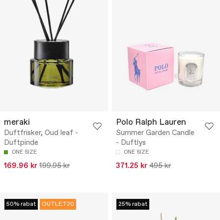
meraki
Polo Ralph Lauren
Duftfrisker, Oud leaf -
Summer Garden Candle
Duftpinde
- Duftlys
ONE SIZE
ONE SIZE
169.96 kr
199.95 kr
371.25 kr
495 kr
50% rabat
OUTLET20
25% rabat