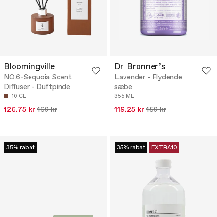
Bloomingville
Dr. Bronner’s
NO.6-Sequoia Scent
Lavender - Flydende
Diffuser - Duftpinde
sæbe
10 CL
355 ML
126.75 kr
169 kr
119.25 kr
159 kr
35% rabat
35% rabat
EXTRA10