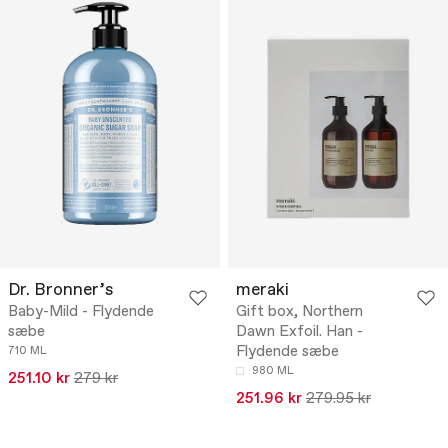
Dr. Bronner’s
meraki
Baby-Mild - Flydende
Gift box, Northern
sæbe
Dawn Exfoil. Han -
Flydende sæbe
710 ML
980 ML
251.10 kr
279 kr
251.96 kr
279.95 kr