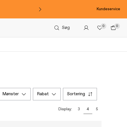
Kundeservice
0
0
Søg
mønster
rabat
sortering
Display:
3
4
5