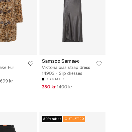
Samsøe Samsøe
ake Fur
Viktoria bias strap dress
14903 - Slip dresses
XS
S
M
L
XL
699 kr
350 kr
1400 kr
50% rabat
OUTLET20