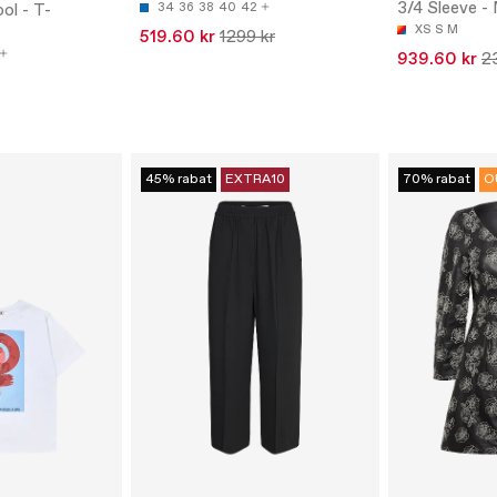
3/4 Sleeve - 
ol - T-
34
36
38
40
42
XS
S
M
519.60 kr
1299 kr
939.60 kr
2
45% rabat
EXTRA10
70% rabat
O