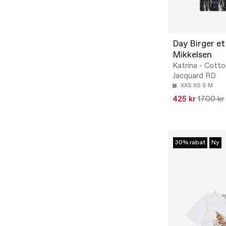
Day Birger et
Mikkelsen
Katrina - Cotto
Jacquard RD
XXS
XS
S
M
425 kr
1700 kr
30% rabat
Ny