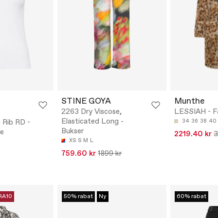
STINE GOYA
Munthe
2263 Dry Viscose,
LESSIAH - F
Elasticated Long -
c Rib RD -
34
36
38
40
Bukser
e
2219.40 kr
3
XS
S
M
L
759.60 kr
1899 kr
RA10
50% rabat
Ny
60% rabat