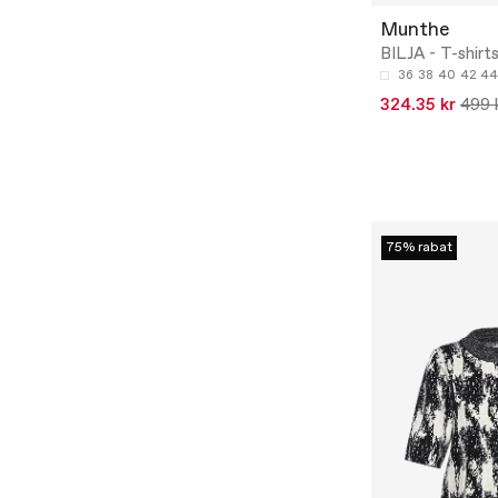
Munthe
BILJA - T-shirt
36
38
40
42
44
324.35 kr
499 
75% rabat