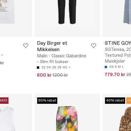
Day Birger et
STINE GO
Mikkelsen
SGTeresa, 2
Textured Pol
Malin - Classic Gabardine
Maxikjoler
- Slim fit bukser
kr
XS
S
M
L
32
34
36
38
40
779.70 kr
25
600 kr
1200 kr
RA10
60% rabat
40% rabat
O