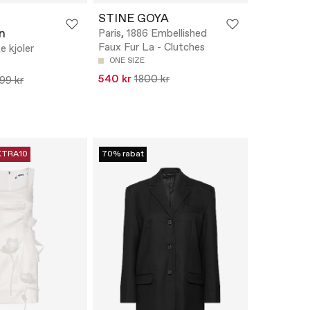
STINE GOYA
n
Paris, 1886 Embellished
Faux Fur La - Clutches
e kjoler
ONE SIZE
540 kr
1800 kr
99 kr
XTRA10
70% rabat