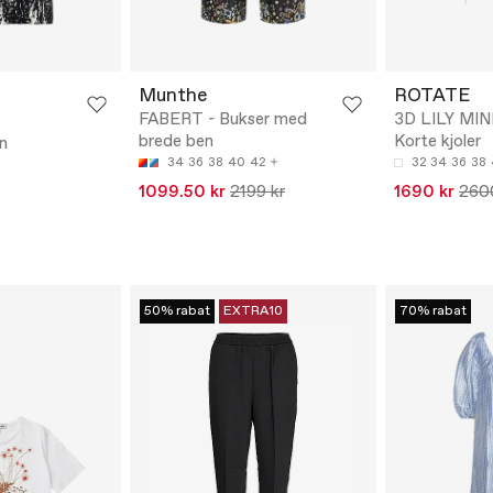
Munthe
ROTATE
FABERT - Bukser med
3D LILY MIN
brede ben
Korte kjoler
n
34
36
38
40
42
32
34
36
38
1099.50 kr
2199 kr
1690 kr
260
50% rabat
EXTRA10
70% rabat