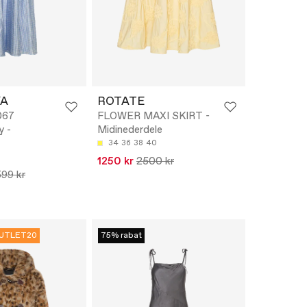
YA
ROTATE
067
FLOWER MAXI SKIRT -
y -
Midinederdele
34
36
38
40
1250 kr
2500 kr
99 kr
UTLET20
75% rabat