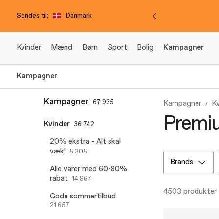
Sendes til:
Danmark
Kvinder
Mænd
Børn
Sport
Bolig
Kampagner
Kampagner
Kampagner
67 935
Kampagner
Kv
Premiu
Kvinder
36 742
20% ekstra - Alt skal
væk!
5 305
brands
Alle varer med 60-80%
rabat
14 867
4503 produkter
Gode sommertilbud
21 657