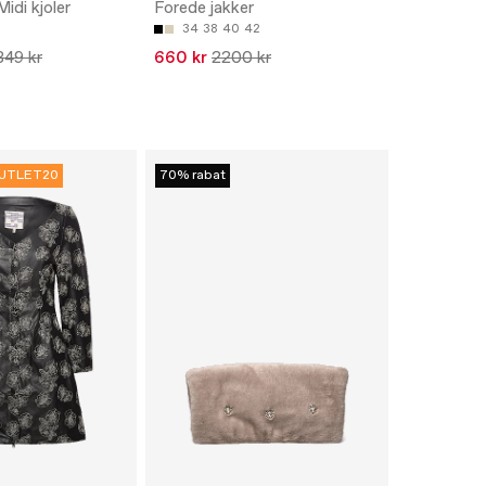
Midi kjoler
Forede jakker
34
38
40
42
349 kr
660 kr
2200 kr
UTLET20
70% rabat