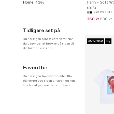
Home
Parry - Soft Wo
4 265
shirts
XXS
XS
S
M
L
360 kr
600 kr
Tidligere set på
Du har ingen senest sete varer. Når
35% rabat
Ny
du begynder at browse på siden vil
din historie vises her.
Favoritter
Du har ingen favoritprodukter. Klik
på hjertet ved siden af varen du kan
lide for at gemme den som favorit.