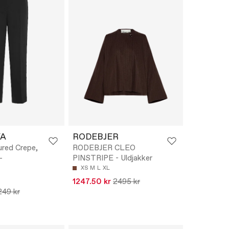
YA
RODEBJER
red Crepe,
RODEBJER CLEO
-
PINSTRIPE - Uldjakker
XS
M
L
XL
1247.50 kr
2495 kr
249 kr