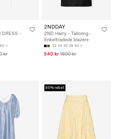
2NDDAY
I DRESS -
2ND Harry - Tailoring -
Enkeltradede blazere
40
32
34
36
38
42
0 kr
540 kr
1800 kr
50% rabat