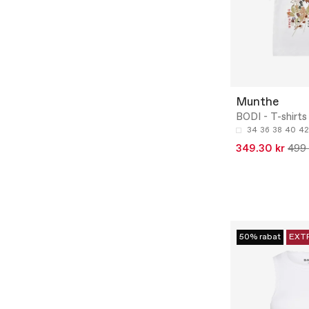
Munthe
BODI - T-shirts
34
36
38
40
42
349.30 kr
499 
50% rabat
EXT