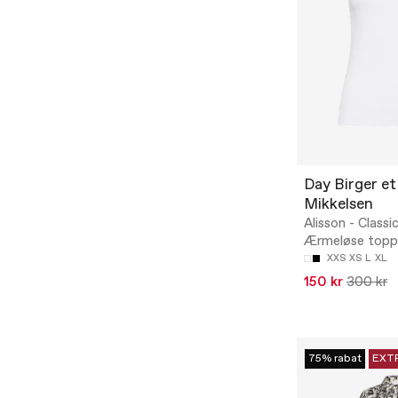
Day Birger et
Mikkelsen
Alisson - Classi
Ærmeløse topp
XXS
XS
L
XL
150 kr
300 kr
75% rabat
EXT