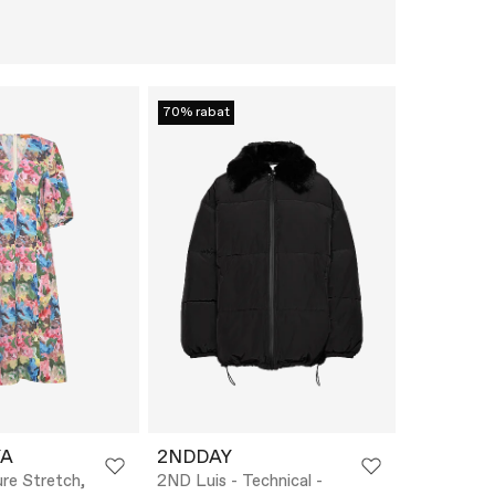
70% rabat
YA
2NDDAY
re Stretch,
2ND Luis - Technical -