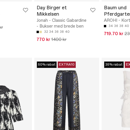
Day Birger et
Baum und
Mikkelsen
Pferdgarte
s
Jonah - Classic Gabardine
AROHI - Kort
- Bukser med brede ben
34
36
38
40
kr
32
34
36
38
40
719.70 kr
23
770 kr
1400 kr
50% rabat
EXTRA10
35% rabat
E