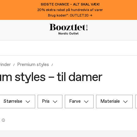
SIDSTE CHANCE – ALT SKAL VÆK!
20% ekstra rabat på hundredvis af varer
Brug koden*: OUTLET20 →
inder
Premium styles
m styles – til damer
størrelse
pris
farve
materiale