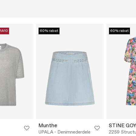
RA10
60% rabat
60% rabat
Munthe
STINE GO
UPALA - Denimnederdele
2259 Structu