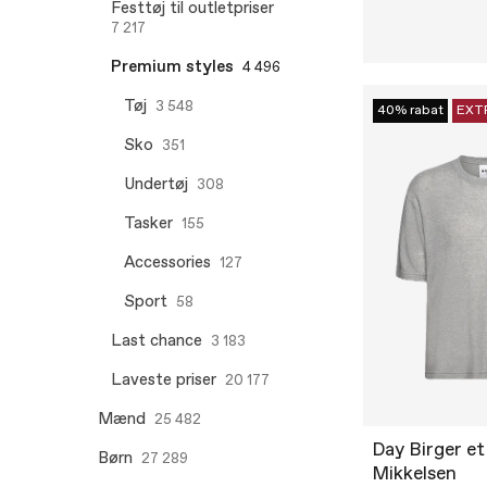
Festtøj til outletpriser
7 217
Premium styles
4 496
Tøj
3 548
40% rabat
EXT
Sko
351
Undertøj
308
Tasker
155
Accessories
127
Sport
58
Last chance
3 183
Laveste priser
20 177
Mænd
25 482
Day Birger et
Børn
27 289
Mikkelsen