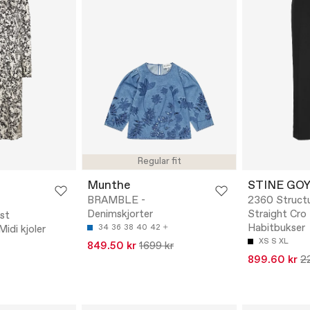
Regular fit
Munthe
STINE GO
BRAMBLE -
2360 Structu
Denimskjorter
Straight Cro 
st
Habitbukser
idi kjoler
34
36
38
40
42
XS
S
XL
849.50 kr
1699 kr
899.60 kr
2