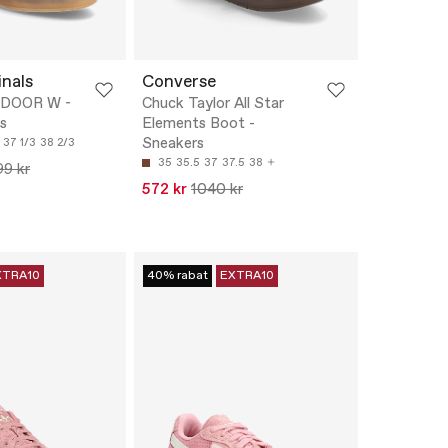
inals
Converse
DOOR W -
Chuck Taylor All Star
s
Elements Boot -
Sneakers
37 1/3
38 2/3
35
35.5
37
37.5
38
99 kr
572 kr
1040 kr
XTRA10
40% rabat
EXTRA10