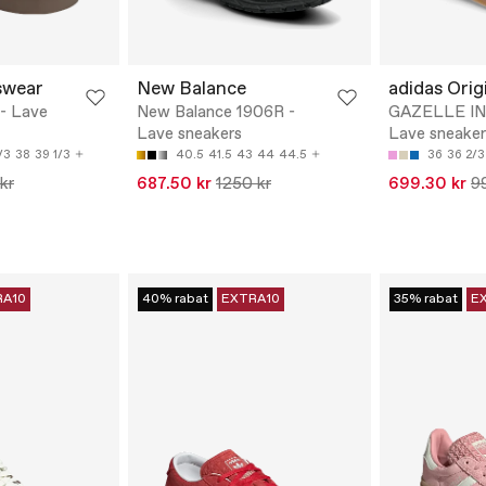
swear
New Balance
adidas Orig
- Lave
New Balance 1906R -
GAZELLE IN
Lave sneakers
Lave sneaker
/3
38
39 1/3
40.5
41.5
43
44
44.5
36
36 2/3
kr
687.50 kr
1250 kr
699.30 kr
9
RA10
40% rabat
EXTRA10
35% rabat
E