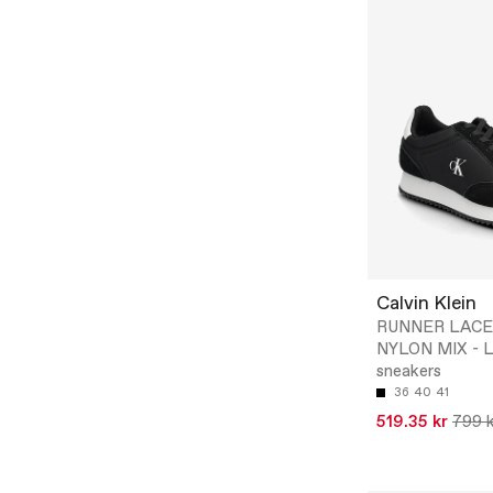
Calvin Klein
RUNNER LAC
NYLON MIX - 
sneakers
36
40
41
519.35 kr
799 k