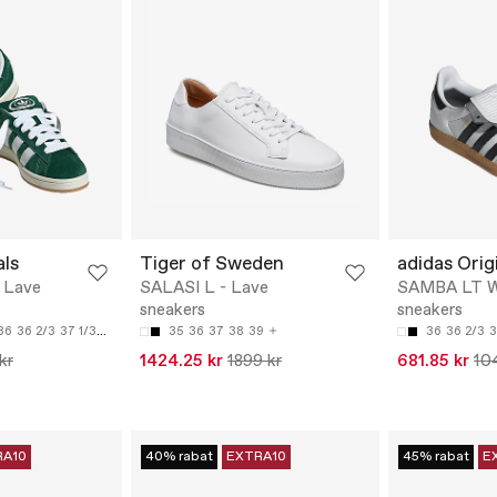
als
Tiger of Sweden
adidas Orig
 Lave
SALASI L - Lave
SAMBA LT W
sneakers
sneakers
36
36 2/3
37 1/3
38
35
36
37
38
39
36
36 2/3
3
kr
1424.25 kr
1899 kr
681.85 kr
10
RA10
40% rabat
EXTRA10
45% rabat
E