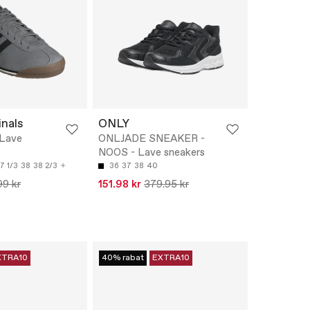
inals
ONLY
 Lave
ONLJADE SNEAKER -
NOOS - Lave sneakers
7 1/3
38
38 2/3
36
37
38
40
99 kr
151.98 kr
379.95 kr
XTRA10
40% rabat
EXTRA10