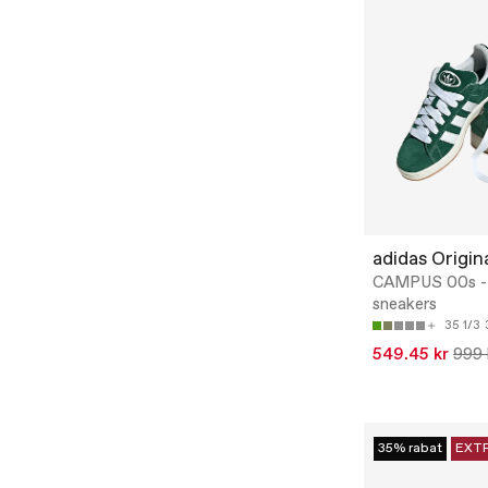
adidas Origin
CAMPUS 00s -
sneakers
35 1/3
549.45 kr
999 
35% rabat
EXT