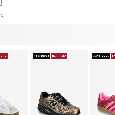
RA10
45% rabat
EXTRA10
30% rabat
E