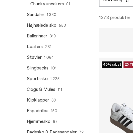
sortering
Chunky sneakers
81
Sandaler
1 330
1373 produkter
Højhælede sko
553
Ballerinaer
318
Loafers
251
Støvler
1 064
40% rabat
EXT
Slingbacks
101
Sportssko
1 225
Clogs & Mules
111
Klipklapper
69
Espadrillos
150
Hjemmesko
67
Badesko & Badesandaler
72