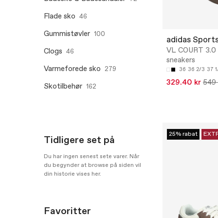
Flade sko
46
Gummistøvler
100
adidas Sport
VL COURT 3.0 
Clogs
46
sneakers
Varmeforede sko
279
36
36 2/3
37 1
329.40 kr
549 
Skotilbehør
162
25% rabat
EXT
Tidligere set på
Du har ingen senest sete varer. Når
du begynder at browse på siden vil
din historie vises her.
Favoritter