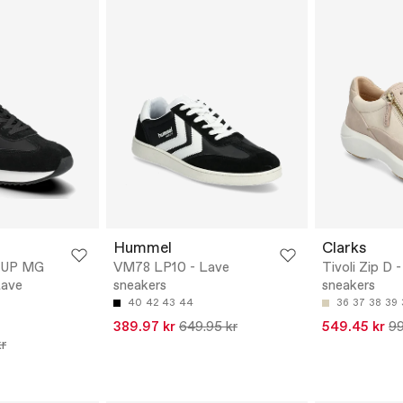
Hummel
Clarks
EUP MG
VM78 LP10 - Lave
Tivoli Zip D 
Lave
sneakers
sneakers
40
42
43
44
36
37
38
39
389.97 kr
649.95 kr
549.45 kr
99
r