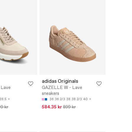
adidas Originals
- Lave
GAZELLE W - Lave
sneakers
39.5
36
36 2/3
38
38 2/3
40
9 kr
584.35 kr
899 kr