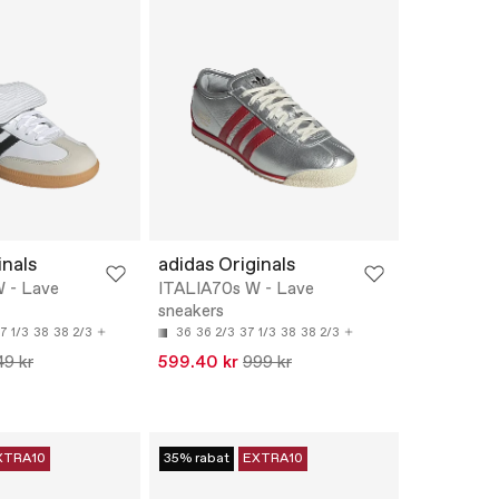
inals
adidas Originals
 - Lave
ITALIA70s W - Lave
sneakers
7 1/3
38
38 2/3
36
36 2/3
37 1/3
38
38 2/3
49 kr
599.40 kr
999 kr
XTRA10
35% rabat
EXTRA10