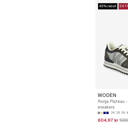
45% rabat
EXT
WODEN
Ronja Plateau 
sneakers
36
38
39
604.97 kr
1099