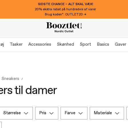
SIDSTE CHANCE – ALT SKAL VÆK!
20% ekstra rabat på hundredvis af varer
Brug koden*: OUTLET20 →
øj
Tasker
Accessories
Skønhed
Sport
Basics
Gaver
Sneakers
rs til damer
størrelse
pris
farve
materiale