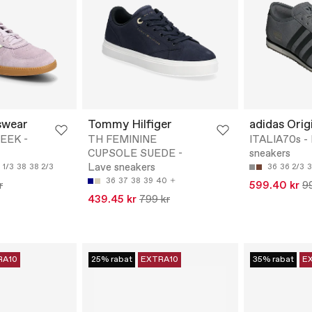
swear
Tommy Hilfiger
adidas Orig
EEK -
TH FEMININE
ITALIA70s -
CUPSOLE SUEDE -
sneakers
Lave sneakers
 1/3
38
38 2/3
36
36 2/3
3
36
37
38
39
40
r
599.40 kr
9
439.45 kr
799 kr
RA10
25% rabat
EXTRA10
35% rabat
E