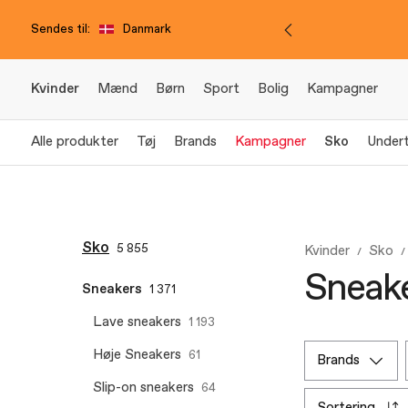
Sendes til:
Danmark
Kvinder
Mænd
Børn
Sport
Bolig
Kampagner
Alle produkter
Tøj
Brands
Kampagner
Sko
Undert
Sko
5 855
Kvinder
Sko
Sneake
Sneakers
1 371
Lave sneakers
1 193
Høje Sneakers
61
brands
Slip-on sneakers
64