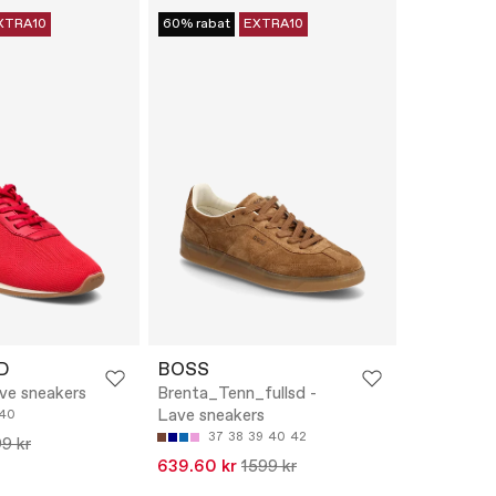
XTRA10
60% rabat
EXTRA10
D
BOSS
ve sneakers
Brenta_Tenn_fullsd -
Lave sneakers
40
37
38
39
40
42
9 kr
639.60 kr
1599 kr