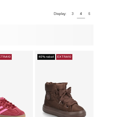
Display:
3
4
5
XTRA10
45% rabat
EXTRA10