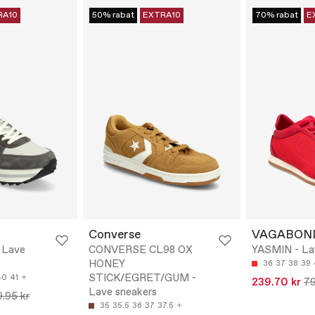
RA10
50% rabat
EXTRA10
70% rabat
E
Converse
VAGABON
- Lave
CONVERSE CL98 OX
YASMIN - La
HONEY
36
37
38
39
STICK/EGRET/GUM -
40
41
239.70 kr
79
Lave sneakers
.95 kr
35
35.5
36
37
37.5