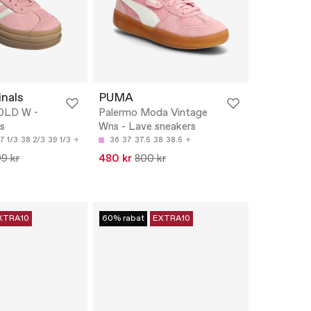
inals
PUMA
OLD W -
Palermo Moda Vintage
s
Wns - Lave sneakers
7 1/3
38 2/3
39 1/3
36
37
37.5
38
38.5
9 kr
480 kr
800 kr
XTRA10
60% rabat
EXTRA10