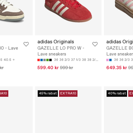
adidas Originals
adidas Orig
80 - Lave
GAZELLE LO PRO W -
GAZELLE B
Lave sneakers
Lave sneaker
.5
40.5
36
36 2/3
37 1/3
38
38 2/3
36
36 2/3
3
kr
599.40 kr
999 kr
649.35 kr
99
RA10
45% rabat
EXTRA10
40% rabat
E