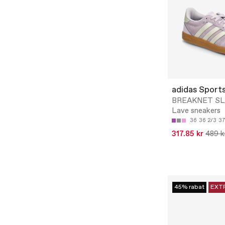
adidas Sport
BREAKNET SL
Lave sneakers
36
36 2/3
37
317.85 kr
489 k
45% rabat
EXT