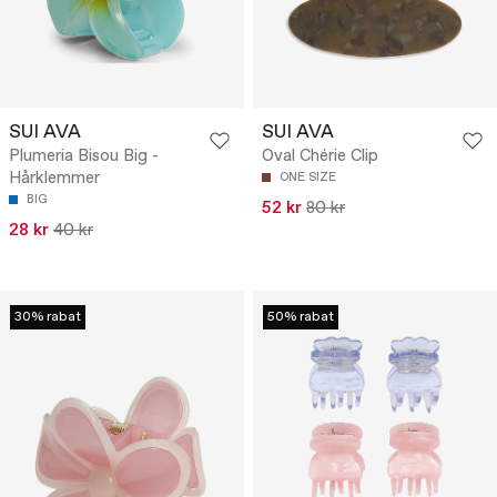
SUI AVA
SUI AVA
Plumeria Bisou Big -
Oval Chérie Clip
Hårklemmer
ONE SIZE
BIG
52 kr
80 kr
28 kr
40 kr
30% rabat
50% rabat