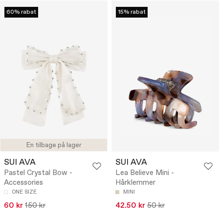
60% rabat
15% rabat
En tilbage på lager
SUI AVA
SUI AVA
Pastel Crystal Bow -
Lea Believe Mini -
Accessories
Hårklemmer
ONE SIZE
MINI
60 kr
150 kr
42.50 kr
50 kr