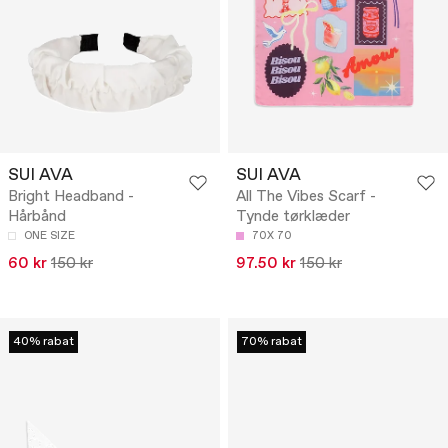
SUI AVA
SUI AVA
Bright Headband -
All The Vibes Scarf -
Hårbånd
Tynde tørklæder
ONE SIZE
70X 70
60 kr
150 kr
97.50 kr
150 kr
40% rabat
70% rabat