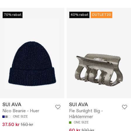
75% rabat
40% rabat
OUTLET20
SUI AVA
SUI AVA
Nico Beanie - Huer
Fie Sunlight Big -
Hårklemmer
ONE SIZE
ONE SIZE
37.50 kr
150 kr
60 kr
100 kr