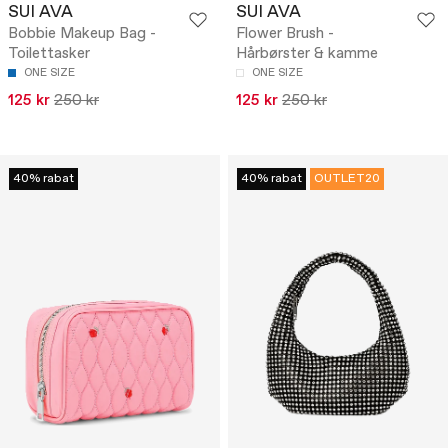
SUI AVA
SUI AVA
Bobbie Makeup Bag -
Flower Brush -
Toilettasker
Hårbørster & kamme
ONE SIZE
ONE SIZE
125 kr
250 kr
125 kr
250 kr
40% rabat
40% rabat
OUTLET20