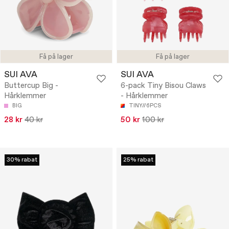
Få på lager
Få på lager
SUI AVA
SUI AVA
Buttercup Big -
6-pack Tiny Bisou Claws
Hårklemmer
- Hårklemmer
BIG
TINY//6PCS
28 kr
40 kr
50 kr
100 kr
30% rabat
25% rabat