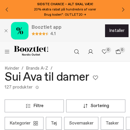
SIDSTE CHANCE – ALT SKAL VÆK!
20% ekstra rabat på hundredvis af varer
Brug koden*: OUTLET20 →
Booztlet app
installer
4.1
0
0
Kvinder
Brands A-Z
Sui Ava til damer
127 produkter
filtre
sortering
kategorier
tøj
sovemasker
tasker