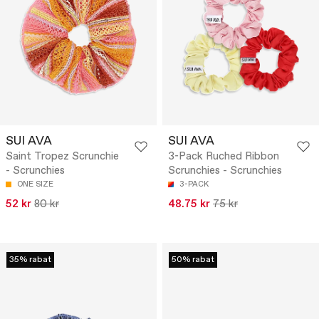
SUI AVA
SUI AVA
Saint Tropez Scrunchie
3-Pack Ruched Ribbon
- Scrunchies
Scrunchies - Scrunchies
ONE SIZE
3-PACK
52 kr
80 kr
48.75 kr
75 kr
35% rabat
50% rabat