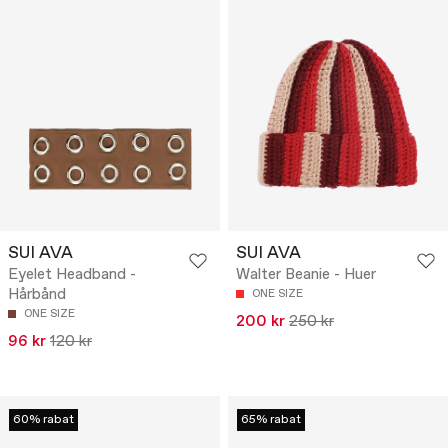
SUI AVA
SUI AVA
Eyelet Headband -
Walter Beanie - Huer
Hårbånd
ONE SIZE
ONE SIZE
200 kr
250 kr
96 kr
120 kr
60% rabat
65% rabat