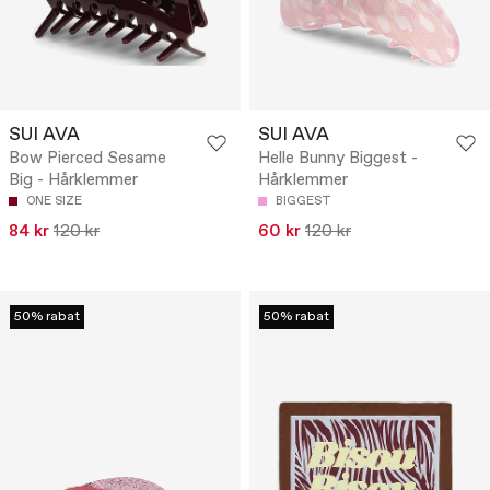
SUI AVA
SUI AVA
Bow Pierced Sesame
Helle Bunny Biggest -
Big - Hårklemmer
Hårklemmer
ONE SIZE
BIGGEST
84 kr
120 kr
60 kr
120 kr
50% rabat
50% rabat