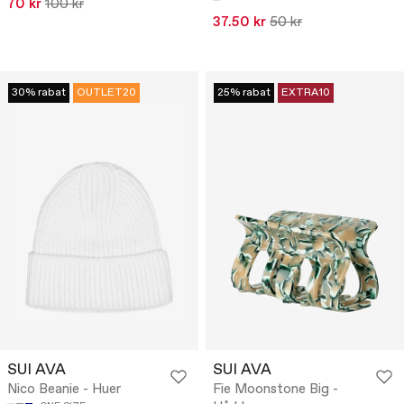
70 kr
100 kr
37.50 kr
50 kr
30% rabat
OUTLET20
25% rabat
EXTRA10
SUI AVA
SUI AVA
Nico Beanie - Huer
Fie Moonstone Big -