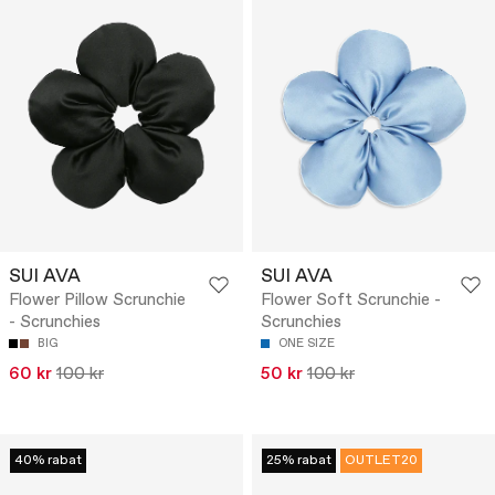
SUI AVA
SUI AVA
Flower Pillow Scrunchie
Flower Soft Scrunchie -
- Scrunchies
Scrunchies
BIG
ONE SIZE
60 kr
100 kr
50 kr
100 kr
40% rabat
25% rabat
OUTLET20