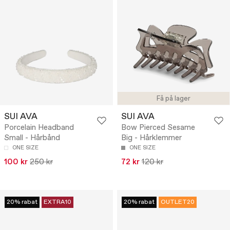
Få på lager
SUI AVA
SUI AVA
Porcelain Headband
Bow Pierced Sesame
Small - Hårbånd
Big - Hårklemmer
ONE SIZE
ONE SIZE
100 kr
250 kr
72 kr
120 kr
20% rabat
EXTRA10
20% rabat
OUTLET20