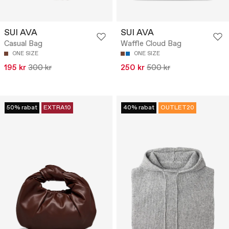
SUI AVA
SUI AVA
Casual Bag
Waffle Cloud Bag
ONE SIZE
ONE SIZE
195 kr
300 kr
250 kr
500 kr
50% rabat
EXTRA10
40% rabat
OUTLET20