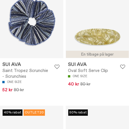
En tilbage på lager
SUI AVA
SUI AVA
Saint Tropez Scrunchie
Oval Soft Serve Clip
- Scrunchies
ONE SIZE
ONE SIZE
40 kr
80 kr
52 kr
80 kr
40% rabat
OUTLET20
50% rabat