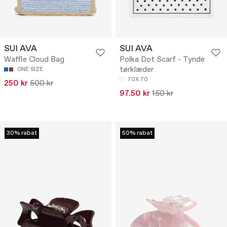
SUI AVA
SUI AVA
Waffle Cloud Bag
Polka Dot Scarf - Tynde
tørklæder
ONE SIZE
70X 70
250 kr
500 kr
97.50 kr
150 kr
30% rabat
50% rabat