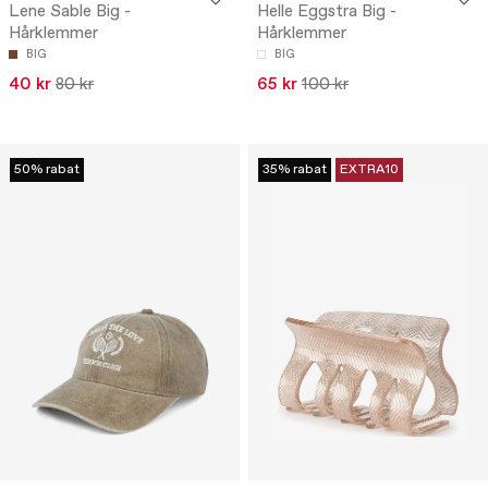
Lene Sable Big -
Helle Eggstra Big -
Hårklemmer
Hårklemmer
BIG
BIG
40 kr
80 kr
65 kr
100 kr
50% rabat
35% rabat
EXTRA10