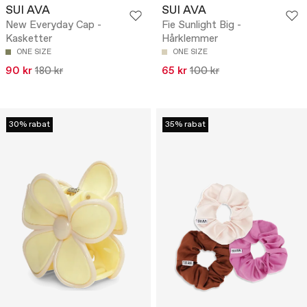
SUI AVA
SUI AVA
New Everyday Cap -
Fie Sunlight Big -
Kasketter
Hårklemmer
ONE SIZE
ONE SIZE
90 kr
180 kr
65 kr
100 kr
30% rabat
35% rabat