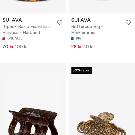
SUI AVA
SUI AVA
4-pack Basic Essentials
Buttercup Big -
Elastics - Hårbånd
Hårklemmer
ONE SIZE
BIG
70 kr
100 kr
28 kr
40 kr
50% rabat