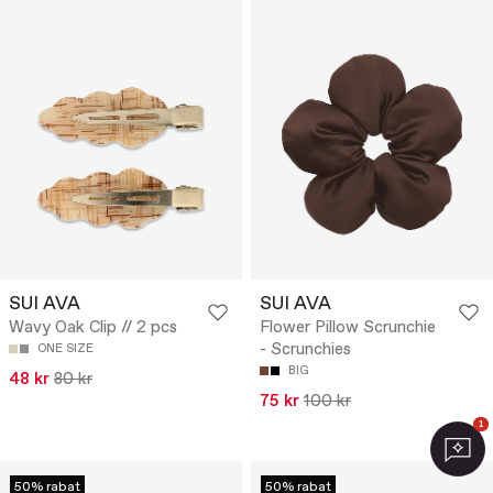
SUI AVA
SUI AVA
Wavy Oak Clip // 2 pcs
Flower Pillow Scrunchie
- Scrunchies
ONE SIZE
BIG
48 kr
80 kr
75 kr
100 kr
1
50% rabat
50% rabat