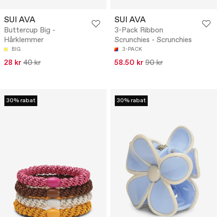
SUI AVA
SUI AVA
Buttercup Big -
3-Pack Ribbon
Hårklemmer
Scrunchies - Scrunchies
BIG
3-PACK
28 kr
40 kr
58.50 kr
90 kr
30% rabat
30% rabat