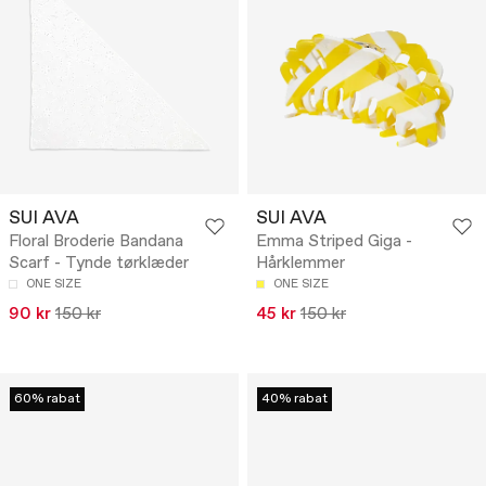
SUI AVA
SUI AVA
Floral Broderie Bandana
Emma Striped Giga -
Scarf - Tynde tørklæder
Hårklemmer
ONE SIZE
ONE SIZE
90 kr
150 kr
45 kr
150 kr
60% rabat
40% rabat