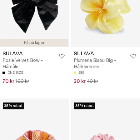
Få på lager
SUI AVA
SUI AVA
Rosie Velvet Bow -
Plumeria Bisou Big -
Hårnåle
Hårklemmer
ONE SIZE
BIG
70 kr
100 kr
30 kr
40 kr
35% rabat
35% rabat