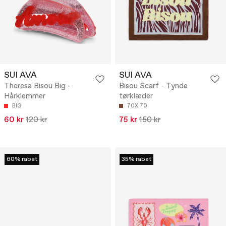
SUI AVA
SUI AVA
Theresa Bisou Big -
Bisou Scarf - Tynde
Hårklemmer
tørklæder
BIG
70X 70
60 kr
120 kr
75 kr
150 kr
60% rabat
35% rabat