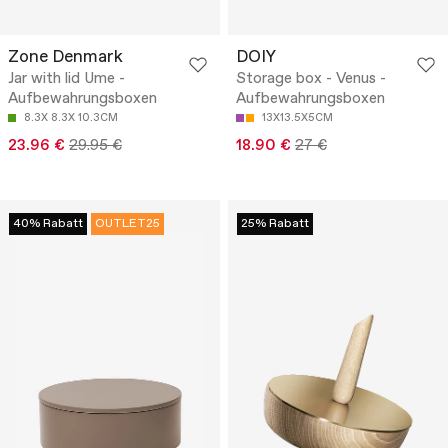
Zone Denmark
DOIY
Jar with lid Ume -
Storage box - Venus -
Aufbewahrungsboxen
Aufbewahrungsboxen
8.3X 8.3X 10.3CM
13X13.5X5CM
23.96 €
29.95 €
18.90 €
27 €
40% Rabatt
OUTLET25
25% Rabatt