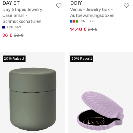
DAY ET
DOIY
Day Stripes Jewelry
Venus - Jewelry box -
Case Small -
Aufbewahrungsboxen
Schmuckschatullen
ONE SIZE
ONE SIZE
14.40 €
24 €
36 €
60 €
20% Rabatt
30% Rabatt