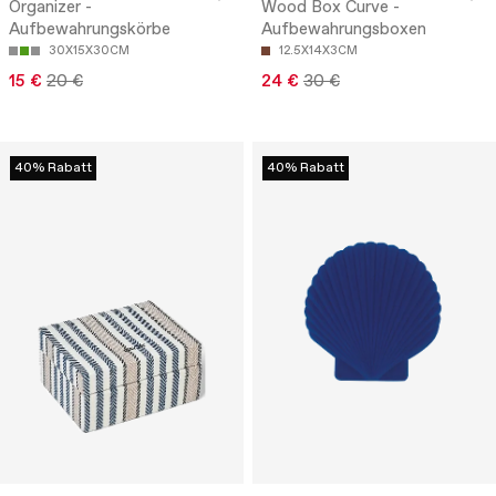
Organizer -
Wood Box Curve -
Aufbewahrungskörbe
Aufbewahrungsboxen
30X15X30CM
12.5X14X3CM
15 €
20 €
24 €
30 €
40% Rabatt
40% Rabatt