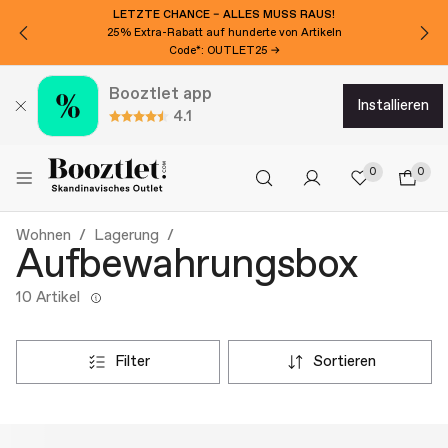
LETZTE CHANCE – ALLES MUSS RAUS!
25% Extra-Rabatt auf hunderte von Artikeln
Code*: OUTLET25 →
Booztlet app
installieren
4.1
0
0
Wohnen
Lagerung
Aufbewahrungsbox
10 Artikel
filter
sortieren