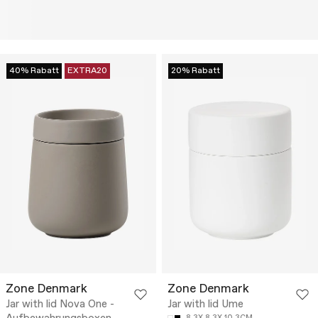
40% Rabatt
EXTRA20
20% Rabatt
Zone Denmark
Zone Denmark
Jar with lid Nova One -
Jar with lid Ume
8.3X 8.3X 10.3CM