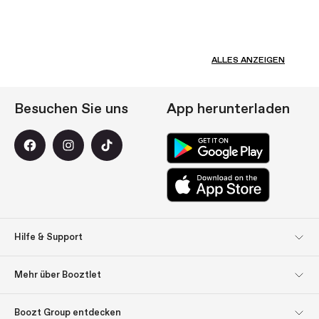
ALLES ANZEIGEN
Besuchen Sie uns
App herunterladen
Hilfe & Support
Kundendienst
Rücksendungen
Mehr über Booztlet
Lieferung
Bezahlung
Abonnieren Sie unseren
Impressum
Boozt Group entdecken
Newsletter