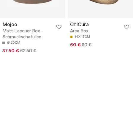
Mojoo
ChiCura
Matt Lacquer Box -
Arca Box
Schmuckschatullen
14X 15CM
Ø 20CM
60 €
80 €
37.50 €
62.50 €