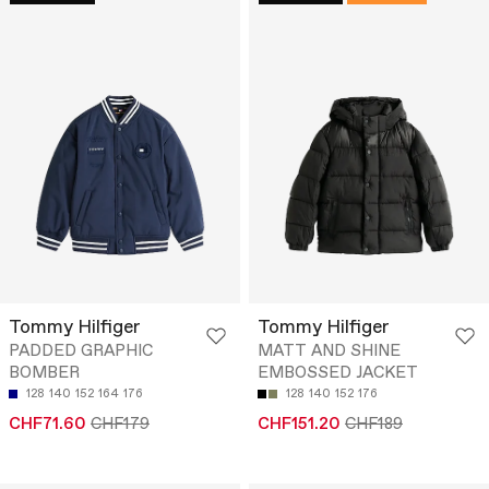
Tommy Hilfiger
Tommy Hilfiger
PADDED GRAPHIC
MATT AND SHINE
BOMBER
EMBOSSED JACKET
128
140
152
164
176
128
140
152
176
CHF71.60
CHF179
CHF151.20
CHF189