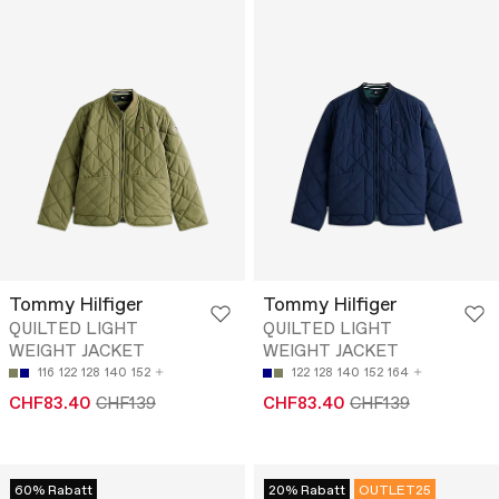
Tommy Hilfiger
Tommy Hilfiger
QUILTED LIGHT
QUILTED LIGHT
WEIGHT JACKET
WEIGHT JACKET
116
122
128
140
152
122
128
140
152
164
CHF83.40
CHF139
CHF83.40
CHF139
60% Rabatt
20% Rabatt
OUTLET25