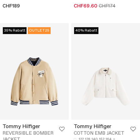
CHF189
CHF69.60
CHF174
35% Rabatt
OUTLET25
40% Rabatt
Tommy Hilfiger
Tommy Hilfiger
REVERSIBLE BOMBER
COTTON EMB JACKET
JACKET
122
128
140
152
164