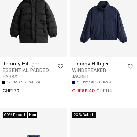
Tommy Hilfiger
Tommy Hilfiger
ESSENTIAL PADDED
WINDBREAKER
PARKA
JACKET
128
140
152
164
176
116
122
128
140
152
CHF179
CHF68.40
CHF114
60% Rabatt
Neu
20% Rabatt