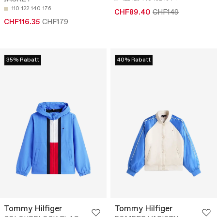
110
122
140
176
CHF89.40
CHF149
CHF116.35
CHF179
35% Rabatt
40% Rabatt
Tommy Hilfiger
Tommy Hilfiger