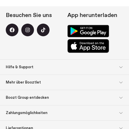
Besuchen Sie uns
App herunterladen
Hilfe & Support
Kundendienst
Rücksendungen
Mehr über Booztlet
Lieferung
Bezahlung
Abonnieren Sie unseren
Impressum
Boozt Group entdecken
Newsletter
Boozt Group entdecken
Firmeninformation
Über uns
Lassen Sie sich inspirieren:
Zahlungsmöglichkeiten
Geschenk-Tipps
Investor Relations
Verantwortung
Geschenkgutscheine
Presse & Auszeichnungen
Boozt.com
Lieferoptionen