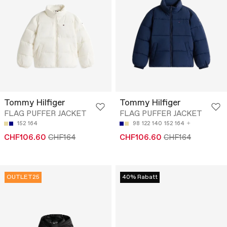
Tommy Hilfiger
Tommy Hilfiger
FLAG PUFFER JACKET
FLAG PUFFER JACKET
152
164
98
122
140
152
164
CHF106.60
CHF164
CHF106.60
CHF164
OUTLET25
40% Rabatt