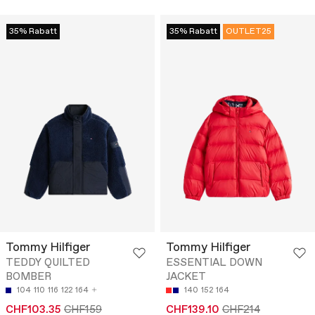
35% Rabatt
35% Rabatt
OUTLET25
Tommy Hilfiger
Tommy Hilfiger
TEDDY QUILTED
ESSENTIAL DOWN
BOMBER
JACKET
104
110
116
122
164
140
152
164
CHF103.35
CHF159
CHF139.10
CHF214