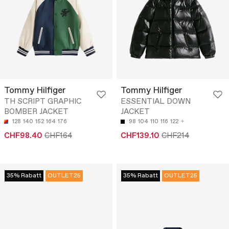
Tommy Hilfiger
Tommy Hilfiger
TH SCRIPT GRAPHIC
ESSENTIAL DOWN
BOMBER JACKET
JACKET
128
140
152
164
176
98
104
110
116
122
CHF98.40
CHF164
CHF139.10
CHF214
35% Rabatt
OUTLET25
35% Rabatt
OUTLET25