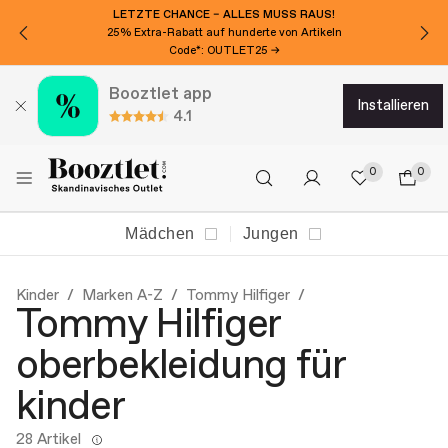
LETZTE CHANCE – ALLES MUSS RAUS!
25% Extra-Rabatt auf hunderte von Artikeln
Code*: OUTLET25 →
Booztlet app
installieren
4.1
0
0
Mädchen
Jungen
Kinder
Marken A-Z
Tommy Hilfiger
Tommy Hilfiger
oberbekleidung für
kinder
28 Artikel