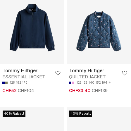
Tommy Hilfiger
Tommy Hilfiger
ESSENTIAL JACKET
QUILTED JACKET
128
152
176
122
128
140
152
164
CHF52
CHF104
CHF83.40
CHF139
40% Rabatt
40% Rabatt