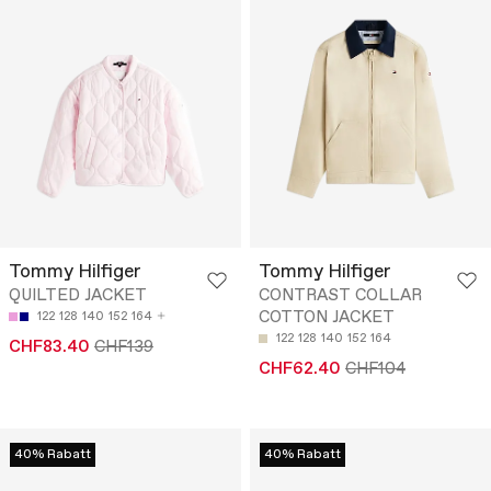
Tommy Hilfiger
Tommy Hilfiger
QUILTED JACKET
CONTRAST COLLAR
COTTON JACKET
122
128
140
152
164
122
128
140
152
164
CHF83.40
CHF139
CHF62.40
CHF104
40% Rabatt
40% Rabatt