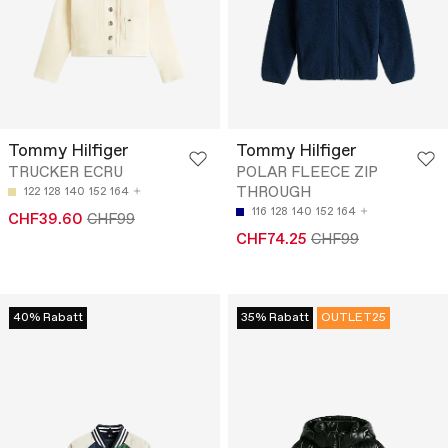
Tommy Hilfiger
Tommy Hilfiger
TRUCKER ECRU
POLAR FLEECE ZIP
THROUGH
122
128
140
152
164
116
128
140
152
164
CHF39.60
CHF99
CHF74.25
CHF99
40% Rabatt
35% Rabatt
OUTLET25