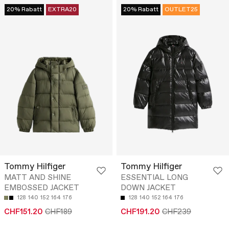
20% Rabatt
EXTRA20
20% Rabatt
OUTLET25
Tommy Hilfiger
Tommy Hilfiger
MATT AND SHINE
ESSENTIAL LONG
EMBOSSED JACKET
DOWN JACKET
128
140
152
164
176
128
140
152
164
176
CHF151.20
CHF189
CHF191.20
CHF239