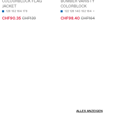
COLOURBLOCK FLAG
BOMBER VARISTY
JACKET
COLORBLOCK
128
152
164
176
122
128
140
152
164
CHF90.35
CHF139
CHF98.40
CHF164
ALLES ANZEIGEN