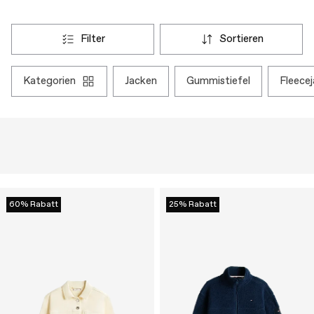
filter
sortieren
kategorien
jacken
gummistiefel
fleece
60% Rabatt
25% Rabatt