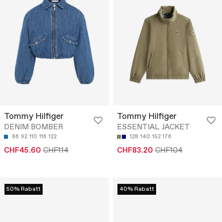
Tommy Hilfiger
Tommy Hilfiger
DENIM BOMBER
ESSENTIAL JACKET
86
92
110
116
122
128
140
152
176
CHF45.60
CHF114
CHF83.20
CHF104
50% Rabatt
40% Rabatt