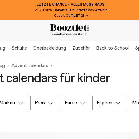
LETZTE CHANCE – ALLES MUSS RAUS!
25% Extra-Rabatt auf hunderte von Artikeln
Code*: OUTLET25 →
n
eug
Schuhe
Oberbekleidung
Zubehör
Back to School
S
eug
Advent calendars
 calendars für kinder
marken
preis
farbe
figuren
m