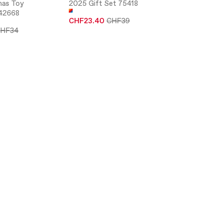
mas Toy
2025 Gift Set 75418
 42668
CHF23.40
CHF39
HF34