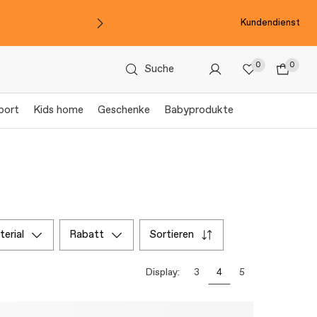
Kundendienst
0
0
Suche
port
Kids home
Geschenke
Babyprodukte
aterial
rabatt
sortieren
Display:
3
4
5