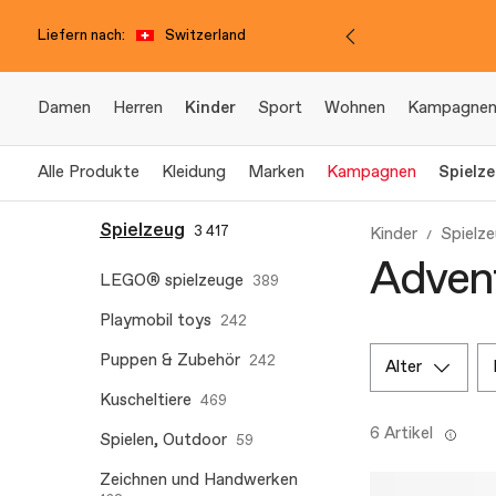
Liefern nach:
Switzerland
Damen
Herren
Kinder
Sport
Wohnen
Kampagne
Alle Produkte
Kleidung
Marken
Kampagnen
Spielz
Spielzeug
3 417
Kinder
Spielz
Advent
LEGO® spielzeuge
389
Playmobil toys
242
Puppen & Zubehör
242
alter
Kuscheltiere
469
6 Artikel
Spielen, Outdoor
59
Zeichnen und Handwerken