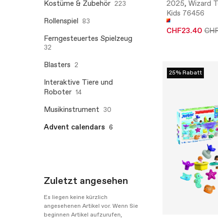
Kostüme & Zubehör
2025, Wizard T
223
Kids 76456
Rollenspiel
83
CHF23.40
CH
Ferngesteuertes Spielzeug
32
Blasters
2
25% Rabatt
Interaktive Tiere und
Roboter
14
Musikinstrument
30
Advent calendars
6
Zuletzt angesehen
Es liegen keine kürzlich
angesehenen Artikel vor. Wenn Sie
beginnen Artikel aufzurufen,