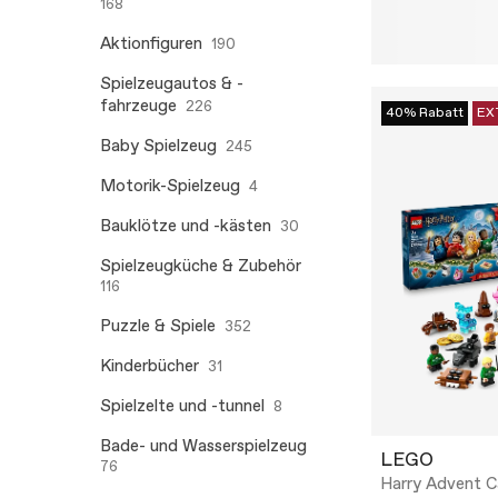
168
Aktionfiguren
190
Spielzeugautos & -
fahrzeuge
226
40% Rabatt
EX
Baby Spielzeug
245
Motorik-Spielzeug
4
Bauklötze und -kästen
30
Spielzeugküche & Zubehör
116
Puzzle & Spiele
352
Kinderbücher
31
Spielzelte und -tunnel
8
Bade- und Wasserspielzeug
LEGO
76
Harry Advent C