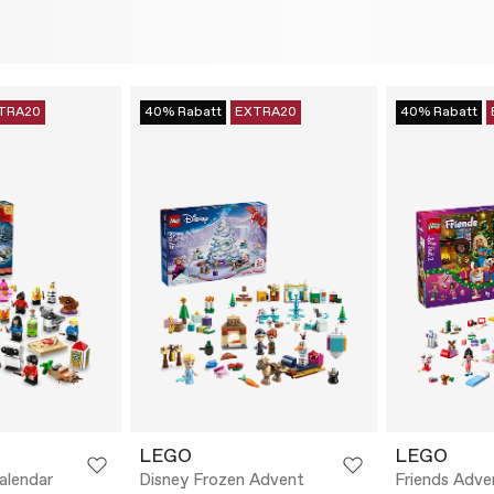
TRA20
40% Rabatt
EXTRA20
40% Rabatt
LEGO
LEGO
alendar
Disney Frozen Advent
Friends Adve