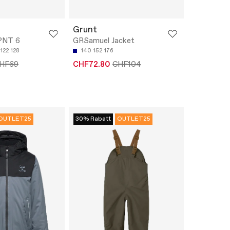
Grunt
PNT 6
GRSamuel Jacket
122
128
140
152
176
HF69
CHF72.80
CHF104
OUTLET25
30% Rabatt
OUTLET25