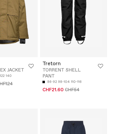
Tretorn
EX JACKET
TORRENT SHELL
PANT
122
140
86-92
98-104
110-116
HF124
CHF21.60
CHF54