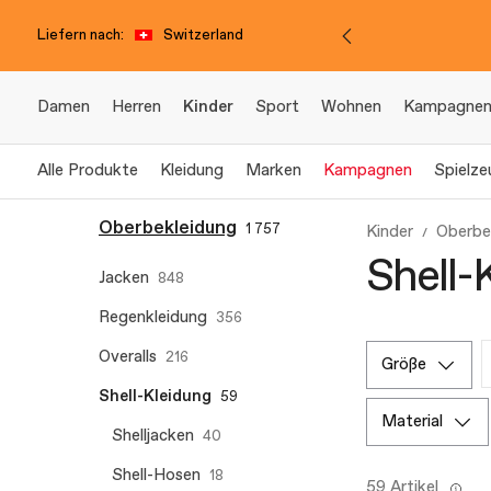
Liefern nach:
Switzerland
Damen
Herren
Kinder
Sport
Wohnen
Kampagne
Alle Produkte
Kleidung
Marken
Kampagnen
Spielze
Oberbekleidung
1 757
Kinder
Oberbe
Shell-
Jacken
848
Regenkleidung
356
Overalls
216
größe
Shell-Kleidung
59
material
Shelljacken
40
Shell-Hosen
18
59 Artikel