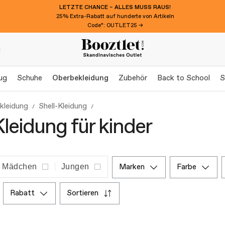
LETZTE CHANCE – ALLES MUSS RAUS!
25% Extra-Rabatt auf hunderte von Artikeln
Code*: OUTLET25 →
n
ug
Schuhe
Oberbekleidung
Zubehör
Back to School
S
kleidung
Shell-Kleidung
Kleidung für kinder
Mädchen
Jungen
marken
farbe
rabatt
sortieren