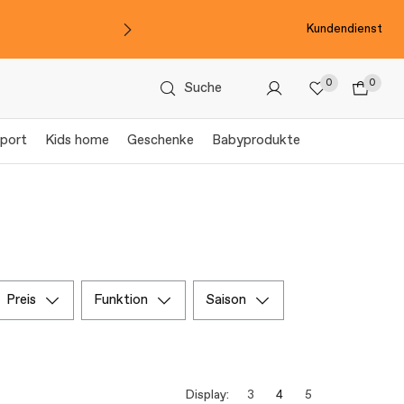
Kundendienst
0
0
Suche
port
Kids home
Geschenke
Babyprodukte
preis
funktion
saison
Display:
3
4
5