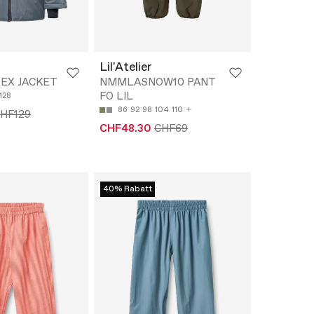
Lil'Atelier
TEX JACKET
NMMLASNOW10 PANT
FO LIL
128
86
92
98
104
110
HF129
CHF48.30
CHF69
40% Rabatt