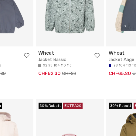
Wheat
Wheat
Jacket Bassio
Jacket Aage
6
92
98
104
110
116
98
104
110
11
F89
CHF62.30
CHF89
CHF65.80
C
u
30% Rabatt
EXTRA20
30% Rabatt