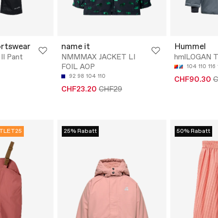
ortswear
name it
Hummel
 II Pant
NMMMAX JACKET LI
hmlLOGAN 
FOIL AOP
104
110
116
92
98
104
110
CHF90.30
C
CHF23.20
CHF29
TLET25
25% Rabatt
50% Rabatt