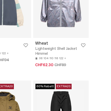
Wheat
Lightweight Shell Jacket
Himmel
6
122
98
104
110
116
122
HF94
CHF62.30
CHF89
EXTRA20
60% Rabatt
EXTRA20