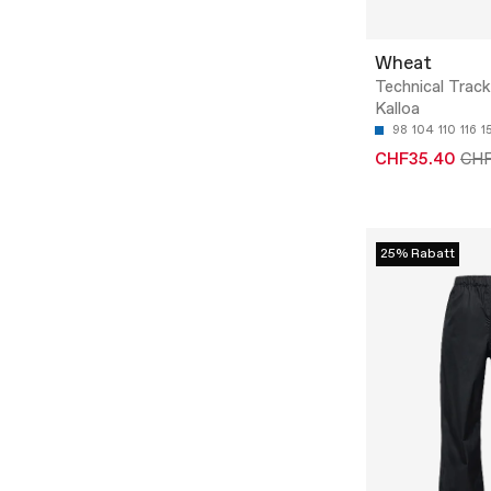
Wheat
Technical Trac
Kalloa
98
104
110
116
1
CHF35.40
CH
25% Rabatt