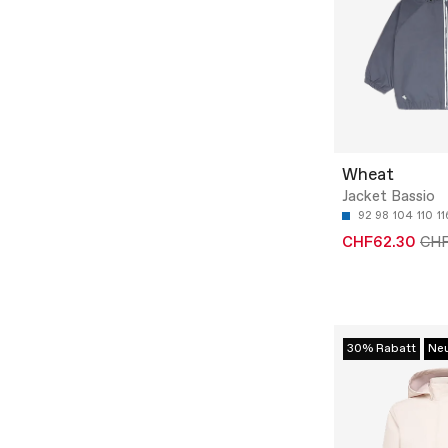
Wheat
Jacket Bassio
92
98
104
110
11
CHF62.30
CH
30% Rabatt
Ne