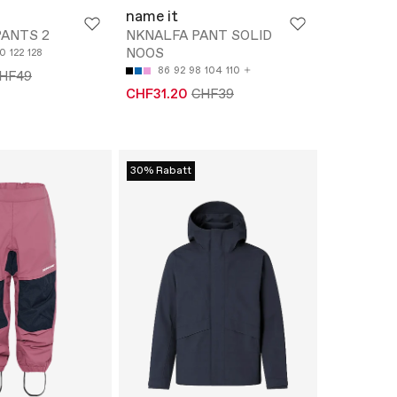
name it
PANTS 2
NKNALFA PANT SOLID
NOOS
10
122
128
86
92
98
104
110
HF49
CHF31.20
CHF39
30% Rabatt