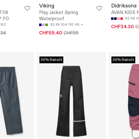
Viking
Didriksons
T08
Play Jacket Spring
AVAN KIDS 
P FO
Waterproof
92
98
1
152
92
98
104
110
116
CHF34.30
C
34
CHF59.40
CHF99
30% Rabatt
30% Rabatt