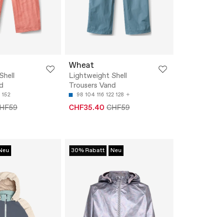
Wheat
Shell
Lightweight Shell
d
Trousers Vand
152
98
104
116
122
128
HF59
CHF35.40
CHF59
Neu
30% Rabatt
Neu