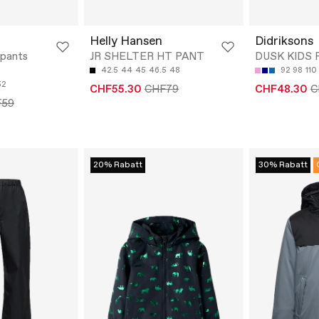
Helly Hansen
Didriksons
kpants
JR SHELTER HT PANT
DUSK KIDS 
42.5
44
45
46.5
48
92
98
110
52
CHF55.30
CHF79
CHF48.30
C
F59
20% Rabatt
30% Rabatt