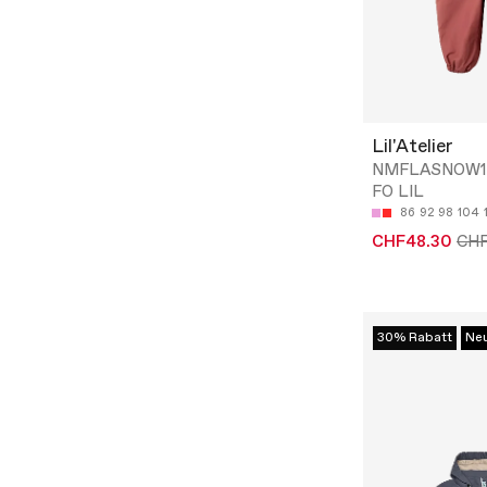
Lil'Atelier
NMFLASNOW1
FO LIL
86
92
98
104
CHF48.30
CH
30% Rabatt
Ne