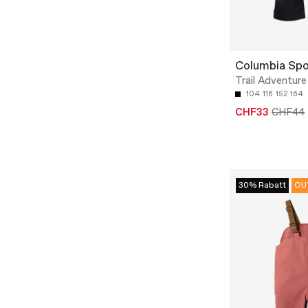
Columbia Sp
Trail Adventure
104
116
152
164
CHF33
CHF44
30% Rabatt
OU