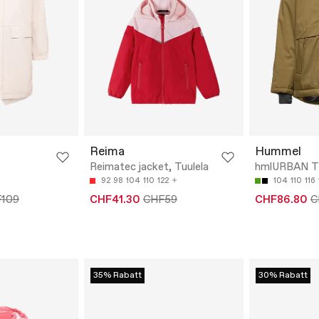
Reima
Hummel
Reimatec jacket, Tuulela
hmlURBAN T
92
98
104
110
122
104
110
116
109
CHF41.30
CHF59
CHF86.80
C
35% Rabatt
30% Rabatt