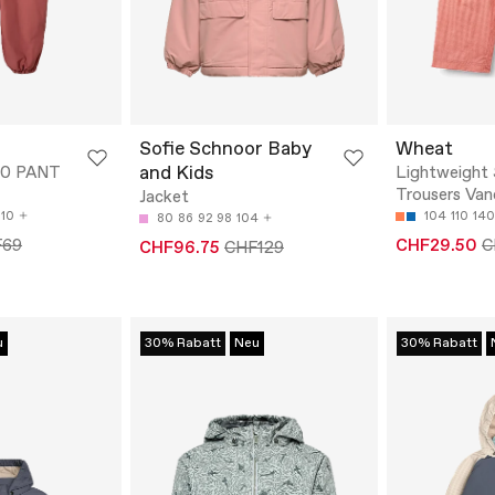
Sofie Schnoor Baby
Wheat
and Kids
0 PANT
Lightweight 
Trousers Van
Jacket
110
104
110
140
80
86
92
98
104
F69
CHF29.50
C
CHF96.75
CHF129
u
30% Rabatt
Neu
30% Rabatt