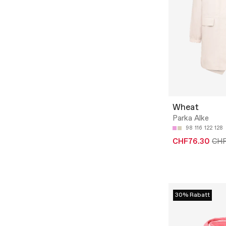
Wheat
Parka Alke
98
116
122
128
CHF76.30
CHF
30% Rabatt