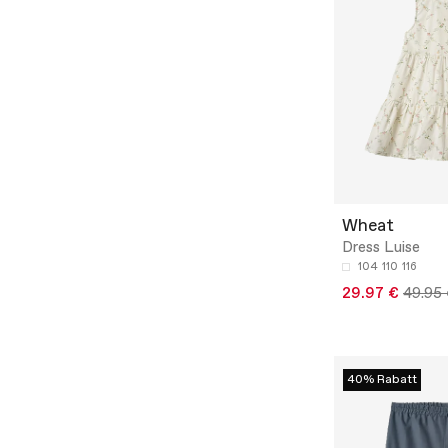
Wheat
Dress Luise
104
110
116
29.97 €
49.95
40% Rabatt