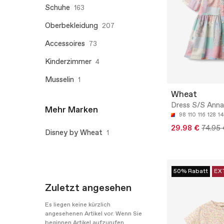
Schuhe
163
Oberbekleidung
207
Accessoires
73
Kinderzimmer
4
Musselin
1
Wheat
Dress S/S Anna
Mehr Marken
98
110
116
128
1
29.98 €
74.95 
Disney by Wheat
1
50% Rabatt
EX
Zuletzt angesehen
Es liegen keine kürzlich
angesehenen Artikel vor. Wenn Sie
beginnen Artikel aufzurufen,