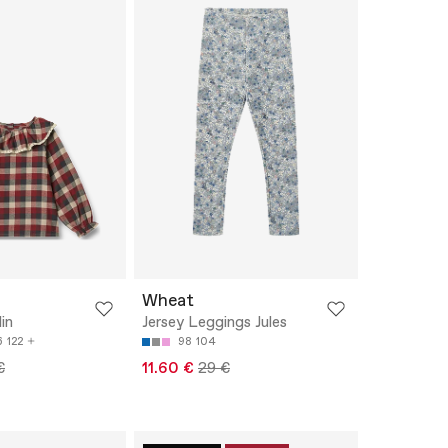
Wheat
in
Jersey Leggings Jules
6
122
98
104
€
11.60 €
29 €