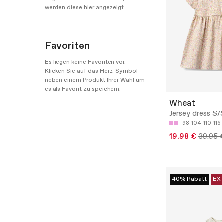
werden diese hier angezeigt.
Favoriten
Es liegen keine Favoriten vor.
Klicken Sie auf das Herz-Symbol
neben einem Produkt Ihrer Wahl um
es als Favorit zu speichern.
Wheat
Jersey dress S
98
104
110
116
19.98 €
39.95 
40% Rabatt
EX