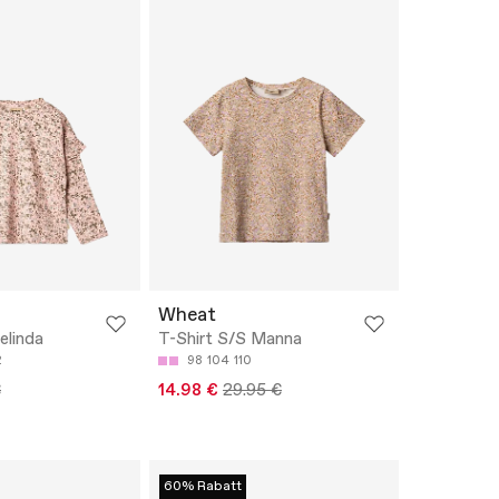
Wheat
elinda
T-Shirt S/S Manna
2
98
104
110
€
14.98 €
29.95 €
60% Rabatt