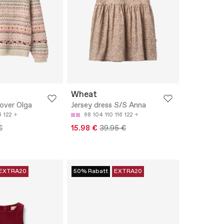
Wheat
lover Olga
Jersey dress S/S Anna
6
122
98
104
110
116
122
€
15.98 €
39.95 €
EXTRA20
50% Rabatt
EXTRA20