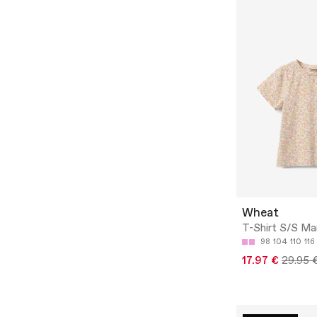
Wheat
T-Shirt S/S M
98
104
110
116
17.97 €
29.95 