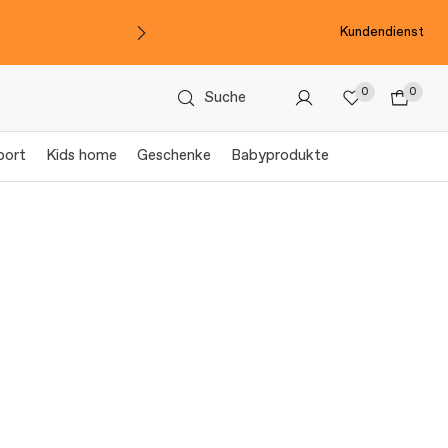
Kundendienst
0
0
Suche
port
Kids home
Geschenke
Babyprodukte