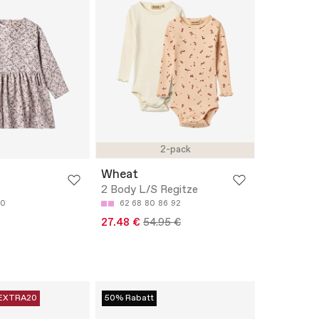
2-pack
Wheat
2 Body L/S Regitze
40
62
68
80
86
92
27.48 €
54.95 €
EXTRA20
50% Rabatt