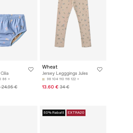
Wheat
Cilia
Jersey Legggings Jules
0
86
98
104
110
116
122
 24.95 €
13.60 €
34 €
50% Rabatt
EXTRA20