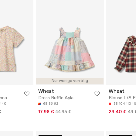
Nur wenige vorrätig
Wheat
Wheat
anna
Dress Ruffle Ayla
Blouse L/S El
140
68
86
92
98
104
110
11
€
17.98 €
44.95 €
29.40 €
49 