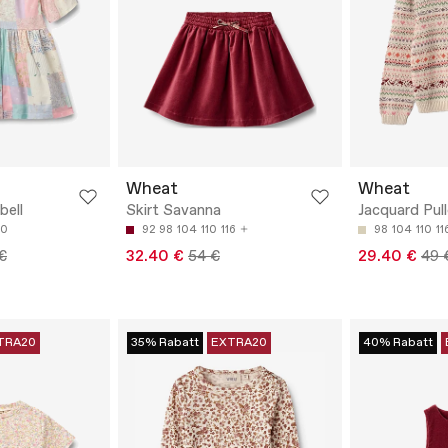
Wheat
Wheat
bell
Skirt Savanna
Jacquard Pul
40
92
98
104
110
116
98
104
110
11
€
32.40 €
54 €
29.40 €
49 
TRA20
35% Rabatt
EXTRA20
40% Rabatt