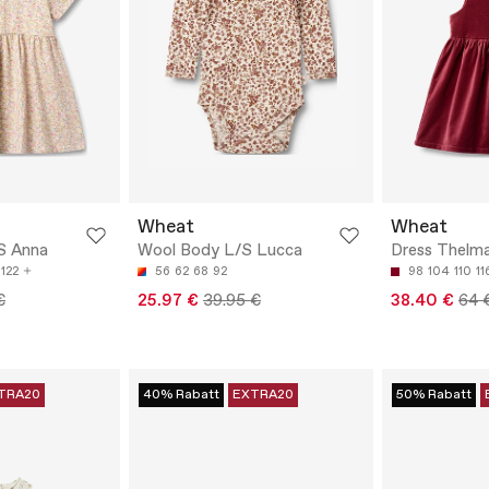
Wheat
Wheat
/S Anna
Wool Body L/S Lucca
Dress Thelm
122
56
62
68
92
98
104
110
11
€
25.97 €
39.95 €
38.40 €
64 
TRA20
40% Rabatt
EXTRA20
50% Rabatt