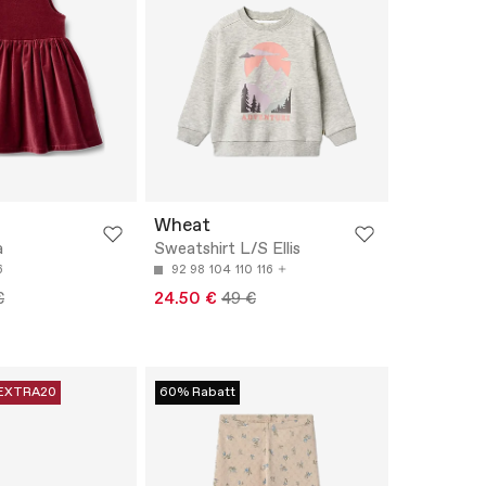
Wheat
a
Sweatshirt L/S Ellis
6
92
98
104
110
116
€
24.50 €
49 €
EXTRA20
60% Rabatt