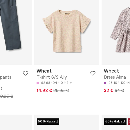
Wheat
Wheat
kpants
T-shirt S/S Ally
Dress Aima
92
98
104
110
116
98
104
122
1
52
14.98 €
29.95 €
32 €
64 €
9.95 €
50% Rabatt
50% Rabatt