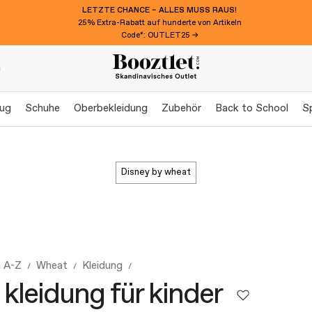
LETZTE CHANCE – ALLES MUSS RAUS!
25% Extra-Rabatt auf hunderte von Artikeln
Code*: OUTLET25 →
n
eug
Schuhe
Oberbekleidung
Zubehör
Back to School
S
disney by wheat
 A-Z
Wheat
Kleidung
kleidung für kinder