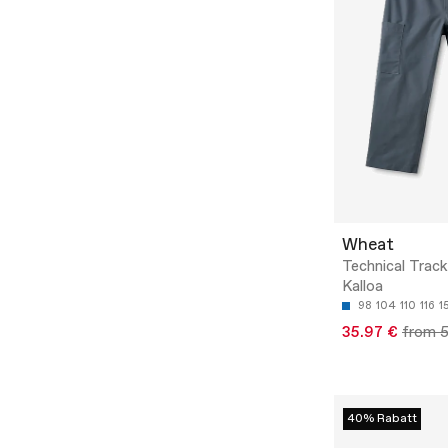
Wheat
Technical Trac
Kalloa
98
104
110
116
1
35.97 €
from 5
40% Rabatt