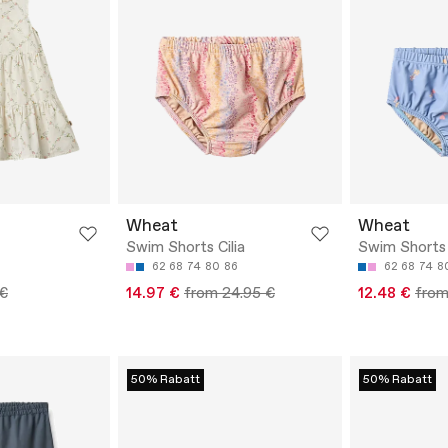
Wheat
Wheat
Swim Shorts Cilia
Swim Shorts 
62
68
74
80
86
62
68
74
8
 €
14.97 €
from 24.95 €
12.48 €
from
50% Rabatt
50% Rabatt