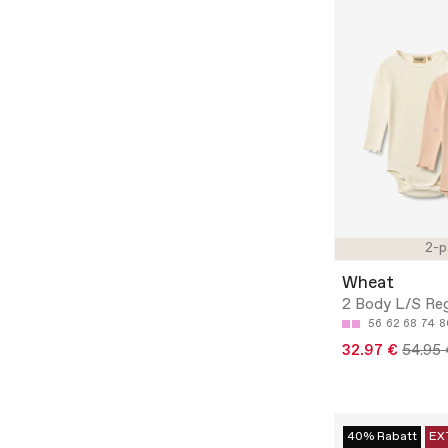
2-p
Wheat
2 Body L/S Reg
56
62
68
74
8
32.97 €
54.95 
40% Rabatt
EX