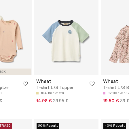
ack
Wheat
Wheat
itze
T-shirt L/S Topper
T-shirt L/S B
0
104
116
122
128
92
110
128
15
€
14.98 €
29.95 €
19.50 €
39 
TRA20
60% Rabatt
40% Rabatt