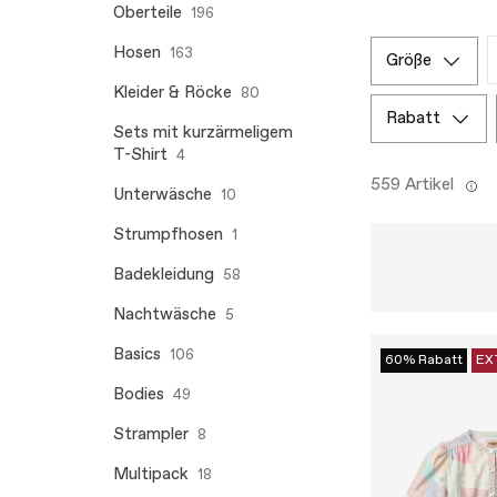
Oberteile
196
Hosen
163
größe
Kleider & Röcke
80
rabatt
Sets mit kurzärmeligem
T-Shirt
4
559 Artikel
Unterwäsche
10
Strumpfhosen
1
Badekleidung
58
Nachtwäsche
5
Basics
106
60% Rabatt
EX
Bodies
49
Strampler
8
Multipack
18