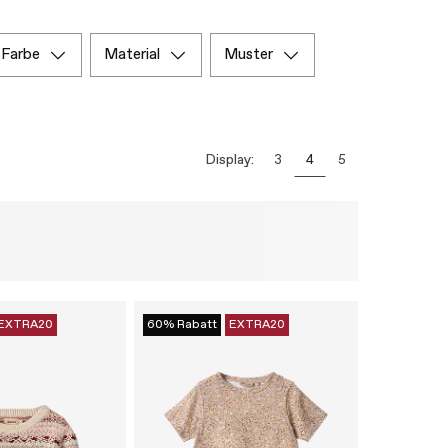
farbe
material
muster
Display:
3
4
5
EXTRA20
60% Rabatt
EXTRA20