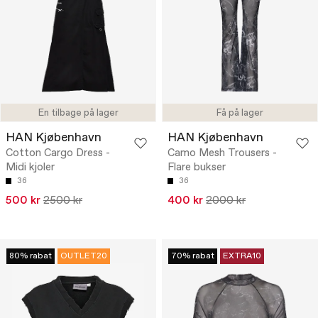
En tilbage på lager
Få på lager
HAN Kjøbenhavn
HAN Kjøbenhavn
Cotton Cargo Dress -
Camo Mesh Trousers -
Midi kjoler
Flare bukser
36
36
500 kr
2500 kr
400 kr
2000 kr
80% rabat
OUTLET20
70% rabat
EXTRA10