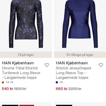
Få på lager
En tilbage på lager
HAN Kjøbenhavn
HAN Kjøbenhavn
Chrome Tribal Stretch
Stretch JerseyDraped
Turtleneck Long Sleeve
Long Sleeve Top -
- Langærmede toppe
Langærmede toppe
34
36
36
540 kr
1800 kr
660 kr
2200 kr