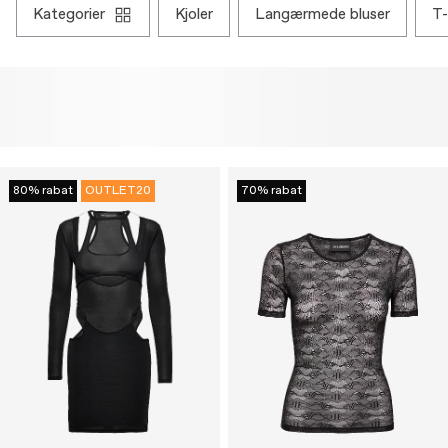
kategorier
kjoler
langærmede bluser
80% rabat
OUTLET20
70% rabat