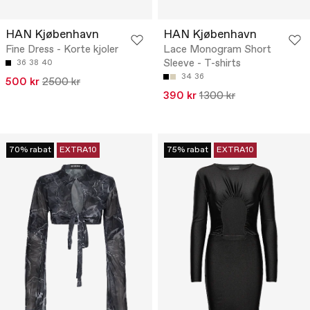
HAN Kjøbenhavn
HAN Kjøbenhavn
Fine Dress - Korte kjoler
Lace Monogram Short
Sleeve - T-shirts
36
38
40
34
36
500 kr
2500 kr
390 kr
1300 kr
70% rabat
EXTRA10
75% rabat
EXTRA10