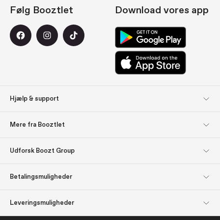
Følg Booztlet
Download vores app
Hjælp & support
Kundeservice
Retur
Mere fra Booztlet
Levering
Betaling
Tilmeld dig vores
Om os
Udforsk Boozt Group
nyhedsbreve
Udforsk Boozt Group
Firmainformation
Find inspiration: Gavetips
Gavekort
Betalingsmuligheder
Investorrelationer
Ansvar
Presse & udmærkelser
Boozt.com
Leveringsmuligheder