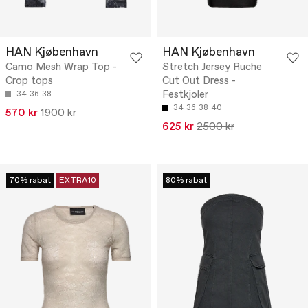
HAN Kjøbenhavn
HAN Kjøbenhavn
Camo Mesh Wrap Top -
Stretch Jersey Ruche
Crop tops
Cut Out Dress -
Festkjoler
34
36
38
34
36
38
40
570 kr
1900 kr
625 kr
2500 kr
70% rabat
EXTRA10
80% rabat