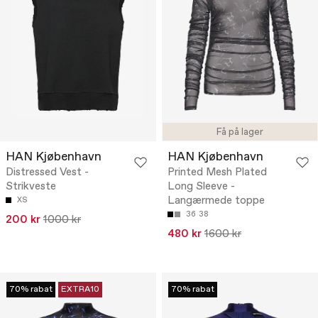
Få på lager
HAN Kjøbenhavn
HAN Kjøbenhavn
Distressed Vest -
Printed Mesh Plated
Strikveste
Long Sleeve -
Langærmede toppe
XS
36
38
200 kr
1000 kr
480 kr
1600 kr
70% rabat
EXTRA10
70% rabat