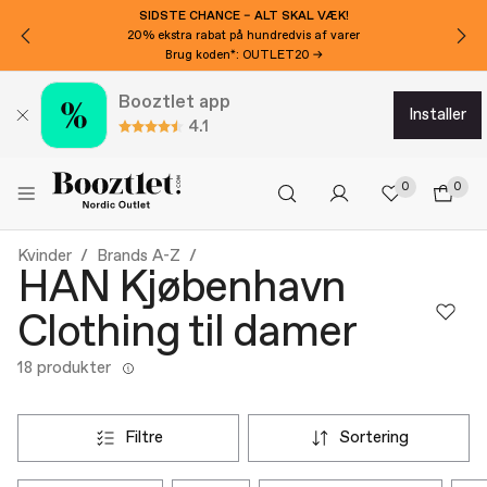
SIDSTE CHANCE – ALT SKAL VÆK!
20% ekstra rabat på hundredvis af varer
Brug koden*: OUTLET20 →
Booztlet app
installer
4.1
0
0
Kvinder
Brands A-Z
HAN Kjøbenhavn
Clothing til damer
18 produkter
filtre
sortering