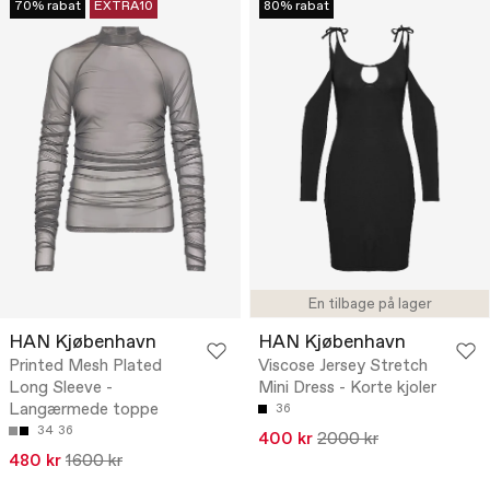
70% rabat
EXTRA10
80% rabat
En tilbage på lager
HAN Kjøbenhavn
HAN Kjøbenhavn
Printed Mesh Plated
Viscose Jersey Stretch
Long Sleeve -
Mini Dress - Korte kjoler
Langærmede toppe
36
34
36
400 kr
2000 kr
480 kr
1600 kr