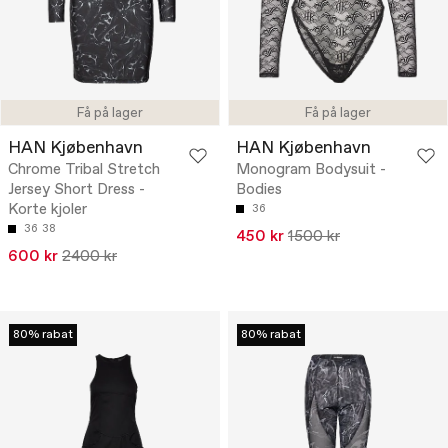
Få på lager
Få på lager
HAN Kjøbenhavn
HAN Kjøbenhavn
Chrome Tribal Stretch
Monogram Bodysuit -
Jersey Short Dress -
Bodies
Korte kjoler
36
36
38
450 kr
1500 kr
600 kr
2400 kr
80% rabat
80% rabat