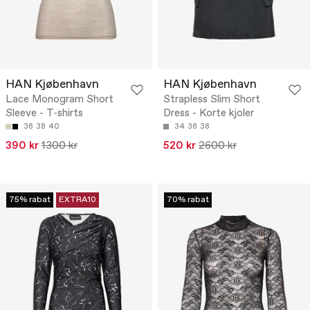
HAN Kjøbenhavn
HAN Kjøbenhavn
Lace Monogram Short
Strapless Slim Short
Sleeve - T-shirts
Dress - Korte kjoler
36
38
40
34
36
38
390 kr
1300 kr
520 kr
2600 kr
75% rabat
EXTRA10
70% rabat