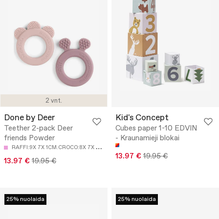
2 vnt.
Done by Deer
Kid's Concept
Teether 2-pack Deer
Cubes paper 1-10 EDVIN
friends Powder
- Kraunamieji blokai
R
AFFI:9X 7X 1CM.CROCO:8X 7X 1CM
13.97 €
19.95 €
13.97 €
19.95 €
25% nuolaida
25% nuolaida