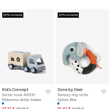
30% nuolaida
30% nuolaida
Kid's Concept
Done by Deer
Sorter truck AIDEN -
Sensory ring rattle
Rūšiavimo dėžės žaislas
Elphee Blue
27.27 €
38.95 €
10.47 €
14.95 €