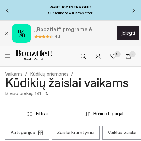
WANT 10€ EXTRA OFF?
Subscribe to our newsletter!
„Booztlet“ programėlė
įdiegti
4.1
0
0
Vaikams
Kūdikių priemonės
Kūdikių žaislai vaikams
Iš viso prekių: 191
filtrai
rūšiuoti pagal
kategorijos
žaislai kramtymui
veiklos žaislai