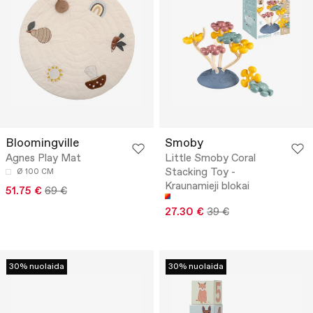
Bloomingville
Smoby
Agnes Play Mat
Little Smoby Coral
Stacking Toy -
Ø 100 CM
Kraunamieji blokai
51.75 €
69 €
27.30 €
39 €
30% nuolaida
30% nuolaida