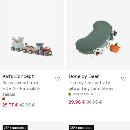
Kid's Concept
Done by Deer
Animal wood train
Tummy time activity
EDVIN - Patraukite
pillow Tiny farm Green
žaislus
33X 16X 8CM
29.96 €
39.95 €
25.77 €
42.95 €
25% nuolaida
35% nuolaida