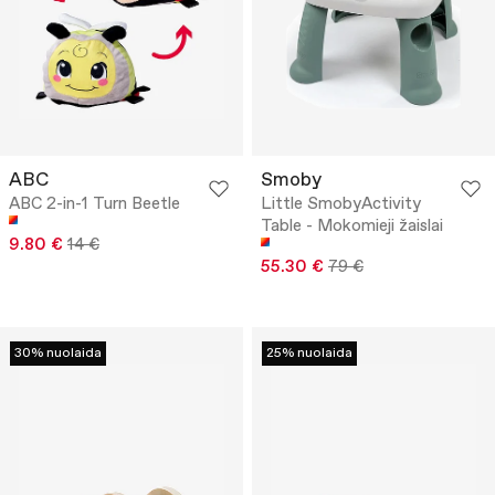
ABC
Smoby
ABC 2-in-1 Turn Beetle
Little SmobyActivity
Table - Mokomieji žaislai
9.80 €
14 €
55.30 €
79 €
30% nuolaida
25% nuolaida