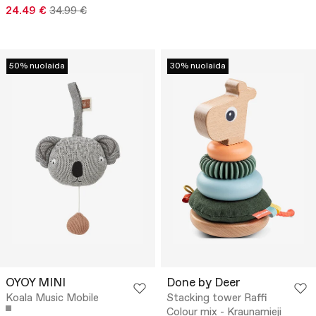
24.49 €
34.99 €
50% nuolaida
30% nuolaida
OYOY MINI
Done by Deer
Koala Music Mobile
Stacking tower Raffi
Colour mix - Kraunamieji