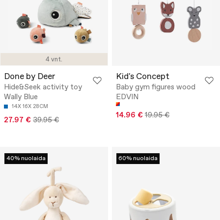
4 vnt.
Done by Deer
Kid's Concept
Hide&Seek activity toy
Baby gym figures wood
Wally Blue
EDVIN
14X 16X 28CM
14.96 €
19.95 €
27.97 €
39.95 €
40% nuolaida
60% nuolaida