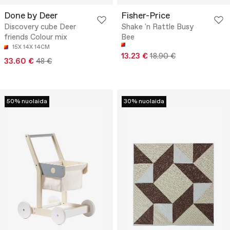
Done by Deer
Fisher-Price
Discovery cube Deer
Shake 'n Rattle Busy
friends Colour mix
Bee
15X 14X 14CM
13.23 €
18.90 €
33.60 €
48 €
50% nuolaida
30% nuolaida