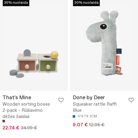
35% nuolaida
30% nuolaida
That's Mine
Done by Deer
Wooden sorting boxes
Squeaker rattle Raffi
2-pack - Rūšiavimo
Blue
dėžės žaislas
17X 7X 3CM
9.07 €
12.95 €
22.74 €
34.99 €