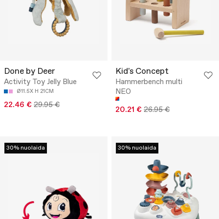
Done by Deer
Kid's Concept
Activity Toy Jelly Blue
Hammerbench multi
NEO
Ø11.5X H 21CM
22.46 €
29.95 €
20.21 €
26.95 €
30% nuolaida
30% nuolaida