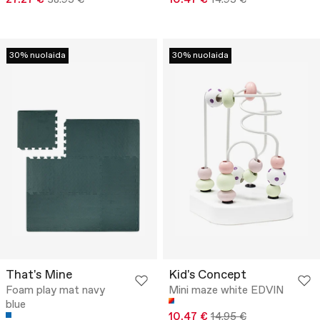
30% nuolaida
30% nuolaida
That's Mine
Kid's Concept
Foam play mat navy
Mini maze white EDVIN
blue
10.47 €
14.95 €