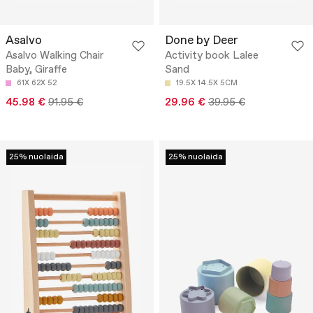
Asalvo
Done by Deer
Asalvo Walking Chair
Activity book Lalee
Baby, Giraffe
Sand
61X 62X 52
19.5X 14.5X 5CM
45.98 €
91.95 €
29.96 €
39.95 €
25% nuolaida
25% nuolaida