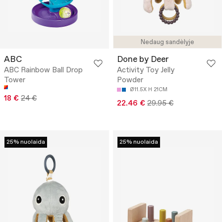
Nedaug sandėlyje
ABC
Done by Deer
ABC Rainbow Ball Drop
Activity Toy Jelly
Tower
Powder
Ø11.5X H 21CM
18 €
24 €
22.46 €
29.95 €
25% nuolaida
25% nuolaida