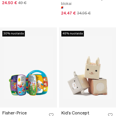
24.50 €
49 €
blokai
24.47 €
34.95 €
30% nuolaida
45% nuolaida
Fisher-Price
Kid's Concept