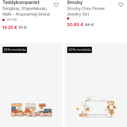
Teddykompaniet
Smoby
Diinglisar, Stapelleksak,
Smoby Crea Flower
Nalle - Kraunamieji blokai
Jewelry Set
24 CM
30.80 €
44 €
14.25 €
19 €
25% nuolaida
30% nuolaida