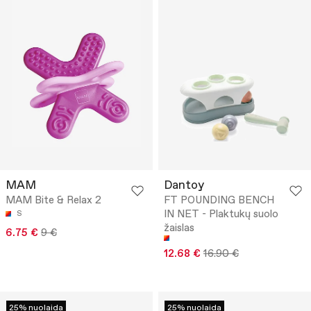
MAM
Dantoy
MAM Bite & Relax 2
FT POUNDING BENCH
IN NET - Plaktukų suolo
S
žaislas
6.75 €
9 €
12.68 €
16.90 €
25% nuolaida
25% nuolaida