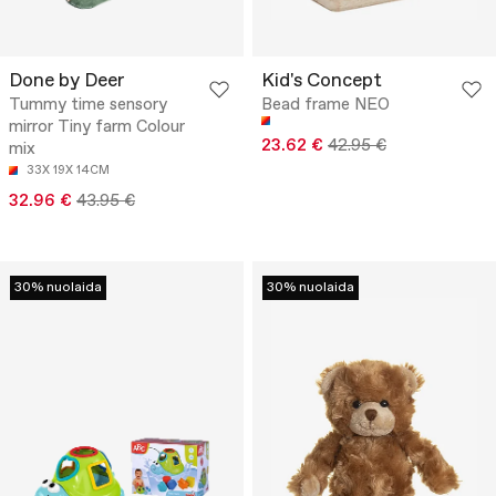
Done by Deer
Kid's Concept
Tummy time sensory
Bead frame NEO
mirror Tiny farm Colour
23.62 €
42.95 €
mix
33X 19X 14CM
32.96 €
43.95 €
30% nuolaida
30% nuolaida