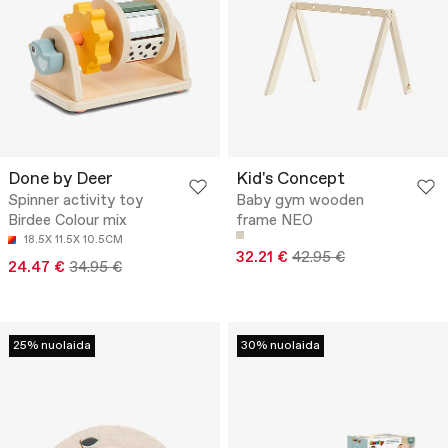
Done by Deer
Kid's Concept
Spinner activity toy
Baby gym wooden
Birdee Colour mix
frame NEO
18.5X 11.5X 10.5CM
32.21 €
42.95 €
24.47 €
34.95 €
25% nuolaida
30% nuolaida