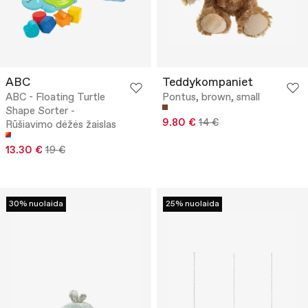
ABC
Teddykompaniet
ABC - Floating Turtle
Pontus, brown, small
Shape Sorter -
9.80 €
14 €
Rūšiavimo dėžės žaislas
13.30 €
19 €
30% nuolaida
25% nuolaida