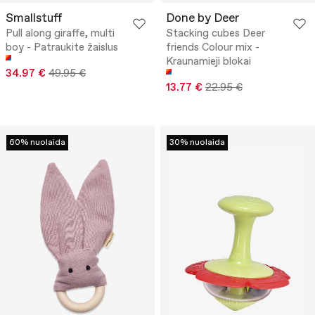
Smallstuff
Done by Deer
Pull along giraffe, multi
Stacking cubes Deer
boy - Patraukite žaislus
friends Colour mix -
Kraunamieji blokai
34.97 €
49.95 €
13.77 €
22.95 €
60% nuolaida
30% nuolaida