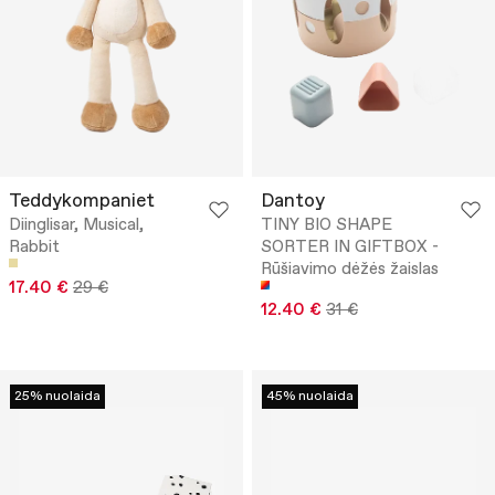
Teddykompaniet
Dantoy
Diinglisar, Musical,
TINY BIO SHAPE
Rabbit
SORTER IN GIFTBOX -
Rūšiavimo dėžės žaislas
17.40 €
29 €
12.40 €
31 €
25% nuolaida
45% nuolaida