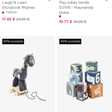
Laugh & Learn
Play cubes textile
Storybook Rhymes
EDVIN - Kraunamieji
blokai
FINNISH
17.49 €
24.99 €
19.77 €
35.95 €
30% nuolaida
40% nuolaida