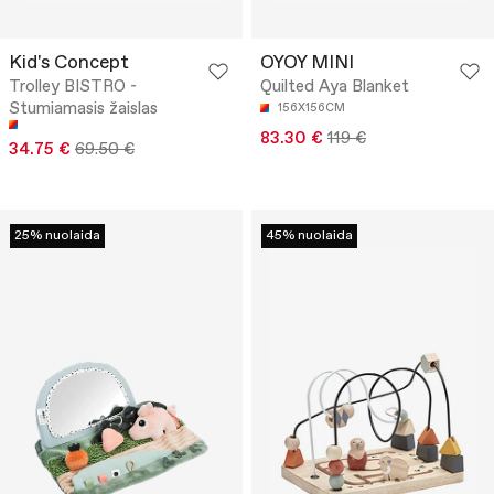
Kid's Concept
OYOY MINI
Trolley BISTRO -
Quilted Aya Blanket
Stumiamasis žaislas
156X156CM
83.30 €
119 €
34.75 €
69.50 €
25% nuolaida
45% nuolaida