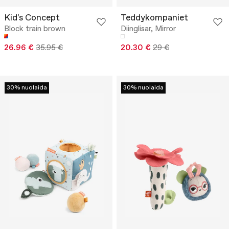
Kid's Concept
Teddykompaniet
Block train brown
Diinglisar, Mirror
26.96 €
35.95 €
20.30 €
29 €
30% nuolaida
30% nuolaida