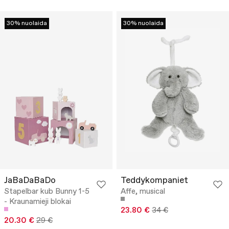
30% nuolaida
30% nuolaida
JaBaDaBaDo
Teddykompaniet
Stapelbar kub Bunny 1-5
Affe, musical
- Kraunamieji blokai
23.80 €
34 €
20.30 €
29 €