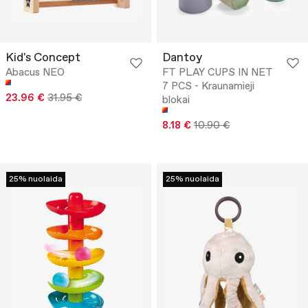
Kid's Concept
Dantoy
Abacus NEO
FT PLAY CUPS IN NET
7 PCS - Kraunamieji
23.96 €
31.95 €
blokai
8.18 €
10.90 €
25% nuolaida
25% nuolaida