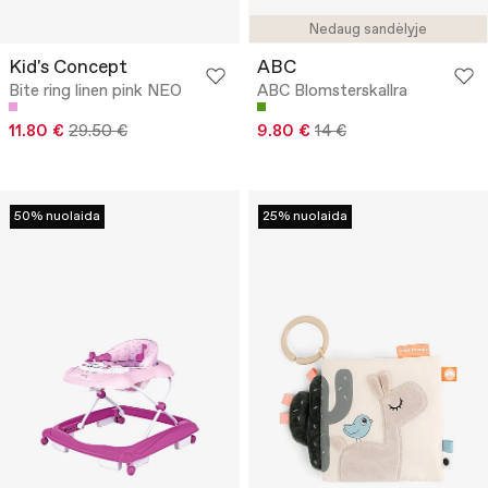
Nedaug sandėlyje
Kid's Concept
ABC
Bite ring linen pink NEO
ABC Blomsterskallra
11.80 €
29.50 €
9.80 €
14 €
50% nuolaida
25% nuolaida