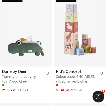
Done by Deer
Kid's Concept
Tummy time activity
Cubes paper 1-10 AIDEN
toy Croco Green
- Kraunamieji blokai
29.96 €
39.95 €
16.46 €
21.95 €
1