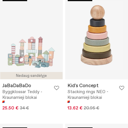
Nedaug sandėlyje
JaBaDaBaDo
Kid's Concept
Byggklossar Teddy -
Stacking rings NEO -
Kraunamieji blokai
Kraunamieji blokai
25.50 €
34 €
13.62 €
20.95 €