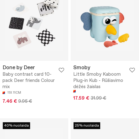
Done by Deer
Smoby
Baby contrast card 10-
Little Smoby Kaboom
pack Deer friends Colour
Plug-in Kub - Rūšiavimo
mix
dėžės žaislas
11X 11CM
17.59 €
31.99 €
7.46 €
9.95 €
40% nuolaida
25% nuolaida