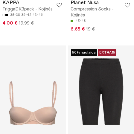
KAPPA
Planet Nusa
FriggaDK3pack - Kojinės
Compression Socks -
Kojinės
35-38
39-42
43-46
45-48
4.00 €
19.99 €
6.65 €
19 €
50% nuolaida
EXTRA15