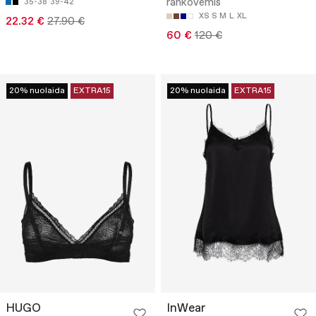
rankovėmis
35-38
39-42
XS
S
M
L
XL
22.32 €
27.90 €
60 €
120 €
20% nuolaida
EXTRA15
20% nuolaida
EXTRA15
HUGO
InWear