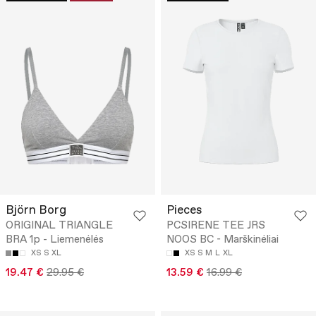
Björn Borg
Pieces
ORIGINAL TRIANGLE
PCSIRENE TEE JRS
BRA 1p - Liemenėlės
NOOS BC - Marškinėliai
XS
S
XL
XS
S
M
L
XL
19.47 €
29.95 €
13.59 €
16.99 €