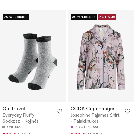
20% nuolaida
80% nuolaida
EXTRA15
Go Travel
CCDK Copenhagen
Everyday Fluffy
Josephine Pajamas Shirt
Sockzzz - Kojinės
- Palaidinukės
ONE SIZE
XS
S
L
XL
XXL