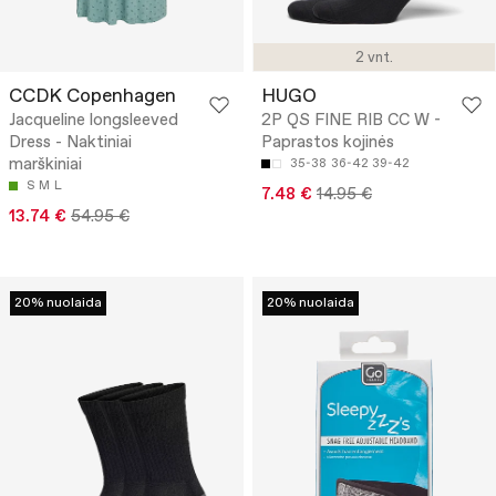
2 vnt.
CCDK Copenhagen
HUGO
Jacqueline longsleeved
2P QS FINE RIB CC W -
Dress - Naktiniai
Paprastos kojinės
marškiniai
35-38
36-42
39-42
S
M
L
7.48 €
14.95 €
13.74 €
54.95 €
20% nuolaida
20% nuolaida