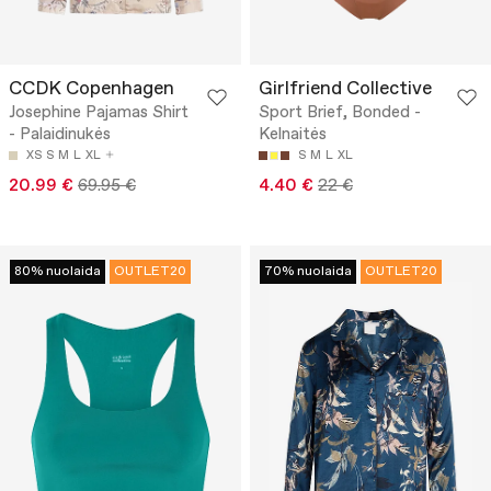
CCDK Copenhagen
Girlfriend Collective
Josephine Pajamas Shirt
Sport Brief, Bonded -
- Palaidinukės
Kelnaitės
XS
S
M
L
XL
S
M
L
XL
20.99 €
69.95 €
4.40 €
22 €
80% nuolaida
OUTLET20
70% nuolaida
OUTLET20