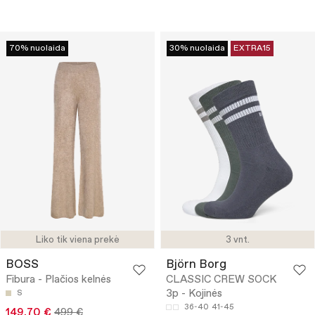
70% nuolaida
30% nuolaida
EXTRA15
Liko tik viena prekė
3 vnt.
BOSS
Björn Borg
Fibura - Plačios kelnės
CLASSIC CREW SOCK
3p - Kojinės
S
36-40
41-45
149.70 €
499 €