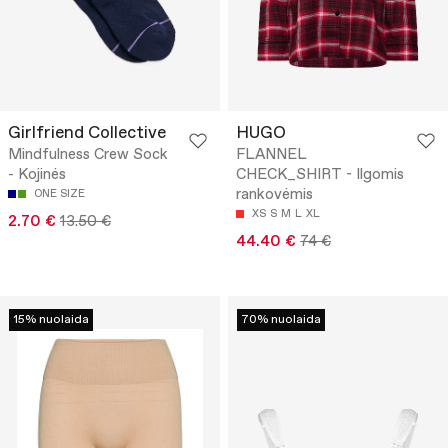
Girlfriend Collective
HUGO
Mindfulness Crew Sock
FLANNEL
- Kojinės
CHECK_SHIRT - Ilgomis
rankovėmis
ONE SIZE
XS
S
M
L
XL
2.70 €
13.50 €
44.40 €
74 €
15% nuolaida
70% nuolaida