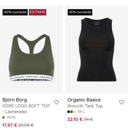
40% nuolaida
EXTRA15
35% nuolaida
Björn Borg
Organic Basics
CORE LOGO SOFT TOP
Smooth Tank Top
- Liemenėlės
XS
L
XS
XL
22.10 €
34 €
17.97 €
29.95 €