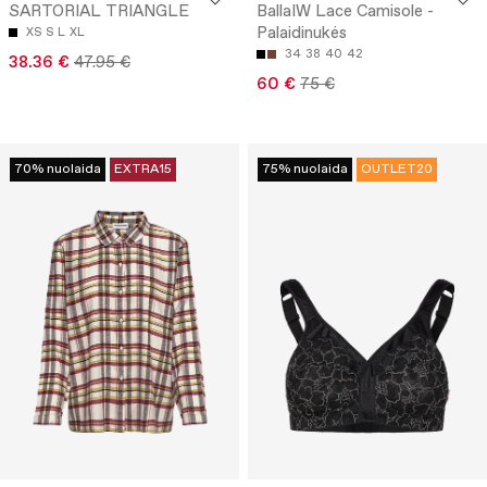
SARTORIAL TRIANGLE
BallaIW Lace Camisole -
Palaidinukės
XS
S
L
XL
34
38
40
42
38.36 €
47.95 €
60 €
75 €
70% nuolaida
EXTRA15
75% nuolaida
OUTLET20