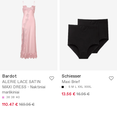
Bardot
Schiesser
ALERIE LACE SATIN
Maxi Brief
MAXI DRESS - Naktiniai
S
M
L
XXL
XXXL
marškiniai
13.56 €
16.95 €
36
38
40
110.47 €
169.95 €