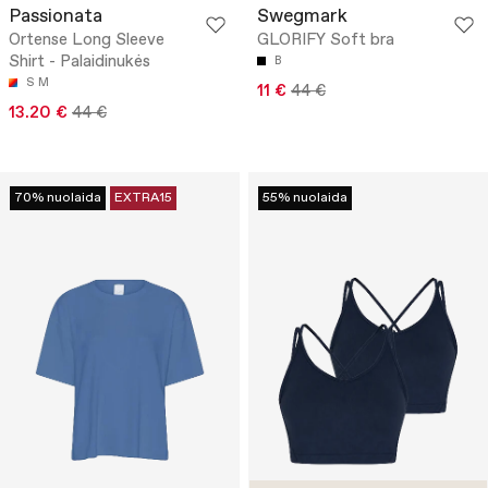
Passionata
Swegmark
Ortense Long Sleeve
GLORIFY Soft bra
Shirt - Palaidinukės
B
S
M
11 €
44 €
13.20 €
44 €
70% nuolaida
EXTRA15
55% nuolaida