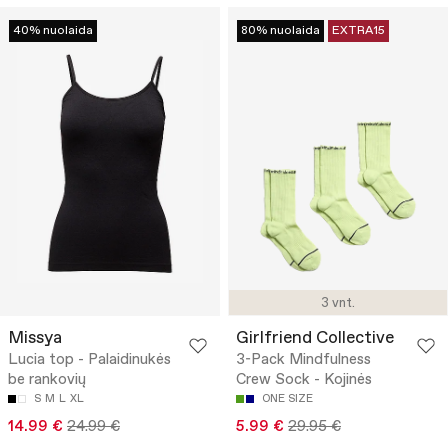
40% nuolaida
80% nuolaida
EXTRA15
3 vnt.
Missya
Girlfriend Collective
Lucia top - Palaidinukės
3-Pack Mindfulness
be rankovių
Crew Sock - Kojinės
S
M
L
XL
ONE SIZE
14.99 €
24.99 €
5.99 €
29.95 €