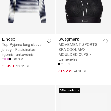
Lindex
Swegmark
Top Pyjama long sleeve
MOVEMENT SPORTS
jersey - Palaidinukės
BRA COOLMAX
ilgomis rankovėmis
MOULDED CUPS -
Liemenėlės
XS
S
M
B
C
D
13.99 €
19.99 €
51.92 €
64.90 €
35% nuolaida