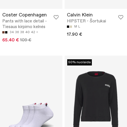
Coster Copenhagen
Calvin Klein
Pants with lace detail -
HIPSTER - Šortukai
Tiesaus kirpimo kelnės
M
L
34
36
38
40
42
17.90 €
65.40 €
109 €
50% nuolaida