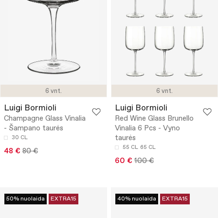
6 vnt.
6 vnt.
Luigi Bormioli
Luigi Bormioli
Champagne Glass Vinalia
Red Wine Glass Brunello
- Šampano taurės
Vinalia 6 Pcs - Vyno
taurės
30 CL
55 CL
65 CL
48 €
80 €
60 €
100 €
50% nuolaida
EXTRA15
40% nuolaida
EXTRA15