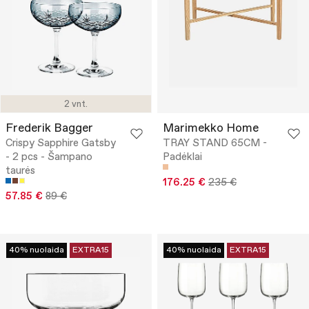
2 vnt.
Frederik Bagger
Marimekko Home
Crispy Sapphire Gatsby
TRAY STAND 65CM -
- 2 pcs - Šampano
Padėklai
taurės
176.25 €
235 €
57.85 €
89 €
40% nuolaida
EXTRA15
40% nuolaida
EXTRA15