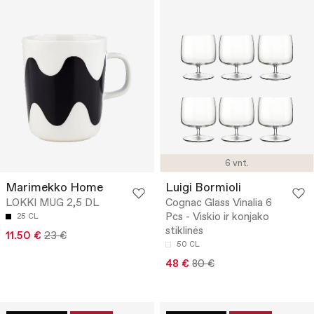
6 vnt.
Marimekko Home
Luigi Bormioli
LOKKI MUG 2,5 DL
Cognac Glass Vinalia 6
Pcs - Viskio ir konjako
25 CL
stiklinės
11.50 €
23 €
50 CL
48 €
80 €