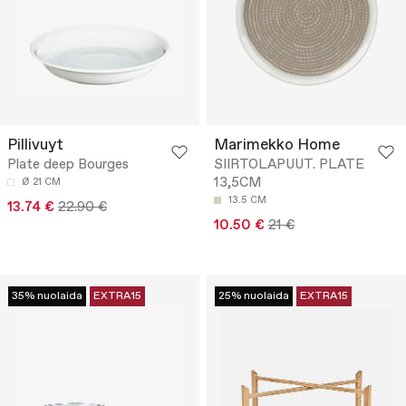
Pillivuyt
Marimekko Home
Plate deep Bourges
SIIRTOLAPUUT. PLATE
13,5CM
Ø 21 CM
13.5 CM
13.74 €
22.90 €
10.50 €
21 €
35% nuolaida
EXTRA15
25% nuolaida
EXTRA15