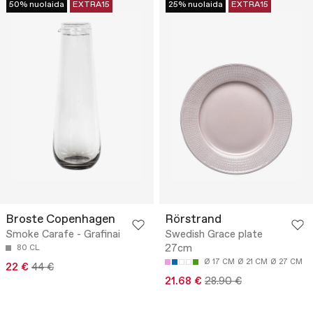
50% nuolaida
EXTRA15
25% nuolaida
EXTRA15
Broste Copenhagen
Rörstrand
Smoke Carafe - Grafinai
Swedish Grace plate
27cm
80 CL
Ø 17 CM
Ø 21 CM
Ø 27 CM
22 €
44 €
21.68 €
28.90 €