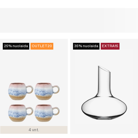
25% nuolaida
OUTLET20
35% nuolaida
EXTRA15
4 vnt.