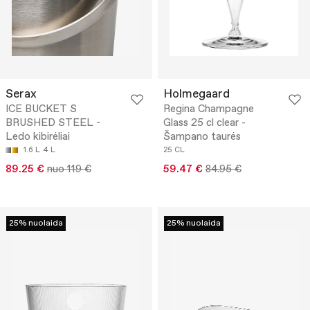
Serax
Holmegaard
ICE BUCKET S
Regina Champagne
BRUSHED STEEL -
Glass 25 cl clear -
Ledo kibirėliai
Šampano taurės
1.6 L
4 L
25 CL
89.25 €
nuo 119 €
59.47 €
84.95 €
25% nuolaida
25% nuolaida