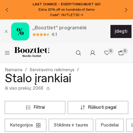
LAST CHANCE – EVERYTHING MUST GO!
Extra 20% off on hundreds of items
Code*: OUTLET20 →
„Booztlet“ programėlė
įdiegti
4.1
0
0
Namams
Serviravimo reikmenys
Stalo įrankiai
Iš viso prekių: 2068
filtrai
rūšiuoti pagal
kategorijos
stiklinės ir taurės
puodeliai