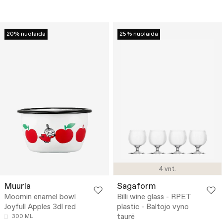
20% nuolaida
25% nuolaida
4 vnt.
Muurla
Sagaform
Moomin enamel bowl
Billi wine glass - RPET
Joyfull Apples 3dl red
plastic - Baltojo vyno
taurė
300 ML