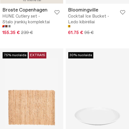
16 vienetai
Broste Copenhagen
Bloomingville
HUNE Cutlery set -
Cocktail Ice Bucket -
Stalo įrankių komplektai
Ledo kibirėliai
155.35 €
239 €
61.75 €
95 €
75% nuolaida
EXTRA15
30% nuolaida