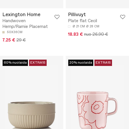
Lexington Home
Pillivuyt
Handwoven
Plate flat Cecil
Hemp/Ramie Placemat
Ø 21 CM
Ø 28 CM
50X36CM
18.83 €
nuo 26.90 €
7.25 €
29 €
60% nuolaida
EXTRA15
20% nuolaida
EXTRA15