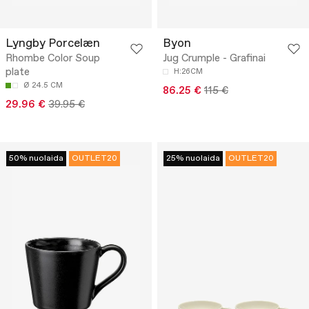
Lyngby Porcelæn
Byon
Rhombe Color Soup
Jug Crumple - Grafinai
plate
H:26CM
Ø 24.5 CM
86.25 €
115 €
29.96 €
39.95 €
50% nuolaida
OUTLET20
25% nuolaida
OUTLET20