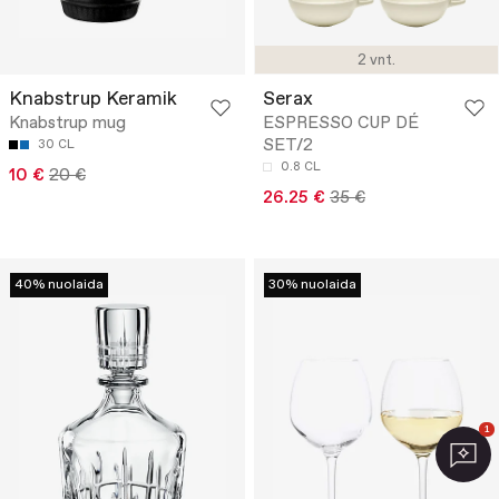
2 vnt.
Knabstrup Keramik
Serax
Knabstrup mug
ESPRESSO CUP DÉ
SET/2
30 CL
0.8 CL
10 €
20 €
26.25 €
35 €
40% nuolaida
30% nuolaida
1