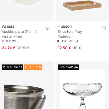
Arabia
Hübsch
Vuokko plate 21cm 2-
Structure Tray -
väri pink-red
Padėklai
Ø 21 CM
45X35X5CM
24.74 €
32.99 €
82.50 €
110 €
25% nuolaida
OUTLET20
30% nuolaida