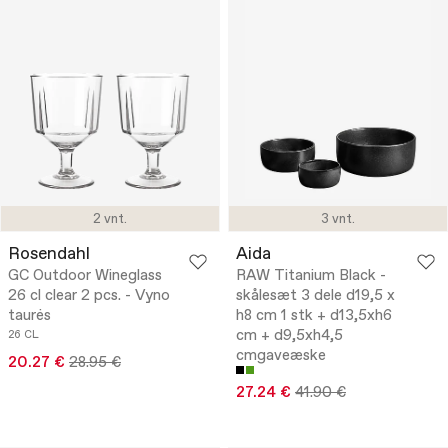
2 vnt.
3 vnt.
Rosendahl
Aida
GC Outdoor Wineglass
RAW Titanium Black -
26 cl clear 2 pcs. - Vyno
skålesæt 3 dele d19,5 x
taurės
h8 cm 1 stk + d13,5xh6
cm + d9,5xh4,5
26 CL
cmgaveæske
20.27 €
28.95 €
27.24 €
41.90 €