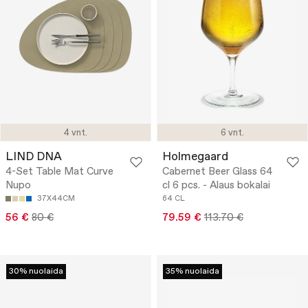
4 vnt.
6 vnt.
LIND DNA
Holmegaard
4-Set Table Mat Curve
Cabernet Beer Glass 64
Nupo
cl 6 pcs. - Alaus bokalai
37X44CM
64 CL
56 €
80 €
79.59 €
113.70 €
30% nuolaida
35% nuolaida