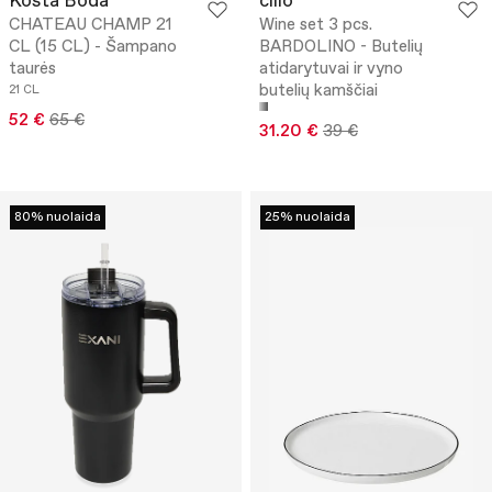
Kosta Boda
cilio
CHATEAU CHAMP 21
Wine set 3 pcs.
CL (15 CL) - Šampano
BARDOLINO - Butelių
taurės
atidarytuvai ir vyno
butelių kamščiai
21 CL
52 €
65 €
31.20 €
39 €
80% nuolaida
25% nuolaida