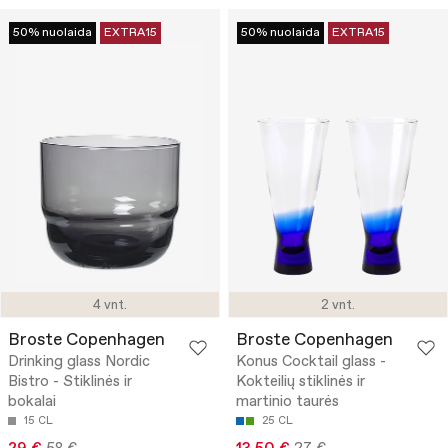
50% nuolaida
EXTRA15
50% nuolaida
EXTRA15
4 vnt.
2 vnt.
Broste Copenhagen
Broste Copenhagen
Drinking glass Nordic
Konus Cocktail glass -
Bistro - Stiklinės ir
Kokteilių stiklinės ir
bokalai
martinio taurės
15 CL
25 CL