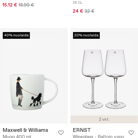
35 CL
15.12 €
18.90 €
24 €
32 €
40% nuolaida
20% nuolaida
2 vnt.
Maxwell & Williams
ERNST
Mugg 400 ml
Wineglass - Baltojo vyno