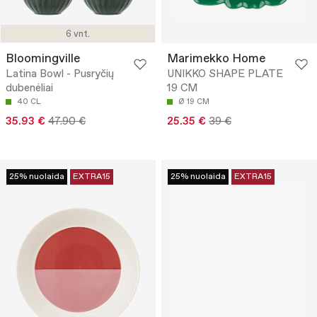
6 vnt.
Bloomingville
Marimekko Home
Latina Bowl - Pusryčių
UNIKKO SHAPE PLATE
dubenėliai
19 CM
40 CL
Ø 19 CM
35.93 €
47.90 €
25.35 €
39 €
25% nuolaida
EXTRA15
25% nuolaida
EXTRA15