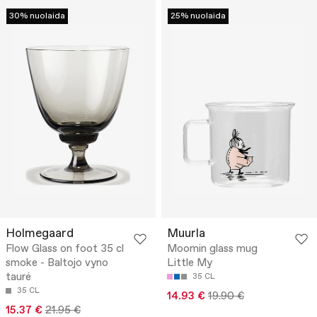
30% nuolaida
25% nuolaida
Holmegaard
Muurla
Flow Glass on foot 35 cl
Moomin glass mug
smoke - Baltojo vyno
Little My
taurė
35 CL
35 CL
14.93 €
19.90 €
15.37 €
21.95 €