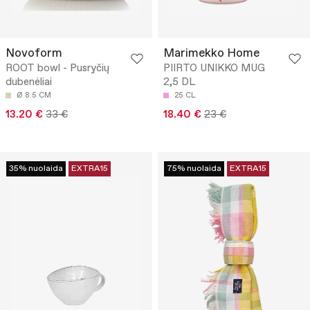
Novoform
Marimekko Home
ROOT bowl - Pusryčių
PIIRTO UNIKKO MUG
dubenėliai
2,5 DL
Ø 8.5 CM
25 CL
13.20 €
33 €
18.40 €
23 €
35% nuolaida
EXTRA15
75% nuolaida
EXTRA15