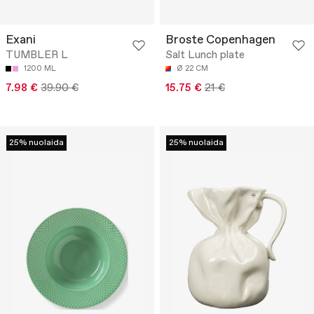
Exani
Broste Copenhagen
TUMBLER L
Salt Lunch plate
1200 ML
Ø 22 CM
7.98 €
39.90 €
15.75 €
21 €
25% nuolaida
25% nuolaida