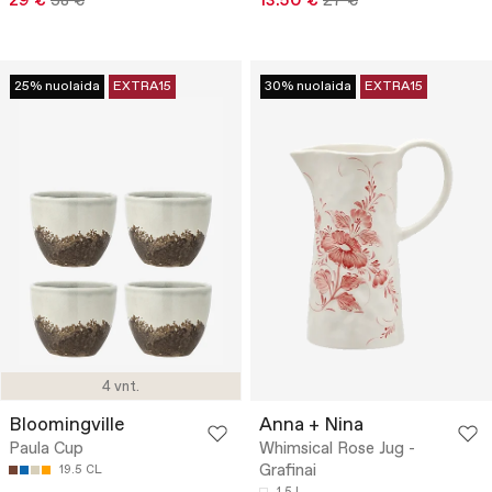
29 €
58 €
13.50 €
27 €
25% nuolaida
EXTRA15
30% nuolaida
EXTRA15
4 vnt.
Bloomingville
Anna + Nina
Paula Cup
Whimsical Rose Jug -
Grafinai
19.5 CL
1.5 L