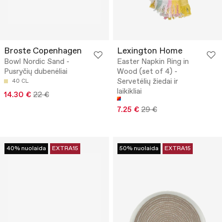
Broste Copenhagen
Lexington Home
Bowl Nordic Sand -
Easter Napkin Ring in
Pusryčių dubenėliai
Wood (set of 4) -
Servetėlių žiedai ir
40 CL
laikikliai
14.30 €
22 €
7.25 €
29 €
40% nuolaida
EXTRA15
50% nuolaida
EXTRA15