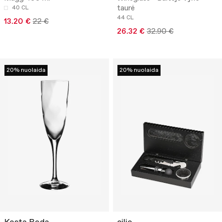
taurė
40 CL
44 CL
13.20 €
22 €
26.32 €
32.90 €
20% nuolaida
20% nuolaida