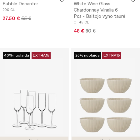
Bubble Decanter
White Wine Glass
Chardonnay Vinalia 6
200 CL
Pcs - Baltojo vyno taurė
27.50 €
55 €
45 CL
48 €
80 €
40% nuolaida
EXTRA15
25% nuolaida
EXTRA15