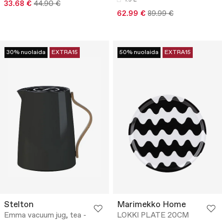
33.68 €
44.90 €
62.99 €
89.99 €
30% nuolaida
EXTRA15
50% nuolaida
EXTRA15
Stelton
Marimekko Home
Emma vacuum jug, tea -
LOKKI PLATE 20CM