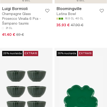
6 vnt.
6 vnt.
Luigi Bormioli
Bloomingville
Champagne Glass
Latina Bowl
Prosecco Vinalia 6 Pcs -
16.5 CL
40 CL
Šampano taurės
35.93 €
47.90 €
21 CL
41.40 €
69 €
25% nuolaida
EXTRA15
35% nuolaida
EXTRA15