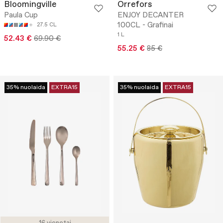
Bloomingville
Orrefors
Paula Cup
ENJOY DECANTER
100CL - Grafinai
27.5 CL
1 L
52.43 €
69.90 €
55.25 €
85 €
35% nuolaida
EXTRA15
35% nuolaida
EXTRA15