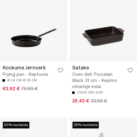
Kockums Jernverk
Satake
Frying pan - Keptuvės
Oven dish Porcelain
Black 31 cm - Kepimo
Ø 24 CM
Ø 28 CM
orkaitėje indai
63.92 €
79.90 €
33X18.3X6.3CM
25.43 €
33.90 €
50% nuolaida
35% nuolaida