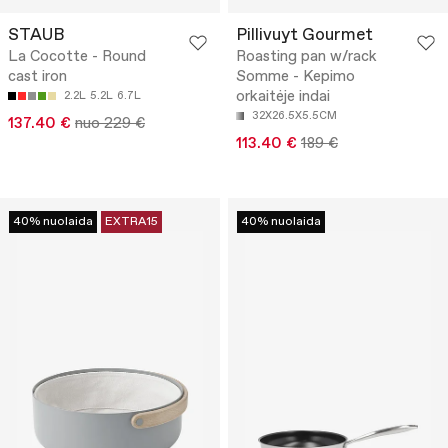
STAUB
Pillivuyt Gourmet
La Cocotte - Round
Roasting pan w/rack
cast iron
Somme - Kepimo
orkaitėje indai
2.2L
5.2L
6.7L
32X26.5X5.5CM
137.40 €
nuo 229 €
113.40 €
189 €
40% nuolaida
EXTRA15
40% nuolaida