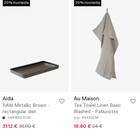
20% nuolaida
30% nuolaida
Aida
Au Maison
RAW Metallic Brown -
Tea Towel Linen Basic
rectangular dish
Washed - Pašluostės
34X18X2.5CM
65X53CM
31.12 €
38.90 €
16.80 €
24 €