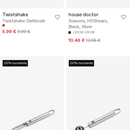
Twistshake
house doctor
Twistshake Dishbrush
Scissors, HDShears,
Black, Silver
5.99 €
9.99 €
L15CM
L19CM
10.46 €
13.95 €
20% nuolaida
20% nuolaida