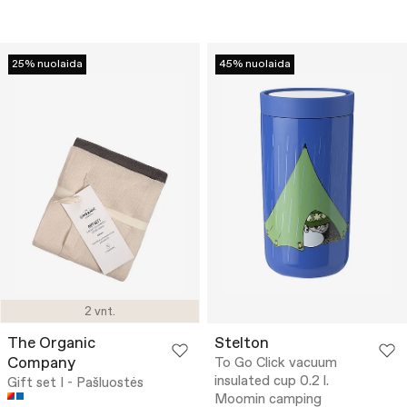
25% nuolaida
45% nuolaida
2 vnt.
The Organic
Stelton
Company
To Go Click vacuum
insulated cup 0.2 l.
Gift set I - Pašluostės
Moomin camping