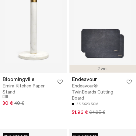
2 vnt.
Bloomingville
Endeavour
Emira Kitchen Paper
Endeavour®
Stand
TwinBoards Cutting
Board
30 €
40 €
35.5X23.5CM
51.96 €
64.95 €