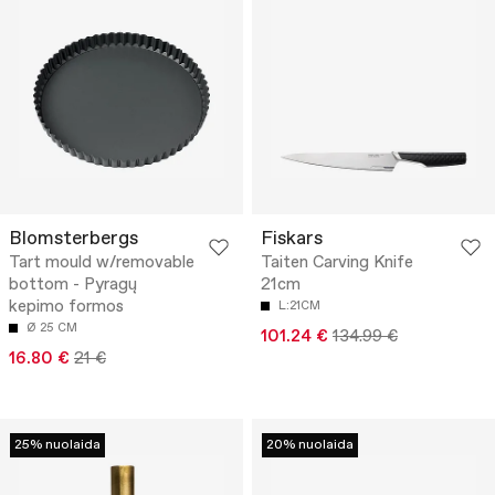
Blomsterbergs
Fiskars
Tart mould w/removable
Taiten Carving Knife
bottom - Pyragų
21cm
kepimo formos
L:21CM
Ø 25 CM
101.24 €
134.99 €
16.80 €
21 €
25% nuolaida
20% nuolaida