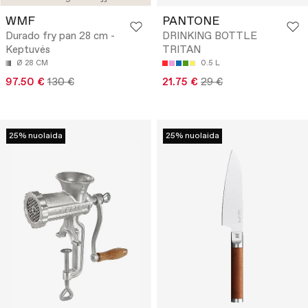
WMF
PANTONE
Durado fry pan 28 cm -
DRINKING BOTTLE
Keptuvės
TRITAN
Ø 28 CM
0.5 L
97.50 €
130 €
21.75 €
29 €
25% nuolaida
25% nuolaida