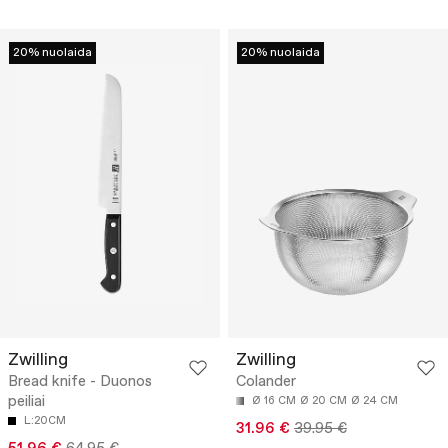
20% nuolaida
20% nuolaida
Zwilling
Zwilling
Bread knife - Duonos
Colander
peiliai
Ø 16 CM
Ø 20 CM
Ø 24 CM
L:20CM
31.96 €
39.95 €