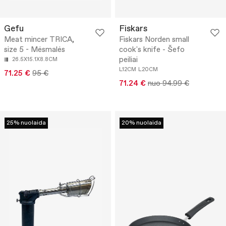
Gefu
Fiskars
Meat mincer TRICA,
Fiskars Norden small
size 5 - Mėsmalės
cook's knife - Šefo
peiliai
26.5X15.1X8.8CM
L12CM
L20CM
71.25 €
95 €
71.24 €
nuo 94.99 €
25% nuolaida
20% nuolaida