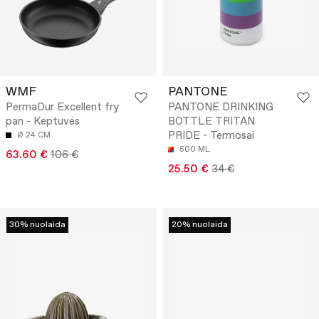
WMF
PANTONE
PermaDur Excellent fry
PANTONE DRINKING
pan - Keptuvės
BOTTLE TRITAN
PRIDE - Termosai
Ø 24 CM
500 ML
63.60 €
106 €
25.50 €
34 €
30% nuolaida
20% nuolaida