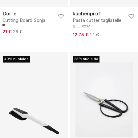
Dorre
küchenprofi
Cutting Board Sonja
Pasta cutter tagliatelle
L:32CM
21 €
28 €
12.75 €
17 €
40% nuolaida
25% nuolaida