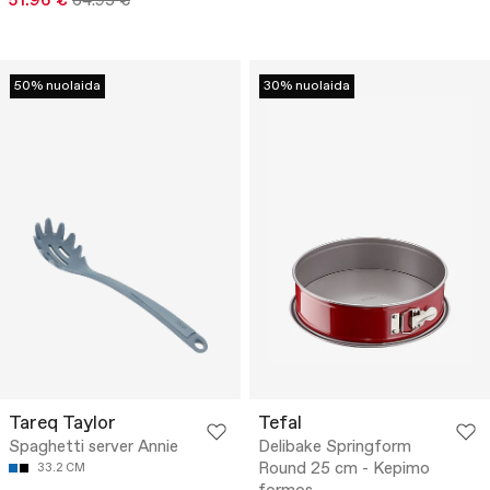
51.96 €
64.95 €
50% nuolaida
30% nuolaida
Tareq Taylor
Tefal
Spaghetti server Annie
Delibake Springform
Round 25 cm - Kepimo
33.2 CM