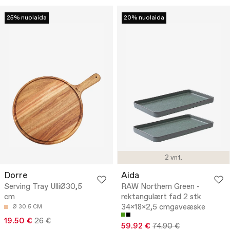
25% nuolaida
20% nuolaida
2 vnt.
Dorre
Aida
Serving Tray UlliØ30,5
RAW Northern Green -
cm
rektangulært fad 2 stk
34x18x2,5 cmgaveæske
Ø 30.5 CM
19.50 €
26 €
59.92 €
74.90 €