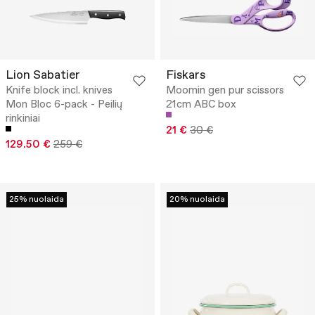
Lion Sabatier
Fiskars
Knife block incl. knives
Moomin gen pur scissors
Mon Bloc 6-pack - Peilių
21cm ABC box
rinkiniai
21 €
30 €
129.50 €
259 €
25% nuolaida
20% nuolaida