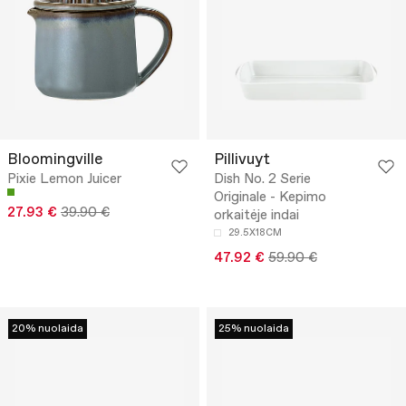
Bloomingville
Pillivuyt
Pixie Lemon Juicer
Dish No. 2 Serie
Originale - Kepimo
27.93 €
39.90 €
orkaitėje indai
29.5X18CM
47.92 €
59.90 €
20% nuolaida
25% nuolaida