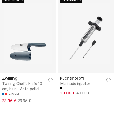
20% nuolaida
25% nuolaida
Zwilling
küchenprofi
Twinny, Chef's knife 10
Marinade injector
cm, blue - Šefo peiliai
30.06 €
40.08 €
L:10CM
23.96 €
29.95 €