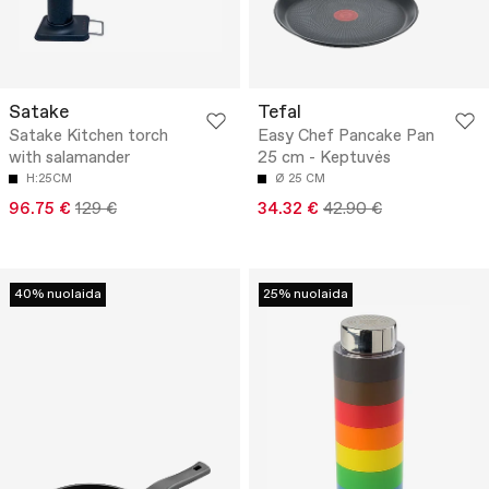
Satake
Tefal
Satake Kitchen torch
Easy Chef Pancake Pan
with salamander
25 cm - Keptuvės
H:25CM
Ø 25 CM
96.75 €
129 €
34.32 €
42.90 €
40% nuolaida
25% nuolaida