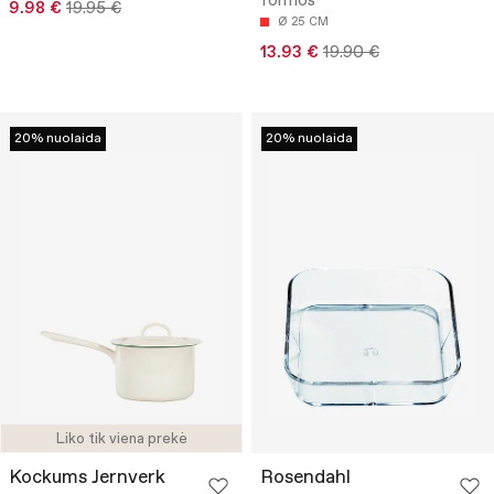
formos
9.98 €
19.95 €
Ø 25 CM
13.93 €
19.90 €
20% nuolaida
20% nuolaida
Liko tik viena prekė
Kockums Jernverk
Rosendahl