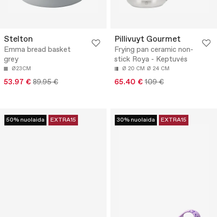
Stelton
Pillivuyt Gourmet
Emma bread basket
Frying pan ceramic non-
grey
stick Roya - Keptuvės
Ø23CM
Ø 20 CM
Ø 24 CM
53.97 €
89.95 €
65.40 €
109 €
50% nuolaida
EXTRA15
30% nuolaida
EXTRA15