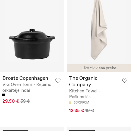
Liko tik viena prekė
Broste Copenhagen
The Organic
Company
VIG Oven form - Kepimo
orkaitėje indai
Kitchen Towel -
Pašluostės
29.50 €
59 €
53X86CM
12.35 €
19 €