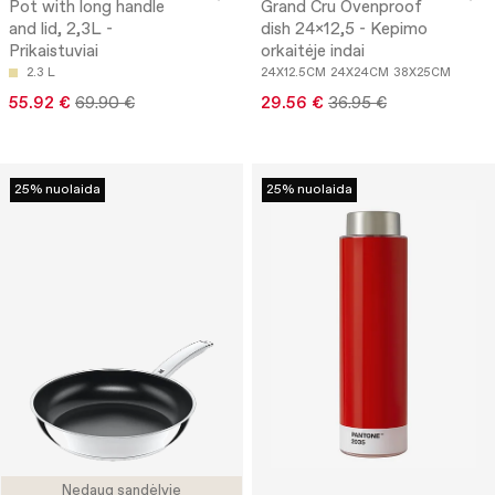
Pot with long handle
Grand Cru Ovenproof
and lid, 2,3L -
dish 24x12,5 - Kepimo
Prikaistuviai
orkaitėje indai
2.3 L
24X12.5CM
24X24CM
38X25CM
55.92 €
69.90 €
29.56 €
36.95 €
25% nuolaida
25% nuolaida
Nedaug sandėlyje