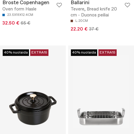
Broste Copenhagen
Ballarini
Oven form Hasle
Tevere, Bread knife 20
cm - Duonos peiliai
23.5X19X12.4CM
L:20CM
32.50 €
65 €
22.20 €
37 €
40% nuolaida
EXTRA15
40% nuolaida
EXTRA15