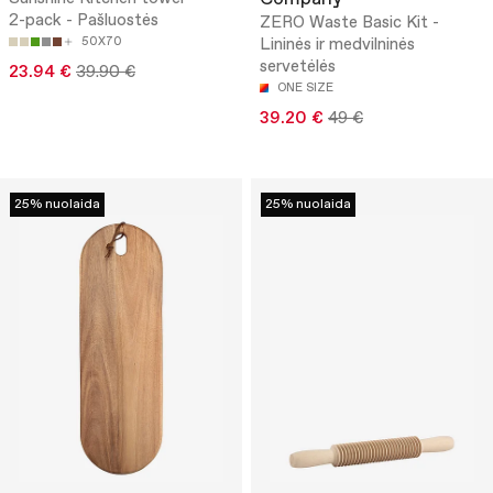
2-pack - Pašluostės
ZERO Waste Basic Kit -
50X70
Lininės ir medvilninės
servetėlės
23.94 €
39.90 €
ONE SIZE
39.20 €
49 €
25% nuolaida
25% nuolaida