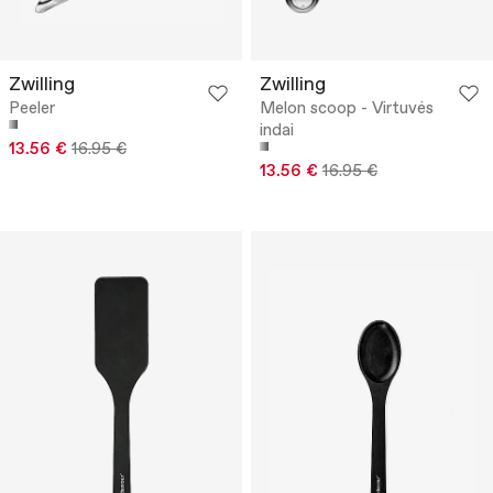
Zwilling
Zwilling
Peeler
Melon scoop - Virtuvės
indai
13.56 €
16.95 €
13.56 €
16.95 €