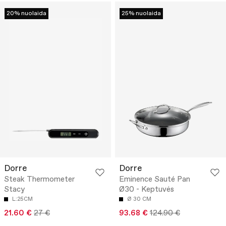
20% nuolaida
25% nuolaida
Dorre
Dorre
Steak Thermometer
Eminence Sauté Pan
Stacy
Ø30 - Keptuvės
L:25CM
Ø 30 CM
21.60 €
27 €
93.68 €
124.90 €