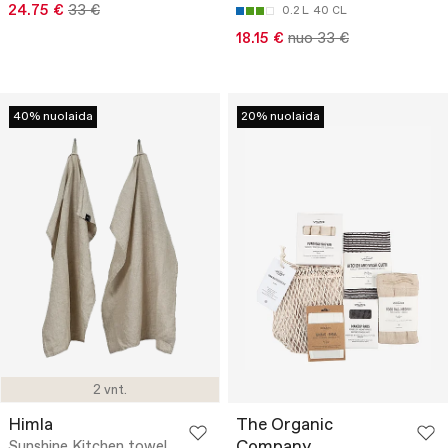
24.75 €
33 €
0.2 L
40 CL
18.15 €
nuo 33 €
40% nuolaida
20% nuolaida
2 vnt.
Himla
The Organic
Company
Sunshine Kitchen towel