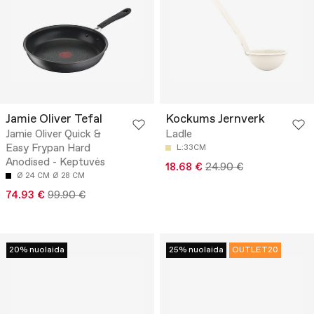
Jamie Oliver Tefal
Kockums Jernverk
Jamie Oliver Quick &
Ladle
Easy Frypan Hard
L:33CM
Anodised - Keptuvės
18.68 €
24.90 €
Ø 24 CM
Ø 28 CM
74.93 €
99.90 €
20% nuolaida
25% nuolaida
OUTLET20