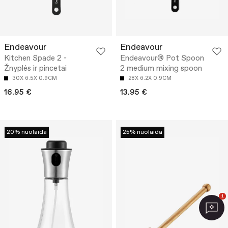
Endeavour
Endeavour
Kitchen Spade 2 -
Endeavour® Pot Spoon
Žnyplės ir pincetai
2 medium mixing spoon
30X 6.5X 0.9CM
28X 6.2X 0.9CM
16.95 €
13.95 €
20% nuolaida
25% nuolaida
1