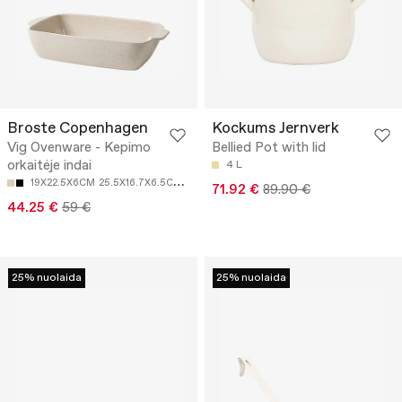
Broste Copenhagen
Kockums Jernverk
Vig Ovenware - Kepimo
Bellied Pot with lid
orkaitėje indai
4 L
19X22.5X6CM
25.5X16.7X6.5CM
33X20.5X7.5CM
40X26X8CM
71.92 €
89.90 €
44.25 €
59 €
25% nuolaida
25% nuolaida