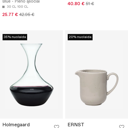
Blue - Pieno ąsočiai
40.80 €
51 €
30 CL
100 CL
25.77 €
42.95 €
35% nuolaida
20% nuolaida
Holmegaard
ERNST