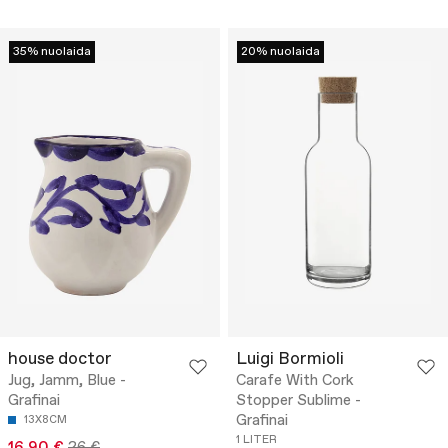
35% nuolaida
20% nuolaida
house doctor
Luigi Bormioli
Jug, Jamm, Blue -
Carafe With Cork
Grafinai
Stopper Sublime -
Grafinai
13X8CM
1 LITER