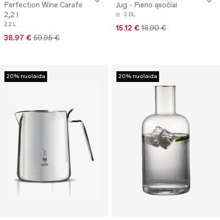
Perfection Wine Carafe
Jug - Pieno ąsočiai
2,2 l
3 DL
2.2 L
15.12 €
18.90 €
38.97 €
59.95 €
20% nuolaida
20% nuolaida