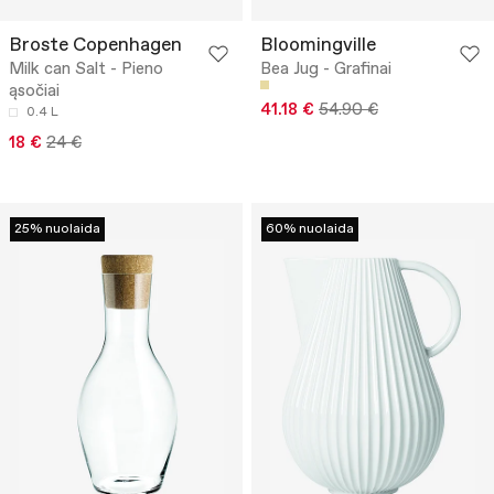
Broste Copenhagen
Bloomingville
Milk can Salt - Pieno
Bea Jug - Grafinai
ąsočiai
41.18 €
54.90 €
0.4 L
18 €
24 €
25% nuolaida
60% nuolaida