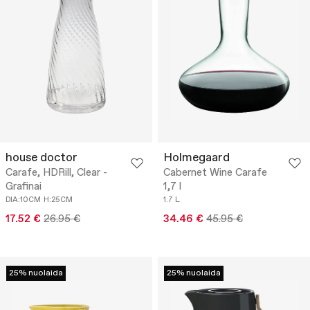
house doctor
Holmegaard
Carafe, HDRill, Clear -
Cabernet Wine Carafe
Grafinai
1,7 l
DIA:10CM
H:25CM
1.7 L
17.52 €
26.95 €
34.46 €
45.95 €
25% nuolaida
25% nuolaida