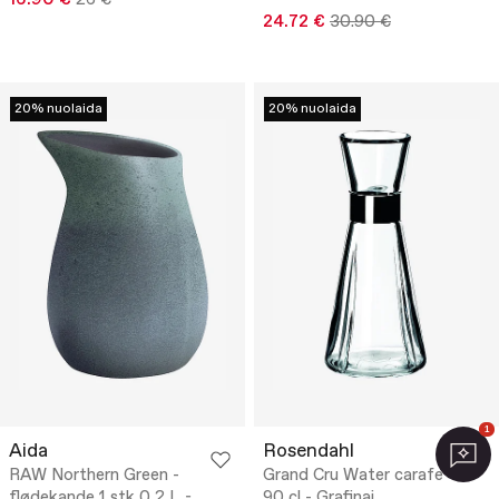
16.90 €
26 €
24.72 €
30.90 €
20% nuolaida
20% nuolaida
1
Aida
Rosendahl
RAW Northern Green -
Grand Cru Water carafe
flødekande 1 stk 0,2 L -
90 cl - Grafinai