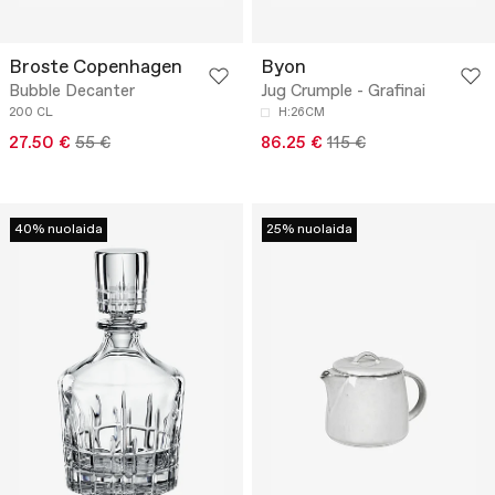
Broste Copenhagen
Byon
Bubble Decanter
Jug Crumple - Grafinai
200 CL
H:26CM
27.50 €
55 €
86.25 €
115 €
40% nuolaida
25% nuolaida