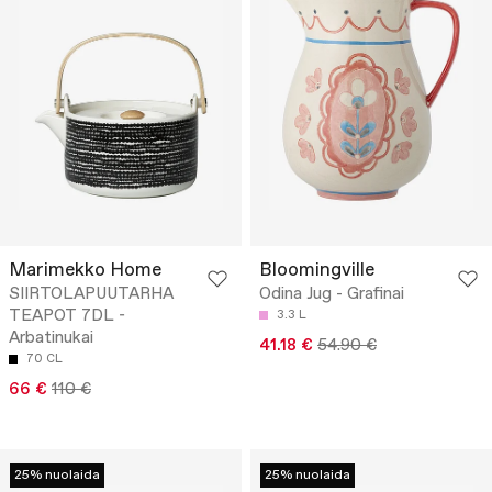
Marimekko Home
Bloomingville
SIIRTOLAPUUTARHA
Odina Jug - Grafinai
TEAPOT 7DL -
3.3 L
Arbatinukai
41.18 €
54.90 €
70 CL
66 €
110 €
25% nuolaida
25% nuolaida