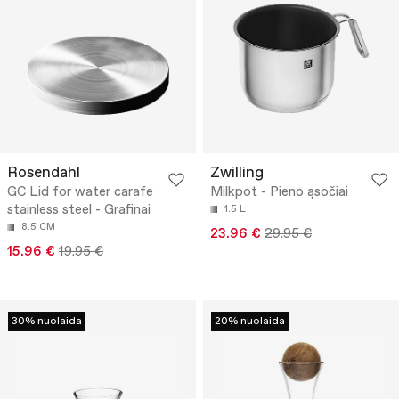
Rosendahl
Zwilling
GC Lid for water carafe
Milkpot - Pieno ąsočiai
stainless steel - Grafinai
1.5 L
8.5 CM
23.96 €
29.95 €
15.96 €
19.95 €
30% nuolaida
20% nuolaida