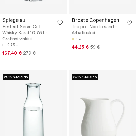
Spiegelau
Broste Copenhagen
Perfect Serve Coll.
Tea pot Nordic sand -
Whisky Karaff 0,75 l -
Arbatinukai
Grafinai viskiui
1 L
0.75 L
44.25 €
59 €
167.40 €
279 €
20% nuolaida
25% nuolaida