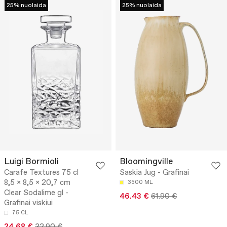
25% nuolaida
25% nuolaida
Luigi Bormioli
Bloomingville
Carafe Textures 75 cl
Saskia Jug - Grafinai
8,5 x 8,5 x 20,7 cm
3600 ML
Clear Sodalime gl -
46.43 €
61.90 €
Grafinai viskiui
75 CL
24.68 €
32.90 €