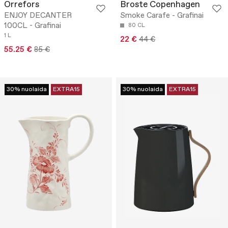
Orrefors
Broste Copenhagen
ENJOY DECANTER
Smoke Carafe - Grafinai
100CL - Grafinai
80 CL
1 L
22 €
44 €
55.25 €
85 €
30% nuolaida
EXTRA15
30% nuolaida
EXTRA15