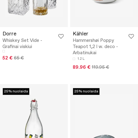
Dorre
Kähler
Whiskey Set Vide -
Hammershøi Poppy
Grafinai viskiui
Teapot 1,2 l w. deco -
Arbatinukai
52 €
65 €
1.2 L
89.96 €
119.95 €
25% nuolaida
25% nuolaida