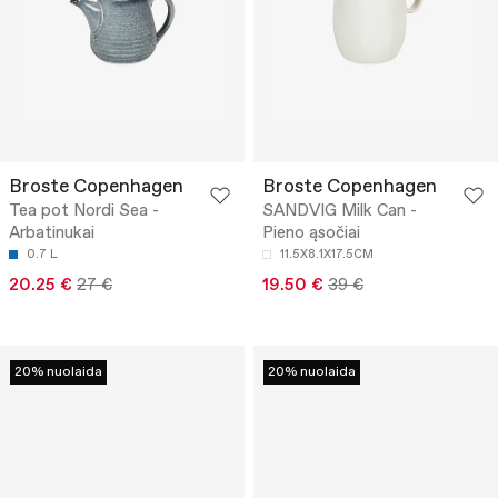
Broste Copenhagen
Broste Copenhagen
Tea pot Nordi Sea -
SANDVIG Milk Can -
Arbatinukai
Pieno ąsočiai
0.7 L
11.5X8.1X17.5CM
20.25 €
27 €
19.50 €
39 €
20% nuolaida
20% nuolaida