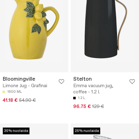
Bloomingville
Stelton
Limone Jug - Grafinai
Emma vacuum jug,
coffee - 1.2 l.
1600 ML
1.2 L
41.18 €
54.90 €
96.75 €
129 €
35% nuolaida
25% nuolaida