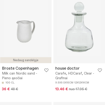
Nedaug sandėlyje
Broste Copenhagen
house doctor
Milk can Nordic sand -
Carafe, HDCaraf, Clear -
Pieno ąsočiai
Grafinai
100 CL
9.5X9.5X15CM
12X12X16CM
36 €
48 €
13.46 €
nuo 17.95 €