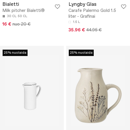
Bialetti
Lyngby Glas
Milk pitcher Bialetti®
Carafe Palermo Gold 1.5
liter - Grafinai
30 CL
50 CL
1.5 L
16 €
nuo 20 €
35.96 €
44.95 €
25% nuolaida
25% nuolaida