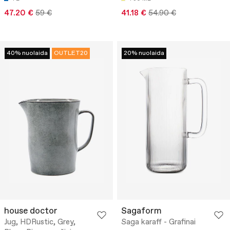
47.20 €
59 €
41.18 €
54.90 €
40% nuolaida
OUTLET20
20% nuolaida
house doctor
Sagaform
Jug, HDRustic, Grey,
Saga karaff - Grafinai