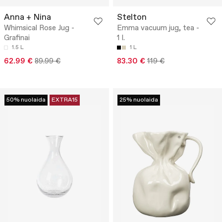
Anna + Nina
Stelton
Whimsical Rose Jug -
Emma vacuum jug, tea -
Grafinai
1 l.
1.5 L
1 L
62.99 €
89.99 €
83.30 €
119 €
50% nuolaida
EXTRA15
25% nuolaida