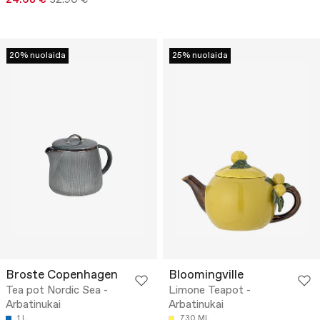
20% nuolaida
25% nuolaida
Broste Copenhagen
Bloomingville
Tea pot Nordic Sea -
Limone Teapot -
Arbatinukai
Arbatinukai
1 L
730 ML