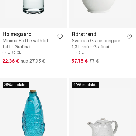
Holmegaard
Rörstrand
Minima Bottle with lid
Swedish Grace bringare
1,4 l - Grafinai
1,3L snö - Grafinai
1.4 L
90 CL
1.3 L
22.36 €
nuo 27.95 €
57.75 €
77 €
25% nuolaida
40% nuolaida