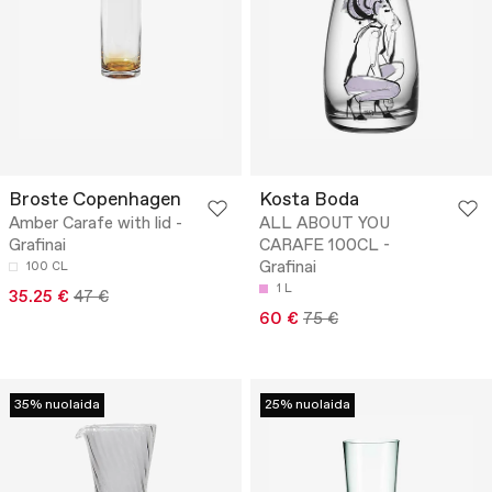
Broste Copenhagen
Kosta Boda
Amber Carafe with lid -
ALL ABOUT YOU
Grafinai
CARAFE 100CL -
Grafinai
100 CL
1 L
35.25 €
47 €
60 €
75 €
35% nuolaida
25% nuolaida