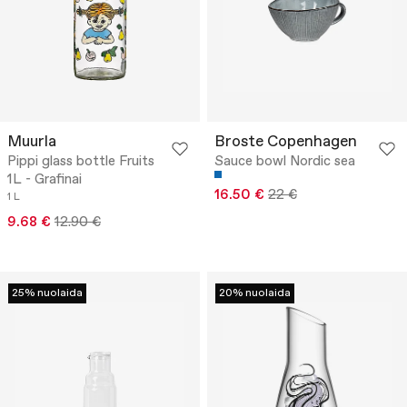
Muurla
Broste Copenhagen
Pippi glass bottle Fruits
Sauce bowl Nordic sea
1L - Grafinai
16.50 €
22 €
1 L
9.68 €
12.90 €
25% nuolaida
20% nuolaida