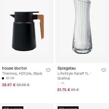
house doctor
Spiegelau
Thermos, HDCole, Black
LifeStyle Karaff 1L -
Grafinai
20 CM
1 L
38.97 €
59.95 €
51.75 €
69 €
45% nuolaida
25% nuolaida