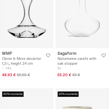
WMF
Sagaform
Clever & More decanter
Naturewine carafe with
1,5 l., height 24 cm
oak stopper
1.5 L
2 L
48.93 €
69.90 €
55.20 €
69 €
40% nuolaida
25% nuolaida