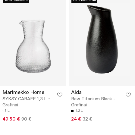
Marimekko Home
Aida
SYKSY CARAFE 1,3 L -
Raw Titanium Black -
Grafinai
Grafinai
1.3 L
1.2 L
49.50 €
90 €
24 €
32 €