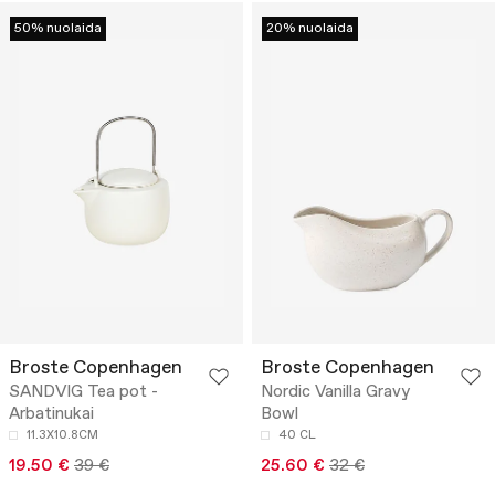
50% nuolaida
20% nuolaida
Broste Copenhagen
Broste Copenhagen
SANDVIG Tea pot -
Nordic Vanilla Gravy
Arbatinukai
Bowl
11.3X10.8CM
40 CL
19.50 €
39 €
25.60 €
32 €