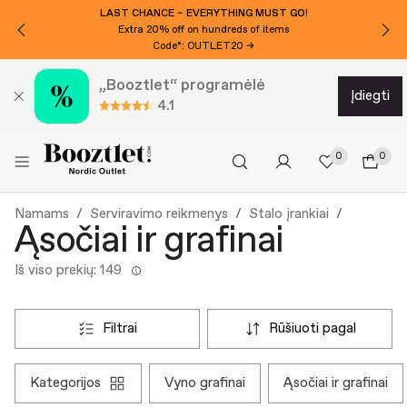
LAST CHANCE – EVERYTHING MUST GO!
Extra 20% off on hundreds of items
Code*: OUTLET20 →
„Booztlet“ programėlė
įdiegti
4.1
0
0
Namams
Serviravimo reikmenys
Stalo įrankiai
Ąsočiai ir grafinai
Iš viso prekių: 149
filtrai
rūšiuoti pagal
kategorijos
vyno grafinai
ąsočiai ir grafinai