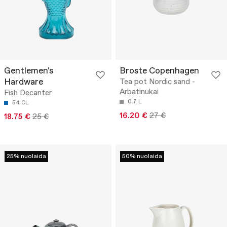
Gentlemen's
Broste Copenhagen
Hardware
Tea pot Nordic sand -
Arbatinukai
Fish Decanter
0.7 L
54 CL
16.20 €
27 €
18.75 €
25 €
25% nuolaida
50% nuolaida