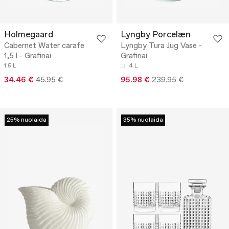
Holmegaard
Lyngby Porcelæn
Cabernet Water carafe
Lyngby Tura Jug Vase -
1,5 l - Grafinai
Grafinai
1.5 L
4 L
34.46 €
45.95 €
95.98 €
239.95 €
25% nuolaida
35% nuolaida