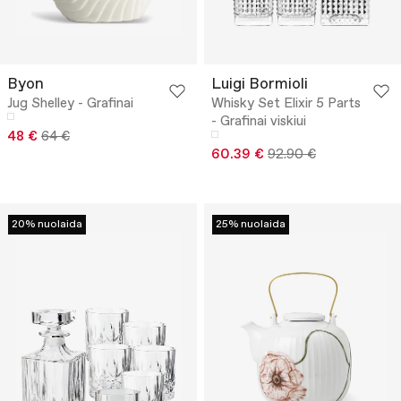
Byon
Luigi Bormioli
Jug Shelley - Grafinai
Whisky Set Elixir 5 Parts
- Grafinai viskiui
48 €
64 €
60.39 €
92.90 €
20% nuolaida
25% nuolaida