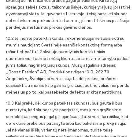
skundą dėl netinkamos prekės pagal privalomus vartotojų
apsaugos teisės aktus, taikomus šalyje, kurioje yra jūsų įprastinė
gyvenamoji vieta. Jei gyvenate Lietuvoje, teisę pateikti skundą
dėl netinkamos prekės turite tuomet, jei neatitikimas paaiškėja
per dvejus metus nuo prekės gavimo dienos.
10.2 Jei norite pateikti skundą, rekomenduojame susisiekti su
mumis naudojant Svetainėje esančią kontaktinę formą arba
rašant el. paštu 1.2 skyriuje nurodytais kontaktiniais
duomenimis. Tuomet mūsų klientų aptarnavimo tarnyba padės
jums toliau nagrinėti jūsų skundą. Mūsų atgalinis adresas:
„Boozt Fashion“ AB, Produktionsvägen 10 B, 262 78
Ängelholm, Švedija. Jei norite skųstis dėl prekės, prašome
susisiekti su mumis kaip galima greičiau, bet ne vėliau nei per du
mėnesius po to, kai pastebėsite defektą ar kitą neatitikimą.
10.3 Kai prekė, dėl kurios pateiktas skundas, bus gauta ir bus
nustatyta, kad skundas yra pagrįstas, mes jums grąžinsime
sumokėtus pinigus pagal galiojančius įstatymus. Tai reiškia, kad
defektinė prekė bus pataisyta arba kad pakeisime prekę nauja.
Jei nė vienas iš šių variantų nėra įmanomas, turite teisę