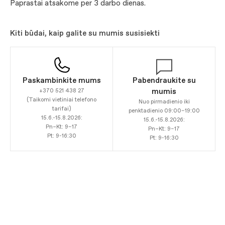
Paprastai atsakome per 3 darbo dienas.
Kiti būdai, kaip galite su mumis susisiekti
Paskambinkite mums
Pabendraukite su
mumis
+370 521 438 27
(Taikomi vietiniai telefono
Nuo pirmadienio iki
tarifai)
penktadienio 09:00–19:00
15.6.-15.8.2026:
15.6.-15.8.2026:
Pn–Kt: 9–17
Pn–Kt: 9–17
Pt: 9-16:30
Pt: 9-16:30