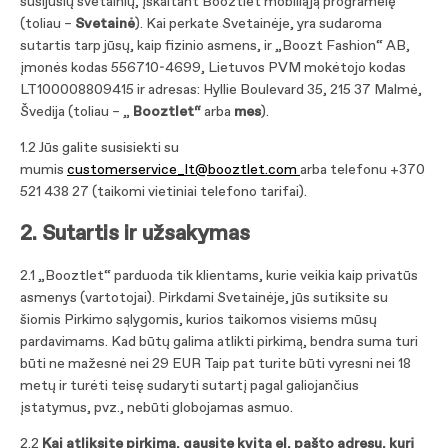
susijusių svetainių, įskaitant Booztlet mobiliąją programėlę
(toliau –
Svetainė
). Kai perkate Svetainėje, yra sudaroma
sutartis tarp jūsų, kaip fizinio asmens, ir „Boozt Fashion“ AB,
įmonės kodas 556710-4699, Lietuvos PVM mokėtojo kodas
LT100008809415 ir adresas: Hyllie Boulevard 35, 215 37 Malmė,
Švedija (toliau – „
Booztlet“
arba
mes
).
1.2 Jūs galite susisiekti su
mumis
customerservice_lt@booztlet.com
arba telefonu +370
521 438 27 (taikomi vietiniai telefono tarifai).
2. Sutartis ir užsakymas
2.1 „Booztlet“ parduoda tik klientams, kurie veikia kaip privatūs
asmenys (vartotojai). Pirkdami Svetainėje, jūs sutiksite su
šiomis Pirkimo sąlygomis, kurios taikomos visiems mūsų
pardavimams. Kad būtų galima atlikti pirkimą, bendra suma turi
būti ne mažesnė nei 29 EUR Taip pat turite būti vyresni nei 18
metų ir turėti teisę sudaryti sutartį pagal galiojančius
įstatymus, pvz., nebūti globojamas asmuo.
2.2
Kai
atliksite pirkimą, gausite kvitą el. pašto adresu, kurį