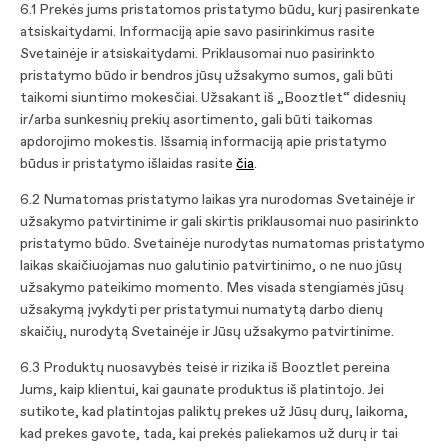
6.1 Prekės jums pristatomos pristatymo būdu, kurį pasirenkate
atsiskaitydami. Informaciją apie savo pasirinkimus rasite
Svetainėje ir atsiskaitydami. Priklausomai nuo pasirinkto
pristatymo būdo ir bendros jūsų užsakymo sumos, gali būti
taikomi siuntimo mokesčiai. Užsakant iš „Booztlet“ didesnių
ir/arba sunkesnių prekių asortimento, gali būti taikomas
apdorojimo mokestis. Išsamią informaciją apie pristatymo
būdus ir pristatymo išlaidas rasite
čia
.
6.2 Numatomas pristatymo laikas yra nurodomas Svetainėje ir
užsakymo patvirtinime ir gali skirtis priklausomai nuo pasirinkto
pristatymo būdo. Svetainėje nurodytas numatomas pristatymo
laikas skaičiuojamas nuo galutinio patvirtinimo, o ne nuo jūsų
užsakymo pateikimo momento. Mes visada stengiamės jūsų
užsakymą įvykdyti per pristatymui numatytą darbo dienų
skaičių, nurodytą Svetainėje ir Jūsų užsakymo patvirtinime.
6.3 Produktų nuosavybės teisė ir rizika iš Booztlet pereina
Jums, kaip klientui, kai gaunate produktus iš platintojo. Jei
sutikote, kad platintojas paliktų prekes už Jūsų durų, laikoma,
kad prekes gavote, tada, kai prekės paliekamos už durų ir tai