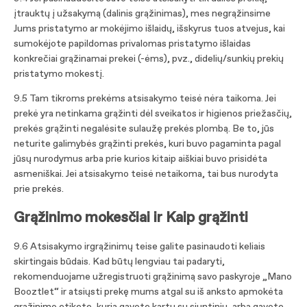
įtrauktų į užsakymą (dalinis grąžinimas), mes negrąžinsime
Jums pristatymo ar mokėjimo išlaidų, išskyrus tuos atvejus, kai
sumokėjote papildomas privalomas pristatymo išlaidas
konkrečiai grąžinamai prekei (-ėms), pvz., didelių/sunkių prekių
pristatymo mokestį.
9.5 Tam tikroms prekėms atsisakymo teisė nėra taikoma. Jei
prekė yra netinkama grąžinti dėl sveikatos ir higienos priežasčių,
prekės grąžinti negalėsite sulaužę prekės plombą. Be to, jūs
neturite galimybės grąžinti prekės, kuri buvo pagaminta pagal
jūsų nurodymus arba prie kurios kitaip aiškiai buvo prisidėta
asmeniškai. Jei atsisakymo teisė netaikoma, tai bus nurodyta
prie prekės.
Grąžinimo mokesčiai ir Kaip grąžinti
9.6 Atsisakymo irgrąžinimų teise galite pasinaudoti keliais
skirtingais būdais. Kad būtų lengviau tai padaryti,
rekomenduojame užregistruoti grąžinimą savo paskyroje „Mano
Booztlet“ ir atsiųsti prekę mums atgal su iš anksto apmokėta