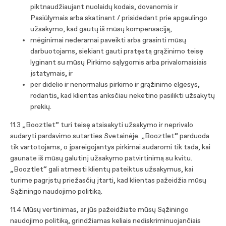
piktnaudžiaujant nuolaidų kodais, dovanomis ir
Pasiūlymais arba skatinant / prisidedant prie apgaulingo
užsakymo, kad gautų iš mūsų kompensaciją,
mėginimai nederamai paveikti arba grasinti mūsų
darbuotojams, siekiant gauti pratęstą grąžinimo teisę
lyginant su mūsų Pirkimo sąlygomis arba privalomaisiais
įstatymais, ir
per didelio ir nenormalus pirkimo ir grąžinimo elgesys,
rodantis, kad klientas anksčiau neketino pasilikti užsakytų
prekių.
11.3 „Booztlet“ turi teisę atsisakyti užsakymo ir neprivalo
sudaryti pardavimo sutarties Svetainėje. „Booztlet“ parduoda
tik vartotojams, o įpareigojantys pirkimai sudaromi tik tada, kai
gaunate iš mūsų galutinį užsakymo patvirtinimą su kvitu.
„Booztlet“ gali atmesti klientų pateiktus užsakymus, kai
turime pagrįstų priežasčių įtarti, kad klientas pažeidžia mūsų
Sąžiningo naudojimo politiką.
11.4 Mūsų vertinimas, ar jūs pažeidžiate mūsų Sąžiningo
naudojimo politiką, grindžiamas keliais nediskriminuojančiais