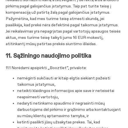
reikalauti sumažinti kainą atsižvelgiant į defektą arba anuliuoti
pirkimą pagal galiojančius įstatymus. Taip pat turite teisę į
kompensaciją už patirtą žalą pagal galiojančius įstatymus.
Pažymėtina, kad mes turime teisę atmesti skundą, jei
paaiškėja, kad prekė nėra defektinė pagal taikomus įstatymus.
Jei reikalavimas yra nepagrįstas pagal vartotojų apsaugos teisės
aktus, mes turime teisę taikyti jums 16 EUR mokestį,
atitinkantį mūsų patirtas prekės siuntimo išlaidas.
11. Sąžiningo naudojimo politika
11.1 Norėdami apsipirkti „Booztlet“, privalote:
nemėginti sukčiauti ar kitaip elgtis siekiant pažeisti
taikomus įstatymus,
neteikti klaidingos informacijos apie save ir neteisėtai
neapsimesti vartotoju,
nedaryti netinkamo spaudimo ir negrasinti mūsų
darbuotojams dėl pirkimo ir grąžinimo arba kontaktuojant
su mūsų klientų aptarnavimo tarnyba, ir
ketinti pasilikti jūsų užsakytas prekes. Tai, kad