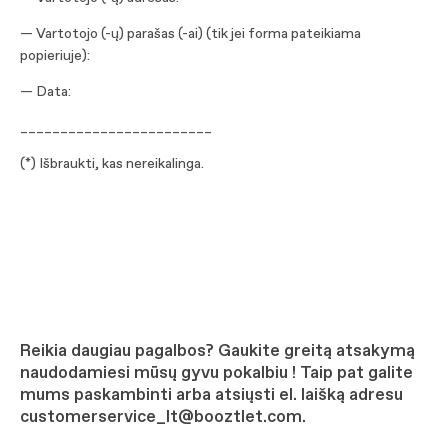
— Vartotojo (-ų) parašas (-ai) (tik jei forma pateikiama
popieriuje):
— Data:
________________________
(*) Išbraukti, kas nereikalinga.
Reikia daugiau pagalbos? Gaukite greitą atsakymą
naudodamiesi mūsų gyvu pokalbiu ! Taip pat galite
mums paskambinti arba atsiųsti el. laišką adresu
customerservice_lt@booztlet.com.