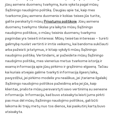
jūsų asmens duomenų tvarkymą, kuris vyksta pagal mūsų
Sąžiningo naudojimo politiką. Daugiau apie tai, kaip mes
tvarkome jūsų asmens duomenis ir kokias teises jūs turite,
galite perskaityti mūsų
Privatumo politikoje
. Jūsų asmens
duomenų tvarkymo tikslas yra laikytis mūsų Sąžiningo
naudojimo politikos, o mūsų teisinis duomenų tvarkymo
pagrindas yra teisėti interesai. Mūsų teisėtas interesas – turėti
galimybę nuolat vertinti ir imtis veiksmų, kai bandoma sukčiauti
arba pažeisti įstatymus, ir kitaip vykdyti mūsų Sąžiningo
naudojimo politiką. Vertindami, ar pažeidėte mūsų Sąžiningo
naudojimo politiką, mes vienerius metus tvarkome istoriją ir
esamą informaciją apie jūsų pirkimo ir grąžinimo elgseną. Tačiau
kai kuriais atvejais galime tvarkyti informaciją ilgesnį laiką,
pavyzdžiui, jei pirkimo modelis yra neaiškus, jei įtariame ilgalaikį
Sąžiningo naudojimo politikos pažeidimą arba jei jūs, kaip
klientas, prašote mūsų persvarstyti savo vertinimą su senesne
informacija. Informacija, kad buvo atsisakyta leisti jums pirkti
pas mus dėl mūsų Sąžiningo naudojimo politikos, gali būti
laikoma iki trejų metų nuo tos dienos, kai paskutinį kartą buvo
atsisakyta.