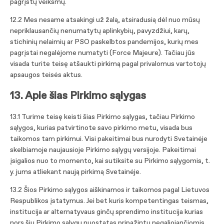
pagrįstų veiksmų.
12.2 Mes nesame atsakingi už žalą, atsiradusią dėl nuo mūsų
nepriklausančių nenumatytų aplinkybių, pavyzdžiui, karų,
stichinių nelaimių ar PSO paskelbtos pandemijos, kurių mes
pagrįstai negalėjome numatyti (Force Majeure). Tačiau jūs
visada turite teisę atšaukti pirkimą pagal privalomus vartotojų
apsaugos teisės aktus.
13. Apie šias Pirkimo sąlygas
13.1 Turime teisę keisti šias Pirkimo sąlygas, tačiau Pirkimo
sąlygos, kurias patvirtinote savo pirkimo metu, visada bus
taikomos tam pirkimui. Visi pakeitimai bus nurodyti Svetainėje
skelbiamoje naujausioje Pirkimo sąlygų versijoje. Pakeitimai
įsigalios nuo to momento, kai sutiksite su Pirkimo sąlygomis, t.
y. jums atliekant naują pirkimą Svetainėje.
13.2 Šios Pirkimo sąlygos aiškinamos ir taikomos pagal Lietuvos
Respublikos įstatymus. Jei bet kuris kompetentingas teismas,
institucija ar alternatyvaus ginčų sprendimo institucija kurias
nors šių Pirkimo sąlygų nuostatas pripažintų negaliojančiomis