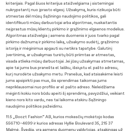
kriterijais. Pagal šiuos kriterijus atsižvelgiama į sistemingai
nukrypstantį nuo įprasto elgesį. Užsakymą, kuris rizikuoja būti
atmestas dėl mūsų Sąžiningo naudojimo politikos, gali
identifikuoti mūsų darbuotojai arba algoritmas, nuskaitantis
neįprastus mūsų klientų pirkimo ir grąžinimo elgsenos modelius.
Algoritmas atsižvelgia į asmens duomenis ir juos tvarko pagal
pirkimo dažnumą ir pirkimo laiką, užsakymo sudėtį, grąžinimo
istoriją ir mėginimus apgauti su netikra tapatybe. Galutinį
įvertinimą, ar užsakymas turėtų būti priimtas ar atmestas,
visada atlieka mūsų darbuotojai. Jei jūsų užsakymas atmetamas,
apie tai jums bus pranešta el. laišku, išsiųstu el. pašto adresu,
kurį nurodėte užsakymo metu. Pranešus, kad atsisakėme leisti
jums apsipirkti pas mus, šis sprendimas taikomas jums
nepriklausomai nuo profilio ar el. pašto adreso. Neleidžiama
mėginti kokiu nors būdu apeiti šį sprendimą, pavyzdžiui, veikiant
kieno nors kito vardu, nes tai laikoma atskiru Sąžiningo
naudojimo politikos pažeidimu.
11.5 „Boozt Fashion“ AB, kurios mokesčių mokėtojo kodas
556710–4699 ir kurios adresas Hyllie Boulevard 35, 215 37
Malmė, Švedija, yra asmens duomenų valdytojas, atsakingas už