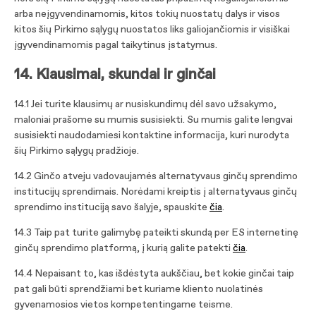
arba neįgyvendinamomis, kitos tokių nuostatų dalys ir visos
kitos šių Pirkimo sąlygų nuostatos liks galiojančiomis ir visiškai
įgyvendinamomis pagal taikytinus įstatymus.
14. Klausimai, skundai ir ginčai
14.1 Jei turite klausimų ar nusiskundimų dėl savo užsakymo,
maloniai prašome su mumis susisiekti. Su mumis galite lengvai
susisiekti naudodamiesi kontaktine informacija, kuri nurodyta
šių Pirkimo sąlygų pradžioje.
14.2 Ginčo atveju vadovaujamės alternatyvaus ginčų sprendimo
institucijų sprendimais. Norėdami kreiptis į alternatyvaus ginčų
sprendimo instituciją savo šalyje, spauskite
čia
.
14.3 Taip pat turite galimybę pateikti skundą per ES internetinę
ginčų sprendimo platformą, į kurią galite patekti
čia
.
14.4 Nepaisant to, kas išdėstyta aukščiau, bet kokie ginčai taip
pat gali būti sprendžiami bet kuriame kliento nuolatinės
gyvenamosios vietos kompetentingame teisme.