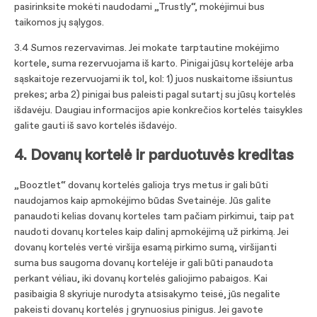
pasirinksite mokėti naudodami „Trustly“, mokėjimui bus
taikomos jų sąlygos.
3.4 Sumos rezervavimas. Jei mokate tarptautine mokėjimo
kortele, suma rezervuojama iš karto. Pinigai jūsų kortelėje arba
sąskaitoje rezervuojami ik tol, kol: 1) juos nuskaitome išsiuntus
prekes; arba 2) pinigai bus paleisti pagal sutartį su jūsų kortelės
išdavėju. Daugiau informacijos apie konkrečios kortelės taisykles
galite gauti iš savo kortelės išdavėjo.
4. Dovanų kortelė ir parduotuvės kreditas
„Booztlet“ dovanų kortelės galioja trys metus ir gali būti
naudojamos kaip apmokėjimo būdas Svetainėje. Jūs galite
panaudoti kelias dovanų korteles tam pačiam pirkimui, taip pat
naudoti dovanų korteles kaip dalinį apmokėjimą už pirkimą. Jei
dovanų kortelės vertė viršija esamą pirkimo sumą, viršijanti
suma bus saugoma dovanų kortelėje ir gali būti panaudota
perkant vėliau, iki dovanų kortelės galiojimo pabaigos. Kai
pasibaigia 8 skyriuje nurodyta atsisakymo teisė, jūs negalite
pakeisti dovanų kortelės į grynuosius pinigus. Jei gavote