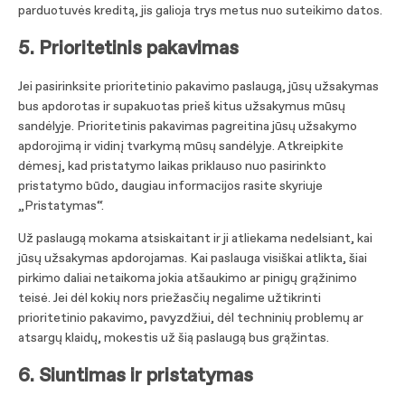
parduotuvės kreditą, jis galioja trys metus nuo suteikimo datos.
5. Prioritetinis pakavimas
Jei pasirinksite prioritetinio pakavimo paslaugą, jūsų užsakymas
bus apdorotas ir supakuotas prieš kitus užsakymus mūsų
sandėlyje. Prioritetinis pakavimas pagreitina jūsų užsakymo
apdorojimą ir vidinį tvarkymą mūsų sandėlyje. Atkreipkite
dėmesį, kad pristatymo laikas priklauso nuo pasirinkto
pristatymo būdo, daugiau informacijos rasite skyriuje
„Pristatymas“.
Už paslaugą mokama atsiskaitant ir ji atliekama nedelsiant, kai
jūsų užsakymas apdorojamas. Kai paslauga visiškai atlikta, šiai
pirkimo daliai netaikoma jokia atšaukimo ar pinigų grąžinimo
teisė. Jei dėl kokių nors priežasčių negalime užtikrinti
prioritetinio pakavimo, pavyzdžiui, dėl techninių problemų ar
atsargų klaidų, mokestis už šią paslaugą bus grąžintas.
6. Siuntimas ir pristatymas