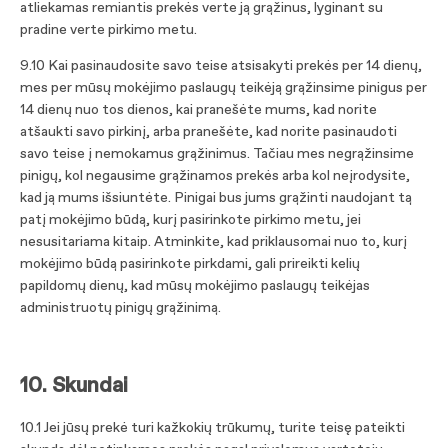
atliekamas remiantis prekės verte ją grąžinus, lyginant su
pradine verte pirkimo metu.
9.10 Kai pasinaudosite savo teise atsisakyti prekės per 14 dienų,
mes per mūsų mokėjimo paslaugų teikėją grąžinsime pinigus per
14 dienų nuo tos dienos, kai pranešėte mums, kad norite
atšaukti savo pirkinį, arba pranešėte, kad norite pasinaudoti
savo teise į nemokamus grąžinimus. Tačiau mes negrąžinsime
pinigų, kol negausime grąžinamos prekės arba kol neįrodysite,
kad ją mums išsiuntėte. Pinigai bus jums grąžinti naudojant tą
patį mokėjimo būdą, kurį pasirinkote pirkimo metu, jei
nesusitariama kitaip. Atminkite, kad priklausomai nuo to, kurį
mokėjimo būdą pasirinkote pirkdami, gali prireikti kelių
papildomų dienų, kad mūsų mokėjimo paslaugų teikėjas
administruotų pinigų grąžinimą.
10. Skundai
10.1 Jei jūsų prekė turi kažkokių trūkumų, turite teisę pateikti