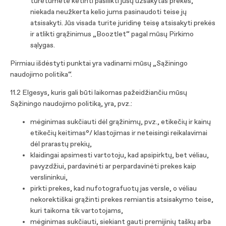
turėtumėte ketinti pasilikti jūsų užsakytas prekes,
niekada neužkerta kelio jums pasinaudoti teise jų
atsisakyti. Jūs visada turite juridinę teisę atsisakyti prekės
ir atlikti grąžinimus „Booztlet“ pagal mūsų Pirkimo
sąlygas.
Pirmiau išdėstyti punktai yra vadinami mūsų „Sąžiningo
naudojimo politika“.
11.2 Elgesys, kuris gali būti laikomas pažeidžiančiu mūsų
Sąžiningo naudojimo politiką, yra, pvz.:
mėginimas sukčiauti dėl grąžinimų, pvz., etikečių ir kainų
etikečių keitimas°/ klastojimas ir neteisingi reikalavimai
dėl prarastų prekių,
klaidingai apsimesti vartotoju, kad apsipirktų, bet vėliau,
pavyzdžiui, pardavinėti ar perpardavinėti prekes kaip
verslininkui,
pirkti prekes, kad nufotografuotų jas versle, o vėliau
nekorektiškai grąžinti prekes remiantis atsisakymo teise,
kuri taikoma tik vartotojams,
mėginimas sukčiauti, siekiant gauti premijinių taškų arba