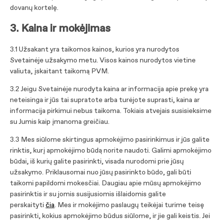
dovanų kortelę.
3. Kaina ir mokėjimas
3.1 Užsakant yra taikomos kainos, kurios yra nurodytos
Svetainėje užsakymo metu. Visos kainos nurodytos vietine
valiuta, įskaitant taikomą PVM.
3.2 Jeigu Svetainėje nurodyta kaina ar informacija apie prekę yra
neteisinga ir jūs tai supratote arba turėjote suprasti, kaina ar
informacija pirkimui nebus taikoma. Tokiais atvejais susisieksime
su Jumis kaip įmanoma greičiau.
3.3 Mes siūlome skirtingus apmokėjimo pasirinkimus ir jūs galite
rinktis, kurį apmokėjimo būdą norite naudoti. Galimi apmokėjimo
būdai, iš kurių galite pasirinkti, visada nurodomi prie jūsų
užsakymo. Priklausomai nuo jūsų pasirinkto būdo, gali būti
taikomi papildomi mokesčiai. Daugiau apie mūsų apmokėjimo
pasirinktis ir su jomis susijusiomis išlaidomis galite
perskaityti
čia
. Mes ir mokėjimo paslaugų teikėjai turime teisę
pasirinkti, kokius apmokėjimo būdus siūlome, ir jie gali keistis. Jei