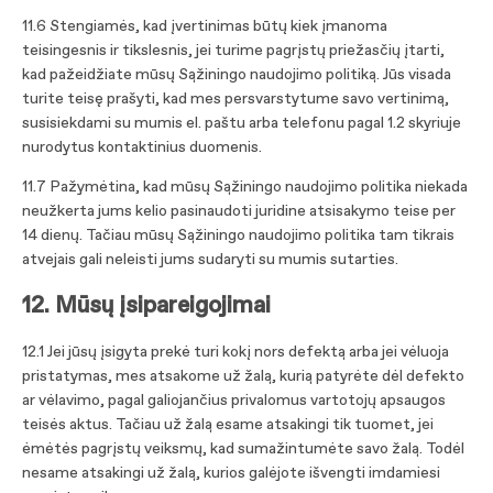
11.6 Stengiamės, kad įvertinimas būtų kiek įmanoma
teisingesnis ir tikslesnis, jei turime pagrįstų priežasčių įtarti,
kad pažeidžiate mūsų Sąžiningo naudojimo politiką. Jūs visada
turite teisę prašyti, kad mes persvarstytume savo vertinimą,
susisiekdami su mumis el. paštu arba telefonu pagal 1.2 skyriuje
nurodytus kontaktinius duomenis.
11.7 Pažymėtina, kad mūsų Sąžiningo naudojimo politika niekada
neužkerta jums kelio pasinaudoti juridine atsisakymo teise per
14 dienų. Tačiau mūsų Sąžiningo naudojimo politika tam tikrais
atvejais gali neleisti jums sudaryti su mumis sutarties.
12. Mūsų įsipareigojimai
12.1 Jei jūsų įsigyta prekė turi kokį nors defektą arba jei vėluoja
pristatymas, mes atsakome už žalą, kurią patyrėte dėl defekto
ar vėlavimo, pagal galiojančius privalomus vartotojų apsaugos
teisės aktus. Tačiau už žalą esame atsakingi tik tuomet, jei
ėmėtės pagrįstų veiksmų, kad sumažintumėte savo žalą. Todėl
nesame atsakingi už žalą, kurios galėjote išvengti imdamiesi