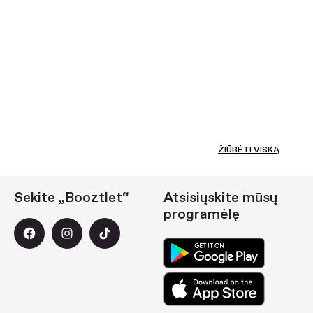
ŽIŪRĖTI VISKĄ
Sekite „Booztlet“
Atsisiųskite mūsų
programėlę