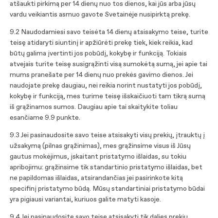
atšaukti pirkimą per 14 dienų nuo tos dienos, kai jūs arba jūsų
vardu veikiantis asmuo gavote Svetainėje nusipirktą prekę.
9.2 Naudodamiesi savo teisėta 14 dienų atsisakymo teise, turite
teisę atidaryti siuntinį ir apžiūrėti prekę tiek, kiek reikia, kad
būtų galima įvertinti jos pobūdį, kokybę ir funkciją. Tokiais
atvejais turite teisę susigrąžinti visą sumokėtą sumą, jei apie tai
mums pranešate per 14 dienų nuo prekės gavimo dienos. Jei
naudojate prekę daugiau, nei reikia norint nustatyti jos pobūdį,
kokybę ir funkciją, mes turime teisę išskaičiuoti tam tikrą sumą
iš grąžinamos sumos. Daugiau apie tai skaitykite toliau
esančiame 9.9 punkte.
9.3 Jei pasinaudosite savo teise atsisakyti visų prekių, įtrauktų į
užsakymą (pilnas grąžinimas), mes grąžinsime visus iš Jūsų
gautus mokėjimus, įskaitant pristatymo išlaidas, su tokiu
apribojimu: grąžinsime tik standartinio pristatymo išlaidas, bet
ne papildomas išlaidas, atsirandančias jei pasirinkote kitą
specifinį pristatymo būdą. Mūsų standartiniai pristatymo būdai
yra pigiausi variantai, kuriuos galite matyti kasoje.
9.4 Jei pasinaudosite savo teise atsisakyti tik dalies prekių,