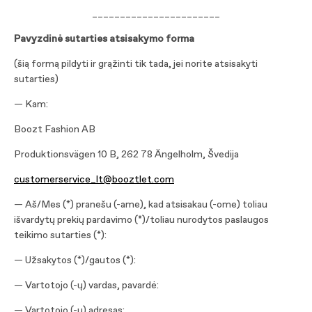
_______________________
Pavyzdinė sutarties atsisakymo forma
(šią formą pildyti ir grąžinti tik tada, jei norite atsisakyti
sutarties)
— Kam:
Boozt Fashion AB
Produktionsvägen 10 B, 262 78 Ängelholm, Švedija
customerservice_lt@booztlet.com
— Aš/Mes (*) pranešu (-ame), kad atsisakau (-ome) toliau
išvardytų prekių pardavimo (*)/toliau nurodytos paslaugos
teikimo sutarties (*):
— Užsakytos (*)/gautos (*):
— Vartotojo (-ų) vardas, pavardė:
— Vartotojo (-ų) adresas: