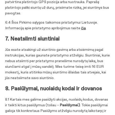
patvirtina platintojo GPS pozicija arba nuotrauka. Paprašę
platintojo paliki siuntą už durų, prisiimate riziką, jei siuntinys bus
pavogtas.
6.4 Šios Pirkimo sąlygos taikomos pristatymui Lietuvoje.
Informaciją apie pristatymo apribojimus rasite
čia
.
7. Neatsiimti siuntiniai
Jūs esate atsakingi už siuntinio gavimą arba atsiėmimą pagal
instrukcijas, kurias gaunate pristatymo atžvilgiu. Siuntiniai, kurie
nebus atsiimti per pristatymo pranešime nurodytą laiką, bus
siunčiami atgal į mūsų sandėlį. Mes turime teisę imti 16 EUR
mokestį, kuris atitinka mūsų siuntimo išlaidas tais atvejais, kai
jūs neatsiimate savo siuntinio.
8. Pasiūlymai, nuolaidų kodai ir dovanos
8.1 Kartais mes galime pasiūlyti akcijas, nuolaidų kodus, dovanas
ir teikti kitus pasiūlymus (toliau –
Pasiūlymai)
. Tokie pasiūlymai
galioja tik konkretaus Pasiūlymo atžvilgiu nurodytą laikotarpį ir