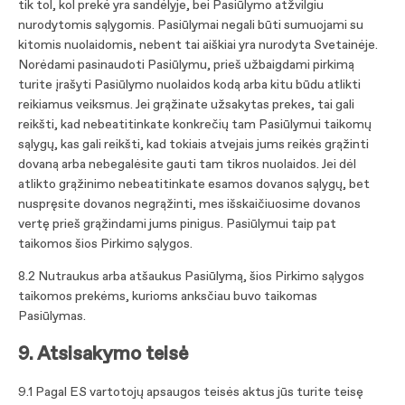
tik tol, kol prekė yra sandėlyje, bei Pasiūlymo atžvilgiu
nurodytomis sąlygomis. Pasiūlymai negali būti sumuojami su
kitomis nuolaidomis, nebent tai aiškiai yra nurodyta Svetainėje.
Norėdami pasinaudoti Pasiūlymu, prieš užbaigdami pirkimą
turite įrašyti Pasiūlymo nuolaidos kodą arba kitu būdu atlikti
reikiamus veiksmus. Jei grąžinate užsakytas prekes, tai gali
reikšti, kad nebeatitinkate konkrečių tam Pasiūlymui taikomų
sąlygų, kas gali reikšti, kad tokiais atvejais jums reikės grąžinti
dovaną arba nebegalėsite gauti tam tikros nuolaidos. Jei dėl
atlikto grąžinimo nebeatitinkate esamos dovanos sąlygų, bet
nuspręsite dovanos negrąžinti, mes išskaičiuosime dovanos
vertę prieš grąžindami jums pinigus. Pasiūlymui taip pat
taikomos šios Pirkimo sąlygos.
8.2 Nutraukus arba atšaukus Pasiūlymą, šios Pirkimo sąlygos
taikomos prekėms, kurioms anksčiau buvo taikomas
Pasiūlymas.
9. Atsisakymo teisė
9.1 Pagal ES vartotojų apsaugos teisės aktus jūs turite teisę