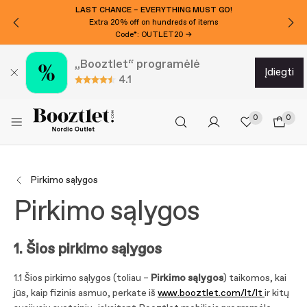
LAST CHANCE – EVERYTHING MUST GO!
Extra 20% off on hundreds of items
Code*: OUTLET20 →
„Booztlet“ programėlė
įdiegti
4.1
0
0
Pirkimo sąlygos
Pirkimo sąlygos
1. Šios pirkimo sąlygos
1.1 Šios pirkimo sąlygos (toliau –
Pirkimo sąlygos
) taikomos, kai
jūs, kaip fizinis asmuo, perkate iš
www.booztlet.com/lt/lt
ir kitų