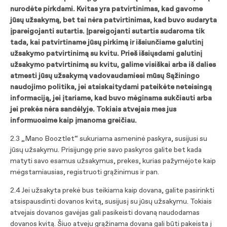
nurodėte pirkdami. Kvitas yra patvirtinimas, kad gavome
jūsų užsakymą, bet tai nėra patvirtinimas, kad buvo sudaryta
įpareigojanti sutartis. Įpareigojanti sutartis sudaroma tik
tada, kai patvirtiname jūsų pirkimą ir išsiunčiame galutinį
užsakymo patvirtinimą su kvitu. Prieš išsiųsdami galutinį
užsakymo patvirtinimą su kvitu, galime visiškai arba iš dalies
atmesti jūsų užsakymą vadovaudamiesi mūsų Sąžiningo
naudojimo politika, jei atsiskaitydami pateikėte neteisingą
informaciją, jei įtariame, kad buvo mėginama sukčiauti arba
jei prekės nėra sandėlyje. Tokiais atvejais mes jus
informuosime kaip įmanoma greičiau.
2.3 „Mano Booztlet“ sukuriama asmeninė paskyra, susijusi su
jūsų užsakymu. Prisijungę prie savo paskyros galite bet kada
matyti savo esamus užsakymus, prekes, kurias pažymėjote kaip
mėgstamiausias, registruoti grąžinimus ir pan.
2.4 Jei užsakyta prekė bus teikiama kaip dovana, galite pasirinkti
atsispausdinti dovanos kvitą, susijusį su jūsų užsakymu. Tokiais
atvejais dovanos gavėjas gali pasikeisti dovaną naudodamas
dovanos kvitą. Šiuo atveju grąžinama dovana gali būti pakeista į