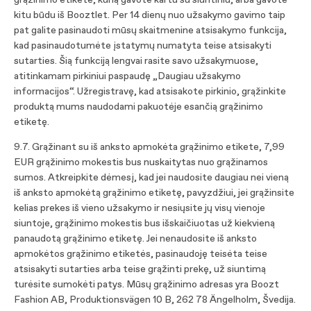
grąžinimo etikete, kurią gavote kartu su siuntiniu, arba gavote
kitu būdu iš Booztlet. Per 14 dienų nuo užsakymo gavimo taip
pat galite pasinaudoti mūsų skaitmenine atsisakymo funkcija,
kad pasinaudotumėte įstatymų numatyta teise atsisakyti
sutarties. Šią funkciją lengvai rasite savo užsakymuose,
atitinkamam pirkiniui paspaudę „Daugiau užsakymo
informacijos“. Užregistravę, kad atsisakote pirkinio, grąžinkite
produktą mums naudodami pakuotėje esančią grąžinimo
etiketę.
9.7. Grąžinant su iš anksto apmokėta grąžinimo etikete, 7,99
EUR grąžinimo mokestis bus nuskaitytas nuo grąžinamos
sumos. Atkreipkite dėmesį, kad jei naudosite daugiau nei vieną
iš anksto apmokėtą grąžinimo etiketę, pavyzdžiui, jei grąžinsite
kelias prekes iš vieno užsakymo ir nesiųsite jų visų vienoje
siuntoje, grąžinimo mokestis bus išskaičiuotas už kiekvieną
panaudotą grąžinimo etiketę. Jei nenaudosite iš anksto
apmokėtos grąžinimo etiketės, pasinaudoję teisėta teise
atsisakyti sutarties arba teise grąžinti prekę, už siuntimą
turėsite sumokėti patys. Mūsų grąžinimo adresas yra Boozt
Fashion AB, Produktionsvägen 10 B, 262 78 Ängelholm, Švedija.